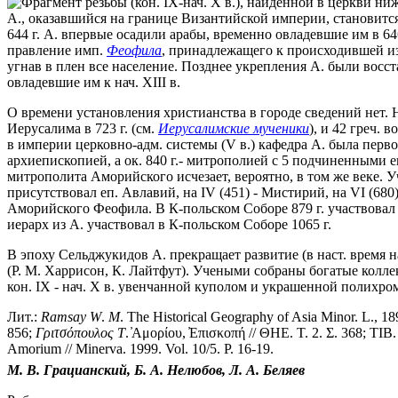
А., оказавшийся на границе Византийской империи, становится
644 г. А. впервые осадили арабы, временно овладевшие им в 646
правление имп.
Феофила
, принадлежащего к происходившей из
угнав в плен все население. Позднее укрепления А. были восст
овладевшие им к нач. XIII в.
О времени установления христианства в городе сведений нет.
Иерусалима в 723 г. (см.
Иерусалимские мученики
), и 42 греч. 
в империи церковно-адм. системы (V в.) кафедра А. была перво
архиепископией, а ок. 840 г.- митрополией с 5 подчиненными
митрополита Аморийского исчезает, вероятно, в том же веке. 
присутствовал еп. Авлавий, на IV (451) - Мистирий, на VI (680)
Аморийского Феофила. В К-польском Соборе 879 г. участвовал
иерарх из А. участвовал в К-польском Соборе 1065 г.
В эпоху Сельджукидов А. прекращает развитие (в наст. время н
(Р. М. Харрисон, К. Лайтфут). Учеными собраны богатые колл
кон. IX - нач. X в. увенчанной куполом и украшенной полихр
Лит.:
Ramsay
W
.
M
. The Historical Geography of Asia Minor. L., 1
856;
Γριτσόπουλος
Τ
. ̓Αμορίου, ̓Επισκοπή // ΘΗΕ. Τ. 2. Σ. 368; TIB.
Amorium // Minerva. 1999. Vol. 10/5. P. 16-19.
М. В. Грацианский, Б. А. Нелюбов, Л. А. Беляев