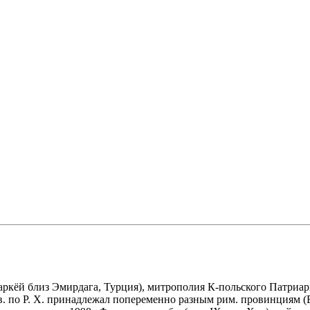
Хисаркёй близ Эмирдага, Турция), митрополия К-польского Патриа
 в. по Р. Х. принадлежал попеременно разным рим. провинциям 