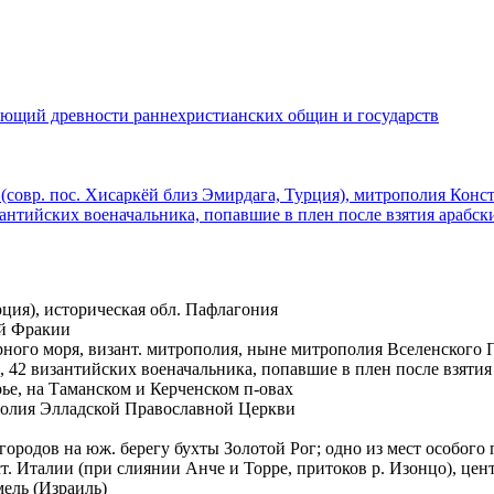
чающий древности раннехристианских общин и государств
(совр. пос. Хисаркёй близ Эмирдага, Турция), митрополия Конс
изантийских военачальника, попавшие в плен после взятия арабс
рция), историческая обл. Пафлагония
ой Фракии
ерного моря, визант. митрополия, ныне митрополия Вселенского 
а), 42 византийских военачальника, попавшие в плен после взят
ье, на Таманском и Керченском п-овах
ополия Элладской Православной Церкви
игородов на юж. берегу бухты Золотой Рог; одно из мест особог
Вост. Италии (при слиянии Анче и Торре, притоков р. Изонцо), ц
ель (Израиль)