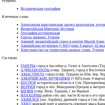
Рубрики
Историческая география
Ключевые слова
Археология христианская, раздел археологии, изу
Византийская Империя. История
География историческая
Города древние. Турция
Аморий, византийский город в центре Малой Азии 
Аморийские мученики († 845) (пам. 6 марта), 42 в
Христианство на территории разных стран. Турция
См.также
ГАНГРЫ
город в бассейне р. Галис в Анатолии (Ту
АДРИАНОПОЛЬ
(совр. Эдирне), город в Восточн
АМАСТРИДА
город (совр. Турция) на Юж. бер. Ч
АМОРИЙСКИЕ МУЧЕНИКИ
(† 845) (пам. 6 март
БОСПОР
историческая область в Сев. Причерномор
ВЕРРИЯ
город в обл. Македония (Греция) и митр
ВИЗИЯ
(совр. Визе, Турция), г. во Фракии
ВЛАХЕРНЫ
район сев.-зап. части К-поля и его пр
АКВИЛЕЯ
[лат. Aquileia], древний город в Сев.-
АККО
морской порт и крепость севернее мыса Карм