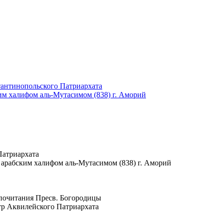
тантинопольского Патриархата
ким халифом аль-Мутасимом (838) г. Аморий
Патриархата
ия арабским халифом аль-Мутасимом (838) г. Аморий
о почитания Пресв. Богородицы
ентр Аквилейского Патриархата