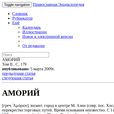
Православная Энциклопедия
Toggle navigation
Словник
Рубрикатор
Ещё
Календарь
Иллюстрации
Новое в электронной версии
От редакции
АМОРИЙ
Том II , С. 179
опубликовано:
5 марта 2009г.
предыдущая статья
следующая статья
АМОРИЙ
[греч. ̓Αμόριον], визант. город в центре М. Азии (совр. пос. 
перекрестке торговых путей. Время основания неизвестно. С I