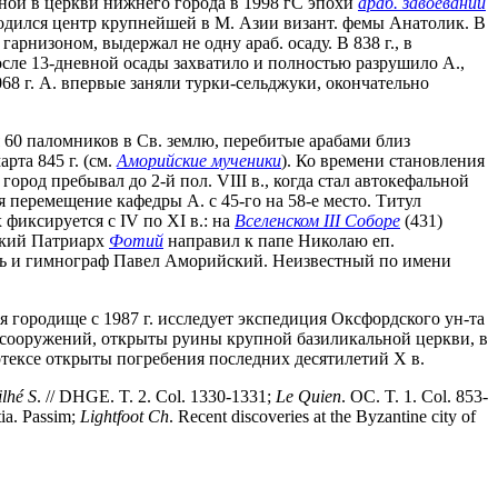
нной в церкви нижнего города в 1998 г
С эпохи
араб. завоеваний
ходился центр крупнейшей в М. Азии визант. фемы Анатолик. В
арнизоном, выдержал не одну араб. осаду. В 838 г., в
сле 13-дневной осады захватило и полностью разрушило А.,
068 г. А. впервые заняли турки-сельджуки, окончательно
 60 паломников в Св. землю, перебитые арабами близ
арта 845 г. (см.
Аморийские мученики
). Ко времени становления
род пребывал до 2-й пол. VIII в., когда стал автокефальной
тся перемещение кафедры А. с 45-го на 58-е место. Титул
фиксируется с IV по XI в.: на
Вселенском III Cоборе
(431)
ьский Патриарх
Фотий
направил к папе Николаю еп.
ель и гимнограф Павел Аморийский. Неизвестный по имени
я городище с 1987 г. исследует экспедиция Оксфордского ун-та
 сооружений, открыты руины крупной базиликальной церкви, в
тексе открыты погребения последних десятилетий Х в.
ilh
é
S
. // DHGE. T. 2. Col. 1330-1331;
Le
Quien
. OC. T. 1. Col. 853-
tia. Passim;
Lightfoot
Ch
. Recent discoveries at the Byzantine city of