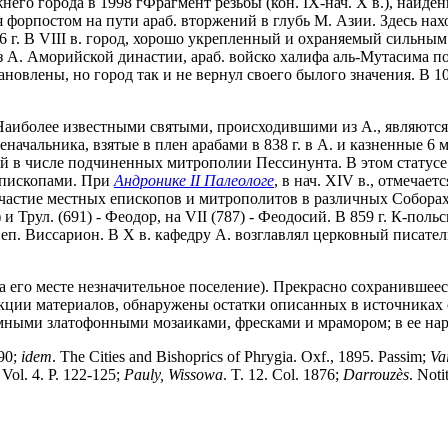
Фрагмент резьбы (кон. IX-нач. X в.), найде
 форпостом на пути араб. вторжений в глубь М. Азии. Здесь на
 г. В VIII в. город, хорошо укрепленный и охраняемый сильным г
 А. Аморийской династии, араб. войско халифа аль-Мутасима по
ановлены, но город так и не вернул своего былого значения. В 1
 Наиболее известными святыми, происходившими из А., являются
военачальника, взятые в плен арабами в 838 г. в А. и казненные 6 м
й в числе подчиненных митрополии Пессинунта. В этом статусе го
 епископами. При
Андронике II Палеологе
, в нач. XIV в., отмечае
Участие местных епископов и митрополитов в различных Соборах 
 и Трул. (691) - Феодор, на VII (787) - Феодосий. В 859 г. К-пол
 еп. Виссарион. В Х в. кафедру А. возглавлял церковный писат
а его месте незначительное поселение). Прекрасно сохранившеес
екции материалов, обнаружены остатки описанных в источниках
омными златофонными мозаиками, фресками и мрамором; в ее нар
890;
idem
. The Cities and Bishopriсs of Phrygia. Oxf., 1895. Passim;
Va
 Vol. 4. P. 122-125;
Pauly,
Wissowa
. T. 12. Col. 1876;
Darrouz
è
s
. Noti