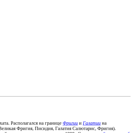
рхата. Располагался на границе
Фригии
и
Галатии
на
(Великая Фригия, Писидия, Галатия Салютарис, Фригия).