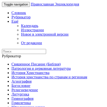
Православная Энциклопедия
Toggle navigation
Словник
Рубрикатор
Ещё
Календарь
Иллюстрации
Новое в электронной версии
От редакции
Рубрикатор
Священное Писание (Библия)
Патрология и церковная литература
История Христианства
История христианства по странам и регионам
Агиография
Богословие
Религиеведение
Литургика
Гимнография
Гомилетика