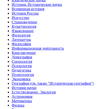
Юридические науки
История. Исторические науки
Всемирная история
История России
Искусство
Страноведение
Культурология
Языкознание
Филология
Литература
Философия
Информационная деятельность
Книговедение
Демография
Социология
Психология
Педагогика
Политология
Экономика
География (см. также "Историческая география")
История науки
Естествознание. Экология
Астрономия
Математика
Физика