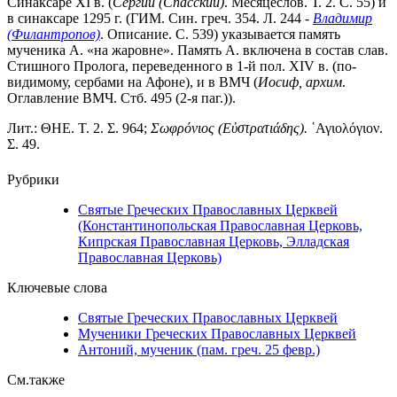
Синаксаре XI в. (
Сергий (Спасский)
. Месяцеслов. Т. 2. С. 55) и
в синаксаре 1295 г. (ГИМ. Син. греч. 354. Л. 244 -
Владимир
(Филантропов)
. Описание. С. 539) указывается память
мученика А. «на жаровне». Память А. включена в состав слав.
Стишного Пролога, переведенного в 1-й пол. XIV в. (по-
видимому, сербами на Афоне), и в ВМЧ (
Иосиф, архим
.
Оглавление ВМЧ. Стб. 495 (2-я паг.)).
Лит.:
ΘΗΕ. Τ. 2. Σ. 964;
Σωφρόνιος (Εὐστρατιάδης).
῾Αγιολόγιον.
Σ. 49.
Рубрики
Святые Греческих Православных Церквей
(Константинопольская Православная Церковь,
Кипрская Православная Церковь, Элладская
Православная Церковь)
Ключевые слова
Святые Греческих Православных Церквей
Мученики Греческих Православных Церквей
Антоний, мученик (пам. греч. 25 февр.)
См.также