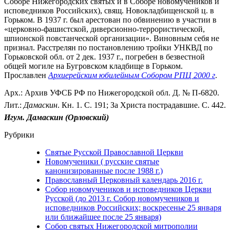
Соборе Нижегородских святых и в Соборе новомучеников и
исповедников Российских), свящ. Новокладбищенской ц. в
Горьком. В 1937 г. был арестован по обвинению в участии в
«церковно-фашистской, диверсионно-террористической,
шпионской повстанческой организации». Виновным себя не
признал. Расстрелян по постановлению тройки УНКВД по
Горьковской обл. от 2 дек. 1937 г., погребен в безвестной
общей могиле на Бугровском кладбище в Горьком.
Прославлен
Архиерейским юбилейным Собором РПЦ 2000 г
.
Арх.: Архив УФСБ РФ по Нижегородской обл. Д. № П-6820.
Лит.:
Дамаскин
. Кн. 1. С. 191; За Христа пострадавшие. С. 442.
Игум. Дамаскин (Орловский)
Рубрики
Святые Русской Православной Церкви
Новомученики ( русские святые
канонизированные после 1988 г.)
Православный Церковный календарь 2016 г.
Собор новомучеников и исповедников Церкви
Русской (до 2013 г. Собор новомучеников и
исповедников Российских; воскресенье 25 января
или ближайшее после 25 января)
Собор святых Нижегородской митрополии