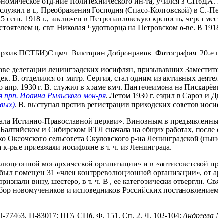
 экономическое отд-ние Политехнического ин-та, учился в СПбДА
рея, служил в ц. Преображения Господня (Спасо-Колтовской) в С.-
 сент. 1918 г., заключен в Петропавловскую крепость, через мес
настоятелем ц. свт. Николая Чудотворца на Петровском о-ве. В 191
Сщмч. Викторин Добронравов. Фотография. 20-е 
аве делегации ленинградских иосифлян, призывавших Заместите
к. В. отделился от митр. Сергия, стал одним из активных деят
о апр. 1930 г. В. служил в храме вмч. Пантелеимона на Пискарёв
я прп. Иоанна Рыльского мон-ря
. Летом 1930 г. ездил в Саров и 
вых)
. В. выступал против регистрации приходских советов иос
лиала Истинно-Православной церкви». Виновным в предъявленных 
-Балтийском и Сибирском ИТЛ сначала на общих работах, после
ко Оксочского сельсовета Окуловского р-на Ленинградской (ныне
 к-рые приезжали иосифляне в т. ч. из Ленинграда.
революционной монархической организации» и в «антисоветской п
был помещен 31 «член контрреволюционной организации», от а
ризнали вину, шестеро, в т. ч. В., ее категорически отвергли.
обор новомучеников и исповедников Российских постановлением 
-77463, П-83017; ЦГА СПб. Ф. 151. Оп. 2. Д. 102-104;
Андреева