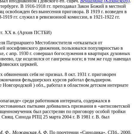
. Был иподиаконом Гдовского еп. сщмч.
Вениамина (Казанского)
.
Петербурге. В 1916-1918 гг. преподавал Закон Божий в местной
яц освобожден без вынесения приговора. В 1919 г. возведен в
8-1919 гг. служил в ревизионной комиссии, в 1921-1922 гг.
гг. XX в. (Архив ПСТБИ)
ля Патриаршего Местоблюстителя «отказаться от
елей иосифлянского движения, пользовался популярностью в
ке, с апр. 1930 г. совершал богослужения в квартирах духовных
Дивеево, где исцелился от гангрены ноги; в том же году навещал
ифлянских церквей.
обвинениях себя не признал. 8 окт. 1931 г. приговорен
 окончания фельдшерских курсов работал фельдшером.
 Новгородской ) обл., работал в областном детском интернате
ропаганде» среди работников интерната, содержался в
рестованных пытками добивались признания в «антисоветской
 Священномученик был расстрелян по приговору особой тройки
Свящ. Синода РПЦ 25 марта 2004 г. В 1981 г. В. был
М
.
Ф
.
,
Можанская
А
.
Ф
. По прочтении «Синодика». СПб., 2000.