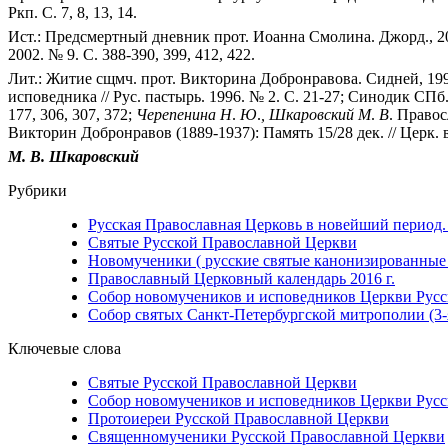
Ркп. С. 7, 8, 13, 14.
Ист.: Предсмертный дневник прот. Иоанна Смолина. Джорд., 2000
2002. № 9. С. 388-390, 399, 412, 422.
Лит.: Житие сщмч. прот. Викторина Добронравова. Сидней, 1991
исповедника // Рус. пастырь. 1996. № 2. С. 21-27; Синодик СПб.
177, 306, 307, 372;
Черепенина
Н
.
Ю
.
,
Шкаровский
М
.
В
. Правос
Викторин Добронравов (1889-1937): Память 15/28 дек. // Церк. в
М. В. Шкаровский
Рубрики
Русская Православная Церковь в новейший период. 
Святые Русской Православной Церкви
Новомученики ( русские святые канонизированные п
Православный Церковный календарь 2016 г.
Собор новомучеников и исповедников Церкви Русско
Собор святых Санкт-Петербургской митрополии (3-
Ключевые слова
Святые Русской Православной Церкви
Собор новомучеников и исповедников Церкви Русск
Протоиереи Русской Православной Церкви
Священномученики Русской Православной Церкви