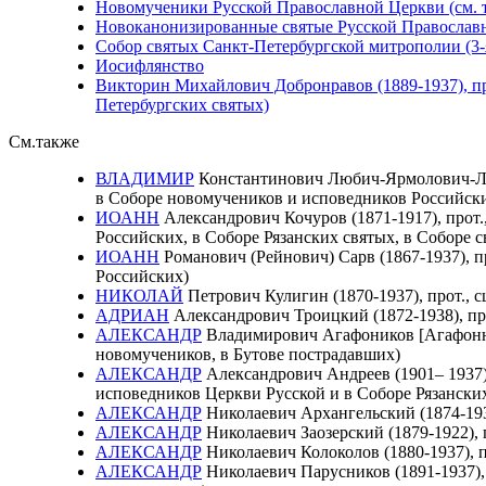
Новомученики Русской Православной Церкви (см. 
Новоканонизированные святые Русской Православн
Собор святых Санкт-Петербургской митрополии (3-
Иосифлянство
Викторин Михайлович Добронравов (1889-1937), пр
Петербургских святых)
См.также
ВЛАДИМИР
Константинович Любич-Ярмолович-Лозин
в Соборе новомучеников и исповедников Российск
ИОАНН
Александрович Кочуров (1871-1917), прот.
Российских, в Соборе Рязанских святых, в Соборе 
ИОАНН
Романович (Рейнович) Сарв (1867-1937), п
Российских)
НИКОЛАЙ
Петрович Кулигин (1870-1937), прот., 
АДРИАН
Александрович Троицкий (1872-1938), про
АЛЕКСАНДР
Владимирович Агафоников [Агафоннико
новомучеников, в Бутове пострадавших)
АЛЕКСАНДР
Александрович Андреев (1901– 1937),
исповедников Церкви Русской и в Соборе Рязански
АЛЕКСАНДР
Николаевич Архангельский (1874-1930
АЛЕКСАНДР
Николаевич Заозерский (1879-1922), 
АЛЕКСАНДР
Николаевич Колоколов (1880-1937), п
АЛЕКСАНДР
Николаевич Парусников (1891-1937), 