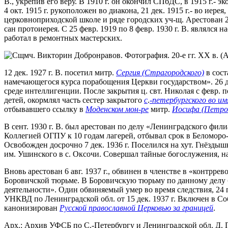
В., укрепив его веру. В 1910 г. он окончил СПбДС, в 1915 г.-
4 окт. 1915 г. рукоположен во диакона, 21 дек. 1915 г.- во ие
церковноприходской школе и ряде городских уч-щ. Арестован 25
сан протоиерея. С 25 февр. 1919 по 8 февр. 1930 г. В. являлся 
работал в ремонтных мастерских.
12 дек. 1927 г. В. посетил митр.
Сергия (Страгородского)
в сост
намечающегося курса порабощения Церкви государством». 26 де
среде интеллигенции. После закрытия ц. свт. Николая с февр. п
детей, окормлял часть сестер закрытого
с
.
-петербургского во им
отбывавшего ссылку в
Моденском мон-ре
митр.
Иосифа (Петро
В сент. 1930 г. В. был арестован по делу «Ленинградского фи
Коллегией ОГПУ к 10 годам лагерей, отбывал срок в Беломоро
Освобожден досрочно 7 дек. 1936 г. Поселился на хут. Гнёздыш
им. Ушинского в с. Оксочи. Совершал тайные богослужения, на
Вновь арестован 6 авг. 1937 г., обвинен в членстве в «контр
Боровичской тюрьме. В Боровичскую тюрьму по данному делу 
деятельности». Один обвиняемый умер во время следствия, 24 п
УНКВД по Ленинградской обл. от 15 дек. 1937 г. Включен в С
канонизирован
Русской православной Церковью за границей
.
Арх.: Архив УФСБ по С.-Петербургу и Ленинградской обл. Д. П