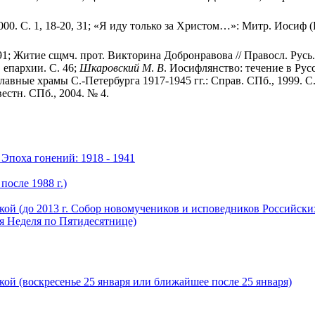
. С. 1, 18-20, 31; «Я иду только за Христом…»: Митр. Иосиф (Пе
; Житие сщмч. прот. Викторина Добронравова // Правосл. Русь. 
 епархии. С. 46;
Шкаровский
М
.
В
. Иосифлянство: течение в Русс
лавные храмы С.-Петербурга 1917-1945 гг.: Справ. СПб., 1999. С
естн. СПб., 2004. № 4.
Эпоха гонений: 1918 - 1941
осле 1988 г.)
й (до 2013 г. Собор новомучеников и исповедников Российских
я Неделя по Пятидесятнице)
ой (воскресенье 25 января или ближайшее после 25 января)