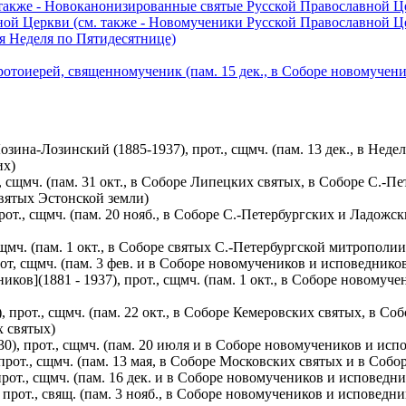
также - Новоканонизированные святые Русской Православной Ц
ой Церкви (см. также - Новомученики Русской Православной Ц
я Неделя по Пятидесятнице)
отоиерей, священномученик (пам. 15 дек., в Соборе новомучени
а-Лозинский (1885-1937), прот., сщмч. (пам. 13 дек., в Недел
их)
, сщмч. (пам. 31 окт., в Соборе Липецких святых, в Соборе С.-
святых Эстонской земли)
рот., сщмч. (пам. 20 нояб., в Соборе С.-Петербургских и Ладож
сщмч. (пам. 1 окт., в Соборе святых С.-Петербургской митропол
т, сщмч. (пам. 3 фев. и в Соборе новомучеников и исповеднико
в](1881 - 1937), прот., сщмч. (пам. 1 окт., в Соборе новомуч
 прот., сщмч. (пам. 22 окт., в Соборе Кемеровских святых, в С
х святых)
), прот., сщмч. (пам. 20 июля и в Соборе новомучеников и исп
прот., сщмч. (пам. 13 мая, в Соборе Московских святых и в Соб
рот., сщмч. (пам. 16 дек. и в Соборе новомучеников и исповедн
прот., свящ. (пам. 3 нояб., в Соборе новомучеников и исповедн