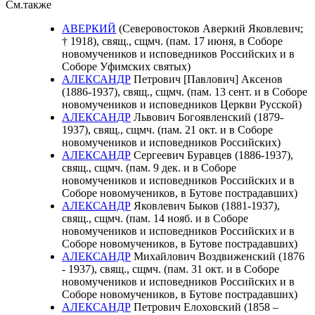
См.также
АВЕРКИЙ
(Северовостоков Аверкий Яковлевич;
† 1918), свящ., сщмч. (пам. 17 июня, в Соборе
новомучеников и исповедников Российских и в
Соборе Уфимских святых)
АЛЕКСАНДР
Петрович [Павлович] Аксенов
(1886-1937), свящ., сщмч. (пам. 13 сент. и в Соборе
новомучеников и исповедников Церкви Русской)
АЛЕКСАНДР
Львович Богоявленский (1879-
1937), свящ., сщмч. (пам. 21 окт. и в Соборе
новомучеников и исповедников Российских)
АЛЕКСАНДР
Сергеевич Буравцев (1886-1937),
свящ., сщмч. (пам. 9 дек. и в Соборе
новомучеников и исповедников Российских и в
Соборе новомучеников, в Бутове пострадавших)
АЛЕКСАНДР
Яковлевич Быков (1881-1937),
свящ., сщмч. (пам. 14 нояб. и в Cоборе
новомучеников и исповедников Российских и в
Соборе новомучеников, в Бутове пострадавших)
АЛЕКСАНДР
Михайлович Воздвиженский (1876
- 1937), свящ., сщмч. (пам. 31 окт. и в Соборе
новомучеников и исповедников Российских и в
Соборе новомучеников, в Бутове пострадавших)
АЛЕКСАНДР
Петрович Елоховский (1858 –