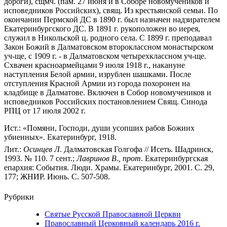
дороги), сщмч. (пам. 27 июня и в Соборе новомучеников и
исповедников Российских), свящ. Из крестьянской семьи. По
окончании Пермской ДС в 1890 г. был назначен надзирателем
Екатеринбургского ДС. В 1891 г. рукоположен во иерея,
служил в Никольской ц. родного села. С 1899 г. преподавал
Закон Божий в Далматовском второклассном монастырском
уч-ще, с 1909 г. - в Далматовском четырехклассном уч-ще.
Схвачен красноармейцами 9 июля 1918 г., накануне
наступления Белой армии, изрублен шашками. После
отступления Красной Армии из города похоронен на
кладбище в Далматове. Включен в Собор новомучеников и
исповедников Российских постановлением Свящ. Синода
РПЦ от 17 июля 2002 г.
Ист.: «Помяни, Господи, души усопших рабов Божиих
убиенных». Екатеринбург, 1918.
Лит.:
Осинцев
Л
. Далматовская Голгофа // Исеть. Шадринск,
1993. № 110. 7 сент.;
Лавринов
В
.
,
прот
. Екатеринбургская
епархия: События. Люди. Храмы. Екатеринбург, 2001. С. 29,
177; ЖНИР. Июнь. С. 507-508.
Рубрики
Святые Русской Православной Церкви
Православный Церковный календарь 2016 г.