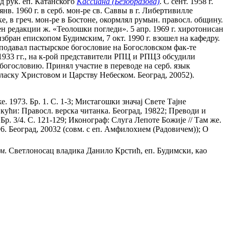
д рук. еп. Катанского
Кассиана (Безобразова)
. С сент. 1958 г.
нв. 1960 г. в серб. мон-ре св. Саввы в г. Либертивилле
е, в греч. мон-ре в Бостоне, окормлял румын. правосл. общину.
н редакции ж. «Теолошки погледи». 5 апр. 1969 г. хиротонисан
. избран епископом Будимским, 7 окт. 1990 г. взошел на кафедру.
еподавал пастырское богословие на Богословском фак-те
-1933 гг., на к-рой представители РПЦ и РПЦЗ обсудили
богословию. Принял участие в переводе на серб. язык
аску Христовом и Царству Небеском. Београд, 20052).
же. 1973. Бр. 1. С. 1-3; Мистагошки значаj Свете Таjне
 у кући: Правосл. верска читанка. Београд, 19822; Преводи и
Бр. 3/4. С. 121-129; Иконограф: Слуга Лепоте Божиjе // Там же.
996. Београд, 20032 (совм. с еп. Амфилохием (Радовичем)); О
ум
. Светлоносац владика Данило Крстић, еп. Будимски, као