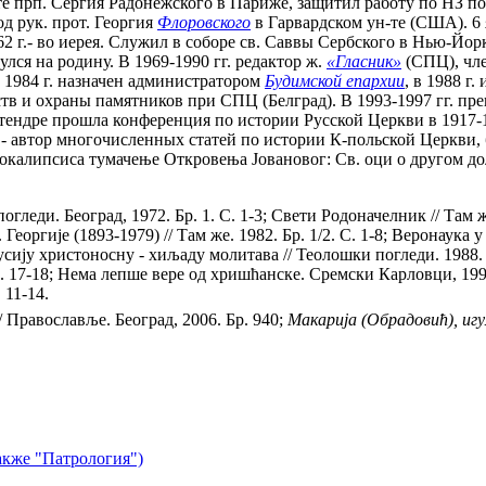
те прп. Сергия Радонежского в Париже, защитил работу по НЗ по
д рук. прот. Георгия
Флоровского
в Гарвардском ун-те (США). 6 я
2 г.- во иерея. Служил в соборе св. Саввы Сербского в Нью-Йорк
улся на родину. В 1969-1990 гг. редактор ж.
«Гласник»
(СПЦ), чле
 1984 г. назначен администратором
Будимской епархии
, в 1988 г
ств и охраны памятников при СПЦ (Белград). В 1993-1997 гг. пр
Сентендре прошла конференция по истории Русской Церкви в 1917
- автор многочисленных статей по истории К-польской Церкви, 
калипсиса тумачење Откровења Jовановог: Св. оци о другом дол
погледи. Београд, 1972. Бр. 1. С. 1-3; Свети Родоначелник // Там 
. Георгиjе (1893-1979) // Там же. 1982. Бр. 1/2. С. 1-8; Веронаука
 Русиjу христоносну - хиљаду молитава // Теолошки погледи. 1988. 
/4. С. 17-18; Нема лепше вере од хришћанске. Сремски Карловци, 1
 11-14.
 Православље. Београд, 2006. Бр. 940;
Макариjа
(Обрадовић),
иг
акже "Патрология")