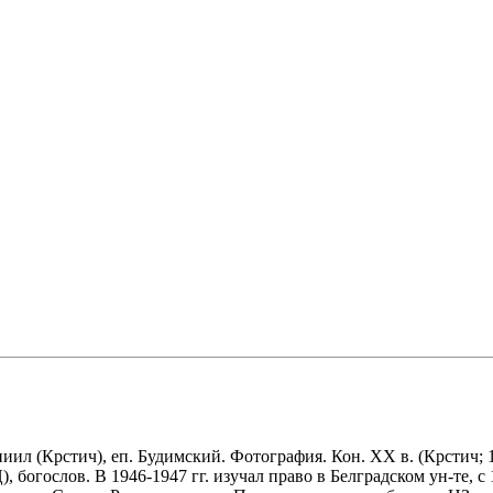
иил (Крстич), еп. Будимский. Фотография. Кон. XX в.
(Крстич; 1
богослов. В 1946-1947 гг. изучал право в Белградском ун-те, с 