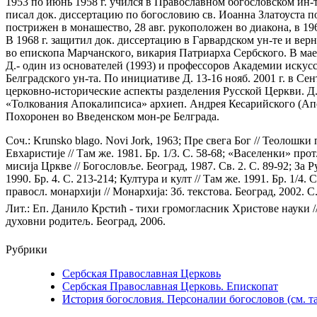
1953 по июнь 1958 г. учился в Православном богословском ин-
писал док. диссертацию по богословию св. Иоанна Златоуста по
пострижен в монашество, 28 авг. рукоположен во диакона, в 196
В 1968 г. защитил док. диссертацию в Гарвардском ун-те и верн
во епископа Марчанского, викария Патриарха Сербского. В мае
Д.- один из основателей (1993) и профессоров Академии искус
Белградского ун-та. По инициативе Д. 13-16 нояб. 2001 г. в 
церковно-исторические аспекты разделения Русской Церкви. Д.
«Толкования Апокалипсиса» архиеп. Андрея Кесарийского (Апо
Похоронен во Введенском мон-ре Белграда.
Соч.: Krunsko blago. Novi Jork, 1963; Пре свега Бог // Теолошки 
Евхаристиjе // Там же. 1981. Бр. 1/3. С. 58-68; «Васеленки» прот
мисиjа Цркве // Богословље. Београд, 1987. Св. 2. С. 89-92; За
1990. Бр. 4. С. 213-214; Култура и култ // Там же. 1991. Бр. 1
правосл. монархиjи // Монархиjа: Зб. текстова. Београд, 2002. С.
Лит.: Еп. Данило Крстић - тихи громогласник Христове науки //
духовни родитељ. Београд, 2006.
Рубрики
Сербская Православная Церковь
Сербская Православная Церковь. Епископат
История богословия. Персоналии богословов (см. т