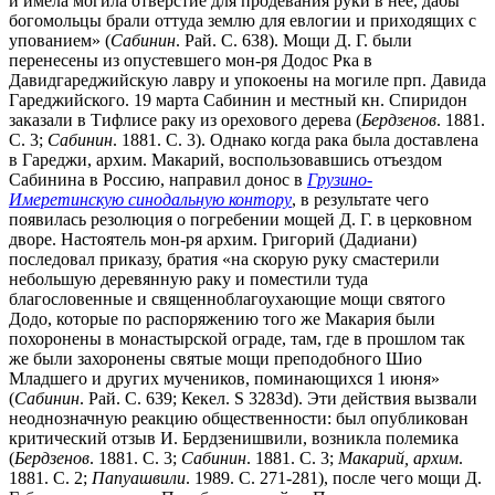
и имела могила отверстие для продевания руки в нее, дабы
богомольцы брали оттуда землю для евлогии и приходящих с
упованием» (
Сабинин
. Рай. С. 638). Мощи Д. Г. были
перенесены из опустевшего мон-ря Додос Рка в
Давидгареджийскую лавру и упокоены на могиле прп. Давида
Гареджийского. 19 марта Сабинин и местный кн. Спиридон
заказали в Тифлисе раку из орехового дерева (
Бердзенов
. 1881.
С. 3;
Сабинин
. 1881. С. 3). Однако когда рака была доставлена
в Гареджи, архим. Макарий, воспользовавшись отъездом
Сабинина в Россию, направил донос в
Грузино-
Имеретинскую синодальную контору
, в результате чего
появилась резолюция о погребении мощей Д. Г. в церковном
дворе. Настоятель мон-ря архим. Григорий (Дадиани)
последовал приказу, братия «на скорую руку смастерили
небольшую деревянную раку и поместили туда
благословенные и священноблагоухающие мощи святого
Додо, которые по распоряжению того же Макария были
похоронены в монастырской ограде, там, где в прошлом так
же были захоронены святые мощи преподобного Шио
Младшего и других мучеников, поминающихся 1 июня»
(
Сабинин
. Рай. С. 639; Кекел. S 3283d). Эти действия вызвали
неоднозначную реакцию общественности: был опубликован
критический отзыв И. Бердзенишвили, возникла полемика
(
Бердзенов
. 1881. С. 3;
Сабинин
. 1881. С. 3;
Макарий,
архим
.
1881. С. 2;
Папуашвили
. 1989. С. 271-281), после чего мощи Д.