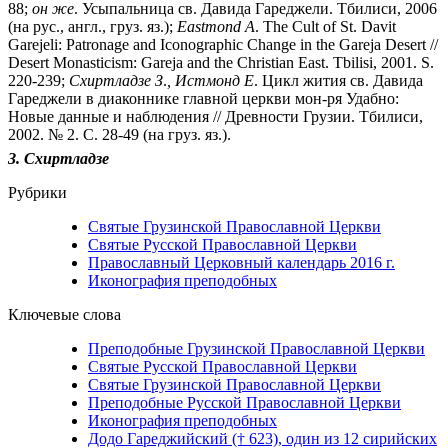
88;
он
же
. Усыпальница св. Давида Гареджели. Тбилиси, 2006
(на рус., англ., груз. яз.);
Eastmond
A
. The Cult of St. Davit
Garejeli: Patronage and Iconographic Change in the Gareja Desert //
Desert Monasticism: Gareja and the Christian East. Tbilisi, 2001. S.
220-239;
Схиртладзе
З
.
,
Истмонд
Е
. Цикл жития св. Давида
Гареджели в диаконнике главной церкви мон-ря Удабно:
Новые данные и наблюдения // Древности Грузии. Тбилиси,
2002. № 2. С. 28-49 (на груз. яз.).
З.
Схиртладзе
Рубрики
Святые Грузинской Православной Церкви
Святые Русской Православной Церкви
Православный Церковный календарь 2016 г.
Иконография преподобных
Ключевые слова
Преподобные Грузинской Православной Церкви
Святые Русской Православной Церкви
Святые Грузинской Православной Церкви
Преподобные Русской Православной Церкви
Иконография преподобных
Додо Гареджийский († 623), один из 12 сирийских