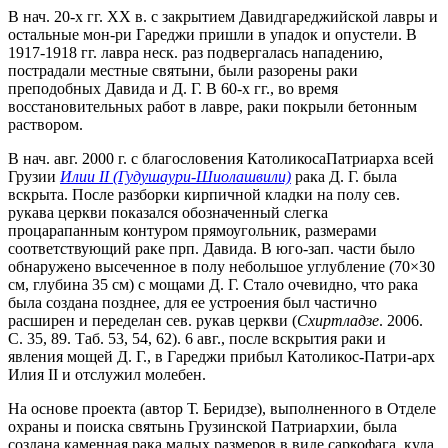
В нач. 20-х гг. ХХ в. с закрытием Давидгареджийской лавры и
остальные мон-ри Гареджи пришли в упадок и опустели. В
1917-1918 гг. лавра неск. раз подвергалась нападению,
пострадали местные святыни, были разорены раки
преподобных Давида и Д. Г. В 60-х гг., во время
восстановительных работ в лавре, раки покрыли бетонным
раствором.
В нач. авг. 2000 г. с благословения КатоликосаПатриарха всей
Грузии
Илии II (Гудушаури-Шиолашвили)
рака Д. Г. была
вскрыта. После разборки кирпичной кладки на полу сев.
рукава церкви показался обозначенный слегка
процарапанным контуром прямоугольник, размерами
соответствующий раке прп. Давида. В юго-зап. части было
обнаружено высеченное в полу небольшое углубление (70×30
см, глубина 35 см) с мощами Д. Г. Стало очевидно, что рака
была создана позднее, для ее устроения был частично
расширен и переделан сев. рукав церкви (
Схиртладзе
. 2006.
С. 35, 89. Таб. 53, 54, 62). 6 авг., после вскрытия раки и
явления мощей Д. Г., в Гареджи прибыл Католикос-Патри-арх
Илия II и отслужил молебен.
На основе проекта (автор Т. Беридзе), выполненного в Отделе
охраны и поиска святынь Грузинской Патриархии, была
создана каменная рака малых размеров в виде саркофага, куда