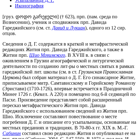
Усыпальница Д. Г.
Иконография
[груз. დოდო გარეჯელი] († 623), прп. (пам. среда по
Вознесении), ученик и сподвижник прп. Давида
Гареджийского (см. ст.
Давид и Лукиан
), одного из 12 сир.
отцов.
Сведения о Д. Г. содержатся в краткой и метафрастической
редакциях Жития прп. Давида Гареджийского, а также в
Житии прп.
Шио Мгвимского
. В XVIII в. в связи с
оживлением в Грузии агиографической и литургической
деятельности по созданию лит-ры о местных святых в рамках
гареджийской лит. школы (см. в ст.
Грузинская Православная
Церковь
) был собран материал о Д. Г. Его синаксарное Житие,
приписываемое митр. Самтависскому и Горийскому Романозу
(Эристави) (1710-1726), впервые встречается в Праздничной
Минее 1726 г. (Кекел. A 220) и помещено под 6-й седмицей по
Пасхе. Произведение представляет собой расширенный
пересказ метафрастического Жития прп. Давида
Гареджийского с использованием сведений из Жития прп.
Шио. Исключение составляют повествование о месте
погребения Д. Г. и описание его усыпальницы, основанные на
местных преданиях и традициях. В 70-80-х гг. XIX в. М.-Г.
Сабинин
составил свою редакцию Жития и опубликовал ее на
рус. языке (
Сабинин
. 2004. С. 547-550). В 1971 г. под ред. И.