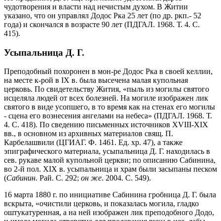
чудотворения и власти над нечистым духом. В Житии
указано, что он управлял Додос Рка 25 лет (по др. ркп.- 52
года) и скончался в возрасте 90 лет (ПДГАЛ. 1968. Т. 4. С.
415).
Усыпальница Д. Г.
Преподобный похоронен в мон-ре Додос Рка в своей келлии,
на месте к-рой в IX в. была высечена малая купольная
церковь. По свидетельству Жития, «пыль из могилы святого
исцеляла людей от всех болезней. На могиле изображен лик
святого в виде усопшего, в то время как на стенах его могилы
- сцена его вознесения ангелами на небеса» (ПДГАЛ. 1968. Т.
4. С. 418). По сведению письменных источников XVIII-XIX
вв., в основном из архивных материалов свящ. П.
Карбелашвили (ЦГИАГ. Ф. 1461. Ед. хр. 47), а также
эпиграфического материала, усыпальница Д. Г. находилась в
сев. рукаве малой купольной церкви; по описанию Сабинина,
во 2-й пол. XIX в. усыпальница и храм были засыпаны песком
(
Сабинин
. Рай. С. 292;
он же
. 2004. С. 549).
16 марта 1880 г. по инициативе Сабинина гробница Д. Г. была
вскрыта, «очистили церковь, и показалась могила, гладко
оштукатуренная, а на ней изображен лик преподобного Додо,