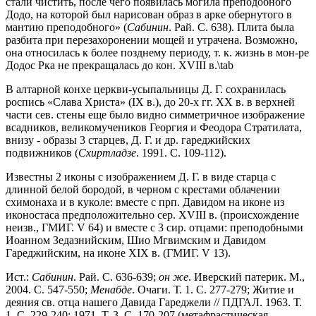
стали чистить, после чего появилась могила преподобного
Додо, на которой был нарисован образ в арке обернутого в
мантию преподобного» (
Сабинин
. Рай. С. 638). Плита была
разбита при перезахоронении мощей и утрачена. Возможно,
она относилась к более позднему периоду, т. к. жизнь в мон-ре
Додос Рка не прекращалась до кон. XVIII в.\tab
В алтарной конхе церкви-усыпальницы Д. Г. сохранилась
роспись «Слава Христа» (IX в.), до 20-х гг. ХХ в. в верхней
части сев. стены еще было видно симметричное изображение
всадников, великомучеников Георгия и Феодора Стратилата,
внизу - образы 3 старцев, Д. Г. и др. гареджийских
подвижников (
Схиртладзе
. 1991. С. 109-112).
Известны 2 иконы с изображением Д. Г. в виде старца с
длинной белой бородой, в черном с крестами облачении
схимонаха и в куколе: вместе с прп. Давидом на иконе из
иконостаса предположительно сер. XVIII в. (происхождение
неизв., ГМИГ. V 64) и вместе с 3 сир. отцами: преподобными
Иоанном Зедазнийским, Шио Мгвимским и Давидом
Гареджийским, на иконе XIX в. (ГМИГ. V 13).
Ист.:
Сабинин
. Рай. С. 636-639;
он
же
. Иверский патерик. М.,
2004. С. 547-550;
Менабде
. Очаги. Т. 1. С. 277-279; Житие и
деяния св. отца нашего Давида Гареджели // ПДГАЛ. 1963. Т.
1. С. 229-240; 1971. Т. 3. С. 170-207 (метафрастическая