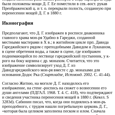
были положены мощи Д. Г. Ее поместили в сев.-вост. рукав
Преображенской ц. и т. о. перекрыли полость, созданную при
перенесении мощей Д. Г. в 1880 г.
Иконография
Предполагают, что Д. Г. изображен в росписи диаконника
главного храма мон-ря Удабно в Гареджи, созданной
местными мастерами в X в.; в житийном цикле прп. Давида
Гареджийского рядом с преподобными Давидом и Лукианом,
в сцене обретения воды, а также в сцене, где изображен
поднимающийся по лествице гареджийский пустынник, у к-
рого на боку корзина с др. монахом. Считается, что это
изображение символизирует уход Д. Г. из
Давидгареджийского мон-ря вместе с др. монахами для
основания Додос Рка (
Схиртладзе,
Истмонд
. 2002. С. 41-44).
Согласно Житию, на могиле Д. Г. находилось его
изображение, на стене -роспись на сюжет о вознесении его
души ангелами (ПДГАЛ. 1968. Т. 4. С. 418), что подтверждают
и сведения участника перенесения мощей в 1880 г. (Кекел. S
3283d). Сабинин писал, что, когда они поднялись в мон-рь
преподобного, с трудом нашли погребальную церковь Д. Г.,
«которая была целиком заполнена песком и илом. Сначала