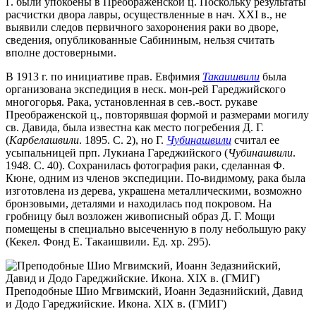
Г. были упокоены в Преображенской ц. Поскольку результаты
расчистки двора лавры, осуществленные в нач. XXI в., не
выявили следов первичного захоронения раки во дворе,
сведения, опубликованные Сабининым, нельзя считать
вполне достоверными.
В 1913 г. по инициативе прав. Евфимия
Такаишвили
была
организована экспедиция в неск. мон-рей Гареджийского
многогорья. Рака, установленная в сев.-вост. рукаве
Преображенской ц., повторявшая формой и размерами могилу
св. Давида, была известна как место погребения Д. Г.
(
Карбелашвили
. 1895. С. 2), но Г.
Чубинашвили
считал ее
усыпальницей прп. Лукиана Гареджийского (
Чубинашвили
.
1948. С. 40). Сохранилась фотография раки, сделанная Ф.
Кюне, одним из членов экспедиции. По-видимому, рака была
изготовлена из дерева, украшена металлическими, возможно
бронзовыми, деталями и находилась под покровом. На
гробницу был возложен живописный образ Д. Г. Мощи
помещены в специально высеченную в полу небольшую раку
(Кекел. Фонд Е. Такаишвили. Ед. хр. 295).
Преподобные Шио Мгвимский, Иоанн Зедазнийский, Давид
и Додо Гареджийские. Икона. XIX в. (ГМИГ)