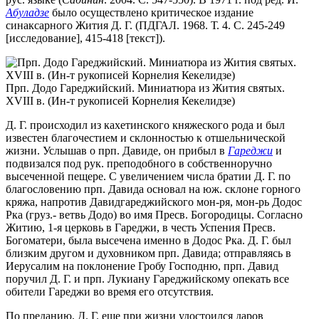
Абуладзе
было осуществлено критическое издание
синаксарного Жития Д. Г. (ПДГАЛ. 1968. Т. 4. С. 245-249
[исследование], 415-418 [текст]).
Прп. Додо Гареджийский. Миниатюра из Жития святых.
XVIII в. (Ин-т рукописей Корнелия Кекелидзе)
Д. Г. происходил из кахетинского княжеского рода и был
известен благочестием и склонностью к отшельнической
жизни. Услышав о прп. Давиде, он прибыл в
Гареджи
и
подвизался под рук. преподобного в собственноручно
высеченной пещере. С увеличением числа братии Д. Г. по
благословению прп. Давида основал на юж. склоне горного
кряжа, напротив Давидгареджийского мон-ря, мон-рь Додос
Рка (груз.- ветвь Додо) во имя Пресв. Богородицы. Согласно
Житию, 1-я церковь в Гареджи, в честь Успения Пресв.
Богоматери, была высечена именно в Додос Рка. Д. Г. был
близким другом и духовником прп. Давида; отправляясь в
Иерусалим на поклонение Гробу Господню, прп. Давид
поручил Д. Г. и прп. Лукиану Гареджийскому опекать все
обители Гареджи во время его отсутствия.
По преданию, Д. Г. еще при жизни удостоился даров