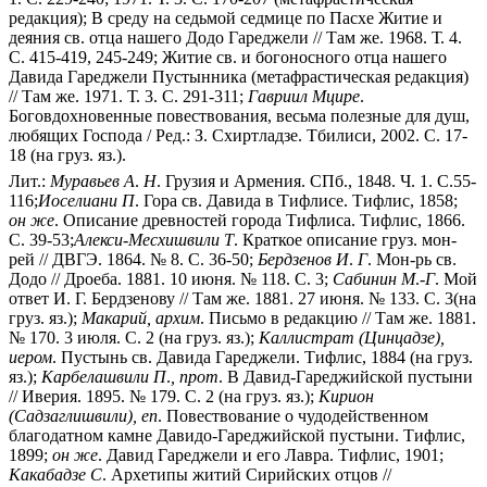
редакция); В среду на седьмой седмице по Пасхе Житие и
деяния св. отца нашего Додо Гареджели // Там же. 1968. Т. 4.
С. 415-419, 245-249; Житие св. и богоносного отца нашего
Давида Гареджели Пустынника (метафрастическая редакция)
// Там же. 1971. Т. 3. С. 291-311;
Гавриил
Мцире
.
Боговдохновенные повествования, весьма полезные для душ,
любящих Господа / Ред.: З. Схиртладзе. Тбилиси, 2002. С. 17-
18 (на груз. яз.).
Лит.:
Муравьев
А
.
Н
. Грузия и Армения. СПб., 1848. Ч. 1. С.55-
116;
Иоселиани
П
. Гора св. Давида в Тифлисе. Тифлис, 1858;
он
же
. Описание древностей города Тифлиса. Тифлис, 1866.
С. 39-53;
Алекси-Месхишвили
Т
. Краткое описание груз. мон-
рей // ДВГЭ. 1864. № 8. С. 36-50;
Бердзенов
И
.
Г
. Мон-рь св.
Додо // Дроеба. 1881. 10 июня. № 118. С. 3;
Сабинин
М
.
-Г
. Мой
ответ И. Г. Бердзенову // Там же. 1881. 27 июня. № 133. С. 3(на
груз. яз.);
Макарий,
архим
. Письмо в редакцию // Там же. 1881.
№ 170. 3 июля. С. 2 (на груз. яз.);
Каллистрат
(Цинцадзе),
иером
. Пустынь св. Давида Гареджели. Тифлис, 1884 (на груз.
яз.);
Карбелашвили
П
.
,
прот
. В Давид-Гареджийской пустыни
// Иверия. 1895. № 179. С. 2 (на груз. яз.);
Кирион
(Садзаглишвили),
еп
. Повествование о чудодейственном
благодатном камне Давидо-Гареджийской пустыни. Тифлис,
1899;
он
же
. Давид Гареджели и его Лавра. Тифлис, 1901;
Какабадзе
С
. Архетипы житий Сирийских отцов //