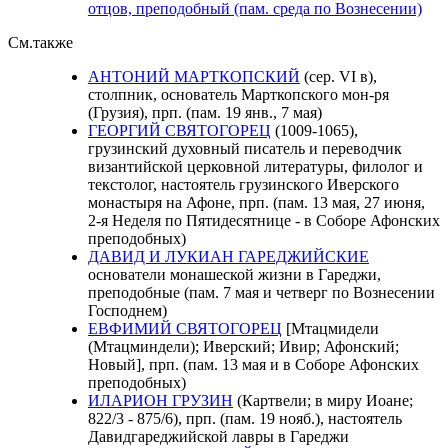
отцов, преподобный (пам. среда по Вознесении)
См.также
АНТОНИЙ МАРТКОПСКИЙ
(сер. VI в),
столпник, основатель Марткопского мон-ря
(Грузия), прп. (пам. 19 янв., 7 мая)
ГЕОРГИЙ СВЯТОГОРЕЦ
(1009-1065),
грузинский духовный писатель и переводчик
византийской церковной литературы, филолог и
текстолог, настоятель грузинского Иверского
монастыря на Афоне, прп. (пам. 13 мая, 27 июня,
2-я Неделя по Пятидесятнице - в Соборе Афонских
преподобных)
ДАВИД И ЛУКИАН ГАРЕДЖИЙСКИЕ
основатели монашеской жизни в Гареджи,
преподобные (пам. 7 мая и четверг по Вознесении
Господнем)
ЕВФИМИЙ СВЯТОГОРЕЦ
[Мтацмидели
(Мтацминдели); Иверский; Ивир; Афонский;
Новый], прп. (пам. 13 мая и в Соборе Афонских
преподобных)
ИЛАРИОН ГРУЗИН
(Картвели; в миру Иоане;
822/3 - 875/6), прп. (пам. 19 нояб.), настоятель
Давидгареджийской лавры в Гареджи