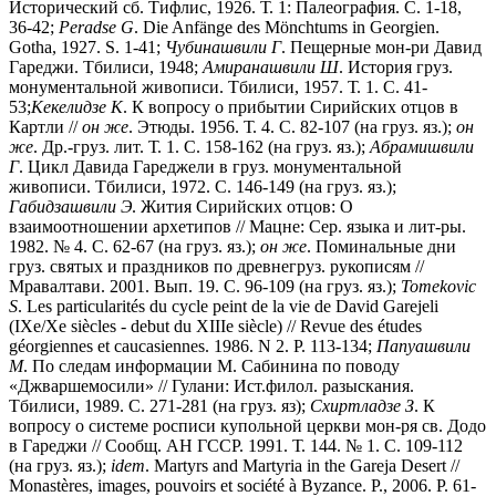
Исторический сб. Тифлис, 1926. Т. 1: Палеография. С. 1-18,
36-42;
Peradse
G
. Die Anfänge des Mönchtums in Georgien.
Gotha, 1927. S. 1-41;
Чубинашвили
Г
. Пещерные мон-ри Давид
Гареджи. Тбилиси, 1948;
Амиранашвили
Ш
. История груз.
монументальной живописи. Тбилиси, 1957. Т. 1. С. 41-
53;
Кекелидзе
К
. К вопросу о прибытии Сирийских отцов в
Картли //
он
же
. Этюды. 1956. Т. 4. С. 82-107 (на груз. яз.);
он
же
. Др.-груз. лит. Т. 1. С. 158-162 (на груз. яз.);
Абрамишвили
Г
. Цикл Давида Гареджели в груз. монументальной
живописи. Тбилиси, 1972. С. 146-149 (на груз. яз.);
Габидзашвили
Э
. Жития Сирийских отцов: О
взаимоотношении архетипов // Мацне: Сер. языка и лит-ры.
1982. № 4. С. 62-67 (на груз. яз.);
он
же
. Поминальные дни
груз. святых и праздников по древнегруз. рукописям //
Мравалтави. 2001. Вып. 19. С. 96-109 (на груз. яз.);
Tomekovic
S
. Les particularités du cycle peint de la vie de David Garejeli
(IXe/Xe siècles - debut du XIIIe siècle) // Revue des études
géorgiennes et caucasiennes. 1986. N 2. P. 113-134;
Папуашвили
М
. По следам информации М. Сабинина по поводу
«Джваршемосили» // Гулани: Ист.филол. разыскания.
Тбилиси, 1989. С. 271-281 (на груз. яз);
Схиртладзе
З
. К
вопросу о системе росписи купольной церкви мон-ря св. Додо
в Гареджи // Сообщ. АН ГССР. 1991. Т. 144. № 1. С. 109-112
(на груз. яз.);
idem
. Martyrs and Martyria in the Gareja Desert //
Monastères, images, pouvoirs et société à Byzance. Р., 2006. Р. 61-