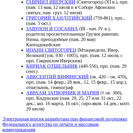
ГАВРИИЛ ИВЕРСКИЙ
(Святогорец) (ХI в.), прп.
(пам. 13 мая, 12 июля и в Соборе Афонских
святых; пам. груз. 12 июля)
ГРИГОРИЙ ХАНДЗТИЙСКИЙ
(759-861), прп.,
(пам. 5 окт.)
ЗАВУЛОН И СОСАННА
(III - нач. IV в.),
родители просветительницы Грузии равноап.
Нины, преподобные (пам. 20 мая)
Каппадокийские
ИОАНН СВЯТОГОРЕЦ
[Мтацмидели, Ивер,
Великий] (ок. 930 - 1005), прп. (пам. 12 июля, с
прп. Гавриилом Иверским)
КИРИАК ОТШЕЛЬНИК
(449-556), прп. (пам. 29
сент.)
АВКСЕНТИЙ ВИФИНСКИЙ
(ок. 420 – ок. 470),
прп. (пам. 14 февр.; 28 янв., 12, 15 февр., 15 апр.),
отшельник, гимнограф
АВРААМ ЗАТВОРНИК И МАРИЯ
(† ок. 360),
прп. Кидунские (пам. 29, 25, 27 или 31 окт., 22
дек.; зап. 16 марта, 16 окт.; сиро-яков. 14 дек.; копт.
29 июля)
Электронная версия разработана при финансовой поддержке
Федерального агентства по печати и массовым
коммуникациям