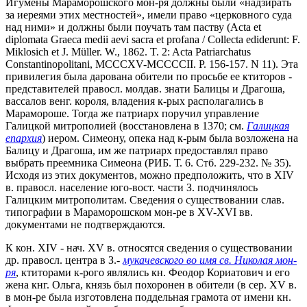
Игумены Мараморошского мон-ря должны были «надзирать
за иереями этих местностей», имели право «церковного суда
над ними» и должны были поучать там паству (Acta et
diplomata Graeca medii aevi sacra et profana / Collecta ediderunt: F.
Miklosich et J. Müller. W., 1862. T. 2: Acta Patriarchatus
Constantinopolitani, MCCCXV-MCCCCII. P. 156-157. N 11). Эта
привилегия была дарована обители по просьбе ее ктиторов -
представителей правосл. молдав. знати Балицы и Драгоша,
вассалов венг. короля, владения к-рых располагались в
Марамороше. Тогда же патриарх поручил управление
Галицкой митрополией (восстановлена в 1370; см.
Галицкая
епархия
) иером. Симеону, опека над к-рым была возложена на
Балицу и Драгоша, им же патриарх предоставлял право
выбрать преемника Симеона (РИБ. Т. 6. Стб. 229-232. № 35).
Исходя из этих документов, можно предположить, что в XIV
в. правосл. население юго-вост. части З. подчинялось
Галицким митрополитам. Сведения о существовании слав.
типографии в Мараморошском мон-ре в XV-XVI вв.
документами не подтверждаются.
К кон. XIV - нач. XV в. относятся сведения о существовании
др. правосл. центра в З.-
мукачевского во имя св. Николая мон-
ря
, ктиторами к-рого являлись кн. Феодор Кориатович и его
жена кнг. Ольга, князь был похоронен в обители (в сер. XV в.
в мон-ре была изготовлена поддельная грамота от имени кн.