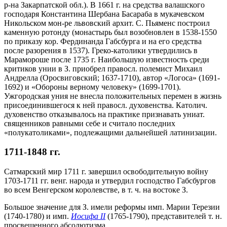
р-на Закарпатской обл.). В 1661 г. на средства валашского
господаря Константина Шербана Басараба в мукачевском
Никольском мон-ре львовский архит. С. Пьяменс построил
каменную ротонду (монастырь был возобновлен в 1538-1550
по приказу кор. Фердинанда Габсбурга и на его средства
после разорения в 1537). Греко-католики утвердились в
Марамороше после 1735 г. Наибольшую известность среди
критиков унии в З. приобрел правосл. полемист Михаил
Андрелла (Оросвиговский; 1637-1710), автор «Логоса» (1691-
1692) и «Обороны верному человеку» (1699-1701).
Ужгородская уния не внесла положительных перемен в жизнь
присоединившегося к ней правосл. духовенства. Католич.
духовенство отказывалось на практике признавать униат.
священников равными себе и считало последних
«полукатоликами», подлежащими дальнейшей латинизации.
1711-1848 гг.
Сатмарский мир 1711 г. завершил освободительную войну
1703-1711 гг. венг. народа и утвердил господство Габсбургов
во всем Венгерском королевстве, в т. ч. на востоке З.
Большое значение для З. имели реформы имп. Марии Терезии
(1740-1780) и имп.
Иосифа II
(1765-1790), представителей т. н.
просвещенного абсолютизма.