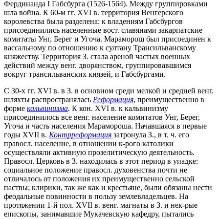
Фердинанда I Габсбурга (1526-1564). Между группировками
шла война. К 60-м гг. XVI в. территория Венгерского
королевства была разделена: к владениям Габсбургов
присоединились населенные вост. славянами закарпатские
комитаты Унг, Берег и Угоча. Мараморош был присоединен к
вассальному по отношению к султану Трансильванскому
княжеству. Территория З. стала ареной частых военных
действий между венг. дворянством, группировавшимся
вокруг трансильванских князей, и Габсбургами.
С 30-х гг. XVI в. в З. в основном среди мелкой и средней венг.
шляхты распространялась
Реформация
, преимущественно в
форме
кальвинизма
. К кон. XVI в. к кальвинизму
присоединилось все венг. население комитатов Унг, Берег,
Угоча и часть населения Марамороша. Начавшаяся в первые
годы XVII в.
Контрреформация
затронула З., в т. ч. его
правосл. население, в отношении к-рого католики
осуществляли активную прозелитическую деятельность.
Правосл. Церковь в З. находилась в этот период в упадке:
социальное положение правосл. духовенства почти не
отличалось от положения их преимущественно сельской
паствы; клирики, так же как и крестьяне, были обязаны нести
феодальные повинности в пользу землевладельцев. На
протяжении 1-й пол. XVII в. венг. магнаты в З. и нек-рые
епископы, занимавшие Мукачевскую кафедру, пытались