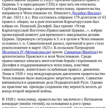
Церковь З. в юрисдикцию СПЦ и прислать им епископа.
Сербская Церковь с разрешения чехословац. правительства
направила в Чехословакию еп. Нишского
Досифея (Васича)
.
19 авг. 1921 г. в с. Иза состоялось собрание 179 делегатов от 63
правосл. общин, на к-ром епископом Карпаторусским был
избран еп. Нишский Досифей. Был принят «Устав
Карпаторусской Восточно-Православной Церкви...», избран
провизорный комитет для временного заведования делами
Церкви. Церковную ситуацию в З. и в целом в Чехословакии
осложнил т. н. Савватиевский раскол, причиной к-рого стало
рукоположение в марте 1923 г. К-польским Патриархом
Мелетием IV (Метаксакисом)
архим.
Савватия (Врабеца)
во
архиепископа Пражского и всея Чехословакии. Среди
православных началась многолетняя борьба сторонников еп.
Досифея и поддерживавшихся чехословац. властями
савватиевцев, значительно ослабившая правосл. движение.
Лишь в 1926 г. под международным давлением правительство
Чехословакии было вынуждено запретить архиеп. Савватию
вмешиваться в церковные дела Подкарпатской Руси. Однако
на практике мн. приходы сохраняли ему верность вплоть до
конца второй мировой войны.
В 1928 г. чехословац. правительство заключило с Ватиканом
конкордат (modus vivendi), на основании к-рого греко-
католики, опираясь на поддержку властей, стали претендовать