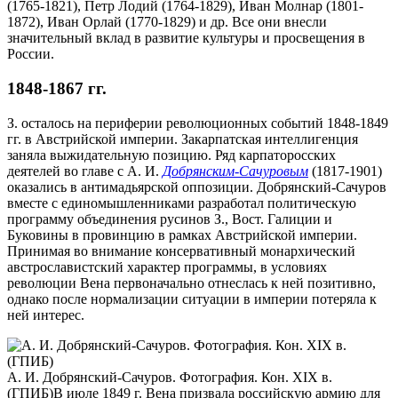
(1765-1821), Петр Лодий (1764-1829), Иван Молнар (1801-
1872), Иван Орлай (1770-1829) и др. Все они внесли
значительный вклад в развитие культуры и просвещения в
России.
1848-1867 гг.
З. осталось на периферии революционных событий 1848-1849
гг. в Австрийской империи. Закарпатская интеллигенция
заняла выжидательную позицию. Ряд карпаторосских
деятелей во главе с А. И.
Добрянским-Сачуровым
(1817-1901)
оказались в антимадьярской оппозиции. Добрянский-Сачуров
вместе с единомышленниками разработал политическую
программу объединения русинов З., Вост. Галиции и
Буковины в провинцию в рамках Австрийской империи.
Принимая во внимание консервативный монархический
австрославистский характер программы, в условиях
революции Вена первоначально отнеслась к ней позитивно,
однако после нормализации ситуации в империи потеряла к
ней интерес.
А. И. Добрянский-Сачуров. Фотография. Кон. XIX в.
(ГПИБ)
В июле 1849 г. Вена призвала российскую армию для