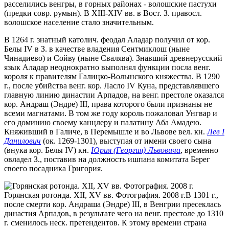
расселились венгры, в горных районах - волошские пастухи
(предки совр. румын). В XIII-XIV вв. в Вост. З. правосл.
волошское население стало значительным.
В 1264 г. знатный католич. феодал Аладар получил от кор.
Белы IV в З. в качестве владения Сентмиклош (ныне
Чинадиево) и Сойву (ныне Свалява). Знавший древнерусский
язык Аладар неоднократно выполнял функции посла венг.
короля к правителям Галицко-Волынского княжества. В 1290
г., после убийства венг. кор. Ласло IV Куна, представлявшего
главную линию династии Арпадов, на венг. престоле оказался
кор. Андраш (Эндре) III, права которого были признаны не
всеми магнатами. В том же году король пожаловал Унгвар и
его доминию своему канцлеру и палатину Аба Амадею.
Княживший в Галиче, в Перемышле и во Львове вел. кн.
Лев I
Данилович
(ок. 1269-1301), выступая от имени своего сына
(внука кор. Белы IV) кн.
Юрия (Георгия) Львовича
, временно
овладел З., поставив на должность ишпана комитата Берег
своего посадника Григория.
Горянская ротонда. XII, XV вв. Фотография. 2008 г.
В 1301 г.,
после смерти кор. Андраша (Эндре) III, в Венгрии пресеклась
династия Арпадов, в результате чего на венг. престоле до 1310
г. сменилось неск. претендентов. К этому времени страна