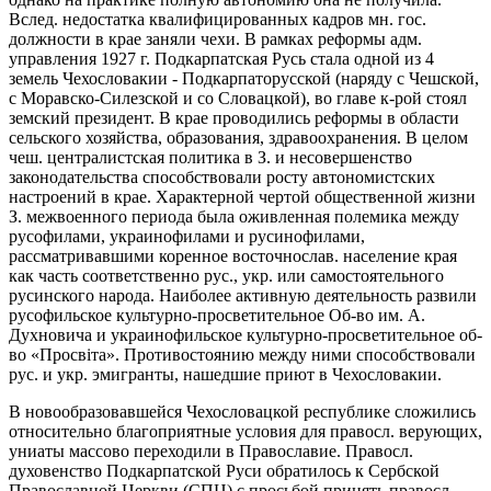
Вслед. недостатка квалифицированных кадров мн. гос.
должности в крае заняли чехи. В рамках реформы адм.
управления 1927 г. Подкарпатская Русь стала одной из 4
земель Чехословакии - Подкарпаторусской (наряду с Чешской,
с Моравско-Силезской и со Словацкой), во главе к-рой стоял
земский президент. В крае проводились реформы в области
сельского хозяйства, образования, здравоохранения. В целом
чеш. централистская политика в З. и несовершенство
законодательства способствовали росту автономистских
настроений в крае. Характерной чертой общественной жизни
З. межвоенного периода была оживленная полемика между
русофилами, украинофилами и русинофилами,
рассматривавшими коренное восточнослав. население края
как часть соответственно рус., укр. или самостоятельного
русинского народа. Наиболее активную деятельность развили
русофильское культурно-просветительное Об-во им. А.
Духновича и украинофильское культурно-просветительное об-
во «Просвiта». Противостоянию между ними способствовали
рус. и укр. эмигранты, нашедшие приют в Чехословакии.
В новообразовавшейся Чехословацкой республике сложились
относительно благоприятные условия для правосл. верующих,
униаты массово переходили в Православие. Правосл.
духовенство Подкарпатской Руси обратилось к Сербской
Православной Церкви (СПЦ) с просьбой принять правосл.