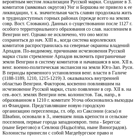
вероятным местом локализации Русской марки. Создание в З.
комитатов (замковых округов) Унг и Боршова не привело к ее
ликвидации, т. к. значительная часть славян продолжала жить
в труднодоступных горных районах (прежде всего на землях
совр. Вост. Словакии). Данных о существовании после 1127 г.
особого территориального образования со слав. населением в
Венгрии нет. Однако не исключено, что оно могло
сохраниться до нач. ХIII в., когда система королевских
комитатов распространилась на северные окраины владений
Арпадов. По-видимому, причинами исчезновения Русской
марки стали стремление Арпадов включить приграничные
земли Венгрии в систему комитатов и начавшаяся в кон. ХII в.
венг. военно-политическая экспансия на земли Юго-Зап. Руси.
В периоды временного установления венг. власти в Галиче
(1188-1189, 1210, 1215-1219) З. оказывалось внутренней
областью Венгрии. Фактором, косвенно повлиявшим на
исчезновение Русской марки, стало появление в сер. ХII в. на
сев.-вост. землях Венгрии нем. колонистов. Так, напр., в
образованном в 1210 г. комитате Угоча обосновались выходцы
из Фландрии. Представлявшие новую городскую
организацию переселенцы, гл. обр. из Саксонии (сасы) и
Швабии, основали в З., имевшем лишь крепости и сельские
поселения, первые города западноевроп. типа - Берегсас
(ныне Берегово) и Севлюш (Надьсёлёш, ныне Виноградов).
Колонисты принесли с собой Магдебургское право и