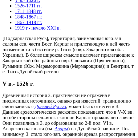
V в.- 1526 г.
1526-1711 гг.
1711-1848 гг.
1848-1867 гг.
1867-1918 гг.
1919 г.- начало XXI в.
[Подкарпатская Русь], территория, занимающая юго-зап.
склоны сев. части Вост. Карпат и прилегающую к ней часть
низменности в бассейне р. Тисы (совр. Закарпатская обл.
Украины). В более широком смысле включает прилегающие к
Закарпатской обл. районы совр. Словакии (Пряшевщина),
Румынии (Юж. Мараморощина (Мармарощина)) и Венгрии, т.
е. Тисо-Дунайский регион.
V в.- 1526 г.
Древнейшая история З. практически не отражена в
письменных источниках, однако ряд известий, традиционно
связываемых с
Древней Русью
, может быть отнесен к З.
Данные археологических раскопок показывают, что в V-Х вв.
по обе стороны сев.-вост. склонов Карпат проживали славяне.
Они появились в З. до образования во 2-й пол. VI в.
Аварского каганата (см.
Авары
) на Дунайской равнине. По-
видимому, З. стало юго-зап. окраиной ареала распространения