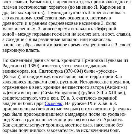
вост. славян. Возможно, в древности здесь проживало одно из
племен восточнослав. хорватов (по мнению Я. Карачоньи и
др., белых хорватов). Труднодоступность З. препятствовала
его активному хозяйственному освоению, поэтому в
древности и в раннем средневековье население З. было
малочисленным. З. долгое время оставалось «буферной
зоной» между первыми гос-вами на землях зап. и вост. славян,
а соседние с ним различные западно- или южнослав.
раннегос. образования в разное время осуществляли в З. свою
верховную власть.
По косвенным данным чеш. хрониста Пржибика Пулкавы из
Раденина († 1380), известно, что среди подданных
великоморав. кн. Святоплука (870-894) были «русские»
(Russani), по-видимому, населявшие часть территории З. и
являвшиеся предками совр. русинов. Исторические предания,
отраженные в венг. хронике неизвестного автора (Анонима)
«Деяния венгров» (Gesta Hungarorum) (рубеж ХII и ХIII вв.),
свидетельствуют, что в кон. IX в. З. считалось окраиной
владений болг. царя
Симеона
. На рубеже IX и Х вв. в З.
пришли венгры (летописные «угры») и их союзники (среди к-
рых были присоединившиеся к мадьярам после их ухода из-
под Киева группы печенегов и русов) во главе с Арпадом.
Как свидетельствует хроника, местное слав. население без
борьбы подчинилось завоевателям, за исключением болг.