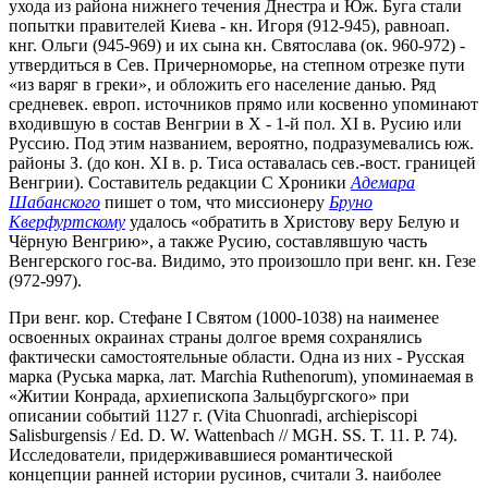
ухода из района нижнего течения Днестра и Юж. Буга стали
попытки правителей Киева - кн. Игоря (912-945), равноап.
кнг. Ольги (945-969) и их сына кн. Святослава (ок. 960-972) -
утвердиться в Сев. Причерноморье, на степном отрезке пути
«из варяг в греки», и обложить его население данью. Ряд
средневек. европ. источников прямо или косвенно упоминают
входившую в состав Венгрии в Х - 1-й пол. ХI в. Русию или
Руссию. Под этим названием, вероятно, подразумевались юж.
районы З. (до кон. ХI в. р. Тиса оставалась сев.-вост. границей
Венгрии). Составитель редакции С Хроники
Адемара
Шабанского
пишет о том, что миссионеру
Бруно
Кверфуртскому
удалось «обратить в Христову веру Белую и
Чёрную Венгрию», а также Русию, составлявшую часть
Венгерского гос-ва. Видимо, это произошло при венг. кн. Гезе
(972-997).
При венг. кор. Стефане I Святом (1000-1038) на наименее
освоенных окраинах страны долгое время сохранялись
фактически самостоятельные области. Одна из них - Русская
марка (Руська марка, лат. Marchia Ruthenorum), упоминаемая в
«Житии Конрада, архиепископа Зальцбургского» при
описании событий 1127 г. (Vita Chuonradi, archiepiscopi
Salisburgensis / Ed. D. W. Wattenbach // MGH. SS. T. 11. P. 74).
Исследователи, придерживавшиеся романтической
концепции ранней истории русинов, считали З. наиболее