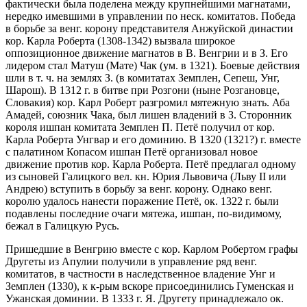
фактически была поделена между крупнейшими магнатами,
нередко имевшими в управлении по неск. комитатов. Победа
в борьбе за венг. корону представителя Анжуйской династии
кор. Карла Роберта (1308-1342) вызвала широкое
оппозиционное движение магнатов в В. Венгрии и в З. Его
лидером стал Матуш (Мате) Чак (ум. в 1321). Боевые действия
шли в т. ч. на землях З. (в комитатах Земплен, Сепеш, Унг,
Шарош). В 1312 г. в битве при Розгони (ныне Розгановце,
Словакия) кор. Карл Роберт разгромил мятежную знать. Аба
Амадей, союзник Чака, был лишен владений в З. Сторонник
короля ишпан комитата Земплен П. Петё получил от кор.
Карла Роберта Унгвар и его доминию. В 1320 (1321?) г. вместе
с палатином Копасом ишпан Петё организовал новое
движение против кор. Карла Роберта. Петё предлагал одному
из сыновей Галицкого вел. кн. Юрия Львовича (Льву II или
Андрею) вступить в борьбу за венг. корону. Однако венг.
королю удалось нанести поражение Петё, ок. 1322 г. были
подавлены последние очаги мятежа, ишпан, по-видимому,
бежал в Галицкую Русь.
Пришедшие в Венгрию вместе с кор. Карлом Робертом графы
Другеты из Апулии получили в управление ряд венг.
комитатов, в частности в наследственное владение Унг и
Земплен (1330), к к-рым вскоре присоединились Гуменская и
Ужанская доминии. В 1333 г. Я. Другету принадлежало ок.