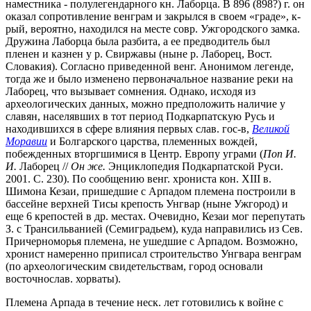
наместника - полулегендарного кн. Лаборца. В 896 (898?) г. он
оказал сопротивление венграм и закрылся в своем «граде», к-
рый, вероятно, находился на месте совр. Ужгородского замка.
Дружина Лаборца была разбита, а ее предводитель был
пленен и казнен у р. Свиржавы (ныне р. Лаборец, Вост.
Словакия). Согласно приведенной венг. Анонимом легенде,
тогда же и было изменено первоначальное название реки на
Лаборец, что вызывает сомнения. Однако, исходя из
археологических данных, можно предположить наличие у
славян, населявших в тот период Подкарпатскую Русь и
находившихся в сфере влияния первых слав. гос-в,
Великой
Моравии
и Болгарского царства, племенных вождей,
побежденных вторгшимися в Центр. Европу уграми (
Поп И.
И.
Лаборец //
Он же.
Энциклопедия Подкарпатской Руси.
2001. С. 230). По сообщению венг. хрониста кон. ХIII в.
Шимона Кезаи, пришедшие с Арпадом племена построили в
бассейне верхней Тисы крепость Унгвар (ныне Ужгород) и
еще 6 крепостей в др. местах. Очевидно, Кезаи мог перепутать
З. с Трансильванией (Семиградьем), куда направились из Сев.
Причерноморья племена, не ушедшие с Арпадом. Возможно,
хронист намеренно приписал строительство Унгвара венграм
(по археологическим свидетельствам, город основали
восточнослав. хорваты).
Племена Арпада в течение неск. лет готовились к войне с