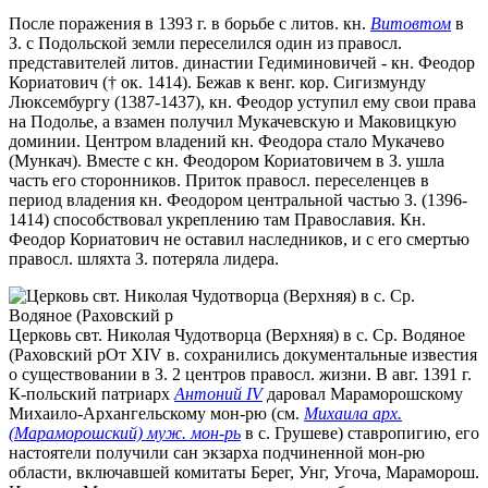
После поражения в 1393 г. в борьбе с литов. кн.
Витовтом
в
З. с Подольской земли переселился один из правосл.
представителей литов. династии Гедиминовичей - кн. Феодор
Кориатович († ок. 1414). Бежав к венг. кор. Сигизмунду
Люксембургу (1387-1437), кн. Феодор уступил ему свои права
на Подолье, а взамен получил Мукачевскую и Маковицкую
доминии. Центром владений кн. Феодора стало Мукачево
(Мункач). Вместе с кн. Феодором Кориатовичем в З. ушла
часть его сторонников. Приток правосл. переселенцев в
период владения кн. Феодором центральной частью З. (1396-
1414) способствовал укреплению там Православия. Кн.
Феодор Кориатович не оставил наследников, и с его смертью
правосл. шляхта З. потеряла лидера.
Церковь свт. Николая Чудотворца (Верхняя) в с. Ср. Водяное
(Раховский р
От XIV в. сохранились документальные известия
о существовании в З. 2 центров правосл. жизни. В авг. 1391 г.
К-польский патриарх
Антоний IV
даровал Мараморошскому
Михаило-Архангельскому мон-рю (см.
Михаила арх.
(Мараморошский) муж. мон-рь
в с. Грушеве) ставропигию, его
настоятели получили сан экзарха подчиненной мон-рю
области, включавшей комитаты Берег, Унг, Угоча, Мараморош.