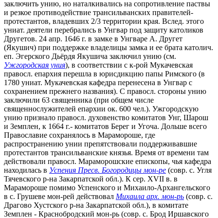
заключить унию, но наталкивались на сопротивление паствы
и резкое противодействие трансильванских правителей-
протестантов, владевших 2/3 территории края. Вслед. этого
униат. деятели перебрались в Унгвар под защиту католиков
Другетов. 24 апр. 1646 г. в замке в Унгваре А. Другет
(Якушич) при поддержке владелицы замка и ее брата католич.
еп. Эгерского Дьёрдя Якушича заключил унию (см.
Ужгородская уния
), в соответствии с к-рой Мукачевская
правосл. епархия перешла в юрисдикцию папы Римского (в
1780 униат. Мукачевская кафедра перенесена в Унгвар с
сохранением прежнего названия). С правосл. стороны унию
заключили 63 священника (при общем числе
священнослужителей епархии ок. 600 чел.). Ужгородскую
унию признало правосл. духовенство комитатов Унг, Шарош
и Земплен, к 1664 г.- комитатов Берег и Угоча. Дольше всего
Православие сохранялось в Марамороше, где
распространению унии препятствовали поддерживавшие
протестантов трансильванские князья. Время от времени там
действовали правосл. Мараморошские епископы, чья кафедра
находилась в
Успения Пресв. Богородицы мон-ре
(совр. с. Угля
Тячевского р-на Закарпатской обл.). К сер. XVII в. в
Марамороше помимо Успенского и Михаило-Архангельского
в с. Грушеве мон-рей действовал
Михаила арх. мон-рь
(совр. с.
Драгово Хустского р-на Закарпатской обл.), в комитате
Земплен - Краснобродский мон-рь (совр. с. Брод Иршавского