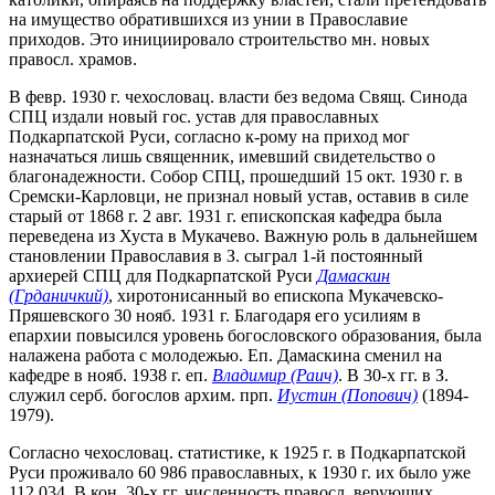
на имущество обратившихся из унии в Православие
приходов. Это инициировало строительство мн. новых
правосл. храмов.
В февр. 1930 г. чехословац. власти без ведома Свящ. Синода
СПЦ издали новый гос. устав для православных
Подкарпатской Руси, согласно к-рому на приход мог
назначаться лишь священник, имевший свидетельство о
благонадежности. Собор СПЦ, прошедший 15 окт. 1930 г. в
Сремски-Карловци, не признал новый устав, оставив в силе
старый от 1868 г. 2 авг. 1931 г. епископская кафедра была
переведена из Хуста в Мукачево. Важную роль в дальнейшем
становлении Православия в З. сыграл 1-й постоянный
архиерей СПЦ для Подкарпатской Руси
Дамаскин
(Грданичкий)
, хиротонисанный во епископа Мукачевско-
Пряшевского 30 нояб. 1931 г. Благодаря его усилиям в
епархии повысился уровень богословского образования, была
налажена работа с молодежью. Еп. Дамаскина сменил на
кафедре в нояб. 1938 г. еп.
Владимир (Раич)
. В 30-х гг. в З.
служил серб. богослов архим. прп.
Иустин (Попович)
(1894-
1979).
Согласно чехословац. статистике, к 1925 г. в Подкарпатской
Руси проживало 60 986 православных, к 1930 г. их было уже
112 034. В кон. 30-х гг. численность правосл. верующих