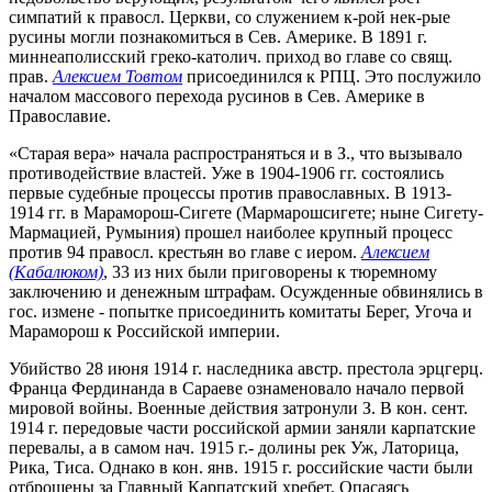
симпатий к правосл. Церкви, со служением к-рой нек-рые
русины могли познакомиться в Сев. Америке. В 1891 г.
миннеаполисский греко-католич. приход во главе со свящ.
прав.
Алексием Товтом
присоединился к РПЦ. Это послужило
началом массового перехода русинов в Сев. Америке в
Православие.
«Старая вера» начала распространяться и в З., что вызывало
противодействие властей. Уже в 1904-1906 гг. состоялись
первые судебные процессы против православных. В 1913-
1914 гг. в Мараморош-Сигете (Мармарошсигете; ныне Сигету-
Мармацией, Румыния) прошел наиболее крупный процесс
против 94 правосл. крестьян во главе с иером.
Алексием
(Кабалюком)
, 33 из них были приговорены к тюремному
заключению и денежным штрафам. Осужденные обвинялись в
гос. измене - попытке присоединить комитаты Берег, Угоча и
Мараморош к Российской империи.
Убийство 28 июня 1914 г. наследника австр. престола эрцгерц.
Франца Фердинанда в Сараеве ознаменовало начало первой
мировой войны. Военные действия затронули З. В кон. сент.
1914 г. передовые части российской армии заняли карпатские
перевалы, а в самом нач. 1915 г.- долины рек Уж, Латорица,
Рика, Тиса. Однако в кон. янв. 1915 г. российские части были
отброшены за Главный Карпатский хребет. Опасаясь