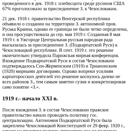
проведенного в дек. 1918 г. плебисцита среди русинов США
67% проголосовало за присоединение З. к Чехословакии.
21 дек. 1918 г. правительство Венгерской республики
объявило о создании на территории З. автономной пров.
Руська Краина, однако ее границы не были четко определены,
и она просуществовала до сер. мая 1919 г. Созданная 8 мая
1919 г. в Ужгороде Центральная русская народная рада
высказалась за присоединение З. (Подкарпатской Руси) к
Чехословацкой республике. В сент. 1919 г. это решение
окончательно утвердила Парижская мирная конференция.
Вхождение Подкарпатской Руси в состав Чехословакии
подтверждалось Сен-Жерменским (1919) и Трианонским
(1920) мирными договорами. Однако вопреки усилиям
карпаторосских деятелей это решение коснулось далеко не
всех районов З., тем самым заметно сузив и конкретизировав
само понятие «З.».
1919 г.- начало XXI в.
После вхождения З. в состав Чехословакии пражское
правительство начало проводить политику гос.
централизации. Автономия Подкарпатской Руси была
закреплена Чехословацкой Конституцией от 29 февр. 1920 г.,
однако на практике полную автономию она не получила.