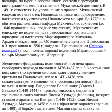
Феодора, по к-рой в собственность обители переходили
виноградники, земли и селения в Мукачевской доминии). К
1491 г. относится 1-е упоминание о правосл. Мукачевской
епархии во главе с еп. Иоанном, являвшимся одновременно
настоятелем мукачевского Никольского мон-ря. До 1770 г. в
обители располагалась кафедра Мукачевских архиереев (до
1646 православных, позднее униатских). Мукачевскому
епископу не подчинялись православные, состоявшие в
юрисдикции настоятеля Мараморошского Михаило-
Архангельского мон-ря. Объединение 2 центров Православия
в З. произошло в 1556 г., когда кн. Трансильвании
Стефан
Баторий
(впосл. польск. король) подчинил Мараморошский
мон-рь Мукачевскому еп. Илариону.
Увеличение феодальных повинностей и отмена права
свободного перехода вызвали в 1436-1437 гг. в З. крестьянское
восстание (по времени оно совпадает с выступлением
крестьян на Подольской земле в 1431-1438, что
свидетельствует о влиянии на З. соседних регионов). При
польск. и венг. кор. Владиславе Варненчике (Уласло I
Ягеллон) (1440-1444) З. присоединилось к владениям
трансильванского магната Яноша Хуньяди (Корвина), позднее
ставшего правителем Венгрии (1446-1452). Сын Яноша
Хуньяди, Матьяш, в 1458 г. был избран венг. королем (правил
до 1490). В борьбе с магнатами Матьяш сделал ставку на