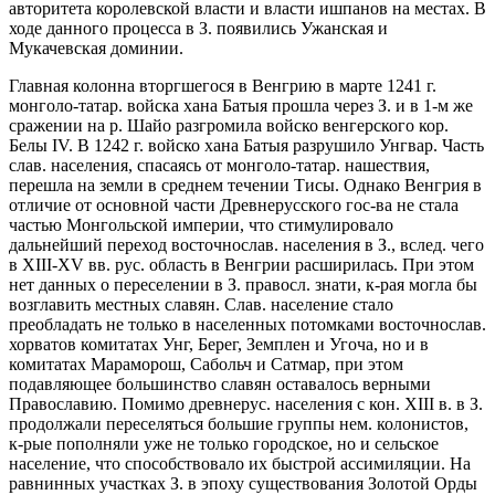
авторитета королевской власти и власти ишпанов на местах. В
ходе данного процесса в З. появились Ужанская и
Мукачевская доминии.
Главная колонна вторгшегося в Венгрию в марте 1241 г.
монголо-татар. войска хана Батыя прошла через З. и в 1-м же
сражении на р. Шайо разгромила войско венгерского кор.
Белы IV. В 1242 г. войско хана Батыя разрушило Унгвар. Часть
слав. населения, спасаясь от монголо-татар. нашествия,
перешла на земли в среднем течении Тисы. Однако Венгрия в
отличие от основной части Древнерусского гос-ва не стала
частью Монгольской империи, что стимулировало
дальнейший переход восточнослав. населения в З., вслед. чего
в XIII-XV вв. рус. область в Венгрии расширилась. При этом
нет данных о переселении в З. правосл. знати, к-рая могла бы
возглавить местных славян. Слав. население стало
преобладать не только в населенных потомками восточнослав.
хорватов комитатах Унг, Берег, Земплен и Угоча, но и в
комитатах Мараморош, Сабольч и Сатмар, при этом
подавляющее большинство славян оставалось верными
Православию. Помимо древнерус. населения с кон. ХIII в. в З.
продолжали переселяться большие группы нем. колонистов,
к-рые пополняли уже не только городское, но и сельское
население, что способствовало их быстрой ассимиляции. На
равнинных участках З. в эпоху существования Золотой Орды