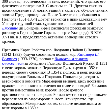
300 словац., восточнослав. и венг. поселений, что делало его
фактически сюзереном З. С именем гр. Н. Другета связано
проникновение в З. новых веяний в культуре, обусловленных
эпохой Предвозрождения. После 3-летнего пребывания в
Неаполе (1351-1354) Другет вернулся в принадлежавший ему
Унгвар с группой итал. художников - последователей
Джотто
ди Бондоне, к-рые расписали фресками замковую
ротонду в Герени (ныне Горяны в черте Ужгорода). В ХIV-
ХVI вв. в З. продолжалось активное возведение католич.
храмов.
Преемник Карла Роберта кор. Людовик (Лайош I) Великий
(1342-1382), будучи союзником польск. кор.
Казимира III
Великого
(1333-1370), воевал с
Литовским великим
княжеством
за обладание Галицко-Волынской Русью. В 1351
г. венг. король захватил Червонную Русь, к-рую в 1352 г.
передал своему союзнику. В 1354 г. польск. и венг. войска
оккупировали Волынь и Подолию. Попытка упразднить
автономию в комитате Мараморош вызвала здесь восстание
правосл. волошского населения во главе с воеводой Богданом
против наместника венг. короля. После долгого
противостояния венг. королю Богдан вместе со сторонниками
переселился из Марамороша в Вост. Прикарпатье, где
образовалось Молдавское гос-во, ставшее независимым от
венг. короны в 1359 г.