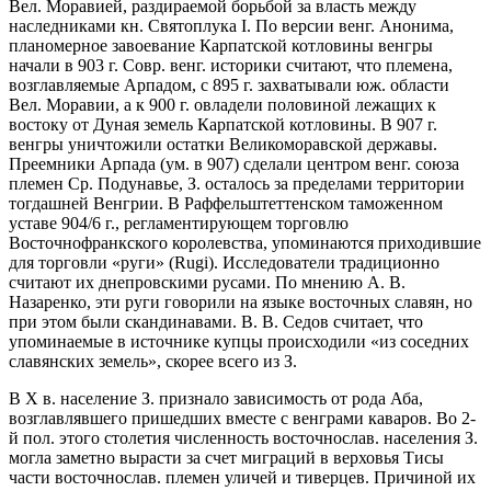
Вел. Моравией, раздираемой борьбой за власть между
наследниками кн. Святоплука I. По версии венг. Анонима,
планомерное завоевание Карпатской котловины венгры
начали в 903 г. Совр. венг. историки считают, что племена,
возглавляемые Арпадом, с 895 г. захватывали юж. области
Вел. Моравии, а к 900 г. овладели половиной лежащих к
востоку от Дуная земель Карпатской котловины. В 907 г.
венгры уничтожили остатки Великоморавской державы.
Преемники Арпада (ум. в 907) сделали центром венг. союза
племен Ср. Подунавье, З. осталось за пределами территории
тогдашней Венгрии. В Раффельштеттенском таможенном
уставе 904/6 г., регламентирующем торговлю
Восточнофранкского королевства, упоминаются приходившие
для торговли «руги» (Rugi). Исследователи традиционно
считают их днепровскими русами. По мнению А. В.
Назаренко, эти руги говорили на языке восточных славян, но
при этом были скандинавами. В. В. Седов считает, что
упоминаемые в источнике купцы происходили «из соседних
славянских земель», скорее всего из З.
В X в. население З. признало зависимость от рода Аба,
возглавлявшего пришедших вместе с венграми каваров. Во 2-
й пол. этого столетия численность восточнослав. населения З.
могла заметно вырасти за счет миграций в верховья Тисы
части восточнослав. племен уличей и тиверцев. Причиной их