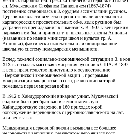
местных народностей. Греко-католическая Церковь во главе с
еп. Мукачевским Стефаном Панковичем (1867-1874)
постепенно становилась в З. орудием ассимиляции русинов.
Церковные власти всячески препятствовали деятельности
карпаторосских просветительных об-в, язык русинов был
устранен из преподавания в гимназиях. В 1907 г. венгерским
парламентом были приняты т. н. школьные законы Аппоньи
(названные по имени министра школ и культов гр. А.
Аппоньи), фактически окончательно ликвидировавшие
школьную систему немадьярских меньшинств.
Вслед. тяжелой социально-экономической ситуации в З. в кон.
XIX в. началась массовая эмиграция русинов в США. В 1897
г. венг. правительство приступило к осуществлению
«Верховинской экономической акции», программы
модернизации закарпатского села, реализации которой
помешала первая мировая война.
В 1912 г. Хайдудорогский викариат униат. Мукачевской
епархии был преобразован в самостоятельную
Хайдудорогскую епархию, в 160 приходах к-рой
богослужение переводилось с церковнославянского на лат.
или венг. язык.
Мадьяризация церковной жизни вызывала все большее
недовольство верующих, результатом чего явился рост