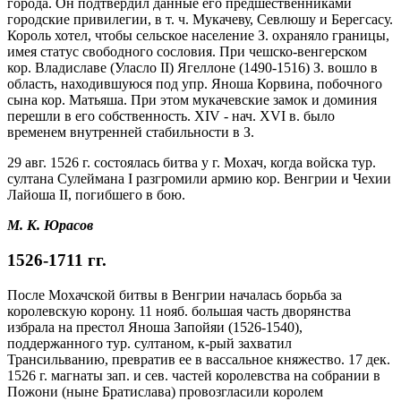
города. Он подтвердил данные его предшественниками
городские привилегии, в т. ч. Мукачеву, Севлюшу и Берегсасу.
Король хотел, чтобы сельское население З. охраняло границы,
имея статус свободного сословия. При чешско-венгерском
кор. Владиславе (Уласло II) Ягеллоне (1490-1516) З. вошло в
область, находившуюся под упр. Яноша Корвина, побочного
сына кор. Матьяша. При этом мукачевские замок и доминия
перешли в его собственность. XIV - нач. XVI в. было
временем внутренней стабильности в З.
29 авг. 1526 г. состоялась битва у г. Мохач, когда войска тур.
султана Сулеймана I разгромили армию кор. Венгрии и Чехии
Лайоша II, погибшего в бою.
М. К. Юрасов
1526-1711 гг.
После Мохачской битвы в Венгрии началась борьба за
королевскую корону. 11 нояб. большая часть дворянства
избрала на престол Яноша Запойяи (1526-1540),
поддержанного тур. султаном, к-рый захватил
Трансильванию, превратив ее в вассальное княжество. 17 дек.
1526 г. магнаты зап. и сев. частей королевства на собрании в
Пожони (ныне Братислава) провозгласили королем