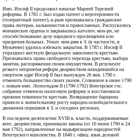
Имп. Иосиф II продолжил начатые Марией Терезией
реформы. В 1781 г. был издан патент о веротерпимости
(толерантный патент), к-рым признавались гражданские
права лютеран, кальвинистов и православных. Распускались
монашеские ордены и закрывались католич. мон-ри, не
способствовавшие делу народного просвещения или
призрения больных. Униат. мон-рям в З. (в частности, в
Мукачеве) удалось избежать закрытия. В 1785 г. Иосиф II
упразднил жесткую феодальную зависимость крестьян.
Признавались права свободного перехода крестьян, выбора
занятия, распоряжения своим имуществом. В результате
резкого неприятия реформ дворянством находившийся на
смертном одре Иосиф II был вынужден 26 янв. 1790 г.
отменить большинство своих указов. Созванное в июне 1790
г. новым имп. Леопольдом II (1790-1792) Венгерское гос.
собрание отменило налоговую реформу и восстановило
прежние повинности крестьян. Возвращение барщины
привело к значительному росту народно-освободительного
движения опришков в З. и соседних регионах.
В последнем десятилетии XVIII в. власти, поддерживаемые
венг. дворянством, принимали законы (от 10 июня 1790 и 24
мая 1792), направленные на мадьяризацию народностей
Венгерского королевства. В 1840 г. офиц. язык деловой