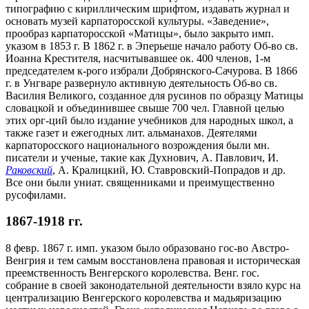
типографию с кириллическим шрифтом, издавать журнал и
основать музей карпаторосской культуры. «Заведение»,
прообраз карпаторосской «Матицы», было закрыто имп.
указом в 1853 г. В 1862 г. в Эперьеше начало работу Об-во св.
Иоанна Крестителя, насчитывавшее ок. 400 членов, 1-м
председателем к-рого избрали Добрянского-Сачурова. В 1866
г. в Унгваре развернуло активную деятельность Об-во св.
Василия Великого, созданное для русинов по образцу Матицы
словацкой и объединившее свыше 700 чел. Главной целью
этих орг-ций было издание учебников для народных школ, а
также газет и ежегодных лит. альманахов. Деятелями
карпаторосского национального возрождения были мн.
писатели и ученые, такие как Духнович, А. Павлович, И.
Раковский
, А. Кралицкий, Ю. Ставровский-Попрадов и др.
Все они были униат. священниками и преимущественно
русофилами.
1867-1918 гг.
8 февр. 1867 г. имп. указом было образовано гос-во Австро-
Венгрия и тем самым восстановлена правовая и историческая
преемственность Венгерского королевства. Венг. гос.
собрание в своей законодательной деятельности взяло курс на
централизацию Венгерского королевства и мадьяризацию