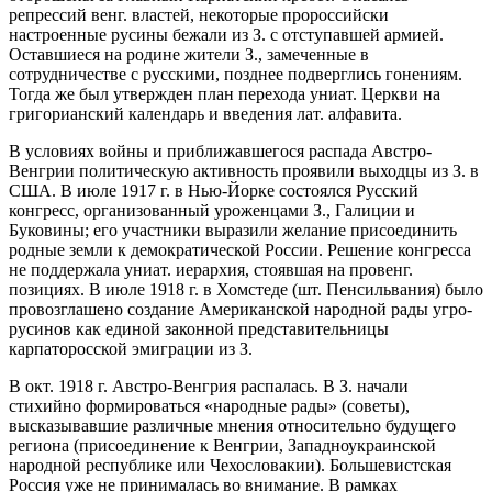
репрессий венг. властей, некоторые пророссийски
настроенные русины бежали из З. с отступавшей армией.
Оставшиеся на родине жители З., замеченные в
сотрудничестве с русскими, позднее подверглись гонениям.
Тогда же был утвержден план перехода униат. Церкви на
григорианский календарь и введения лат. алфавита.
В условиях войны и приближавшегося распада Австро-
Венгрии политическую активность проявили выходцы из З. в
США. В июле 1917 г. в Нью-Йорке состоялся Русский
конгресс, организованный уроженцами З., Галиции и
Буковины; его участники выразили желание присоединить
родные земли к демократической России. Решение конгресса
не поддержала униат. иерархия, стоявшая на провенг.
позициях. В июле 1918 г. в Хомстеде (шт. Пенсильвания) было
провозглашено создание Американской народной рады угро-
русинов как единой законной представительницы
карпаторосской эмиграции из З.
В окт. 1918 г. Австро-Венгрия распалась. В З. начали
стихийно формироваться «народные рады» (советы),
высказывавшие различные мнения относительно будущего
региона (присоединение к Венгрии, Западноукраинской
народной республике или Чехословакии). Большевистская
Россия уже не принималась во внимание. В рамках