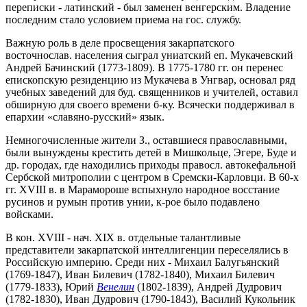
переписки - латинский - был заменен венгерским. Владение
последним стало условием приема на гос. службу.
Важную роль в деле просвещения закарпатского
восточнослав. населения сыграл униатский еп. Мукачевский
Андрей Бачинский (1773-1809). В 1775-1780 гг. он перенес
епископскую резиденцию из Мукачева в Унгвар, основал ряд
учебных заведений для буд. священников и учителей, оставил
обширную для своего времени б-ку. Всячески поддерживал в
епархии «славяно-русский» язык.
Немногочисленные жители З., оставшиеся православными,
были вынуждены крестить детей в Мишкольце, Эгере, Буде и
др. городах, где находились приходы правосл. автокефальной
Сербской митрополии с центром в Сремски-Карловци. В 60-х
гг. XVIII в. в Марамороше вспыхнуло народное восстание
русинов и румын против унии, к-рое было подавлено
войсками.
В кон. XVIII - нач. XIX в. отдельные талантливые
представители закарпатской интеллигенции переселялись в
Российскую империю. Среди них - Михаил Балугьянский
(1769-1847), Иван Билевич (1782-1840), Михаил Билевич
(1779-1833), Юрий
Венелин
(1802-1839), Андрей Дудрович
(1782-1830), Иван Дудрович (1790-1843), Василий Кукольник