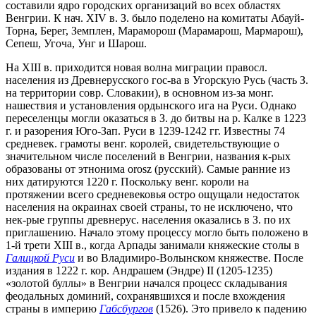
составили ядро городских организаций во всех областях
Венгрии. К нач. XIV в. З. было поделено на комитаты Абауй-
Торна, Берег, Земплен, Мараморош (Марамарош, Мармарош),
Сепеш, Угоча, Унг и Шарош.
На ХIII в. приходится новая волна миграции правосл.
населения из Древнерусского гос-ва в Угорскую Русь (часть З.
на территории совр. Словакии), в основном из-за монг.
нашествия и установления ордынского ига на Руси. Однако
переселенцы могли оказаться в З. до битвы на р. Калке в 1223
г. и разорения Юго-Зап. Руси в 1239-1242 гг. Известны 74
средневек. грамоты венг. королей, свидетельствующие о
значительном числе поселений в Венгрии, названия к-рых
образованы от этнонима orosz (русский). Самые ранние из
них датируются 1220 г. Поскольку венг. короли на
протяжении всего средневековья остро ощущали недостаток
населения на окраинах своей страны, то не исключено, что
нек-рые группы древнерус. населения оказались в З. по их
приглашению. Начало этому процессу могло быть положено в
1-й трети ХIII в., когда Арпады занимали княжеские столы в
Галицкой Руси
и во Владимиро-Волынском княжестве. После
издания в 1222 г. кор. Андрашем (Эндре) II (1205-1235)
«золотой буллы» в Венгрии начался процесс складывания
феодальных доминий, сохранявшихся и после вхождения
страны в империю
Габсбургов
(1526). Это привело к падению