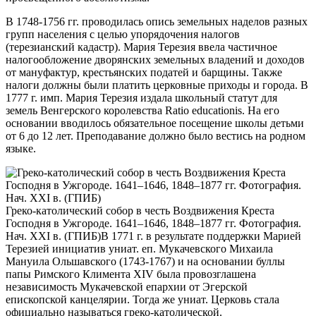
В 1748-1756 гг. проводилась опись земельных наделов разных
групп населения с целью упорядочения налогов
(терезианский кадастр). Мария Терезия ввела частичное
налогообложение дворянских земельных владений и доходов
от мануфактур, крестьянских податей и барщины. Также
налоги должны были платить церковные приходы и города. В
1777 г. имп. Мария Терезия издала школьный статут для
земель Венгерского королевства Ratio educationis. На его
основании вводилось обязательное посещение школы детьми
от 6 до 12 лет. Преподавание должно было вестись на родном
языке.
Греко-католический собор в честь Воздвижения Креста
Господня в Ужгороде. 1641–1646, 1848–1877 гг. Фотография.
Нач. XXI в. (ГПИБ)
В 1771 г. в результате поддержки Марией
Терезией инициатив униат. еп. Мукачевского Михаила
Мануила Ольшавского (1743-1767) и на основании буллы
папы Римского Климента XIV была провозглашена
независимость Мукачевской епархии от Эгерской
епископской канцелярии. Тогда же униат. Церковь стала
официально называться греко-католической.