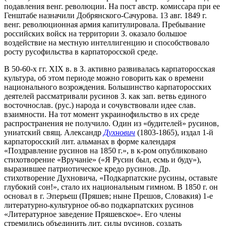
подавления венг. революции. На пост австр. комиссара при ее
Генштабе назначили Добрянского-Сачурова. 13 авг. 1849 г.
венг. революционная армия капитулировала. Пребывание
российских войск на территории З. оказало большое
воздействие на местную интеллигенцию и способствовало
росту русофильства в карпаторосской среде.
В 50-60-х гг. XIX в. в З. активно развивалась карпаторосская
культура, об этом периоде можно говорить как о времени
национального возрождения. Большинство карпаторосских
деятелей рассматривали русинов З. как зап. ветвь единого
восточнослав. (рус.) народа и сочувствовали идее слав.
взаимности. На тот момент украинофильство в их среде
распространения не получило. Один из «будителей» русинов,
униатский свящ. Александр
Духнович
(1803-1865), издал 1-й
карпаторосский лит. альманах в форме календаря
«Поздравление русинов на 1850 г.», в к-ром опубликовано
стихотворение «Вручанiе» («Я Русин был, есмь и буду»),
выразившее патриотическое кредо русинов. Др.
стихотворение Духновича, «Подкарпатские русины, оставьте
глубокий сон!», стало их национальным гимном. В 1850 г. он
основал в г. Эперьеш (Пряшев; ныне Прешов, Словакия) 1-е
литературно-культурное об-во подкарпатских русинов
«Литературное заведение Пряшевское». Его члены
стремились объединить лит. силы русинов, создать