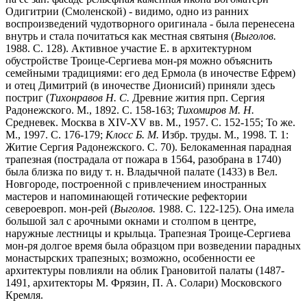
Одигитрии (Смоленской) - видимо, одно из ранних
воспроизведений чудотворного оригинала - была перенесена
внутрь и стала почитаться как местная святыня (
Выголов.
1988. С. 128). Активное участие Е. в архитектурном
обустройстве Троице-Сергиева мон-ря можно объяснить
семейными традициями: его дед Ермола (в иночестве Ефрем)
и отец Димитрий (в иночестве Дионисий) приняли здесь
постриг (
Тихонравов Н. С.
Древние жития прп. Сергия
Радонежского. М., 1892. С. 158-163;
Тихомиров М. Н.
Средневек. Москва в XIV-XV вв. М., 1957. С. 152-155; То же.
М., 1997. С. 176-179;
Клосс Б. М.
Избр. труды. М., 1998. Т. 1:
Житие Сергия Радонежского. С. 70). Белокаменная парадная
трапезная (пострадала от пожара в 1564, разобрана в 1740)
была близка по виду т. н. Владычной палате (1433) в Вел.
Новгороде, построенной с привлечением иностранных
мастеров и напоминающей готические рефектории
североевроп. мон-рей (
Выголов.
1988. С. 122-125). Она имела
большой зал с арочными окнами и столпом в центре,
наружные лестницы и крыльца. Трапезная Троице-Сергиева
мон-ря долгое время была образцом при возведении парадных
монастырских трапезных; возможно, особенности ее
архитектуры повлияли на облик Грановитой палаты (1487-
1491, архитекторы М. Фрязин, П. А. Солари) Московского
Кремля.