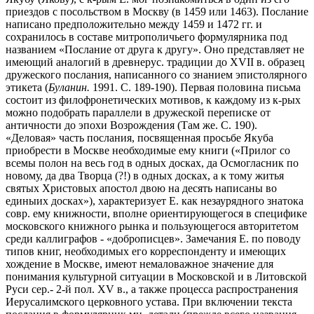
приездов с посольством в Москву (в 1459 или 1463). Послание
написано предположительно между 1459 и 1472 гг. и
сохранилось в составе митрополичьего формулярника под
названием «Послание от друга к другу». Оно представляет не
имеющий аналогий в древнерус. традиции до XVII в. образец
дружеского послания, написанного со знанием эпистолярного
этикета (
Буланин.
1991. С. 189-190). Первая половина письма
состоит из филофронетических мотивов, к каждому из к-рых
можно подобрать параллели в дружеской переписке от
античности до эпохи Возрождения (Там же. С. 190).
«Деловая» часть послания, посвященная просьбе Якуба
приобрести в Москве необходимые ему книги («Прилог со
всемы полон на весь год в одных досках, да Осмогласник по
новому, да два Творца (?!) в одных досках, а к тому житья
святых Христовых апостол двою на десять написаны во
единыих досках»), характеризует Е. как незаурядного знатока
совр. ему книжности, вполне ориентирующегося в специфике
московского книжного рынка и пользующегося авторитетом
среди каллиграфов - «доброписцев». Замечания Е. по поводу
типов книг, необходимых его корреспонденту и имеющих
хождение в Москве, имеют немаловажное значение для
понимания культурной ситуации в Московской и в Литовской
Руси сер.- 2-й пол. XV в., а также процесса распространения
Иерусалимского церковного устава. При включении текста