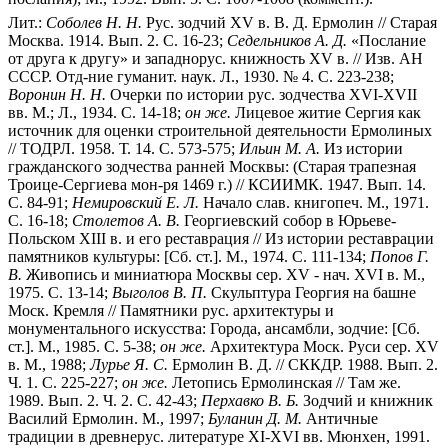
Лит.:
Соболев Н. Н.
Рус. зодчий XV в. В. Д. Ермолин // Старая
Москва. 1914. Вып. 2. С. 16-23;
Седельников А. Д.
«Послание
от друга к другу» и западнорус. книжность XV в. // Изв. АН
СССР. Отд-ние гуманит. наук. Л., 1930. № 4. С. 223-238;
Воронин Н. Н.
Очерки по истории рус. зодчества XVI-XVII
вв. М.; Л., 1934. С. 14-18;
он же.
Лицевое житие Сергия как
источник для оценки строительной деятельности Ермолиных
// ТОДРЛ. 1958. Т. 14. С. 573-575;
Ильин М. А.
Из истории
гражданского зодчества ранней Москвы: (Старая трапезная
Троице-Сергиева мон-ря 1469 г.) // КСИИМК. 1947. Вып. 14.
С. 84-91;
Немировский Е. Л.
Начало слав. книгопеч. М., 1971.
С. 16-18;
Столетов А. В.
Георгиевский собор в Юрьеве-
Польском XIII в. и его реставрация // Из истории реставрации
памятников культуры: [Сб. ст.]. М., 1974. С. 111-134;
Попов Г.
В.
Живопись и миниатюра Москвы сер. XV - нач. XVI в. М.,
1975. С. 13-14;
Выголов В. П.
Скульптура Георгия на башне
Моск. Кремля // Памятники рус. архитектуры и
монументального искусства: Города, ансамбли, зодчие: [Сб.
ст.]. М., 1985. С. 5-38;
он же.
Архитектура Моск. Руси сер. XV
в. М., 1988;
Лурье Я. С.
Ермолин В. Д. // СККДР. 1988. Вып. 2.
Ч. 1. С. 225-227;
он же.
Летопись Ермолинская // Там же.
1989. Вып. 2. Ч. 2. С. 42-43;
Перхавко В. Б.
Зодчий и книжник
Василий Ермолин. М., 1997;
Буланин Д. М.
Античные
традиции в древнерус. литературе XI-XVI вв. Мюнхен, 1991.