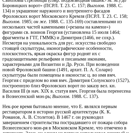
Свибловы стрелницы (совр. Водовзводная башня.-
М. М.
) до
Боровицких ворот» (ПСРЛ. Т. 23. С. 157;
Выголов.
1988. С.
134) и украшение наружного и внутреннего фасадов
Фроловских ворот Московского Кремля (ПСРЛ. Т. 23. С. 158;
Выголов.
1985;
он же.
1988. С. 135-169) составленными из
нескольких частей каменными («резаны на камени»)
фигурами св. воинов Георгия (установлена 15 июля 1464;
фрагменты в ГТГ, ГММК) и Димитрия (1466, не сохр.).
Несмотря на уникальность для рус. искусства свободно
стоящей скульптуры, иконографические особенности,
плоскостность, яркая окраска фигур роднят их с
градозащитными рельефами и писаными иконами,
характерными для Византии и Др. Руси. При возведении
новой Фроловской башни (1491, архит. П. А. Солари)
скульптуры были помещены в иконостас ц. во имя вмч.
Георгия с приделом во имя вмч. Димитрия Солунского (1527),
построенную близ Фроловских ворот по заказу вел. кн.
Василия III (в нач. XIX в. статуя вмч. Георгия была перенесена
в Вознесенский мон-рь;
Выголов.
1988. С. 137).
Нек-рое время бытовало мнение, что Е. являлся первым
реставратором в истории русской архитектуры (К. К.
Романов, А. В. Столетов). В 1467 г. он руководил
завершением строительства пострадавшего от пожара собора
Вознесенского мон-ря в Московском Кремле, что отмечено в