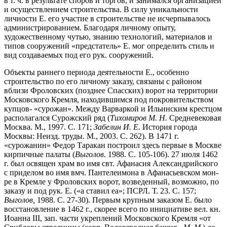
в т. ч. в результате споров и торгов, и занимался организацией
и осуществлением строительства. В силу уникальности
личности Е. его участие в строительстве не исчерпывалось
администрированием. Благодаря личному опыту,
художественному чутью, знанию технологий, материалов и
типов сооружений «предстатель» Е. мог определить стиль и
вид создаваемых под его рук. сооружений.
Объекты раннего периода деятельности Е., особенно
строительство по его личному заказу, связаны с районом
вблизи Фроловских (позднее Спасских) ворот на территории
Московского Кремля, находившимся под покровительством
купцов- «сурожан». Между Варваркой и Ильинским крестцом
располагался Сурожский ряд (
Тихомиров М. Н.
Средневековая
Москва. М., 1997. С. 171;
Забелин И. Е.
История города
Москвы: Неизд. труды. М., 2003. С. 262). В 1471 г.
«сурожанин» Федор Таракан построил здесь первые в Москве
кирпичные палаты (
Выголов.
1988. С. 105-106). 27 июля 1462
г. был освящен храм во имя свт. Афанасия Александрийского
с приделом во имя вмч. Пантелеимона в Афанасьевском мон-
ре в Кремле у Фроловских ворот, возведенный, возможно, по
заказу и под рук. Е. («а ставил еа»; ПСРЛ. Т. 23. С. 157;
Выголов,
1988. С. 27-30). Первым крупным заказом Е. было
восстановление в 1462 г., скорее всего по инициативе вел. кн.
Иoанна III, зап. части укреплений Московского Кремля «от