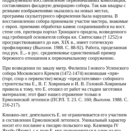
подразумевало восстановление первоначальных композиций,
составлявших фасадную декорацию собора. Так как квадры с
резными изображениями оказались на новых местах,
программа скульптурного оформления была нарушена. В
восстановлении собора принимали участие мастера, знакомые
с европ. приемами обработки камня: сохранившийся на вост.
стене сев. притвора портал Троицкого придела, возведенного
над гробницей основателя собора кн. Святослава († 1252) и
просуществовавшего до нач. XIX в., имеет готическую
профилировку (
Выголов.
1988. С. 88-92). Работа, проделанная
под рук. Е.,- в рус. средневековье единственный пример
бережного отношения к первоначальному сооружению.
При возведении по заказу митр. Филиппа I нового Успенского
собора Московского Кремля (1472-1474) возникшая «пря»
(торг, спор о первенстве) между «предстателями» соборного
строительства Е., В. Г. Ховриным и И. В. Головой-Ховриным
привела к тому, что Е. отошел от работ на стадии заготовки
материалов; этот факт нашел отражение только в
Ермолинской летописи (ПСРЛ. Т. 23. С. 160;
Выголов.
1988. С.
216-217).
Книжно-лит. деятельность Е. не ограничивается его участием
в составлении Ермолинской летописи. Уникальный характер
носит его послание к писарю польского кор. Казимира IV
Якубу (Якову), c к-рым Е. мог познакомиться в один из его