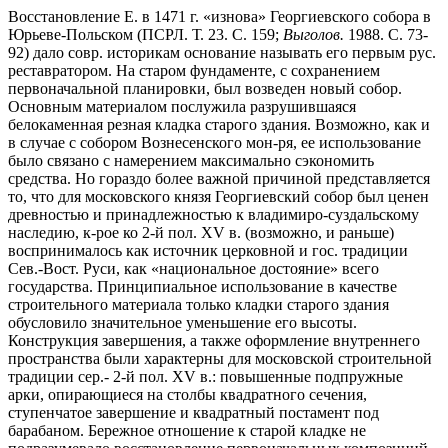
Восстановление Е. в 1471 г. «изнова» Георгиевского собора в
Юрьеве-Польском (ПСРЛ. Т. 23. С. 159;
Выголов.
1988. С. 73-
92) дало совр. историкам основание называть его первым рус.
реставратором. На старом фундаменте, с сохранением
первоначальной планировки, был возведен новый собор.
Основным материалом послужила разрушившаяся
белокаменная резная кладка старого здания. Возможно, как и
в случае с собором Вознесенского мон-ря, ее использование
было связано с намерением максимально сэкономить
средства. Но гораздо более важной причиной представляется
то, что для московского князя Георгиевский собор был ценен
древностью и принадлежностью к владимиро-суздальскому
наследию, к-рое ко 2-й пол. XV в. (возможно, и раньше)
воспринималось как источник церковной и гос. традиции
Сев.-Вост. Руси, как «национальное достояние» всего
государства. Принципиальное использование в качестве
строительного материала только кладки старого здания
обусловило значительное уменьшение его высоты.
Конструкция завершения, а также оформление внутреннего
пространства были характерны для московской строительной
традиции сер.- 2-й пол. XV в.: повышенные подпружные
арки, опирающиеся на столбы квадратного сечения,
ступенчатое завершение и квадратный постамент под
барабаном. Бережное отношение к старой кладке не