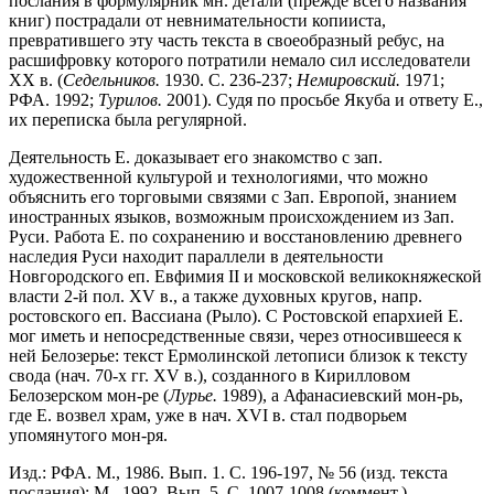
послания в формулярник мн. детали (прежде всего названия
книг) пострадали от невнимательности копииста,
превратившего эту часть текста в своеобразный ребус, на
расшифровку которого потратили немало сил исследователи
XX в. (
Седельников.
1930. С. 236-237;
Немировский.
1971;
РФА. 1992;
Турилов.
2001). Судя по просьбе Якуба и ответу Е.,
их переписка была регулярной.
Деятельность Е. доказывает его знакомство с зап.
художественной культурой и технологиями, что можно
объяснить его торговыми связями с Зап. Европой, знанием
иностранных языков, возможным происхождением из Зап.
Руси. Работа Е. по сохранению и восстановлению древнего
наследия Руси находит параллели в деятельности
Новгородского еп. Евфимия II и московской великокняжеской
власти 2-й пол. XV в., а также духовных кругов, напр.
ростовского еп. Вассиана (Рыло). С Ростовской епархией Е.
мог иметь и непосредственные связи, через относившееся к
ней Белозерье: текст Ермолинской летописи близок к тексту
свода (нач. 70-х гг. XV в.), созданного в Кирилловом
Белозерском мон-ре (
Лурье.
1989), а Афанасиевский мон-рь,
где Е. возвел храм, уже в нач. XVI в. стал подворьем
упомянутого мон-ря.
Изд.: РФА. М., 1986. Вып. 1. С. 196-197, № 56 (изд. текста
послания); М., 1992. Вып. 5. С. 1007-1008 (коммент.).