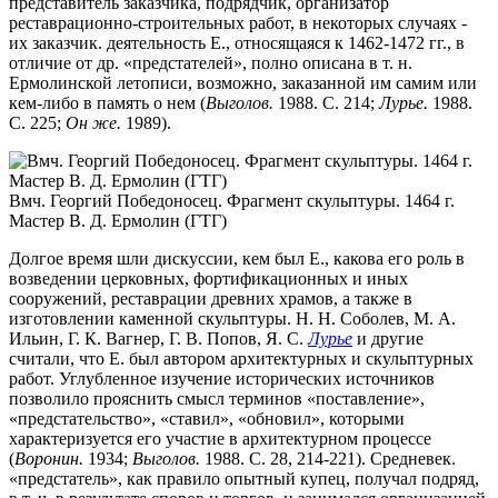
представитель заказчика, подрядчик, организатор
реставрационно-строительных работ, в некоторых случаях -
их заказчик. деятельность Е., относящаяся к 1462-1472 гг., в
отличие от др. «предстателей», полно описана в т. н.
Ермолинской летописи, возможно, заказанной им самим или
кем-либо в память о нем (
Выголов.
1988. С. 214;
Лурье.
1988.
С. 225;
Он же.
1989).
Вмч. Георгий Победоносец. Фрагмент скульптуры. 1464 г.
Мастер В. Д. Ермолин (ГТГ)
Долгое время шли дискуссии, кем был Е., какова его роль в
возведении церковных, фортификационных и иных
сооружений, реставрации древних храмов, а также в
изготовлении каменной скульптуры. Н. Н. Соболев, М. А.
Ильин, Г. К. Вагнер, Г. В. Попов, Я. С.
Лурье
и другие
считали, что Е. был автором архитектурных и скульптурных
работ. Углубленное изучение исторических источников
позволило прояснить смысл терминов «поставление»,
«предстательство», «ставил», «обновил», которыми
характеризуется его участие в архитектурном процессе
(
Воронин.
1934;
Выголов.
1988. С. 28, 214-221). Средневек.
«предстатель», как правило опытный купец, получал подряд,