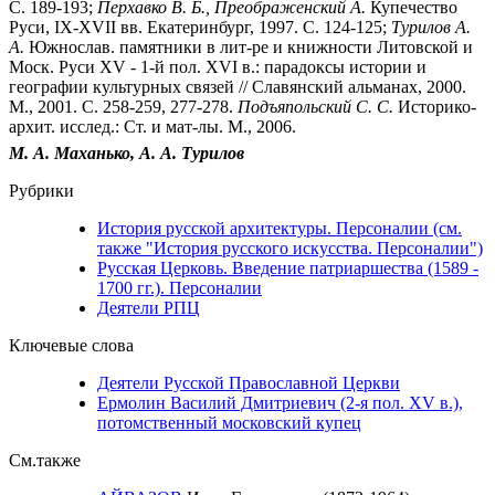
С. 189-193;
Перхавко В. Б., Преображенский А.
Купечество
Руси, IX-XVII вв. Екатеринбург, 1997. С. 124-125;
Турилов А.
А.
Южнослав. памятники в лит-ре и книжности Литовской и
Моск. Руси XV - 1-й пол. XVI в.: парадоксы истории и
географии культурных связей // Славянский альманах, 2000.
М., 2001. С. 258-259, 277-278.
Подъяпольский С. С.
Историко-
архит. исслед.: Ст. и мат-лы. М., 2006.
М. А. Маханько, А. А. Турилов
Рубрики
История русской архитектуры. Персоналии (см.
также "История русского искусства. Персоналии")
Русская Церковь. Введение патриаршества (1589 -
1700 гг.). Персоналии
Деятели РПЦ
Ключевые слова
Деятели Русской Православной Церкви
Ермолин Василий Дмитриевич (2-я пол. XV в.),
потомственный московский купец
См.также