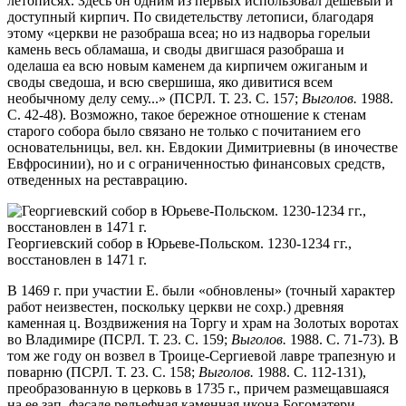
летописях. Здесь он одним из первых использовал дешевый и
доступный кирпич. По свидетельству летописи, благодаря
этому «церкви не разобраша всеа; но из надворьа горелыи
камень весь обламаша, и своды двигшася разобраша и
оделаша еа всю новым каменем да кирпичем ожиганым и
своды сведоша, и всю свершиша, яко дивитися всем
необычному делу сему...» (ПСРЛ. Т. 23. С. 157;
Выголов.
1988.
С. 42-48). Возможно, такое бережное отношение к стенам
старого собора было связано не только с почитанием его
основательницы, вел. кн. Евдокии Димитриевны (в иночестве
Евфросинии), но и с ограниченностью финансовых средств,
отведенных на реставрацию.
Георгиевский собор в Юрьеве-Польском. 1230-1234 гг.,
восстановлен в 1471 г.
В 1469 г. при участии Е. были «обновлены» (точный характер
работ неизвестен, поскольку церкви не сохр.) древняя
каменная ц. Воздвижения на Торгу и храм на Золотых воротах
во Владимире (ПСРЛ. Т. 23. С. 159;
Выголов.
1988. С. 71-73). В
том же году он возвел в Троице-Сергиевой лавре трапезную и
поварню (ПСРЛ. Т. 23. С. 158;
Выголов.
1988. С. 112-131),
преобразованную в церковь в 1735 г., причем размещавшаяся
на ее зап. фасаде рельефная каменная икона Богоматери