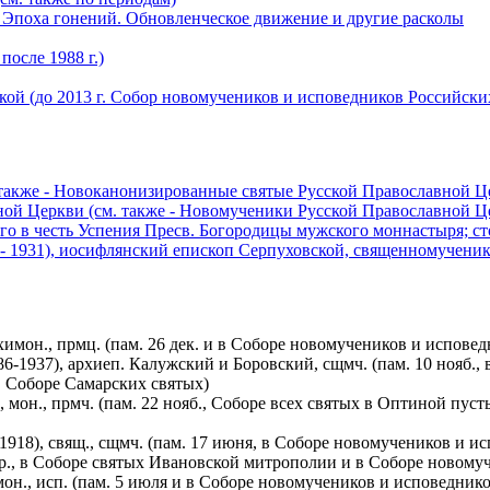
 Эпоха гонений. Обновленческое движение и другие расколы
осле 1988 г.)
й (до 2013 г. Собор новомучеников и исповедников Российских
также - Новоканонизированные святые Русской Православной Ц
ой Церкви (см. также - Новомученики Русской Православной Ц
о в честь Успения Пресв. Богородицы мужского моннастыря; с
1931), иосифлянский епископ Серпуховской, священномученик 
химон., прмц. (пам. 26 дек. и в Соборе новомучеников и испове
6-1937), архиеп. Калужский и Боровский, сщмч. (пам. 10 нояб.
 Соборе Самарских святых)
мон., прмч. (пам. 22 нояб., Соборе всех святых в Оптиной пу
1918), свящ., сщмч. (пам. 17 июня, в Соборе новомучеников и 
апр., в Соборе святых Ивановской митрополии и в Соборе новом
он., исп. (пам. 5 июля и в Соборе новомучеников и исповедник