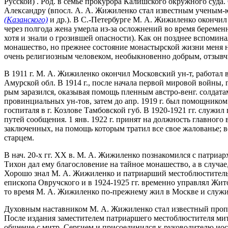
Русской) . Род. в семье прокурора Калишского окружного суда.
Александру (впосл. А. А. Жижиленко стал известным ученым-
(Казанского)
и др.). В С.-Петербурге М. А. Жижиленко окончил 8
через полгода жена умерла из-за осложнений во время беремен
хотя и знали о грозившей опасности). Как он позднее вспомина
монашество, но прежнее состояние монастырской жизни меня не 
очень религиозным человеком, необыкновенно добрым, отзыв
В 1911 г. М. А. Жижиленко окончил Московский ун-т, работал 
Амурской обл. В 1914 г., после начала первой мировой войны, 
рым заразился, оказывая помощь пленным австро-венг. солдата
провинциальных ун-тов, затем до апр. 1919 г. был помощником
госпиталя в г. Козлове Тамбовской губ. В 1920-1921 гг. служи
путей сообщения. 1 янв. 1922 г. принят на должность главного
заключенных, на помощь которым тратил все свое жалованье; в
старцем.
В нач. 20-х гг. XX в. М. А. Жижиленко познакомился с патриа
Тихон дал ему благословение на тайное монашество, а в случа
Хорошо знал М. А. Жижиленко и патриарший местоблюститель
епископа Овручского и в 1924-1925 гг. временно управлял Жит
то время М. А. Жижиленко по-прежнему жил в Москве и служил
Духовным наставником М. А. Жижиленко стал известный пропо
После издания заместителем патриаршего местоблюстителя ми
общение с митр. Сергием и присоединился к руководителю ио