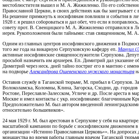
местоблюстителя вышел и М. А. Жижиленко. По его собственны
Православной Церкви, в своих действиях как бы заигрывает с вл
На решение примкнуть к иосифлянам повлияли и события в личн
1928 г. я решил собороваться и дал обет, что если я поправлюс
совету прот. В. Свенцицкого М. А. Жижиленко отправился в Лен
иерея. Рукоположения были тайными: став священником, М. А
Одним из главных центров иосифлянского движения в Подмосков
того же года на викарную Серпуховскую кафедру еп.
Мануил (
активные иосифлянские священнослужители Серпухова. Депута
просьбой назначить им архиерея. Еп. Димитрий дал указание об
Димитрий через неск. дней тайно постриг его в мантию с имен
на подворье
Александрова Ошевенского мужского монастыря
н
Оставив службу в Таганской тюрьме, М. прибыл в Серпухов. 
Волоколамска, Коломны, Клина, Загорска, Сходни, др. городов
Ростове, Переславле-Залесском, Угличе и др. После ареста в мар
Москве и имел контакты с укр. иосифлянами: благочинным К
Предположительно М. был автором введенной ленинградским
относительно большевиков».
24 мая 1929 г. М. был арестован в Серпухове у себя на квар
масштабной кампании по борьбе с иосифлянским движением в 
организации «Истинно Православная Церковь»». На допросах да
монашества во время работы главным врачом Таганской тюрьмы.