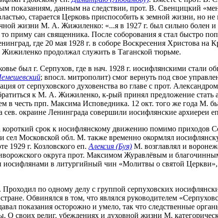
м показаниям, данным на следствии, прот. В. Свенцицкий «меня
астью, старается Церковь приспособить к земной жизни, но не не
ой жизни М. А. Жижиленко: «...я в 1927 г. был сильно болен и 
ь, то приму сан священника. После соборования я стал быстро по
инград, где 20 мая 1928 г. в соборе Воскресения Христова на К
. Жижиленко продолжал служить в Таганской тюрьме.
ье был г. Серпухов, где в нач. 1928 г. иосифлянскими стали о
Лемешевский
; впосл. митрополит) смог вернуть под свое управле
ция от серпуховского духовенства во главе с прот. Александр
ратиться к М. А. Жижиленко, к-рый принял предложение стать арх
ем в честь прп. Максима Исповедника. 12 окт. того же года М.
а сев. окраине Ленинграда совершили иосифлянские архиереи е
За короткий срок к иосифлянскому движению помимо приходов С
 и сел Московской обл. М. также временно окормлял иосифлянск
те 1929 г. Козловского еп.
Алексия (Буя)
М. возглавлял и воронеж
риворожского округа прот. Максимом Журавлёвым и благочинным
и иосифлянами в литургийный чин «Молитвы о святой Церкви»
тире. Проходил по одному делу с группой серпуховских иосифля
стране. Обвинялся в том, что являлся руководителем «Серпухо
вал показания осторожно и умело, так что следственные органы 
 О своих религ. убеждениях и духовной жизни М. категорически