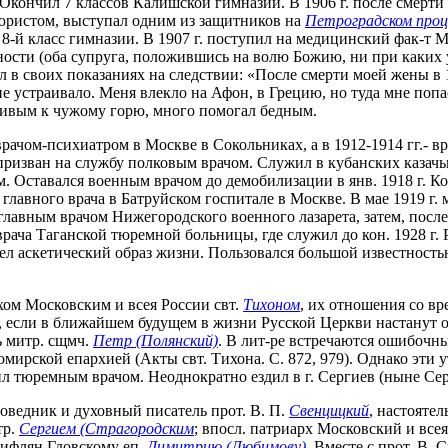
 Окончил 7 классов Калишской гимназии. В 1906 г. после смерти
юристом, выступал одним из защитников на
Петроградском проце
-й класс гимназии. В 1907 г. поступил на медицинский фак-т Мос
ности (оба супруга, положившись на волю Божию, ни при каких 
л в своих показаниях на следствии: «После смерти моей жены в 1
устраивало. Меня влекло на Афон, в Грецию, но туда мне попаст
чивым к чужому горю, много помогал бедным.
врачом-психиатром в Москве в Сокольниках, а в 1912-1914 гг.- в
призван на службу полковым врачом. Служил в кубанских казачьи
м. Оставался военным врачом до демобилизации в янв. 1918 г. К
 главного врача в Батруйском госпитале в Москве. В мае 1919 
л главным врачом Нижегородского военного лазарета, затем, пос
 врача Таганской тюремной больницы, где служил до кон. 1928 г. 
ел аскетический образ жизни. Пользовался большой известность
рхом Московским и всея России свт.
Тихоном
, их отношения со вр
е, если в ближайшем будущем в жизни Русской Церкви настанут о
 митр. сщмч.
Петр (Полянский)
. В лит-ре встречаются ошибочные
омирской епархией (Акты свт. Тихона. С. 872, 979). Однако эт
 тюремным врачом. Неоднократно ездил в г. Сергиев (ныне Серг
ведник и духовный писатель прот. В. П.
Свенцицкий
, настояте
тр.
Сергием (Страгородским
; впосл. патриарх Московский и все
сифлян Гдовскому еп.
Димитрию (Любимову)
. Вместе с прот. В