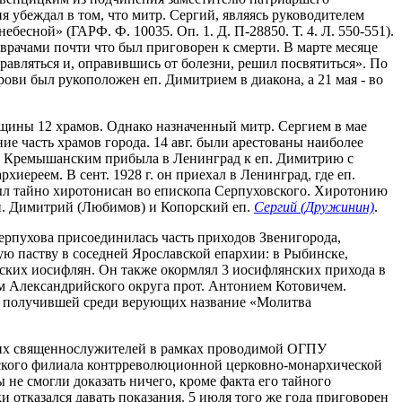
 убеждал в том, что митр. Сергий, являясь руководителем
бесной» (ГАРФ. Ф. 10035. Оп. 1. Д. П-28850. Т. 4. Л. 550-551).
врачами почти что был приговорен к смерти. В марте месяце
правляться и, оправившись от болезни, решил посвятиться». По
рови был рукоположен еп. Димитрием в диакона, а 21 мая - во
бщины 12 храмов. Однако назначенный митр. Сергием в мае
ние часть храмов города. 14 авг. были арестованы наиболее
ом Кремышанским прибыла в Ленинград к еп. Димитрию с
иереем. В сент. 1928 г. он приехал в Ленинград, где еп.
 был тайно хиротонисан во епископа Серпуховского. Хиротонию
п. Димитрий (Любимов) и Копорский еп.
Сергий (Дружинин)
.
ерпухова присоединилась часть приходов Звенигорода,
ую паству в соседней Ярославской епархии: в Рыбинске,
ских иосифлян. Он также окормлял 3 иосифлянских прихода в
 Александрийского округа прот. Антонием Котовичем.
, получившей среди верующих название «Молитва
нских священнослужителей в рамках проводимой ОГПУ
вского филиала контрреволюционной церковно-монархической
не смогли доказать ничего, кроме факта его тайного
 отказался давать показания. 5 июля того же года приговорен