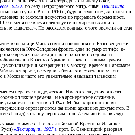
 родителей переехал в С.-Петербург к старшему брату
ссе 1922 г.
по делу Петроградского митр. сщмч.
Вениамина
ковского ун-та. В нач. 1910 г., будучи студентом, женился, но
условиях не захотели искусственно прерывать беременность,
910 г. меня все время влекло уйти от мирской жизни в
ь не удавалось». По рассказам родных, с того времени он стал
рачом в больнице Мин-ва путей сообщения в г. Благовещенске
х частях на Юго-Западном фронте, едва не умер от тифа, к-
ороткое время читал лекции по психиатрии в одном из
г. мобилизован в Красную Армию, назначен главным врачом
ле демобилизации и возвращения в Москву,- врачом в Наркомате
Работая в тюрьме, всемерно заботился о смягчении участи
ю в Москве; часто его уважительно называли таганским
еменем переросли в дружеские. Имеются сведения, что свт.
собенно тяжкие времена,- и на архиерейское служение.
 указания на то, что в в 1924 г. М. был хиротонисан во
и утверждения опровергаются данными архивных документов. В
иев Посад) к старцу иеросхим. прп. Алексию (Соловьёву).
ль храма во имя свт. Николая «Большой Крест» на Ильинке.
я Руси)
«Декларации» 1927 г.
прот. В. Свенцицкий разорвал
. Свенцицким из подчинения заместителю патриаршего