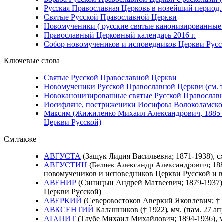
Русская Православная Церковь в новейший период.
Святые Русской Православной Церкви
Новомученики ( русские святые канонизированные п
Православный Церковный календарь 2016 г.
Собор новомучеников и исповедников Церкви Русско
Ключевые слова
Святые Русской Православной Церкви
Новомученики Русской Православной Церкви (см. 
Новоканонизированные святые Русской Православн
Иосифляне, постриженики Иосифова Волоколамског
Максим (Жижиленко Михаил Александрович, 1885 - 
Церкви Русской)
См.также
АВГУСТА
(Защук Лидия Васильевна; 1871-1938), с
АВГУСТИН
(Беляев Александр Александрович; 188
новомучеников и исповедников Церкви Русской и в
АВЕНИР
(Синицын Андрей Матвеевич; 1879-1937), 
Церкви Русской)
АВЕРКИЙ
(Северовостоков Аверкий Яковлевич; † 
АВКСЕНТИЙ
Калашников († 1922), мч. (пам. 27 
АГАПИТ
(Таубе Михаил Михайлович; 1894-1936), м