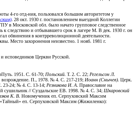
 роты 4-го отд-ния, пользовался большим авторитетом у
ским)
. 28 окт. 1930 г. постановлением выездной Коллегии
ОГПУ в Московской обл. было начато групповое следственное
 следствию и отбывавшего срок в лагере М. В дек. 1930 г. он
ергал обвинения в контрреволюционной деятельности.
ы. Место захоронения неизвестно. 1 нояб. 1981 г.
 и исповедников Церкви Русской.
уть. 1951. С. 61-70;
Польский.
Т. 2. С. 22;
Регельсон Л.
 возрождение. П., 1978. № 4. С. 217-219;
Иоанн (Снычев).
Церк.
 23-24; № 4. С. 13-14;
Резникова И. А.
Православие на
ий сушильник // Суздальские ЕВ. 1998. № 4. С. 34;
Шкаровский
азков К. В.
Новомученик еп. Серпуховский Максим
9; «Тайный» еп. Серпуховской Максим (Жижиленко):