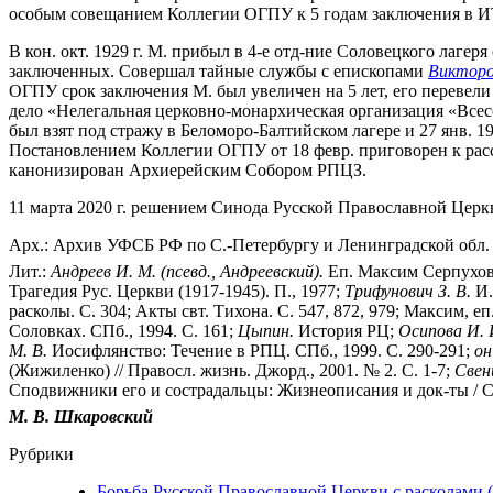
особым совещанием Коллегии ОГПУ к 5 годам заключения в И
В кон. окт. 1929 г. М. прибыл в 4-е отд-ние Соловецкого лагер
заключенных. Совершал тайные службы с епископами
Викторо
ОГПУ срок заключения М. был увеличен на 5 лет, его перевели
дело «Нелегальная церковно-монархическая организация «Всес
был взят под стражу в Беломоро-Балтийском лагере и 27 янв. 
Постановлением Коллегии ОГПУ от 18 февр. приговорен к расст
канонизирован Архиерейским Собором РПЦЗ.
11 марта 2020 г. решением Синода Русской Православной Цер
Арх.: Архив УФСБ РФ по С.-Петербургу и Ленинградской обл. Д
Лит.:
Андреев И. М. (псевд., Андреевский).
Еп. Максим Серпуховс
Трагедия Рус. Церкви (1917-1945). П., 1977;
Трифунович З. В.
И.
расколы. С. 304; Акты свт. Тихона. С. 547, 872, 979; Максим, е
Соловках. СПб., 1994. С. 161;
Цыпин.
История РЦ;
Осипова И. 
М. В.
Иосифлянство: Течение в РПЦ. СПб., 1999. С. 290-291;
он
(Жижиленко) // Правосл. жизнь. Джорд., 2001. № 2. С. 1-7;
Свен
Сподвижники его и сострадальцы: Жизнеописания и док-ты / Сос
М. В. Шкаровский
Рубрики
Борьба Русской Православной Церкви с расколами (