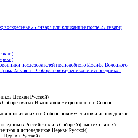
; воскресенье 25 января или ближайшее после 25 января)
еркви)
еркви)
торонники последователей преподобного Иосифа Волоцкого
(пам. 22 мая и в Соборе новомучеников и исповедников
дников Церкви Русской)
, в Соборе святых Ивановской митрополии и в Соборе
стыни просиявших и в Соборе новомучеников и исповедников
исповедников Российских и в Соборе Уфимских святых)
учеников и исповедников Церкви Русской)
ов Церкви Русской)