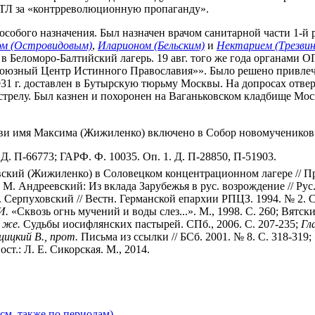
ТЛ за «контрреволюционную пропаганду».
я особого назначения. Был назначен врачом санитарной части 1-й
м (Островидовым)
,
Иларионом (Бельским)
и
Нектарием (Трезвин
 в Беломоро-Балтийский лагерь. 19 авг. того же года органами 
оюзный Центр Истинного Православия»». Было решено привлечь к
1931 г. доставлен в Бутырскую тюрьму Москвы. На допросах отв
релу. Был казнен и похоронен на Ваганьковском кладбище Москв
кви имя Максима (Жижиленко) включено в Собор новомучеников
. П-66773; ГАРФ. Ф. 10035. Оп. 1. Д. П-28850, П-51903.
кий (Жижиленко) в Соловецком концентрационном лагере // ПрП
 М. Андреевский: Из вклада Зарубежья в рус. возрождение // Рус.
п. Серпуховский // Вестн. Германской епархии РПЦЗ. 1994. № 2. С.
И.
«Сквозь огнь мучений и воды слез...». М., 1998. С. 260; Вятск
 же.
Судьбы иосифлянских пастырей. СПб., 2006. С. 207-235;
Гл
цицкий В., прот.
Письма из ссылки // БСб. 2001. № 8. С. 318-31
т.: Л. Е. Сикорская. М., 2014.
см. также по периодам)