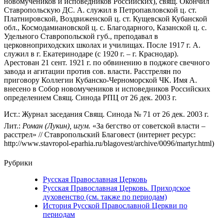
новомучеников и исповедников Российских), свящ. Окончил
Ставропольскую ДС. А. служил в Петропавловской ц. ст.
Платнировской, Воздвиженской ц. ст. Кущевской Кубанской
обл., Космодамиановской ц. с. Благодарного, Казанской ц. с.
Удельного Ставропольской губ., преподавал в
церковноприходских школах и училищах. После 1917 г. А.
служил в г. Екатеринодаре (с 1920 г. – г. Краснодар).
Арестован 21 сент. 1921 г. по обвинению в поджоге свечного
завода и агитации против сов. власти. Расстрелян по
приговору Коллегии Кубанско-Черноморской ЧК. Имя А.
внесено в Собор новомучеников и исповедников Российских
определением Свящ. Синода РПЦ от 26 дек. 2003 г.
Ист.: Журнал заседания Свящ. Синода № 71 от 26 дек. 2003 г.
Лит.:
Роман (Лукин), игум.
«За бегство от советской власти –
расстрел» // Ставропольский Благовест (интернет ресурс:
http://www.stavropol-eparhia.ru/blagovest/archive/0096/martyr.html)
Рубрики
Русская Православная Церковь
Русская Православная Церковь. Приходское
духовенство (см. также по периодам)
История Русской Православной Церкви по
периодам