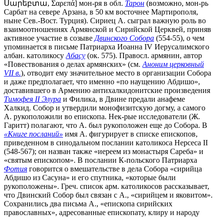
Սարեբտա, Σαρεπά] мон-ря в обл.
Тарон
(возможно, мон-рь
Сарбат на севере Арзана, в 50 км восточнее Мартирополя,
ныне Сев.-Вост. Турция). Сириец А. сыграл важную роль во
взаимоотношениях Армянской и Сирийской Церквей, приняв
активное участие в созыве
Двинского Собора
(554-55), о чем
упоминается в письме Патриарха Иоанна IV Иерусалимского
албан. католикосу
Абасу
(ок. 575). Правосл. армянин, автор
«Повествования о делах армянских» (см.
Аноним церковный
VII в.
), отводит ему значительное место в организации Собора
и даже предполагает, что именно «по наущению Абдишо»,
доставившего в Армению антихалкидонитские произведения
Тимофея II Элура
и Филика, в Двине предали анафеме
Халкид. Собор и утвердили монофизитскую догму, а самого
А. рукоположили во епископа. Нек-рые исследователи (Ж.
Гаритт) полагают, что А. был рукоположен еще до Собора. В
«Книге посланий»
имя А. фигурирует в списке епископов,
приведенном в синодальном послании католикоса Нерсеса II
(548-567); он назван также «иереем из монастыря Сареба» и
«святым епископом». В послании К-польского Патриарха
Фотия
говорится о вмешательстве в дела Собора «сирийца
Абдишо из Сасуна» и его спутника, «которые были
рукоположены». Греч. список арм. католикосов рассказывает,
что Двинский Собор был связан с А., «сирийцем и яковитом».
Сохранились два письма А., «епископа сирийских
православных», адресованные епископату, клиру и народу