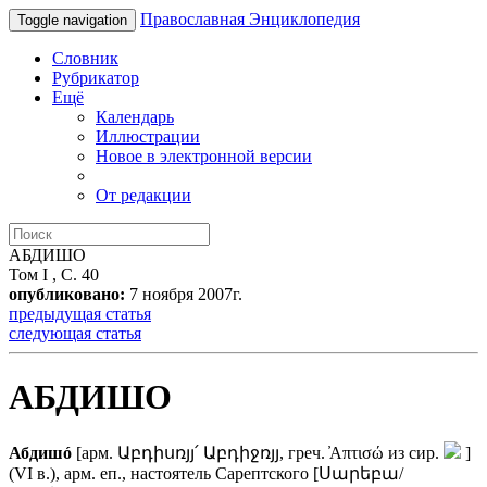
Православная Энциклопедия
Toggle navigation
Словник
Рубрикатор
Ещё
Календарь
Иллюстрации
Новое в электронной версии
От редакции
АБДИШО
Том I , С. 40
опубликовано:
7 ноября 2007г.
предыдущая статья
следующая статья
АБДИШО
Абдишó
[арм. Աբդիսռյյ՛ Աբդիջռյյ, греч. ̓Απτισώ из сир.
]
(VI в.), арм. еп., настоятель Сарептского [Սարեբա/