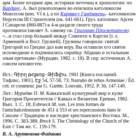
арм. Более поздние арм. историки неточны в хронологии: по
Вардану
, А. был рукоположен во епископа католикосом
Мовсесом (кон. VI в.), а по
Киракосу Гандзакеци
,- католикосом
Нерсесом III Строителем (ок. 641-661). Груз. католикос Арсен
I Сапарели (860-887) в 4-м разделе своего труда
противопоставляет А. самому св.
Григорию Просветителю
:
«...и стал спор большой между Сомхити и Картли [т. е.
Арменией и Вост. Грузией]. Грузины говорили: святой
Григорий из Греции дал нам веру. Вы оставили его святое
исповедание и подчинились сирийцу Абдишо и остальным
злым еретикам» (Мурадян. 1982. с. 18). В сир. источниках А.
совсем неизвестен.
Ист.: Գիրղ թղթռց· ԹիՖլիս, 1901 [Книга посланий.
Тифлис, 1901]. Էջ 54, 57-58, 73; Narratio de rebus Armeniae / Éd.
crit. et comment. par G. Garitte. Louvain, 1952. P. 36, 147-149.
Лит.:
Мурадян П. М
. Кавказский культурный мир и культ
Григория Просветителя // Кавказ и Византия. Ереван, 1982.
Вып. 3. С. 18;
Esbroeck M. van
. Les trois formes de
l'antichalcedonisme de 451 à 553 et ses repercussions dans le
Caucase // Традиции и наследие христианского Востока. М.,
1996. С. 383-388;
Brock S
. The Christology of the Church of the
East // Там же. С. 159-179.
В. А. Арутюнова-Фиданян