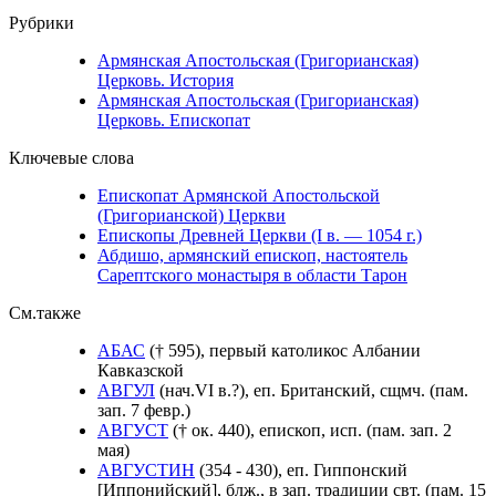
Рубрики
Армянская Апостольская (Григорианская)
Церковь. История
Армянская Апостольская (Григорианская)
Церковь. Епископат
Ключевые слова
Епископат Армянской Апостольской
(Григорианской) Церкви
Епископы Древней Церкви (I в. — 1054 г.)
Абдишо, армянский епископ, настоятель
Сарептского монастыря в области Тарон
См.также
АБАС
(† 595), первый католикос Албании
Кавказской
АВГУЛ
(нач.VI в.?), еп. Британский, сщмч. (пам.
зап. 7 февр.)
АВГУСТ
(† ок. 440), епископ, исп. (пам. зап. 2
мая)
АВГУСТИН
(354 - 430), еп. Гиппонский
[Иппонийский], блж., в зап. традиции свт. (пам. 15