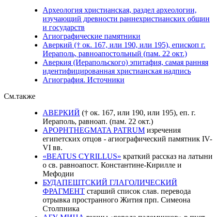
Археология христианская, раздел археологии,
изучающий древности раннехристианских общин
и государств
Агиографические памятники
Аверкий († ок. 167, или 190, или 195), епископ г.
Иераполь, равноапостольный (пам. 22 окт.)
Аверкия (Иерапольского) эпитафия, самая ранняя
идентифицированная христианская надпись
Агиография. Источники
См.также
АВЕРКИЙ
(† ок. 167, или 190, или 195), еп. г.
Иераполь, равноап. (пам. 22 окт.)
APOPHTHEGMATA PATRUM
изречения
египетских отцов - агиографический памятник IV-
VI вв.
«BEATUS CYRILLUS»
краткий рассказ на латыни
о св. равноапост. Константине-Кирилле и
Мефодии
БУДАПЕШТСКИЙ ГЛАГОЛИЧЕСКИЙ
ФРАГМЕНТ
старший список слав. перевода
отрывка пространного Жития прп. Симеона
Столпника