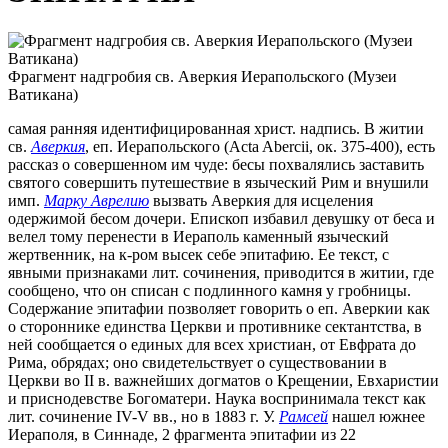
Фрагмент надгробия св. Аверкия Иерапольского (Музеи
Ватикана)
самая ранняя идентифицированная христ. надпись. В житии
св.
Аверкия
, еп. Иерапольского (Acta Abercii, ок. 375-400), есть
рассказ о совершенном им чуде: бесы похвалялись заставить
святого совершить путешествие в языческий Рим и внушили
имп.
Марку Аврелию
вызвать Аверкия для исцеления
одержимой бесом дочери. Епископ избавил девушку от беса и
велел тому перенести в Иераполь каменный языческий
жертвенник, на к-ром высек себе эпитафию. Ее текст, с
явными признаками лит. сочинения, приводится в житии, где
сообщено, что он списан с подлинного камня у гробницы.
Содержание эпитафии позволяет говорить о еп. Аверкии как
о стороннике единства Церкви и противнике сектантства, в
ней сообщается о единых для всех христиан, от Евфрата до
Рима, обрядах; оно свидетельствует о существовании в
Церкви во II в. важнейших догматов о Крещении, Евхаристии
и приснодевстве Богоматери. Наука воспринимала текст как
лит. сочинение IV-V вв., но в 1883 г. У.
Рамсей
нашел южнее
Иераполя, в Синнаде, 2 фрагмента эпитафии из 22