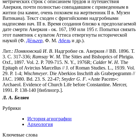
метрических строк с описанием трудов и путешествия
Аверкия, почти полностью совпадавшим с приведенным в
житии (на камне, очень похожем на жертвенник II в. Музеи
Ватикана). Текст сходен с фригийскими надгробными
надписями нач. III в. Время создания близко к предполагаемой
дате смерти Аверкия - ок. 167, 190 или 195 г. Попытки связать
этот памятник с культом Аттиса отвергнуты исторической
наукой (Ф.
Дёльгер
, Ф. М.
Абель
и др.).
Лит.:
Помяловский
И
.
В
. Надгробие св. Аверкия // ВВ. 1896. Т.
3. С. 317-336;
Ramsay
W
.
M
. The Sities and Bishoprics of Phrigia.
Oxf., 1897. Vol. 2. P. 709-715. N. Y., 1976R;
Calder
W
.
H
. The
Epitaph of Avircius Marcellus // J. of Roman Studies. L., 1939. Vol.
29. P. 1-4;
Wischmeyer
. Die Aberkios Inschrift als Grabepegramm //
JAC. 1980. Bd. 23. S. 22-47;
Snyder
G
.
F
. «Ante Pacem»:
Archaeol. Evidence of Church Life before Constantine. Mercer,
1991. Р. 138-140 [библиогр.].
Л. А. Беляев
Рубрики
История агиографии
Археология
Ключевые слова