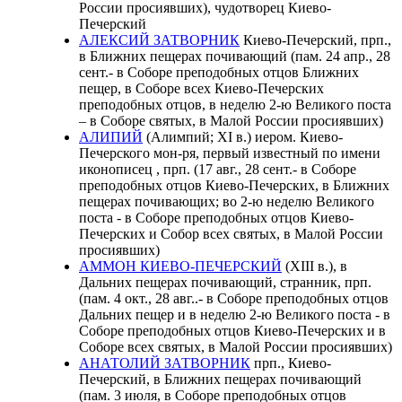
России просиявших), чудотворец Киево-
Печерский
АЛЕКСИЙ ЗАТВОРНИК
Киево-Печерский, прп.,
в Ближних пещерах почивающий (пам. 24 апр., 28
сент.- в Соборе преподобных отцов Ближних
пещер, в Соборе всех Киево-Печерских
преподобных отцов, в неделю 2-ю Великого поста
– в Соборе святых, в Малой России просиявших)
АЛИПИЙ
(Алимпий; XI в.) иером. Киево-
Печерского мон-ря, первый известный по имени
иконописец , прп. (17 авг., 28 сент.- в Соборе
преподобных отцов Киево-Печерских, в Ближних
пещерах почивающих; во 2-ю неделю Великого
поста - в Соборе преподобных отцов Киево-
Печерских и Cобор всех святых, в Малой России
просиявших)
АММОН КИЕВО-ПЕЧЕРСКИЙ
(XIII в.), в
Дальних пещерах почивающий, странник, прп.
(пам. 4 окт., 28 авг..- в Соборе преподобных отцов
Дальних пещер и в неделю 2-ю Великого поста - в
Соборе преподобных отцов Киево-Печерских и в
Соборе всех святых, в Малой России просиявших)
АНАТОЛИЙ ЗАТВОРНИК
прп., Киево-
Печерский, в Ближних пещерах почивающий
(пам. 3 июля, в Соборе преподобных отцов