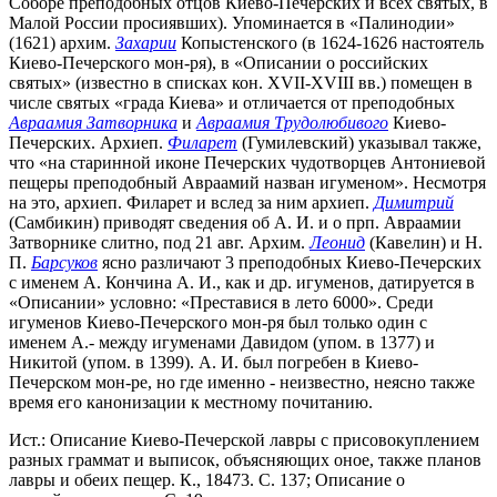
Соборе преподобных отцов Киево-Печерских и всех святых, в
Малой России просиявших). Упоминается в «Палинодии»
(1621) архим.
Захарии
Копыстенского (в 1624-1626 настоятель
Киево-Печерского мон-ря), в «Описании о российских
святых» (известно в списках кон. XVII-XVIII вв.) помещен в
числе святых «града Киева» и отличается от преподобных
Авраамия Затворника
и
Авраамия Трудолюбивого
Киево-
Печерских. Архиеп.
Филарет
(Гумилевский) указывал также,
что «на старинной иконе Печерских чудотворцев Антониевой
пещеры преподобный Авраамий назван игуменом». Несмотря
на это, архиеп. Филарет и вслед за ним архиеп.
Димитрий
(Самбикин) приводят сведения об А. И. и о прп. Авраамии
Затворнике слитно, под 21 авг. Архим.
Леонид
(Кавелин) и Н.
П.
Барсуков
ясно различают 3 преподобных Киево-Печерских
с именем А. Кончина А. И., как и др. игуменов, датируется в
«Описании» условно: «Преставися в лето 6000». Среди
игуменов Киево-Печерского мон-ря был только один с
именем А.- между игуменами Давидом (упом. в 1377) и
Никитой (упом. в 1399). А. И. был погребен в Киево-
Печерском мон-ре, но где именно - неизвестно, неясно также
время его канонизации к местному почитанию.
Ист.: Описание Киево-Печерской лавры с присовокуплением
разных граммат и выписок, объясняющих оное, также планов
лавры и обеих пещер. К., 18473. С. 137; Описание о