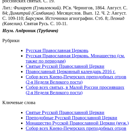
российских святых. С. 19.
Лит.:
Филарет
(Гумилевский)
. РСв. Чернигов, 1864. Август. С.
84;
Димитрий
(Самбикин)
. Месяцеслов. Вып. 12. Ч. 2: Август.
С. 109-110;
Барсуков
. Источники агиографии. Стб. 8;
Леонид
(Кавелин)
. Святая Русь. С. 10-11.
Игум. Андроник (Трубачев)
Рубрики
Русская Православная Церковь
Русская Православная Церковь. Монашество (см.
также по периодам)
Святые Русской Православной Церкви
Православный Церковный календарь 2016 г.
Собор всех Киево-Печерских преподобных отцов
(2-я Неделя Великого поста)
Собор всех святых, в Малой России просиявших
(2-я Неделя Великого поста)
Ключевые слова
Святые Русской Православной Церкви
Преподобные Русской Православной Церкви
Монашество Русской Православной Церкви (муж.)
Собор всех Киево-Печерских преподобных отцов