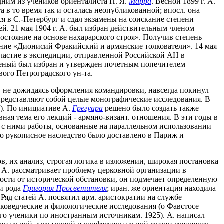
 одним из учеников ориенталиста Н. Я.
Марра
. Весной 1899 г. А.
 в то время так и осталась неопубликованной; впосл. она
я в С.-Петербург и сдал экзамены на соискание степени
ей. 21 мая 1904 г. А. был избран действительным членом
остояние на основе нахарарского строя». Получив степень
ование «Дионисий Фракийский и армянские толкователи». 14 мая
л участие в экспедиции, отправленной Российской АН в
 ученый был избран и утвержден почетным попечителем
рвого Петроградского ун-та.
., не дожидаясь оформления командировки, навсегда покинул
 представляют собой целые монографические исследования. В
и). По инициативе А.
Грегуара
решено было создать также
ная тема его лекций - армяно-визант. отношения. В эти годы в
но с ними работы, основанные на параллельном использовании
его рукописное наследство было доставлено в Париж и
, их анализ, строгая логика в изложении, широкая постановка
 А. рассматривает проблему церковной организации в
ости от исторической обстановки, он подмечает определенную
ли рода
Григория Просветителя
; иран. же ориентация находила
. Ряд статей А. посвятил арм. аристократии на службе
коведческие и филологические исследования (о Фавстосе
го ученики по иностранным источникам. 1925). А. написал