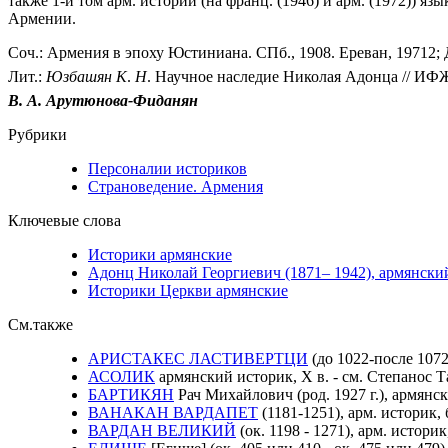
также 1-й том арм. истории (на франц. (1946) и арм. (1972)) 
Армении.
Соч.: Армения в эпоху Юстиниана. СПб., 1908. Ереван, 19712; Дио
Лит.:
Юзбашян
К
.
Н
. Научное наследие Николая Адонца // ИФЖ. 
В. А. Арутюнова-Фиданян
Рубрики
Персоналии историков
Страноведение. Армения
Ключевые слова
Историки армянские
Адонц Николай Георгиевич (1871– 1942), армянски
Историки Церкви армянские
См.также
АРИСТАКЕС ЛАСТИВЕРТЦИ
(до 1022-после 107
АСОЛИК
армянский историк, X в. - см. Степанос 
БАРТИКЯН
Рач Михайлович (род. 1927 г.), армянс
ВАНАКАН ВАРДАПЕТ
(1181-1251), арм. историк
ВАРДАН ВЕЛИКИЙ
(ок. 1198 - 1271), арм. истор