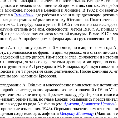
к-тах - историко-филологическом и вост. языков. Вскоре А. стал
диплом и медаль за сочинение об арм. житиях святых. Эта работа
 в Мюнхене, побывал в Венеции и Лондоне. В 1902 г. он вернулс
 уехал в
Эчмиадзин
, где работал в хранилище древнеарм. рукопис
ерская диссертация «Армения в эпоху Юстиниана. Политическое с
оцентом С.-Петербургского ун-та. В 1915 г. он напечатал исслед
 получив степень д-ра арм. словесности. Летом 1916 г. А. приня
ией, с целью сбора памятников местной культуры. В мае 1917 г.
ласно избрал А. профессором кафедры арм. и груз. словесности Пе
ии А. за границу сроком на 6 месяцев, но в апр. того же года А
у, публиковался во франц. и арм. журналах; его статьи иногда
ведческий центр (впосл. Ин-т вост. и слав. филологии и истори
 и новоарм., читал со слушателями древнеарм. авторов, но основ
Он сотрудничал с А. Грегуаром и М. Канаром, публикуя совмест
 войска и ун-т прекратил свою деятельность. После кончины А. 
етены арм. колонией Брюсселя.
сследование А. Обилие и многообразие привлеченных источников
подробное исследование армяно-визант. отношений с IV по VI в.
зует епископские центры. Прослеживая судьбу Церкви в зависим
о-визант. ориентация, во главе Церкви оказывались представите
али выходцы из рода Альбиана (см.
Армения
,
Армянская Церковь
)
орические изыскания. 1948). Огромное значение имеют источни
вященная создателю арм. алфавита
Месропу Маштоцу
(Маштоц и е