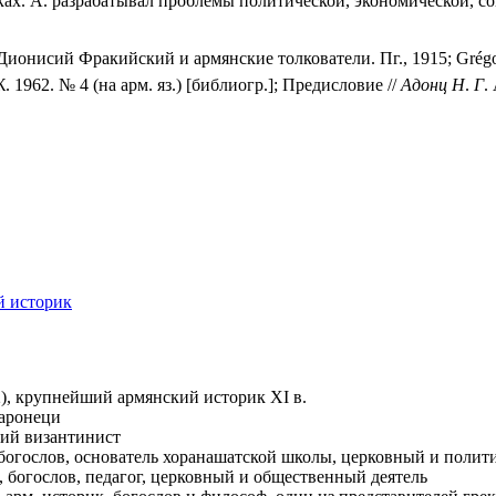
языках. А. разрабатывал проблемы политической, экономической, 
нисий Фракийский и армянские толкователи. Пг., 1915; Grégoire l'
1962. № 4 (на арм. яз.) [библиогр.]; Предисловие //
Адонц
Н
.
Г
.
й историк
2), крупнейший армянский историк XI в.
Таронеци
кий византинист
, богослов, основатель хоранашатской школы, церковный и полит
ик, богослов, педагог, церковный и общественный деятель