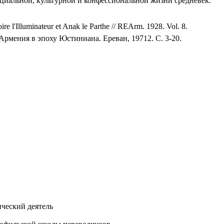
социальной, культурной и конфессиональной жизни средневек.
Illuminateur et Anak le Parthe // REArm. 1928. Vol. 8.
 Армения в эпоху Юстиниана. Ереван, 19712. С. 3-20.
ический деятель