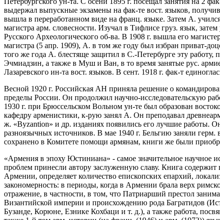
Петербургского ун-та. С осени 1895 г. посещал занятия на 2 фа
выдержал выпускные экзамены на фак-те вост. языков, получив 
вышла в переработанном виде на франц. языке. Затем А. учился
магистра арм. словесности. Изучал в Тифлисе груз. язык, затем
Русского Археологического об-ва. В 1908 г. вышла его магист
магистра (5 апр. 1909), А. в том же году был избран приват-д
того же года А. блестяще защитил в С.-Петербурге эту работу,
Эчмиадзин, а также в Муш и Ван, в то время занятые рус. арм
Лазаревского ин-та вост. языков. В сент. 1918 г. фак-т единог
Весной 1920 г. Российская АН приняла решение о командирован
пределы России. Он продолжил научно-исследовательскую работ
1930 г. при Брюссельском Вольном ун-те был образован востоко
кафедру арменистики, к-рую занял А. Он преподавал древнеарм.
ж. «Byzantion» и др. изданиях появились его лучшие работы. 
разноязычных источников. В мае 1940 г. Бельгию заняли герм.
сохранено в Комитете помощи армянам, книги же были приобр
«Армения в эпоху Юстиниана» - самое значительное научное и
проблем принесли автору заслуженную славу. Книга содержит 
Армении, определяет количество епископских епархий, локали
закономерность: в периоды, когда в Армении брала верх римск
отражение, в частности, в том, что Патриарший престол заним
Византийской империи и происхождению рода Багратидов (Ист
Бузанде, Корюне, Езнике Кохбаци и т. д.), а также работа, пос