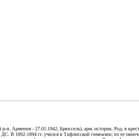
 р-н, Армения - 27.01.1942, Брюссель), арм. историк. Род. в кр
ДС. В 1892-1894 гг. учился в Тифлисской гимназии; по ее оконч