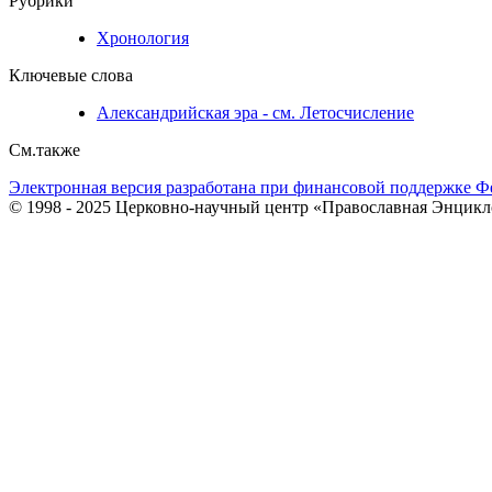
Рубрики
Хронология
Ключевые слова
Александрийская эра - см. Летосчисление
См.также
Электронная версия разработана при финансовой поддержке Ф
© 1998 - 2025 Церковно-научный центр «Православная Энцикл