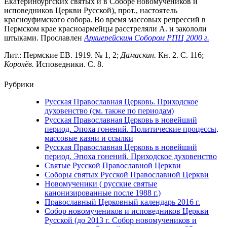
Екатеринбургских святых и в Соборе новомучеников и
исповедников Церкви Русской), прот., настоятель
красноуфимского собора. Во время массовых репрессий в
Пермском крае красноармейцы расстреляли А. и закололи
штыками. Прославлен
Архиерейским Собором РПЦ 2000 г.
Лит.: Пермские ЕВ. 1919. № 1, 2;
Дамаскин.
Кн. 2. С. 116;
Королёв.
Исповедники. С. 8.
Рубрики
Русская Православная Церковь. Приходское
духовенство (см. также по периодам)
Русская Православная Церковь в новейший
период. Эпоха гонений. Политические процессы,
массовые казни и ссылки
Русская Православная Церковь в новейший
период. Эпоха гонений. Приходское духовенство
Святые Русской Православной Церкви
Соборы святых Русской Православной Церкви
Новомученики ( русские святые
канонизированные после 1988 г.)
Православный Церковный календарь 2016 г.
Собор новомучеников и исповедников Церкви
Русской (до 2013 г. Собор новомучеников и