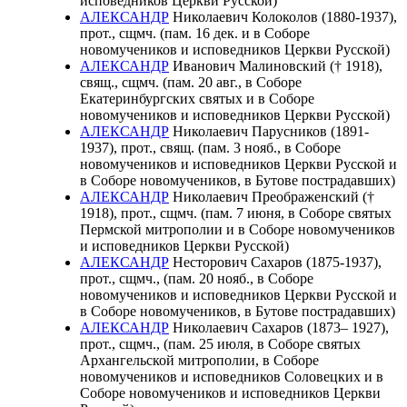
исповедников Церкви Русской)
АЛЕКСАНДР
Николаевич Колоколов (1880-1937),
прот., сщмч. (пам. 16 дек. и в Соборе
новомучеников и исповедников Церкви Русской)
АЛЕКСАНДР
Иванович Малиновский († 1918),
свящ., сщмч. (пам. 20 авг., в Соборе
Екатеринбургских святых и в Соборе
новомучеников и исповедников Церкви Русской)
АЛЕКСАНДР
Николаевич Парусников (1891-
1937), прот., свящ. (пам. 3 нояб., в Соборе
новомучеников и исповедников Церкви Русской и
в Соборе новомучеников, в Бутове пострадавших)
АЛЕКСАНДР
Николаевич Преображенский (†
1918), прот., сщмч. (пам. 7 июня, в Соборе святых
Пермской митрополии и в Соборе новомучеников
и исповедников Церкви Русской)
АЛЕКСАНДР
Несторович Сахаров (1875-1937),
прот., сщмч., (пам. 20 нояб., в Соборе
новомучеников и исповедников Церкви Русской и
в Соборе новомучеников, в Бутове пострадавших)
АЛЕКСАНДР
Николаевич Сахаров (1873– 1927),
прот., сщмч., (пам. 25 июля, в Соборе святых
Архангельской митрополии, в Соборе
новомучеников и исповедников Соловецких и в
Соборе новомучеников и исповедников Церкви