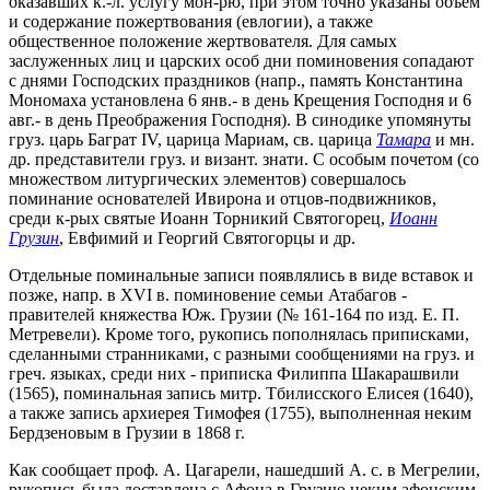
оказавших к.-л. услугу мон-рю, при этом точно указаны объем
и содержание пожертвования (евлогии), а также
общественное положение жертвователя. Для самых
заслуженных лиц и царских особ дни поминовения сопадают
с днями Господских праздников (напр., память Константина
Мономаха установлена 6 янв.- в день Крещения Господня и 6
авг.- в день Преображения Господня). В синодике упомянуты
груз. царь Баграт IV, царица Мариам, св. царица
Тамара
и мн.
др. представители груз. и визант. знати. С особым почетом (со
множеством литургических элементов) совершалось
поминание основателей Ивирона и отцов-подвижников,
среди к-рых святые Иоанн Торникий Святогорец,
Иоанн
Грузин
, Евфимий и Георгий Святогорцы и др.
Отдельные поминальные записи появлялись в виде вставок и
позже, напр. в XVI в. поминовение семьи Атабагов -
правителей княжества Юж. Грузии (№ 161-164 по изд. Е. П.
Метревели). Кроме того, рукопись пополнялась приписками,
сделанными странниками, с разными сообщениями на груз. и
греч. языках, среди них - приписка Филиппа Шакарашвили
(1565), поминальная запись митр. Тбилисского Елисея (1640),
а также запись архиерея Тимофея (1755), выполненная неким
Бердзеновым в Грузии в 1868 г.
Как сообщает проф. А. Цагарели, нашедший А. с. в Мегрелии,
рукопись была доставлена с Афона в Грузию неким афонским