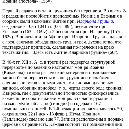
Иоанна апостола» (155v).
Первый редактор оставил рукопись без переплета. Во время 2-
й редакции после Жития преподобных Иоанна и Евфимия в
сборник были включены Житие прп.
Илариона Грузина
,
созданное в 1035-1041 гг. (66r - 89r), песнопение прп.
Евфимию (163r - 169v) и 2 песнопения прп. Илариону (157r -
162v). В почитании на Афоне прп. Илариона Грузина наравне
с греч. святыми объединялось груз. и греч. духовенство, что
подтверждает приписка, сделанная по-гречески на краю
текста жития: «Здесь есть Житие Илариона Грузина» (66r).
В 40-х гг. XII в. А. с. в третий раз подвергся структурной
переработке по велению настоятеля мон-ря Иоанна
(Калакалы): гимнографический материал и поминальные
записи были перенесены в конец рукописи и снабжены
специально оставленными чистыми листами для новых
записей, сборник приобрел, т. о., черты своего рода хроники
Ивирона, где с документальной точностью фиксировались
важнейшие события жизни мон-ря. Эта часть рукописи
названа «Книгой агап» (синодик) и содержит 167
поминальных записей. В 1-й редакции их насчитывалось 50,
сохранилось 22 (1 дек.- 13 февр.). Игум. Иоанном
(Таплаисдзе) сделано еще 77. Записи расположены в порядке
церковных празднеств. Каждая состоит из поминовения лиц,