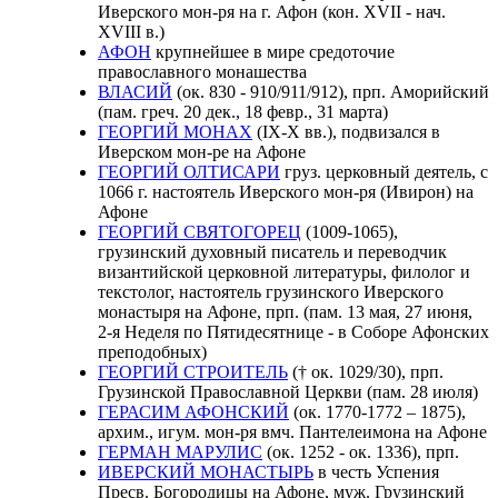
Иверского мон-ря на г. Афон (кон. XVII - нач.
XVIII в.)
АФОН
крупнейшее в мире средоточие
православного монашества
ВЛАСИЙ
(ок. 830 - 910/911/912), прп. Аморийский
(пам. греч. 20 дек., 18 февр., 31 марта)
ГЕОРГИЙ МОНАХ
(IX-X вв.), подвизался в
Иверском мон-ре на Афоне
ГЕОРГИЙ ОЛТИСАРИ
груз. церковный деятель, с
1066 г. настоятель Иверского мон-ря (Ивирон) на
Афоне
ГЕОРГИЙ СВЯТОГОРЕЦ
(1009-1065),
грузинский духовный писатель и переводчик
византийской церковной литературы, филолог и
текстолог, настоятель грузинского Иверского
монастыря на Афоне, прп. (пам. 13 мая, 27 июня,
2-я Неделя по Пятидесятнице - в Соборе Афонских
преподобных)
ГЕОРГИЙ СТРОИТЕЛЬ
(† ок. 1029/30), прп.
Грузинской Православной Церкви (пам. 28 июля)
ГЕРАСИМ АФОНСКИЙ
(ок. 1770-1772 – 1875),
архим., игум. мон-ря вмч. Пантелеимона на Афоне
ГЕРМАН МАРУЛИС
(ок. 1252 - ок. 1336), прп.
ИВЕРСКИЙ МОНАСТЫРЬ
в честь Успения
Пресв. Богородицы на Афоне, муж. Грузинский