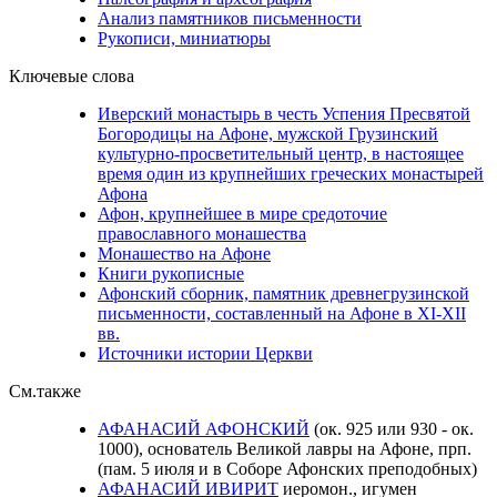
Анализ памятников письменности
Рукописи, миниатюры
Ключевые слова
Иверский монастырь в честь Успения Пресвятой
Богородицы на Афоне, мужской Грузинский
культурно-просветительный центр, в настоящее
время один из крупнейших греческих монастырей
Афона
Афон, крупнейшее в мире средоточие
православного монашества
Монашество на Афоне
Книги рукописные
Афонский сборник, памятник древнегрузинской
письменности, составленный на Афоне в XI-XII
вв.
Источники истории Церкви
См.также
АФАНАСИЙ АФОНСКИЙ
(ок. 925 или 930 - ок.
1000), основатель Великой лавры на Афоне, прп.
(пам. 5 июля и в Соборе Афонских преподобных)
АФАНАСИЙ ИВИРИТ
иеромон., игумен