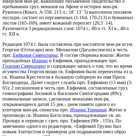
Иверском мон-ре, важнейшее письменное свидетельство о
пребывании груз. монахов на Афоне и истории мон-ря.
Рукопись (Кекел. А-558. 213 л.; 18
´
13
´
5) выполнена письмом
нусхури, состоит из пергаменных (1-164, 170-213) и бумажных
листов (165-169), имеет кожаный переплет (20,5
´
14).
Различается 3 редакционных слоя: 1074 г., 80-х гг. XI в., 40-х
гг. XII в.
Редакция 1074 г. была составлена при настоятеле мон-ря игум.
Георгии (Олтисари) мон. Михаилом (Дагалисонели) в честь
прп.
Евфимия Святогорца
. В состав сборника вошли: Житие
преподобных
Иоанна
и Евфимия, принадлежащее прп.
Георгию Святогорцу
и содержащее запись о том, что во время
игуменства Георгия мощи св. Евфимия были перенесены из ц.
св. Иоанна Крестителя в большую соборную во имя Пресв.
Богородицы. Далее следует служба прп. Евфимию (13 мая) (3-
65); 2 песнопения в честь прп. Евфимия, составленные груз.
гимнографами Зосимой и Василием Святогорцами (89v);
поминальные записи, сделанные монахами мон-ря,
открывающиеся датой 15 дек.- днем памяти одного из
ктиторов мон-ря, синкелла прп.
Иоанна Торникия
; Житие и
проповеди св. Иоанна Богослова, принадлежащие св. ап.
Прохору в переводе с греч. прп. Евфимия (90r - 155r). По
замечанию одного из редакторов, «Евфимий Грузин был
новым Златоустом и примером для подражания имел образ