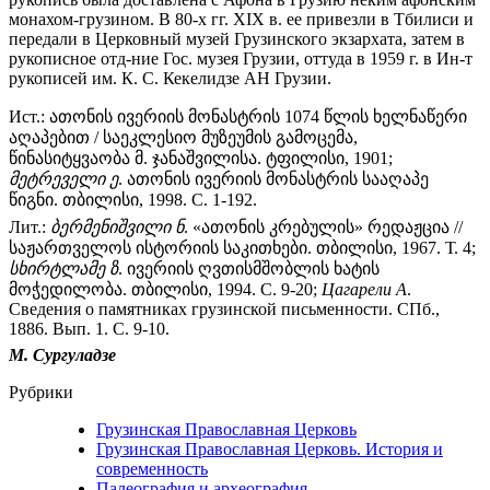
монахом-грузином. В 80-х гг. XIX в. ее привезли в Тбилиси и
передали в Церковный музей Грузинского экзархата, затем в
рукописное отд-ние Гос. музея Грузии, оттуда в 1959 г. в Ин-т
рукописей им. К. С. Кекелидзе АН Грузии.
Ист.: ათონის ივერიის მონასტრის 1074 წლის ხელნაწერი
აღაპებით / საეკლესიო მუზეუმის გამოცემა,
წინასიტყვაობა მ. ჯანაშვილისა. ტფილისი, 1901;
მეტრეველი
ე
. ათონის ივერიის მონასტრის სააღაპე
წიგნი. თბილისი, 1998. С. 1-192.
Лит.:
ბერმენიშვილი
ნ
. «ათონის კრებულის» რედაჟცია //
საჟართველოს ისტორიის საკითხები. თბილისი, 1967. Т. 4;
სხირტლამე
ზ
. ივერიის ღვთისმშობლის ხატის
მოჭედილობა. თბილისი, 1994. С. 9-20;
Цагарели А
.
Сведения о памятниках грузинской письменности. СПб.,
1886. Вып. 1. С. 9-10.
М. Сургуладзе
Рубрики
Грузинская Православная Церковь
Грузинская Православная Церковь. История и
современность
Палеография и археография