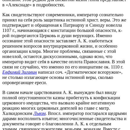
в «Алексиаде» в подробностях.
Как свидетельствуют современники, император сознательно
принял на себя роль защитника истинной христ. веры. Это же
подтверждает и обращенная к Патриарху и Синоду новелла
1107 г., начинающаяся с констатации большой опасности, к-
рой подвергаются Церковь и души верующих. Именно
осознание этой опасности заставляет А. К. озаботиться
решением вопросов внутрицерковной жизни, и особенно
организации клира. Многие проблемы, связанные с этой
новеллой, остаются дискуссионными, однако ясно, что
император видит себя в качестве оплота Православия. В этой
связи не случайно, что именно по его инициативе ок. 1110 г.
Евфимий Зигавин
написал соч. «Догматическое всеоружие»,
не столько излагающее основы истинной веры, сколько
опровергающее ереси.
В самом начале царствования А. К. вынужден был ввиду
полной опустошенности казны прибегнуть к конфискации
церковного имущества, что вызвало крайне негативную
реакцию многих церковных деятелей во главе с митр.
Халкидонским
Львом
. Впосл. император постарался щедрыми
дарами восполнить изъятое; многочисленные свидетельства и
документы говорят о благоволении А. К. к отдельным
храмам, священнослужителям, мон-рям, монахам. Вместе с