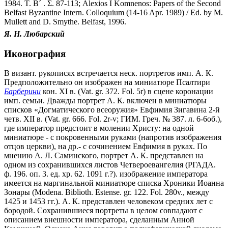
1984. Τ. Β
´
. Σ. 87-113; Alexios I Komnenos: Papers of the Second
Belfast Byzantine Intern. Colloquium (14-16 Apr. 1989) / Ed. by M.
Mullett and D. Smythe. Belfast, 1996.
Я. Н. Любарский
Иконография
В визант. рукописях встречается неск. портретов имп. А. К.
Предположительно он изображен на миниатюре Псалтири
Барберини
кон. XI в. (Vat. gr. 372. Fol. 5r) в сцене коронации
имп. семьи. Дважды портрет А. К. включен в миниатюры
списков «Догматического всеоружия» Евфимия Зигавина 2-й
четв. XII в. (Vat. gr. 666. Fol. 2r-v; ГИМ. Греч. № 387. л. 6-6об.),
где император предстоит в молении Христу: на одной
миниатюре - с покровенными руками (напротив изображения
отцов церкви), на др.- с сочинением Евфимия в руках. По
мнению А. Л. Саминского, портрет А. К. представлен на
одном из сохранившихся листов Четвероевангелия (РГАДА.
ф. 196. оп. 3. ед. хр. 62. 1091 г.?). изображение императора
имеется на маргинальной миниатюре списка Хроники Иоанна
Зонары (Моdеnа. Biblioth. Estense. gr. 122. Fol. 280v., между
1425 и 1453 гг.). А. К. представлен человеком средних лет с
бородой. Сохранившиеся портреты в целом совпадают с
описанием внешности императора, сделанным Анной