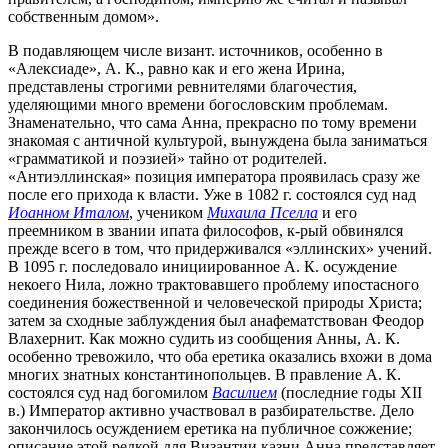
собственным домом».
В подавляющем числе визант. источников, особенно в
«Алексиаде», А. К., равно как и его жена Ирина,
представлены строгими ревнителями благочестия,
уделяющими много времени богословским проблемам.
Знаменательно, что сама Анна, прекрасно по тому времени
знакомая с античной культурой, вынуждена была заниматься
«грамматикой и поэзией» тайно от родителей.
«Антиэллинская» позиция императора проявилась сразу же
после его прихода к власти. Уже в 1082 г. состоялся суд над
Иоанном Италом
, учеником
Михаила Пселла
и его
преемником в звании ипата философов, к-рый обвинялся
прежде всего в том, что придерживался «эллинских» учений.
В 1095 г. последовало инициированное А. К. осуждение
некоего Нила, ложно трактовавшего проблему ипостасного
соединения божественной и человеческой природы Христа;
затем за сходные заблуждения был анафематствован Феодор
Влахернит. Как можно судить из сообщения Анны, А. К.
особенно тревожило, что оба еретика оказались вхожи в дома
многих знатных константинопольцев. В правление А. К.
состоялся суд над богомилом
Василием
(последние годы XII
в.) Император активно участвовал в разбирательстве. Дело
закончилось осуждением еретика на публичное сожжение;
описание этой редкой для Византии казни Анна представляет