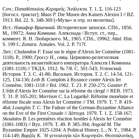
Соч.:
Παπαδόπουλος-Κεραμεύς.
̓Ανάλεκτα. Τ. 1. Σ. 116-123
[богосл. трактат];
Maas P.
Die Musen des Kaisers Alexios I // BZ.
1913. Bd. 22. S. 348-369 [«Музы» и отр. из молитвы].
Ист.:
Никифор Вриенний.
Исторические записки. СПб., 1856.
М., 19972;
Анна Комнина
. Алексиада / Вступ. ст., пер.,
коммент. Я. Н. Любарского. М., 1965. СПб., 19962;
Attal.
Hist.
S. 199 f.;
Zonara.
Annales. Vol. 2. P. 717f.
Лит.:
Chalandon F.
Essai sur le règne d'Alexis Ier Comnène (1081-
1118). P., 1900;
Гроссу Н., свящ.
Церковно-религиозная
деятельность византийского императора Алексея I Комнина
(1081-1118) // ТКДА. 1912. № 7/8. С. 501-543;
Успенский.
История. Т. 3. С. 41-86;
Васильев.
История. Т. 2. С. 14-54, 121-
125, 134-136;
Leib B.
Complots à Byzance contre Alexis Ier
Comnène, 1081-1118 // Bsl. 1962. T. 23. P. 250-275;
Gautier P.
L'édit d'Alexis Ier Comnène sur la réforme du clergé // REB. 1973.
T. 31. P. 165-201;
Morrison C.
La Logarikè: Réforme monétaire et
réforme fiscale sous Alexis Ier Comnène // TM. 1979. T. 7. P. 419-
464;
Lounghis T. C.
The Failure of the German-Byzantine Alliance
on the Eve of the First Crusade // Δίπτυχα. 1979. Τ. 1. Σ. 158-167;
Skoulatos B.
Les premières réaction hostiles à Alexis Ier Comnène
(1081-1083) // Byz. 1979. T. 49. P. 385-394;
Angold M.
The
Byzantine Empire 1025-1204: A Political History. L.; N. Y., 1984. P.
114-149;
Βαρζός Κ.
῾Η γενεαλογία τῶν Κομνηνῶν. Θεσσαλονίκη,