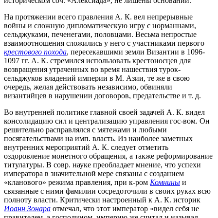
историческом соч. «Алексиада», не лишены оснований.
На протяжении всего правления А. К. вел непрерывные
войны и сложную дипломатическую игру с норманнами,
сельджуками, печенегами, половцами. Весьма непростые
взаимоотношения сложились у него с участниками первого
крестового похода
, пересекавшими земли Византии в 1096-
1097 гг. А. К. стремился использовать крестоносцев для
возвращения утраченных во время нашествия турок-
сельджуков владений империи в М. Азии, те же в свою
очередь, желая действовать независимо, обвиняли
византийцев в нарушении договоров, предательстве и т. д.
Во внутренней политике главной своей задачей А. К. видел
консолидацию сил и централизацию управления гос-вом. Он
решительно расправлялся с мятежами и любыми
посягательствами на имп. власть. Из наиболее заметных
внутренних мероприятий А. К. следует отметить
оздоровление монетного обращения, а также реформирование
титулатуры. В совр. науке преобладает мнение, что успехи
императора в значительной мере связаны с созданием
«кланового» режима правления, при к-ром
Комнины
и
связанные с ними фамилии сосредоточили в своих руках всю
полноту власти. Критически настроенный к А. К. историк
Иоанн Зонара
отмечал, что этот император «видел себя не
правителем, а господином, империю же считал и называл