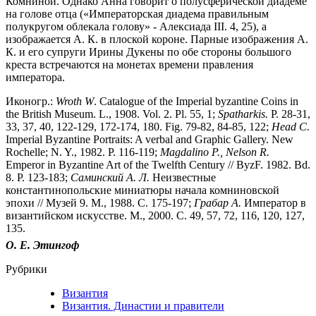
Комниной. Однако Анна говорит о полусферической диадеме
на голове отца («Императорская диадема правильным
полукругом облекала голову» - Алексиада III. 4, 25), а
изображается А. К. в плоской короне. Парные изображения А.
К. и его супруги Ирины Дукены по обе стороны большого
креста встречаются на монетах времени правления
императора.
Иконогр.:
Wroth W
. Catalogue of the Imperial byzantine Coins in
the British Museum. L., 1908. Vol. 2. Pl. 55, 1;
Spatharkis.
P. 28-31,
33, 37, 40, 122-129, 172-174, 180. Fig. 79-82, 84-85, 122;
Head C.
Imperial Byzantine Portraits: A verbal and Graphic Gallery. New
Rochelle; N. Y., 1982. P. 116-119;
Magdalino P., Nelson R.
Emperor in Byzantine Art оf the Twelfth Century // ByzF. 1982. Bd.
8. P. 123-183;
Саминский А. Л.
Неизвестные
константинопольские миниатюры начала комниновской
эпохи // Музей 9. М., 1988. С. 175-197;
Грабар А.
Император в
византийском искусстве. М., 2000. С. 49, 57, 72, 116, 120, 127,
135.
О. Е. Этингоф
Рубрики
Византия
Византия. Династии и правители