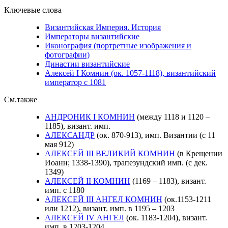
Ключевые слова
Византийская Империя. История
Императоры византийские
Иконография (портретные изображения и
фотографии)
Династии византийские
Алексей I Комнин (ок. 1057-1118), византийский
император с 1081
См.также
АНДРОНИК I КОМНИН
(между 1118 и 1120 –
1185), визант. имп.
АЛЕКСАНДР
(ок. 870-913), имп. Византии (с 11
мая 912)
АЛЕКСЕЙ III ВЕЛИКИЙ КОМНИН
(в Крещении
Иоанн; 1338-1390), трапезундский имп. (с дек.
1349)
АЛЕКСЕЙ II КОМНИН
(1169 – 1183), визант.
имп. с 1180
АЛЕКСЕЙ III АНГЕЛ КОМНИН
(ок.1153-1211
или 1212), визант. имп. в 1195 – 1203
АЛЕКСЕЙ IV АНГЕЛ
(ок. 1183-1204), визант.
имп. в 1203-1204