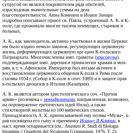
супругой он являлся покровителем ряда обителей,
израсходовав значительные суммы на дела
благотворительности. Анна Комнина и Иоанн Зонара
подробно описывают приют св. Павла, устроенный А. К. в К-
поле, где проживали многие тысячи неимущих, стариков и
больных.
А. К., как законодатель, активно участвовал в жизни Церкви:
им было издано немало законов, регулирующих церковную
жизнь, реформирующих церковную орг-цию К-польского
Патриархата. Многочисленны имп. грамоты (
хрисовулы
),
подтверждающие имп. дарения и привилегии храмам и мон-
рям, в т. ч. Афонским. Император был весьма активен в
восстановлении церковного общения К-поля и Рима после
схизмы 1054 г. (Собор в К-поле в сент. 1089) и в защите прав
к-польских диоцезов в Италии (Калабрия).
А. К. является автором христологического соч. «Против
армян» (полемика с
монофизитами
, направленная, возможно,
на опровержение еретических идей Нила), а также
стихотворной молитвы из 100 ямбических стихов.
Принадлежность А. К. приписываемой ему поэмы «Музы», к-
рая посвящена его сыну и преемнику
Иоанну II Комнин
, в
наст. время оспаривается (см.:
Anastasi R.
Studi di filologia
bizantina // Quaderni del Siculorum Gymnasium. 1976. T. 2).