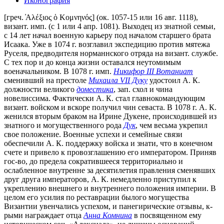
Иконография
[греч. ̓Αλέξιος ὁ Κομνηνός] (ок. 1057-15 или 16 авг. 1118),
визант. имп. (с 1 или 4 апр. 1081). Выходец из знатной семьи,
с 14 лет начал военную карьеру под началом старшего брата
Исаака. Уже в 1074 г. возглавил экспедицию против мятежа
Руселя, предводителя норманнского отряда на визант. службе.
С тех пор и до конца жизни оставался неутомимым
военачальником. В 1078 г. имп.
Никифор III Вотаниат
сменивший на престоле
Михаила VII Дуку
удостоил А. К.
должности великого
доместика
, зап. схол и чина
новелиссима. Фактически А. К. стал главнокомандующим
визант. войском и вскоре получил чин севаста. В 1078 г. А. К.
женился вторым браком на Ирине Дукене, происходившей из
знатного и могущественного рода
Дук
, чем весьма укрепил
свое положение. Военные успехи и семейные связи
обеспечили А. К. поддержку войска и знати, что в конечном
счете и привело к провозглашению его императором. Приняв
гос-во, до предела сократившееся территориально и
ослабленное внутренне за десятилетия правления сменявших
друг друга императоров, А. К. немедленно приступил к
укреплению внешнего и внутреннего положения империи. В
целом его усилия по реставрации былого могущества
Византии увенчались успехом, и панегирические отзывы, к-
рыми награждает отца
Анна Комнина
в посвященном ему