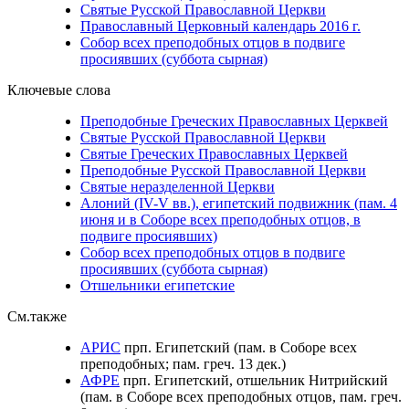
Святые Русской Православной Церкви
Православный Церковный календарь 2016 г.
Собор всех преподобных отцов в подвиге
просиявших (суббота сырная)
Ключевые слова
Преподобные Греческих Православных Церквей
Святые Русской Православной Церкви
Святые Греческих Православных Церквей
Преподобные Русской Православной Церкви
Святые неразделенной Церкви
Алоний (IV-V вв.), египетский подвижник (пам. 4
июня и в Соборе всех преподобных отцов, в
подвиге просиявших)
Собор всех преподобных отцов в подвиге
просиявших (суббота сырная)
Отшельники египетские
См.также
АРИС
прп. Египетский (пам. в Соборе всех
преподобных; пам. греч. 13 дек.)
АФРЕ
прп. Египетский, отшельник Нитрийский
(пам. в Соборе всех преподобных отцов, пам. греч.