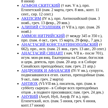
8 июня)
АГАФОН СКИТСКИЙ
(† нач. V в.), прп.
Египетский (пам. 2 марта, греч. 8 янв., копт. 11
сент., сир. 12 сент.)
АКЕПСИМ
(IV в.), прп. Антиохийский (пам. 3
нояб., греч. 13 февр., 29 янв.)
АЛИПИЙ СТОЛПНИК
(† VII в.), прп. (пам. 26
нояб.)
АММОН НИТРИЙСКИЙ
(† между 345 и 350 г.),
прп. (пам. 4 окт., греч. 15 марта, 29 февр., 7 дек.)
АНАСТАСИЙ КОНСТАНТИНОПОЛЬСКИЙ
(†
662), прп., исп. (пам. 21 янв., греч. 13 авг., 20 сент.)
АНАСТАСИЙ СИНАИТ
( нач. VII в.- после 701),
игум. мон-ря вмц. Екатерины на Синае, богослов
и церк. деятель, прп. (пам. 20 апр. и в Соборе
Синайских преподобных; пам. греч. 21 апр.)
АНДРОНИК И АФАНАСИЯ
(IV-V вв.), супруги,
подвизавшиеся в егип. скитах, преподобные (пам.
9 окт., пам. греч. 2 марта)
АНТИОХ
(VI-VII вв.), писатель, прп. (пам. в
субботу сырную - в Соборе всех преподобных
отцов , в подвиге просиявших; пам. греч. 24 дек.)
АНУВИЙ
(Ануб, Нуб, Ануф; IV в.), прп.
Египетский, исп. (пам. 5 июня, греч. 6 июня,
копт.17 июня)