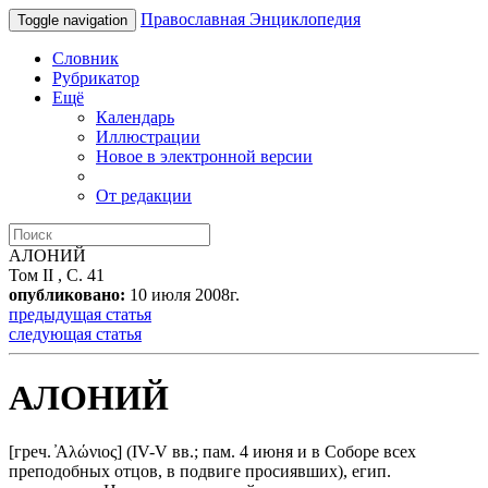
Православная Энциклопедия
Toggle navigation
Словник
Рубрикатор
Ещё
Календарь
Иллюстрации
Новое в электронной версии
От редакции
АЛОНИЙ
Том II , С. 41
опубликовано:
10 июля 2008г.
предыдущая статья
следующая статья
АЛОНИЙ
[греч. ̓Αλώνιος] (IV-V вв.; пам. 4 июня и в Соборе всех
преподобных отцов, в подвиге просиявших), егип.