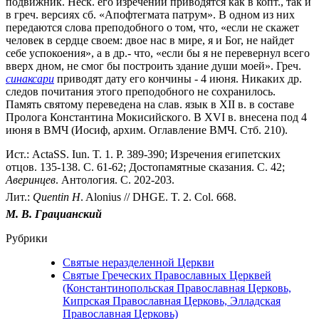
подвижник. Неск. его изречений приводятся как в копт., так и
в греч. версиях сб. «Апофтегмата патрум». В одном из них
передаются слова преподобного о том, что, «если не скажет
человек в сердце своем: двое нас в мире, я и Бог, не найдет
себе успокоения», а в др.- что, «если бы я не перевернул всего
вверх дном, не смог бы построить здание души моей». Греч.
синаксари
приводят дату его кончины - 4 июня. Никаких др.
следов почитания этого преподобного не сохранилось.
Память святому переведена на слав. язык в XII в. в составе
Пролога Константина Мокисийского. В XVI в. внесена под 4
июня в ВМЧ (Иосиф, архим. Оглавление ВМЧ. Стб. 210).
Ист.: ActaSS. Iun. T. 1. P. 389-390; Изречения египетских
отцов. 135-138. С. 61-62; Достопамятные сказания. С. 42;
Аверинцев
. Антология. С. 202-203.
Лит.:
Quentin
H
. Alonius // DHGE. T. 2. Col. 668.
М. В. Грацианский
Рубрики
Святые неразделенной Церкви
Святые Греческих Православных Церквей
(Константинопольская Православная Церковь,
Кипрская Православная Церковь, Элладская
Православная Церковь)