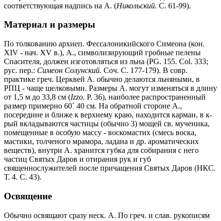
соответствующая надпись на А. (
Никольский.
С. 61-99).
Материал и размеры
По толкованию архиеп. Фессалоникийского Симеона (кон.
XIV - нач. XV в.), А., символизирующий гробные пелены
Спасителя, должен изготовляться из льна (PG. 155. Col. 333;
рус. пер.:
Симеон Солунский.
Соч. С. 177-179). В совр.
практике греч. Церквей А. обычно делаются льняными, в
РПЦ - чаще шелковыми. Размеры А. могут изменяться в длину
от 1,5 м до 33,8 см (
Izzo.
P. 36), наиболее распространенный
размер примерно 60
´
40 см. На обратной стороне А.,
посередине и ближе к верхнему краю, находится карман, в к-
рый вкладываются частицы (обычно 3) мощей св. мученика,
помещенные в особую массу - воскомастих (смесь воска,
мастики, толченого мрамора, ладана и др. ароматических
веществ), внутри А. хранится губка для собирания с него
частиц Святых Даров и отирания рук и губ
священнослужителей после причащения Святых Даров (НКС.
Т. 4. С. 43).
Освящение
Обычно освящают сразу неск. А. По греч. и слав. рукописям