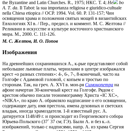
the Byzantine and Latin Churches. R., 1975; НКС. Т. 4;
H
e
bo
A.
T
.
da
. Il Tabot: la sua importanza religiosa e giuridico-cultuale
nella Chiesa etiopica // OCP. 1994. Vol. 60. P. 131-157; Чин
освящения храма и положения святых мощей в византийских
Евхологиях XI в. / Пер., предисл. и коммент. М. С. Желтова //
Реликвии в искусстве и культуре восточного христианского
мира. М., 2000. С. 111-126.
М. С. Желтов, И. О. Попов
Изображения
На древнейших сохранившихся А., к-рые представляют собой
небольшие льняные платы, чернилами в центре изображался
крест «о разных степенях»: 4-, 6-, 7-, 8-конечный, часто на
Голгофе с Адамовой головой, с копьем и тростью по
сторонам. Так, на греч. А. XVI в. мон-ря
Симонопетра
на
афоне начертан 30-конечный крест на Голгофе. Рядом с
крестом обычно писали теонимограмму Христа «IC XC»,
«NIKA», по краю А. обрамляло надписание о его освящении,
содержащее дату, имя престола, имена духовных и светских
владык, иногда храмоздателя. 1-й известный рус. А.
датируется 1148/49 г. и происходит из Георгиевского собора
Юрьева-Польского (37
´
37 см; ГЭ). Были А. и без к.-л.
изображений, только с надписями, напр. А. из храма Сергия