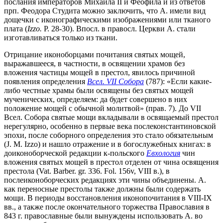
послания императоров Михаила II и Феофила и из ответов
прп. Феодора Студита можно заключить, что А. имели вид
дощечки с иконографическими изображениями или тканого
плата (
Izzo.
P. 28-30). Впосл. в правосл. Церкви А. стали
изготавливаться только из ткани.
Отрицание иконоборцами почитания святых мощей,
выражавшееся, в частности, в освящении храмов без
вложения частицы мощей в престол, явилось причиной
появления определения
Всел. VII Собора
(787): «Если какие-
либо честные храмы были освящены без святых мощей
мученических, определяем: да будет совершено в них
положение мощей с обычной молитвой» (прав. 7). До VII
Всел. Собора святые мощи вкладывали в освящаемый престол
нерегулярно, особенно в первые века послеконстантиновской
эпохи, после соборного определения это стало обязательным
(J. M. Izzo) и нашло отражение и в богослужебных книгах: в
доиконоборческой редакции к-польского
Евхология
чин
вложения святых мощей в престол отделен от чина освящения
престола (Vat. Barber. gr. 336. Fol. 156v, VIII в.), в
послеиконоборческих редакциях эти чины объединены. А.
как переносные престолы также должны были содержать
мощи. В периоды восстановления иконопочитания в VIII-IX
вв., а также после окончательного торжества Православия в
843 г. православные были вынуждены использовать А. во