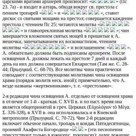
царскими вратами архиерей произносит: «
» (Пс
23. 7a) - и входит в алтарь, обходя вокруг св. престола с
пением тропарей «
» и «
», ставит
дискос со святыми мощами на престол; совершается каждение
престола с чтением Пс 25; читаются молитва «
» и главопреклонная молитва «
»; чин
завершается вложением святых мощей в пришитые к А.
мешочки, запечатыванием их воскомастихом, чтением
молитвы «
» и возглашением: «
».
А. обязательно должны быть подписаны архиереем. После
освящения А. должны лежать на престоле 7 дней и каждый
день на них должна совершаться Евхаристия (Там же. С. 28-
44;
Прилуцкий.
С. 68-70). Все молитвы чина практически
совпадают с соответствующими молитвами чина освящения
храма (порядок молитв неск. иной); примечательно, что А.
везде названы «жертвенниками», т. е. «престолами».
2-я редакция чина освящения А. отдельно от освящения храма
в отличие от 1-й - краткая. C XVII в. и по наст. время она
является общепринятой в греч. Церквах (Εὐχολόγιον τὸ Μέγα.
Σ. 326-328), в XVII в. она использовалась и в Киевской
митрополии (
Прилуцкий.
С. 70-72). Чин 2-й редакции
включает обычное начало, тропарь и кондак Пятидесятницы,
проимий Акафиста Богородице «
» (эти песнопения
присутствуют только в южнорус. рукописях); далее лежащие