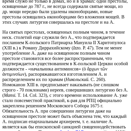
время служб не только в домах, но и в храмах: одни престолы,
освященные до 787 г., не всегда содержали святые мощи, из
др. мощи нередко были удалены иконоборцами, новые
престолы освящались иконоборцами без вложения мощей. В
этих случаях литургия совершалась на престоле и на А.
На святых престолах, освященных полным чином, в течение
неск. столетий еще служили без А., что подтверждается
посланием К-польского Патриарха Мануила II Харитопулоса
(XIII в.) к Роману Диррахийскому (
Izzo.
P. 47). Тем не менее
употребление А. даже на освященном полным чином
престоле становится все более распространенным, что
подтверждается существованием в К-польской Церкви особой
должности - «начальника антиминсов» (ὁ ἄρχων τῶν
ἀντιμινσίων), распоряжавшегося изготовлением А. и
распределением их по храмам (
Никольский.
С. 260).
Номоканон XIII в. предписывает наказывать (не слишком
строго - 70 поклонами) иереев, совершивших литургию без А.
(
Mansi.
T. 14. Col. 323), с этого времени использование А. уже
стало повсеместной практикой, к-рая для РПЦ официально
закреплена решением Московского Собора 1675 г.
Обязательность А. при совершении литургии даже на
освященном престоле может быть объяснена тем, что каждый
А. подписан епархиальным архиереем, т. е. наличие А.
является как бы епископской санкцией священнодействовать