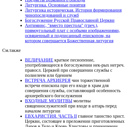
Литургика. Основные понятия
Литургика историческая. История формирования
чинопоследований и служб
Богослужение Русской Православной Церкви
Антиминс, "вместо престола" (греч.),
прямоугольный плат с особыми изображениями,
освященный и подписанный епископом, на
котором совершается Божественная литургия
См.также
ВЕЛИЧАНИЕ
краткое песнопение,
употребляющееся в богослужении нек-рых негреч.
правосл. Церквей при совершении службы с
полиелеем или бдением
ВСТРЕЧА АРХИЕРЕЯ
чин торжественной
встречи епископа при его входе в храм для
совершения службы, составляющий особенность
архиерейского богослужения
ВХОДНЫЕ МОЛИТВЫ
молитвы
священнослужителей при входе в алтарь перед
началом литургии
ЕВХАРИСТИЯ. ЧАСТЬ II
главное таинство христ.
Церкви, состоящее в преложении приготовленных
Даров в Тело и Кровь Христовы и причащении