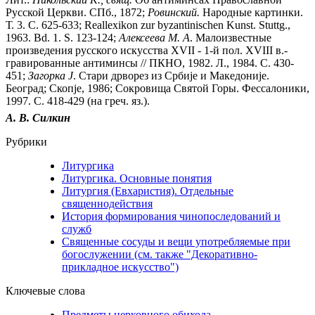
Русской Церкви. СПб., 1872;
Ровинский.
Народные картинки.
Т. 3. С. 625-633; Reallexikon zur byzantinischen Kunst. Stuttg.,
1963. Bd. 1. S. 123-124;
Алексеева
М.
А
. Малоизвестные
произведения русского искусства XVII - 1-й пол. XVIII в.-
гравированные антиминсы // ПКНО, 1982. Л., 1984. С. 430-
451;
Загорка
J
. Стари дрворез из Cpбиje и Македониje.
Београд; Скопjе, 1986; Сокровища Святой Горы. Фессалоники,
1997. С. 418-429 (на греч. яз.).
А.
В.
Силкин
Рубрики
Литургика
Литургика. Основные понятия
Литургия (Евхаристия). Отдельные
священнодействия
История формирования чинопоследований и
служб
Священные сосуды и вещи употребляемые при
богослужении (см. также "Декоративно-
прикладное искусство")
Ключевые слова
Предметы церковного обихода