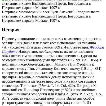
Патриарх Московский и всея Руси Алексий II подписывает
антиминс в храме Благовещения Пресв. Богородицы в
Петровском парке в Москве. 1997 г.
История
Первое упоминание в визант. текстах о заменяющих престол
освященных доске или плате (без использования термина
«А.») содержится в датируемом 809 г. 4-м ответе прп.
Феодора
Студита
Навкратию, необходимость их использования
объясняется им невозможностью совершения литургии на
оскверненных иконоборцами престолах (PG. 99. Col. 1056). В
послании иконоборческих имп. Михаила II и Феофила к
каролингскому имп. Людовику Благочестивому (10 апр. 824)
говорится об иконопочитателях, что «некоторые из них,
презирая Церковь, в обычных домах используют доски с
изображениями в качестве престолов и на них совершают
священное Таинство» (
Mansi.
T. 14. Col. 420). Патриарх К-
польский св. Никифор Исповедник († 828) и позднейшие
авторы называют эти доски или платы А. (
Izzo.
P. 31-32). Т. о.,
А. (в совр. значении слова) получили в Византии особое
распространение в эпоху иконоборческих гонений. Из