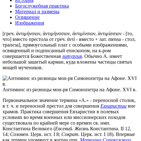
История
Богослужебная практика
Материал и размеры
Освящение
Изображения
[греч. ἀντιμήνσιον, ἀντιμήνσσιον, ἀντιμίνσιον, ἀντιμίσσιον - [то,
что] вместо престола от греч. ἀντί - вместо + лат. mensa - стол,
трапеза], прямоугольный плат с особыми изображениями,
освященный и подписанный епископом, на к-ром
совершается Божественная
литургия
. Обычно А. имеет
небольшой зашитый карман, куда вложены частицы святых
мощей мучеников.
Антиминс из ризницы мон-ря Симонопетра на Афоне. XVI в.
Первоначальное значение термина «А.» - переносной столик,
в т. ч. и переносной престол для совершения
Евхаристии
вне
храмов. Практика совершения Евхаристии в полевых
условиях во время военных или миссионерских походов
существовала по крайней мере со времен св. имп.
Константина Великого (
Евсевий.
Жизнь Константина. II 12,
14;
Созомен.
Церк. ист. I 8;
Сократ.
Церк. ист. I 18). Впервые
как термин упомянут в житии прп.
Маркиана Сиракузского