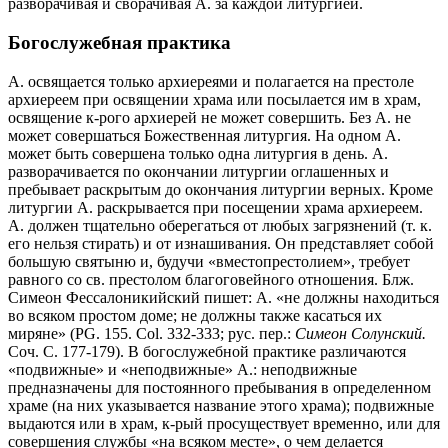
разворачивая и сворачивая А. за каждой литургией.
Богослужебная практика
А. освящается только архиереями и полагается на престоле
архиереем при освящении храма или посылается им в храм,
освящение к-рого архиерей не может совершить. Без А. не
может совершаться Божественная литургия. На одном А.
может быть совершена только одна литургия в день. А.
разворачивается по окончании литургии оглашенных и
пребывает раскрытым до окончания литургии верных. Кроме
литургии А. раскрывается при посещении храма архиереем.
А. должен тщательно оберегаться от любых загрязнений (т. к.
его нельзя стирать) и от изнашивания. Он представляет собой
большую святыню и, будучи «вместопрестолием», требует
равного со св. престолом благоговейного отношения. Блж.
Симеон Фессалоникийский пишет: А. «не должны находиться
во всяком простом доме; не должны также касаться их
миряне» (PG. 155. Col. 332-333; рус. пер.:
Симеон Солунский.
Соч. С. 177-179). В богослужебной практике различаются
«подвижные» и «неподвижные» А.: неподвижные
предназначены для постоянного пребывания в определенном
храме (на них указывается название этого храма); подвижные
выдаются или в храм, к-рый просуществует временно, или для
совершения службы «на всяком месте», о чем делается