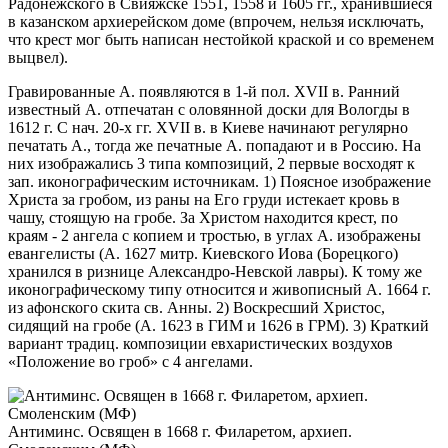
Радонежского в Свияжске 1551, 1558 и 1605 гг., хранившиеся
в казанском архиерейском доме (впрочем, нельзя исключать,
что крест мог быть написан нестойкой краской и со временем
выцвел).
Гравированные А. появляются в 1-й пол. XVII в. Ранний
известный А. отпечатан с оловянной доски для Вологды в
1612 г. С нач. 20-х гг. XVII в. в Киеве начинают регулярно
печатать А., тогда же печатные А. попадают и в Россию. На
них изображались 3 типа композиций, 2 первые восходят к
зап. иконографическим источникам. 1) Поясное изображение
Христа за гробом, из раны на Его груди истекает кровь в
чашу, стоящую на гробе. За Христом находится крест, по
краям - 2 ангела с копием и тростью, в углах А. изображены
евангелисты (А. 1627 митр. Киевского Иова (Борецкого)
хранился в ризнице Александро-Невской лавры). К тому же
иконографическому типу относится и живописный А. 1664 г.
из афонского скита св. Анны. 2) Воскресший Христос,
сидящий на гробе (А. 1623 в ГИМ и 1626 в ГРМ). 3) Краткий
вариант традиц. композиции евхаристических воздухов
«Положение во гроб» с 4 ангелами.
Антиминс. Освящен в 1668 г. Филаретом, архиеп.