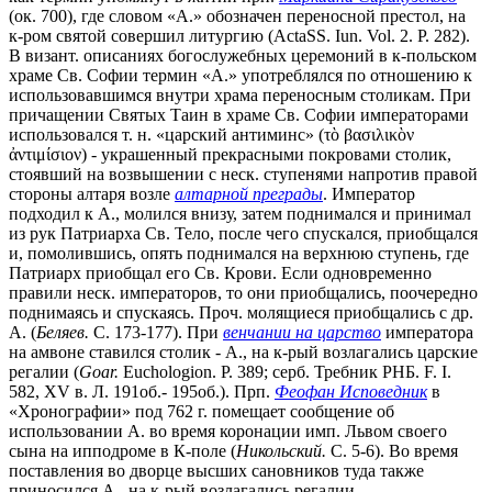
(ок. 700), где словом «А.» обозначен переносной престол, на
к-ром святой совершил литургию (ActaSS. Iun. Vol. 2. P. 282).
В визант. описаниях богослужебных церемоний в к-польском
храме Св. Софии термин «А.» употреблялся по отношению к
использовавшимся внутри храма переносным столикам. При
причащении Святых Таин в храме Св. Софии императорами
использовался т. н. «царский антиминс» (τὸ βασιλικὸν
ἀντιμίσιον) - украшенный прекрасными покровами столик,
стоявший на возвышении с неск. ступенями напротив правой
стороны алтаря возле
алтарной преграды
. Император
подходил к А., молился внизу, затем поднимался и принимал
из рук Патриарха Св. Тело, после чего спускался, приобщался
и, помолившись, опять поднимался на верхнюю ступень, где
Патриарх приобщал его Св. Крови. Если одновременно
правили неск. императоров, то они приобщались, поочередно
поднимаясь и спускаясь. Проч. молящиеся приобщались с др.
А. (
Беляев.
С. 173-177). При
венчании на царство
императора
на амвоне ставился столик - А., на к-рый возлагались царские
регалии (
Goar.
Euchologion. P. 389; серб. Требник РНБ. F. I.
582, XV в. Л. 191об.- 195об.). Прп.
Феофан Исповедник
в
«Хронографии» под 762 г. помещает сообщение об
использовании А. во время коронации имп. Львом своего
сына на ипподроме в К-поле (
Никольский.
С. 5-6). Во время
поставления во дворце высших сановников туда также
приносился А., на к-рый возлагались регалии,