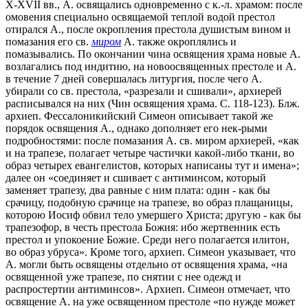
X-XVII вв., А. освящались одновременно с к.-л. храмом: после
омовения специально освящаемой теплой водой престол
отирался А., после окропления престола душистым вином и
помазания его св.
миром
А. также окроплялись и
помазывались. По окончании чина освящения храма новые А.
возлагались под индитию, на новоосвященных престоле и А.
в течение 7 дней совершалась литургия, после чего А.
убирали со св. престола, «разрезали и сшивали», архиерей
расписывался на них (Чин освящения храма. С. 118-123). Блж.
архиеп. Фессалоникийский Симеон описывает такой же
порядок освящения А., однако дополняет его нек-рыми
подробностями: после помазания А. св. миром архиерей, «как
и на трапезе, полагает четыре частички какой-либо ткани, во
образ четырех евангелистов, которых написаны тут и имена»;
далее он «соединяет и сшивает с антиминсом, который
заменяет трапезу, два равные с ним плата: один - как бы
срачицу, подобную срачице на трапезе, во образ плащаницы,
которою Иосиф обвил тело умершего Христа; другую - как бы
трапезофор, в честь престола Божия: ибо жертвенник есть
престол и упокоение Божие. Среди него полагается илитон,
во образ убруса». Кроме того, архиеп. Симеон указывает, что
А. могли быть освящены отдельно от освящения храма, «на
освященной уже трапезе, по снятии с нее одежд и
распростертии антиминсов». Архиеп. Симеон отмечает, что
освящение А. на уже освященном престоле «по нужде может