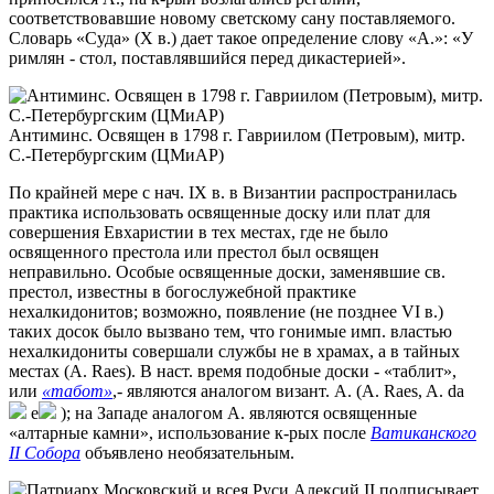
соответствовавшие новому светскому сану поставляемого.
Словарь «Суда» (X в.) дает такое определение слову «А.»: «У
римлян - стол, поставлявшийся перед дикастерией».
Антиминс. Освящен в 1798 г. Гавриилом (Петровым), митр.
С.-Петербургским (ЦМиАР)
По крайней мере с нач. IX в. в Византии распространилась
практика использовать освященные доску или плат для
совершения Евхаристии в тех местах, где не было
освященного престола или престол был освящен
неправильно. Особые освященные доски, заменявшие св.
престол, известны в богослужебной практике
нехалкидонитов; возможно, появление (не позднее VI в.)
таких досок было вызвано тем, что гонимые имп. властью
нехалкидониты совершали службы не в храмах, а в тайных
местах (А. Raes). В наст. время подобные доски - «таблит»,
или
«табот»
,- являются аналогом визант. А. (A. Raes, A. da
e
); на Западе аналогом А. являются освященные
«алтарные камни», использование к-рых после
Ватиканского
II Собора
объявлено необязательным.