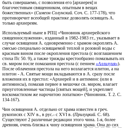
быть совершаемо, с позволения его [архиерея] и
благочестивым священником, опытным в вещах
божественных» (
Симеон Солунский.
Соч. С. 177-178), что
противоречит всеобщей практике дозволять освящать А.
только архиереям.
Используемый ныне в РПЦ «Чиновник архиерейского
священнослужения», изданный в 1982-1983 гг., указывает в
случае освящения А. одновременно с храмом окроплять А.
смесью специально освящаемой теплой и розовой воды с
красным вином после окропления престола (с возглашением
стиха Пс 50. 9), а также трижды крестообразно помазывать их
св. миром после помазания престола (с пением
«Аллилуия»
).
После облачения престола на него возлагается илитон, а на
илитон - А. Святые мощи вкладываются в А. сразу после
вложения их в престол: «Архиерей и в антиминс (или в
антиминсы), помазав первее в мешочке св. миром, влагает
приуготовленные частицы [святых мощей], и укрепляет
воскомастихом же нарочитою лопаткою» (Чиновник. Т. 2. С.
134-167).
Чин освящения А. отдельно от храма известен в греч.
рукописях с XIV в., в рус.- с XVI в. (
Прилуцкий.
С. 68).
Существуют 2 различные редакции этого чина. 1-я, более
древняя, очень близка к чину освящения храма. Она до сих