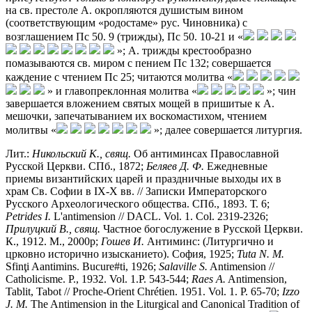
на св. престоле А. окропляются душистым вином
(соответствующим «родостаме» рус. Чиновника) с
возглашением Пс 50. 9 (трижды), Пс 50. 10-21 и «
»; А. трижды крестообразно
помазываются св. миром с пением Пс 132; совершается
каждение с чтением Пс 25; читаются молитва «
» и главопреклонная молитва «
»; чин
завершается вложением святых мощей в пришитые к А.
мешочки, запечатыванием их воскомастихом, чтением
молитвы «
»; далее совершается литургия.
Лит.:
Никольский
К.,
свящ.
Об антиминсах Православной
Русской Церкви. СПб., 1872;
Беляев
Д.
Ф.
Ежедневные
приемы византийских царей и праздничные выходы их в
храм Св. Софии в IX-X вв. // Записки Императорского
Русского Археологического общества. СПб., 1893. Т. 6;
Petrides
I.
L'antimension // DACL. Vol. 1. Col. 2319-2326;
Прилуцкий
В.,
свящ.
Частное богослужение в Русской Церкви.
К., 1912. М., 2000р;
Гошев
И.
Антиминс: (Литургично и
црковно исторично изысканието). София, 1925;
Tuta
N.
M.
Sfinţi Aantimins. Bucure#ti, 1926;
Salaville
S.
Antimension //
Catholicisme. P., 1932. Vol. 1.P. 543-544;
Raes
A.
Antimension,
Tablit, Tabot // Proche-Orient Chrétien. 1951. Vol. 1. P. 65-70;
Izzo
J.
M.
The Antimension in the Liturgical and Canonical Tradition of