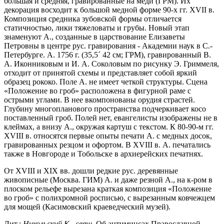
большая и средняя, гравированные на меди (ГРМ). Их
декорация восходит к большой медной форме 90-х гг. XVII в.
Композиция средника зубовской формы отличается
статичностью, лики тяжеловаты и грубы. Новый этап
знаменуют А., созданные в царствование Елизаветы
Петровны в центре рус. гравирования - Академии наук в С.-
Петербурге. А. 1756 г. (35,5
´
42 см; ГРМ), гравированный В.
А. Иконниковым и И. А. Соколовым по рисунку Э. Гриммеля,
отходит от принятой схемы и представляет собой яркий
образец рококо. Поле А. не имеет четкой структуры. Сцена
«Положение во гроб» расположена в фигурной раме с
острыми углами. В нее вкомпонованы орудия страстей.
Глубину многопланового пространства подчеркивает косо
поставленный гроб. Полей нет, евангелисты изображены не в
клеймах, а внизу А., окружая картуш с текстом. К 80-90-м гг.
XVIII в. относятся первые опыты печати А. с медных досок,
гравированных резцом и офортом. В XVIII в. А. печатались
также в Новгороде и Тобольске в архиерейских печатнях.
От XVIII и XIX вв. дошли редкие рус. деревянные
живописные (Москва. ГИМ) А. и даже резной А., на к-ром в
плоском рельефе вырезана краткая композиция «Положение
во гроб» с полихромной росписью, с вырезанным ковчежцем
для мощей (Касимовский краеведческий музей).
Лит.:
Никольский
К.,
свящ.
Об антиминсах Православной