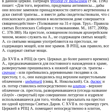
в данной церкви. Патриарх
Феодор IV Вальсамон
(† ок. 1196)
пишет: «Для того, вероятно, придуманы антиминсы... дабы
они вполне заменяли принадлежности святого жертвенника и
дски святой трапезы... и вместе дабы свидетельствовали, что с
епископского дозволения в молитвенном доме совершается
священнодействие» (Толкование на 31-е прав. Трул.- Правила
святых Вселенских Соборов с толкованиями. М., 1877, 2000р.
С. 378-380). На престоле, освященном полным архиерейским
чином, можно служить на А., не содержащем святых мощей;
А. со святыми мощами употребляются на престолах, не
содержащих мощей, или вне храмов. В РПЦ, как правило, все
А. содержат святые мощи.
До XVII в. в РПЦ (в греч. Церквах до более раннего времени)
А., предназначавшиеся для постоянного нахождения в храме,
развернутыми пришивались к нижней одежде св. трапезы -
срачице
- или прибивались деревянными гвоздями к св.
престолу, т. о., они находились под верхним напрестольным
облачением -
индитией
(свящ. К. Никольский). Св.
дискос
и
св. потир ставились непосредственно на
илитон
- верхнее
облачение св. престола, разворачивавшееся (отсюда название
εἰλητόν - свернутый) при совершении литургии и издревле
использовавшееся для того, чтобы не просыпать на престол
ни одной крупицы Святых Даров. С XVII в. по примеру греч.
Церквей в РПЦ А. помещают непосредственно в илитон,