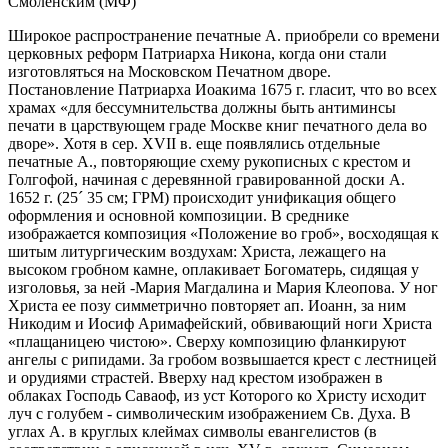
Смоленским (МФ)
Широкое распространение печатные А. приобрели со времени
церковных реформ Патриарха Никона, когда они стали
изготовляться на Московском Печатном дворе.
Постановление Патриарха Иоакима 1675 г. гласит, что во всех
храмах «для бессумнительства должны быть антиминсы
печати в царствующем граде Москве книг печатного дела во
дворе». Хотя в сер. XVII в. еще появлялись отдельные
печатные А., повторяющие схему рукописных с крестом и
Голгофой, начиная с деревянной гравированной доски А.
1652 г. (25
´
35 см; ГРМ) происходит унификация общего
оформления и основной композиции. В среднике
изображается композиция «Положение во гроб», восходящая к
шитым литургическим воздухам: Христа, лежащего на
высоком гробном камне, оплакивает Богоматерь, сидящая у
изголовья, за ней -Мария Магдалина и Мария Клеопова. У ног
Христа ее позу симметрично повторяет ап. Иоанн, за ним
Никодим и Иосиф Аримафейский, обвивающий ноги Христа
«плащаницею чистою». Сверху композицию фланкируют
ангелы с рипидами. За гробом возвышается крест с лестницей
и орудиями страстей. Вверху над крестом изображен в
облаках Господь Саваоф, из уст Которого ко Христу исходит
луч с голубем - символическим изображением Св. Духа. В
углах А. в круглых клеймах символы евангелистов (в