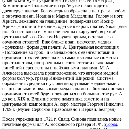
(Львовский музей украинского искусства. № 1476/гр 41).
Композиция «Положение во гроб» уже не восходит к
древнерус. шитью. Богоматерь изображена в центре за гробом
в окружении ап. Иоанна и Марии Магдалины. Голову и ноги
Христа, лежащего на плащанице, поддерживают Иосиф
Аримафейский и Никодим, одетые в европ. платье. Узкая рама
полей составлена из многочисленных картушей, верхний
центральный - со Спасом Нерукотворным, остальные - с
орудиями страстей. Еще ближе к зап. искусству медная
«фряжская» форма для печати А. Центральная композиция
«Положение во гроб» и 6 медальонов с евангелистами и
орудиями страстей решены как самостоятельные сюжеты с
пространством, построенным в соответствии с законами
линейной перспективы и пейзажными планами. М. А.
Алексеева высказала предположение, что автором медной
формы был укр. гравер Иннокентий Щирский. Система
обрамления средника с угловыми круглыми медальонами с
евангелистами и овальными медальонами на боковых полях с
орудиями страстей будет повторяться на большинстве рус. А.
до кон. XIX в. Влияние этого памятника заметно и на
центральной композиции А. серб. мастера Георгия Николича
1709 г. (Музей Сербской Православной Церкви. Белград).
После учреждения в 1721 г. Свящ. Синода появились новые
печатные формы для А. московского гравера И. Ф.
Зубова
,