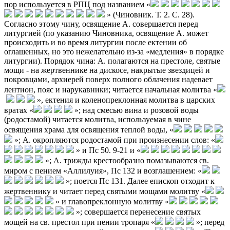
пор используется в РПЦ под названием «
» (Чиновник. Т. 2. С. 28).
Согласно этому чину, освящение А. совершается перед
литургией (по указанию Чиновника, освящение А. может
происходить и во время литургии после ектении об
оглашенных, но это нежелательно из-за «медления» в порядке
литургии). Порядок чина: А. полагаются на престоле, святые
мощи - на жертвеннике на дискосе, накрытые звездицей и
покровцами, архиерей поверх полного облачения надевает
лентион, пояс и нарукавники; читается начальная молитва «
», ектения и коленопреклонная молитва в царских
вратах «
»; над смесью вина и розовой воды
(родостамой) читается молитва, используемая в чине
освящения храма для освящения теплой воды, «
»; А. окропляются родостамой при произнесении слов: «
» и Пс 50. 9-21 и «
»; А. трижды крестообразно помазываются св.
миром с пением «Аллилуия», Пс 132 и возглашением: «
»; поется Пс 131. Далее епископ отходит к
жертвеннику и читает перед святыми мощами молитву «
» и главопреклонную молитву «
»; совершается перенесение святых
мощей на св. престол при пении тропаря «
»; перед