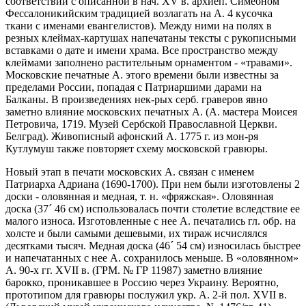
соответствии с описанной в нач. XV в. архиеп. Симеоном
Фессалоникийским традицией возлагать на А. 4 кусочка
ткани с именами евангелистов). Между ними на полях в
резных клеймах-картушах напечатаны тексты с рукописными
вставками о дате и имени храма. Все пространство между
клеймами заполнено растительным орнаментом - «травами».
Московские печатные А. этого времени были известны за
пределами России, попадая с Патриаршими дарами на
Балканы. В произведениях нек-рых серб. граверов явно
заметно влияние московских печатных А. (А. мастера Моисея
Петровича, 1719. Музей Сербской Православной Церкви.
Белград). Живописный афонский А. 1775 г. из мон-ря
Кутлумуш также повторяет схему московской гравюры.
Новый этап в печати московских А. связан с именем
Патриарха Адриана (1690-1700). При нем были изготовлены 2
доски - оловянная и медная, т. н. «фряжская». Оловянная
доска (37
´
46 см) использовалась почти столетие вследствие ее
малого износа. Изготовленные с нее А. печатались гл. обр. на
холсте и были самыми дешевыми, их тираж исчислялся
десятками тысяч. Медная доска (46
´
54 см) износилась быстрее
и напечатанных с нее А. сохранилось меньше. В «оловянном»
А. 90-х гг. XVII в. (ГРМ. № ГР 11987) заметно влияние
барокко, проникавшее в Россию через Украину. Вероятно,
прототипом для гравюры послужил укр. А. 2-й пол. XVII в.