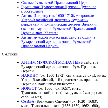
Святые Румынской Православной Церкви
Румынская Православная Церковь. Духовное
просвещение
Антим Ивиряну (ок. 1650-1716), митрополит
Унгро-Влахийский, печатник, художник,
церковный и политический деятель Валахии,
священномученик Румынской Православной
Церкви (пам. 27 сент.)
Антим мужской монастырь, действующий, в
Бухарестсткой архиепископии Румынской
Православной Церкви
См.также
АНТИМ МУЖСКОЙ МОНАСТЫРЬ
действ. в
Бухарестсткой архиепископии Рум. Правосл.
Церкви
ИАКИНФ
(ок. 1300-1372), свт. (пам. 28 окт.), митр.
Унгро-Влахийский, 1-й предстоятель правосл.
Церкви в Валашском княжестве
ИОРЕСТ
(ок. 1600 - ок. 1657), митр.
Трансильванский, исп. (пам. румын. 24 апр.; пам.
серб. 24 мая)
САВВА
(Бранкович Симеон) (ок. 1620 - 1683),
митр. Трансильванский (1656-1659, 1662-1680),