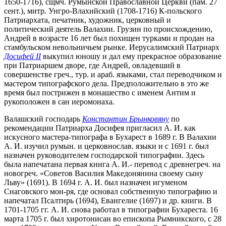
1650-1716), сщмч. Румынской Православной Церкви (пам. 27
сент.), митр. Унгро-Влахийский (1708-1716) К-польского
Патриархата, печатник, художник, церковный и
политический деятель Валахии. Грузин по происхождению,
Андрей в возрасте 16 лет был похищен турками и продан на
стамбульском невольничьем рынке. Иерусалимский Патриарх
Досифей II
выкупил юношу и дал ему прекрасное образование
при Патриаршем дворе, где Андрей, овладевший в
совершенстве греч., тур. и араб. языками, стал переводчиком и
мастером типографского дела. Предположительно в это же
время был пострижен в монашество с именем Антим и
рукоположен в сан иеромонаха.
Валашский господарь
Константин Брынковяну
по
рекомендации Патриарха Досифея пригласил А. И. как
искусного мастера-типографа в Бухарест в 1689 г. В Валахии
А. И. изучил румын. и церковнослав. языки и с 1691 г. был
назначен руководителем господарской типографии. Здесь
была напечатана первая книга А. И.- перевод с древнегреч. на
новогреч. «Советов Василия Македонянина своему сыну
Льву» (1691). В 1694 г. А. И. был назначен игуменом
Снаговского мон-ря, где основал собственную типографию и
напечатал Псалтирь (1694), Евангелие (1697) и др. книги. В
1701-1705 гг. А. И. снова работал в типографии Бухареста. 16
марта 1705 г. был хиротонисан во епископа Рымникского, с 28