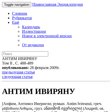
Православная Энциклопедия
Toggle navigation
Словник
Рубрикатор
Ещё
Календарь
Иллюстрации
Новое в электронной версии
От редакции
АНТИМ ИВИРЯНУ
Том II , С. 488-489
опубликовано:
28 февраля 2009г.
предыдущая статья
следующая статья
АНТИМ ИВИРЯНУ
[Анфим, Антимоз Ивериели; румын. Antim Ivireanul, греч.
̀ρδβλθυοτεΑνθιμος, груз. ანთიმოზ ივერიელი] (Андрей; ок.