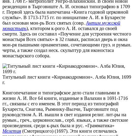
янв. 1708 г.- митрополит Унгро-Влахийский. В своей новой
резиденции в Тырговиште А. И. основал типографию в 1709
г. Первой здесь была напечатана «Книга годовой церковной
службы». В 1713-1715 гг. по инициативе А. И. в Бухаресте
был основан мон-рь Всех святых (совр.
Антим мужской
монастырь
), ктитором к-рого А. И. оставался до своей
смерти. Здесь он составил «Поучение для устроения честного
монастыря Всех святых» в 32 главах, расписал дверь и окна
мон-ря пышными орнаментами, сочетающими груз. и румын.
черты, а также создал неск. скульптур для иконостаса
монастырского собора.
Титульный лист книги «Кириакодромион». Алба Юлия, 1699
г.
Книгопечатание и типографское дело стали главными в
жизни А. И. Все 64 книги, изданные в Валахии в 1691-1716
гг., связаны с его именем. В этот период из типографий
Бухареста, Снагова, Рымнику-Вылчи, Тырговиште под
руководством А. И. вышли в свет издания религ. лит-ры на
румын., греч., церковнослав., серб. языках, а также светские
произведения, среди к-рых была и рус. «Грамматика»
Мелетия
(Cмoтpицкoгo) (1697). Эти книги отличались