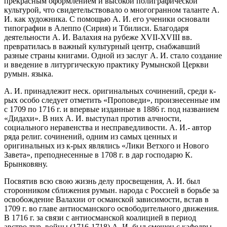
прекрасным оформлением и высокой полиграфической
культурой, что свидетельствовало о многогранном таланте А.
И. как художника. С помощью А. И. его ученики основали
типографии в Алеппо (Сирия) и Тбилиси. Благодаря
деятельности А. И. Валахия на рубеже XVII-XVIII вв.
превратилась в важный культурный центр, снабжавший
разные страны книгами. Одной из заслуг А. И. стало создание
и введение в литургическую практику Румынской Церкви
румын. языка.
А. И. принадлежит неск. оригинальных сочинений, среди к-
рых особо следует отметить «Проповеди», произнесенные им
с 1709 по 1716 г. и впервые изданные в 1886 г. под названием
«Дидахи». В них А. И. выступал против алчности,
социального неравенства и несправедливости. А. И.- автор
ряда религ. сочинений, одним из самых ценных и
оригинальных из к-рых являлись «Лики Ветхого и Нового
Завета», преподнесенные в 1708 г. в дар господарю К.
Брынковяну.
Посвятив всю свою жизнь делу просвещения, А. И. был
сторонником сближения румын. народа с Россией в борьбе за
освобождение Валахии от османской зависимости, встав в
1709 г. во главе антиосманского освободительного движения.
В 1716 г. за связи с антиосманской коалицией в период
австро-тур. войны (1716-1718) А. И. был смещен с кафедры,