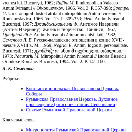
vremea lui. Bucureşti, 1962;
Ruffini
M.
Il mitropolitan Valacco
Antim Ivireanul // Οἰκουμενικόν
.
1966. Vol. 3. P. 357-398;
Ş
trempel
G.
Un cronograf ilustrat atribuit mitropolitului Antim Ivireanul //
Romanoslavica. 1966. Vol. 13. P. 309-353;
idem
. Antim Ivireanul.
Bucureşti, 1997;
Джинджихашвили
Ф
. Антимоз Ивериели
(Антим Ивериану): Жизнь и творчество. Тбилиси, 1967;
Djindjiha
#
vili
F.
Antim Ivireanul cărturar umanist. Ia#i, 1982;
Семенова
Л.
Е.
Русско-валашские отношения в конце XVII -
начале XVIII в. М., 1969;
Negrici
E.
Antim, logos #i personalitate.
Bucureşti, 1971;
გვინჩიმე
ო
. ანთიმ ივერიელი. თბილისი,
1973;
P
ă
curariu
M.
Mitropolitul Antim Ivireanul // Istoria Bisericii
Ortodoxe Române. Bucureşti, 1994. Vol. 2. P. 141-160.
Л.
Е.
Семёнова
Рубрики
Константинопольская Православная Церковь.
Соборы
Румынская Православная Церковь. Духовное
просвещение (книгопечатание. Персоналии
Святые Румынской Православной Церкви
Ключевые слова
Митрополиты Румынской Православной Церкви