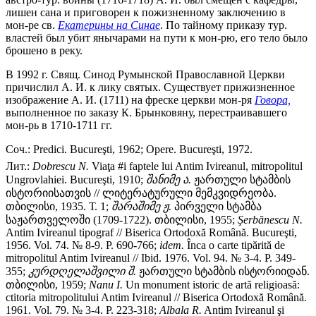
лишен сана и приговорен к пожизненному заключению в
мон-ре св.
Екатерины на Синае
. По тайному приказу тур.
властей был убит янычарами на пути к мон-рю, его тело было
брошено в реку.
В 1992 г. Свящ. Синод Румынской Православной Церкви
причислил А. И. к лику святых. Существует прижизненное
изображение А. И. (1711) на фреске церкви мон-ря
Говора,
выполненное по заказу К. Брынковяну, перестраивавшего
мон-рь в 1710-1711 гг.
Соч.: Predici. Bucureşti, 1962; Opere. Bucureşti, 1972.
Лит.:
Dobrescu
N.
Viaţa #i faptele lui Antim Ivireanul, mitropolitul
Ungrovlahiei. Bucureşti, 1910;
შანიმე ა.
ჟართული სტამბის
ისტორიისათვის // ლიტერატურული მემკვიდრეობა.
თბილისი, 1935. Т. 1;
შარაშიმე
ჟ.
პირველი სტამბა
საჟართველოში (1709-1722). თბილისი, 1955;
Ş
erb
ă
nescu
N.
Antim Ivireanul tipograf // Biserica Ortodoxă Română. Bucureşti,
1956. Vol. 74. № 8-9. P. 690-766;
idem.
Înca o carte tipărită de
mitropolitul Antim Ivireanul // Ibid. 1976. Vol. 94. № 3-4. P. 349-
355;
კურდღელაშვილი
შ.
ჟართული სტამბის ისტორიიდან.
თბილისი, 1959;
Nanu
I.
Un monument istoric de artă religioasă:
ctitoria mitropolitului Antim Ivireanul // Biserica Ortodoxă Română.
1961. Vol. 79. № 3-4. P. 223-318;
Albala
R.
Antim Ivireanul şi