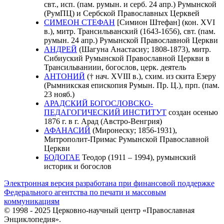
свт., исп. (пам. румын. и серб. 24 апр.) Румынской
(РумПЦ) и Сербской Православных Церквей
СИМЕОН СТЕФАН
[Симион Штефан] (кон. XVI
в.), митр. Трансильванский (1643-1656), свт. (пам.
румын. 24 апр.) Румынской Православной Церкви
АНДРЕЙ
(Шагуна Анастасиу; 1808-1873), митр.
Сибиуский Румынской Православной Церкви в
Трансильваниии, богослов, церк. деятель
АНТОНИЙ
(† нач. XVIII в.), схим. из скита Езеру
(Рымникская епископия Румын. Пр. Ц.), прп. (пам.
23 нояб.)
АРАДСКИЙ БОГОСЛОВСКО-
ПЕДАГОГИЧЕСКИЙ ИНСТИТУТ
создан осенью
1876 г. в г. Арад (Австро-Венгрия)
АФАНАСИЙ
(Миронеску; 1856-1931),
Митрополит-Примас Румынской Православной
Церкви
БОДОГАЕ
Теодор (1911 – 1994), румынский
историк и богослов
Электронная версия разработана при финансовой поддержке
Федерального агентства по печати и массовым
коммуникациям
© 1998 - 2025 Церковно-научный центр «Православная
Энциклопедия».