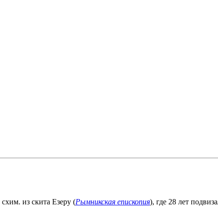
, схим. из скита Езеру (
Рымникская епископия
), где 28 лет подви