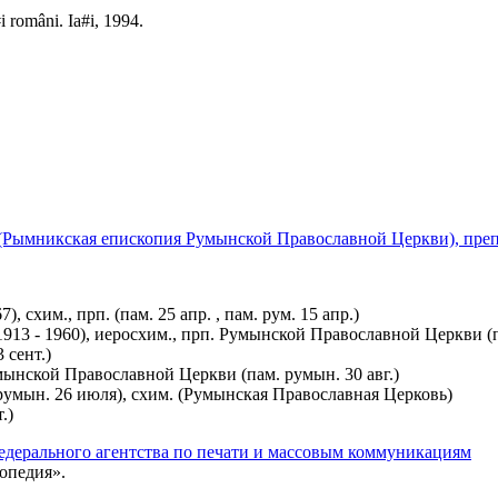
i români. Ia#i, 1994.
ру (Рымникская епископия Румынской Православной Церкви), преп
7), схим., прп. (пам. 25 апр. , пам. рум. 15 апр.)
13 - 1960), иеросхим., прп. Румынской Православной Церкви (па
 сент.)
умынской Православной Церкви (пам. румын. 30 авг.)
румын. 26 июля), схим. (Румынская Православная Церковь)
.)
едерального агентства по печати и массовым коммуникациям
опедия».