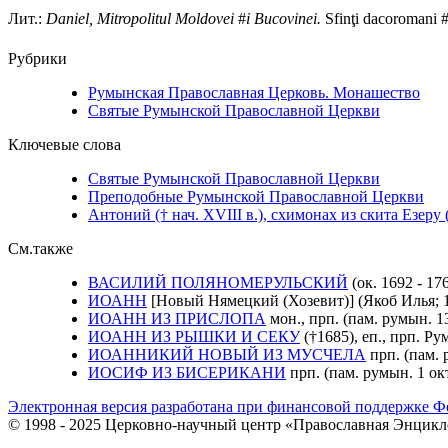
Лит.:
Daniel, Mitropolitul Moldovei
#
i Bucovinei.
Sfinţi dacoromani #
Рубрики
Румынская Православная Церковь. Монашество
Святые Румынской Православной Церкви
Ключевые слова
Святые Румынской Православной Церкви
Преподобные Румынской Православной Церкви
Антоний († нач. XVIII в.), схимонах из скита Езе
См.также
ВАСИЛИЙ ПОЛЯНОМЕРУЛЬСКИЙ
(ок. 1692 - 176
ИОАНН
[Новый Нямецкий (Хозевит)] (Якоб Илья; 19
ИОАНН ИЗ ПРИСЛОПА
мон., прп. (пам. румын. 13
ИОАНН ИЗ РЫШКИ И СЕКУ
(†1685), еп., прп. Р
ИОАННИКИЙ НОВЫЙ ИЗ МУСЧЕЛА
прп. (пам. 
ИОСИФ ИЗ БИСЕРИКАНИ
прп. (пам. румын. 1 окт
Электронная версия разработана при финансовой поддержке Ф
© 1998 - 2025 Церковно-научный центр «Православная Энцикл