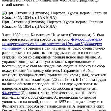
болезнь ног, к-рая причиняла ему жестокие страдания до
самой кончины.
Прп. Антоний (Путилов). Портрет. Худож. иером. Гавриил
(Спасский). 1854 г. (ЦАК МДА)
3 дек. 1839 г. еп. Калужским Николаем (Соколовым) А. был
назначен настоятелем возобновленного
Черноостровского
малоярославецкого во имя святителя Николая Чудотворца
монастыря
и возведен в сан игумена. А. было очень тяжело
расставаться с созданным его трудами скитом и со своим
старцем, но он со смирением принял новое назначение. А.
управлял мон-рем, зачастую оставаясь прикованным к
постели, однако был вынужден сам ездить в Москву на сбор
пожертвований в пользу обители. Стараниями А. был
освящен Преображенский придельный храм (1840), закончен
и освящен Никольский храм (26 авг. 1843). В 1845 г. за труды
на благо обители преподобный был награжден золотым
наперсным крестом. А. снискал любовь и уважение свт.
Филарета
(Дроздова), митр. Московского, к-рый часто
приглашал его к сослужению. А. неоднократно просил
уволить его на покой, но лишь в 1853 г. по ходатайству свт.
Филарета эта просьба была выполнена и А. вернулся в скит
Оптиной пуст. Несмотря на ухудшение здоровья, А. посещал