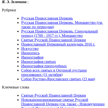
Я. Э. Зеленина
;
Рубрики
Русская Православная Церковь
Русская Православная Церковь. Монашество (см.
также по периодам)
Русская Православная Церковь. Синодальный
период (1700 - 1917 гг.). Монашество
Святые Русской Православной Церкви
Православный Церковный календарь 2016 г.
Искусство
Иконопись
Иконография
Иконография святых
Иконография преподобных
Собор всех святых в Оптиной пустыни
просиявших (11 октября)
Собор Ростово-Ярославских святых (23 мая)
Ключевые слова
Святые Русской Православной Церкви
Новоканонизированные святые Русской
Православной Церкви (см. также - Новомученики