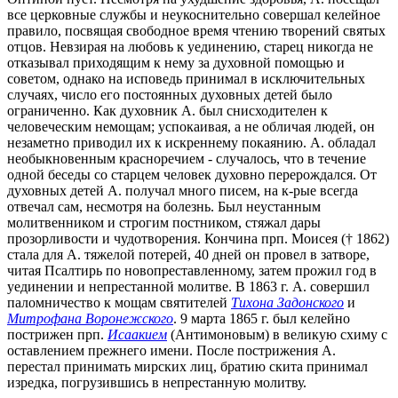
все церковные службы и неукоснительно совершал келейное
правило, посвящая свободное время чтению творений святых
отцов. Невзирая на любовь к уединению, старец никогда не
отказывал приходящим к нему за духовной помощью и
советом, однако на исповедь принимал в исключительных
случаях, число его постоянных духовных детей было
ограниченно. Как духовник А. был снисходителен к
человеческим немощам; успокаивая, а не обличая людей, он
незаметно приводил их к искреннему покаянию. А. обладал
необыкновенным красноречием - случалось, что в течение
одной беседы со старцем человек духовно перерождался. От
духовных детей А. получал много писем, на к-рые всегда
отвечал сам, несмотря на болезнь. Был неустанным
молитвенником и строгим постником, стяжал дары
прозорливости и чудотворения. Кончина прп. Моисея († 1862)
стала для А. тяжелой потерей, 40 дней он провел в затворе,
читая Псалтирь по новопреставленному, затем прожил год в
уединении и непрестанной молитве. В 1863 г. А. совершил
паломничество к мощам святителей
Тихона Задонского
и
Митрофана Воронежского
. 9 марта 1865 г. был келейно
пострижен прп.
Исаакием
(Антимоновым) в великую схиму с
оставлением прежнего имени. После пострижения А.
перестал принимать мирских лиц, братию скита принимал
изредка, погрузившись в непрестанную молитву.