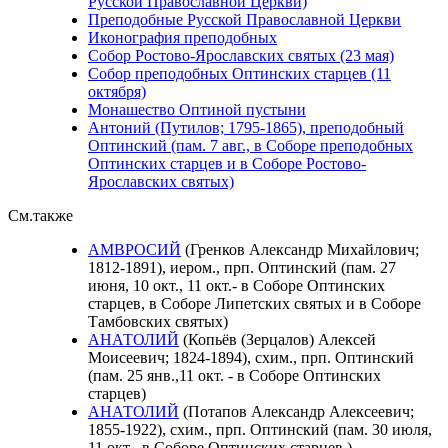
Русской Православной Церкви)
Преподобные Русской Православной Церкви
Иконография преподобных
Собор Ростово-Ярославских святых (23 мая)
Собор преподобных Оптинских старцев (11
октября)
Монашество Оптиной пустыни
Антоний (Путилов; 1795-1865), преподобный
Оптинский (пам. 7 авг., в Соборе преподобных
Оптинских старцев и в Соборе Ростово-
Ярославских святых)
См.также
АМВРОСИЙ
(Гренков Александр Михайлович;
1812-1891), иером., прп. Оптинский (пам. 27
июня, 10 окт., 11 окт.- в Соборе Оптинских
старцев, в Соборе Липетских святых и в Соборе
Тамбовских святых)
АНАТОЛИЙ
(Копьёв (Зерцалов) Алексей
Моисеевич; 1824-1894), схим., прп. Оптинский
(пам. 25 янв.,11 окт. - в Соборе Оптинских
старцев)
АНАТОЛИЙ
(Потапов Александр Алексеевич;
1855-1922), схим., прп. Оптинский (пам. 30 июля,
11 окт.- в Соборе Оптинских старцев )