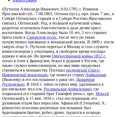
Иконография
(Путилов Александр Иванович; 9.03.1795, г. Романов
Ярославской губ.- 7.08.1865, Оптина пуст.), прп. (пам. 7 авг., в
Соборе Оптинских старцев и в Соборе Ростово-Ярославских
святых), Оптинский. Род. в большой купеческой семье,
родители отличались благочестием и дали детям христ.
воспитание. Когда Александру было 10 лет, 2 его старших
брата ушли в
Саровскую пуст.
, после чего он также
почувствовал призвание к монашеской жизни. В 1809 г. после
смерти отца А. Путилов переехал в Москву и стал служить
комиссионером у откупщика, в свободное время посещал
церкви и мон-ри. Во время
Отечественной войны 1812 г.
попал в плен к французам, бежал к родным в Ростов, где
также служил комиссионером, но мыслями продолжал
стремиться к монашеству. Посещал
ростовский Спасо-
Иаковлевский монастырь
, где помогал старцу
Амфилохию
(Яковлеву) в его послушании у раки свт.
Димитрия
Ростовского
. В 1816 г. тайно оставил мир, удалившись в
рославльские леса (см.
Рославльские подвижники
), где
подвизался его старший брат Тимофей (впосл. прп.
Моисей
Оптинский), и 15 янв. 1816 г. стал послушником; его
духовным отцом был иеросхим. Афанасий (Степанов). А.
ревностно исполнял различные послушания: был
будильщиком братии, рубил дрова, трудился в огороде,