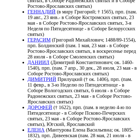
святых, в Соборе Радонежских святых и в Соборе
Ростово-Ярославских святых)
ГЕННАДИЙ
(в миру Григорий; † 1565), прп. (пам.
19 авг., 23 янв.- в Соборе Костромских святых, 23
мая - в Соборе Ростово-Ярославских святых, 3-я
Неделя по Пятидесятнице - в Соборе Белорусских
святых)
ГЕРАСИМ
(Григорий Михайлович; 1488/89-1554),
прп. Болдинский (пам. 1 мая, 23 мая - в Соборе
Ростово-Ярославских святых, в воскресенье перед
28 июля - в Соборе Смоленских святых)
ДАНИИЛ
(Димитрий Константинович; ок. 1460-
1540), прп. (пам. 7 апр., 30 дек., 28 июля, 23 мая - в
Соборе Ростово-Ярославских святых)
ДИМИТРИЙ
Прилуцкий († ок. 1406), прп. (пам.
11 февр., в 3-ю Неделю по Пятидесятнице - в
Соборе Вологодских святых, 6 июля - в Соборе
Радонежских святых, 23 мая - в Соборе Ростово-
Ярославских святых)
ДОРОФЕЙ
(† 1622), прп. (пам. в неделю 4-ю по
Пятидесятнице - в Соборе Псково-Печерских
святых, 23 мая - в Соборе Ростово-Ярославских
святых), Югский, Ярославский
ЕЛЕНА
(Мантурова Елена Васильевна; ок. 1805-
1832), прп. Дивеевская (пам. 28 мая, 21 июля - в