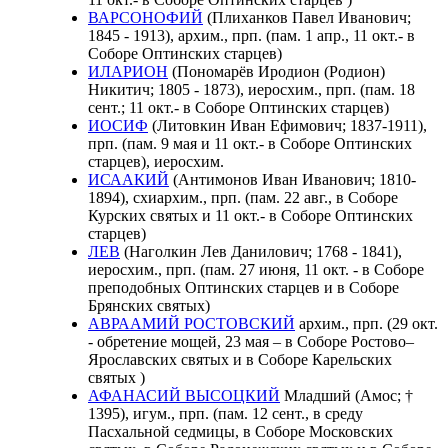
ВАРСОНОФИЙ
(Плиханков Павел Иванович;
1845 - 1913), архим., прп. (пам. 1 апр., 11 окт.- в
Соборе Оптинских старцев)
ИЛАРИОН
(Пономарёв Иродион (Родион)
Никитич; 1805 - 1873), иеросхим., прп. (пам. 18
сент.; 11 окт.- в Соборе Оптинских старцев)
ИОСИФ
(Литовкин Иван Ефимович; 1837-1911),
прп. (пам. 9 мая и 11 окт.- в Соборе Оптинских
старцев), иеросхим.
ИСААКИЙ
(Антимонов Иван Иванович; 1810-
1894), схиархим., прп. (пам. 22 авг., в Соборе
Курских святых и 11 окт.- в Соборе Оптинских
старцев)
ЛЕВ
(Наголкин Лев Данилович; 1768 - 1841),
иеросхим., прп. (пам. 27 июня, 11 окт. - в Соборе
преподобных Оптинских старцев и в Соборе
Брянских святых)
АВРААМИЙ РОСТОВСКИЙ
архим., прп. (29 окт.
- обретение мощей, 23 мая – в Соборе Ростово–
Ярославских святых и в Соборе Карельских
святых )
АФАНАСИЙ ВЫСОЦКИЙ
Младший (Амос; †
1395), игум., прп. (пам. 12 сент., в среду
Пасхальной седмицы, в Соборе Московских