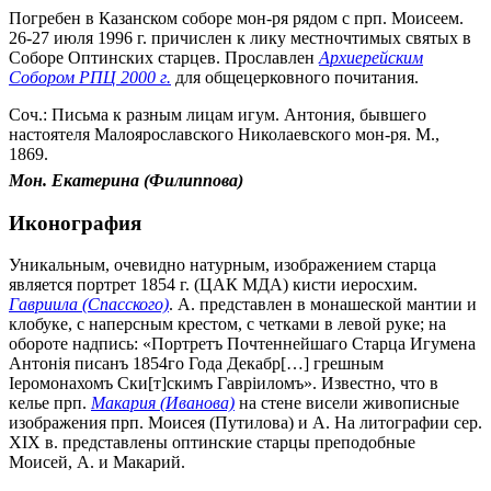
Погребен в Казанском соборе мон-ря рядом с прп. Моисеем.
26-27 июля 1996 г. причислен к лику местночтимых святых в
Соборе Оптинских старцев. Прославлен
Архиерейским
Собором РПЦ 2000 г.
для общецерковного почитания.
Соч.: Письма к разным лицам игум. Антония, бывшего
настоятеля Малоярославского Николаевского мон-ря. М.,
1869.
Мон. Екатерина (Филиппова)
Иконография
Уникальным, очевидно натурным, изображением старца
является портрет 1854 г. (ЦАК МДА) кисти иеросхим.
Гавриила (Спасского)
. А. представлен в монашеской мантии и
клобуке, с наперсным крестом, с четками в левой руке; на
обороте надпись: «Портретъ Почтеннейшаго Старца Игумена
Антонiя писанъ 1854го Года Декабр[…] грешным
Iеромонахомъ Ски[т]скимъ Гаврiиломъ». Известно, что в
келье прп.
Макария (Иванова)
на стене висели живописные
изображения прп. Моисея (Путилова) и А. На литографии сер.
XIX в. представлены оптинские старцы преподобные
Моисей, А. и Макарий.