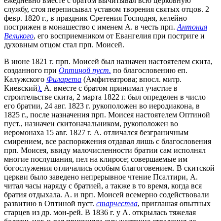
ежедневно вместе с братом вычитывал всю церковную
службу, стоя переписывал уставом творения святых отцов. 2
февр. 1820 г., в праздник Сретения Господня, келейно
пострижен в монашество с именем А. в честь прп.
Антония
Великого
, его восприемником от Евангелия при постриге и
духовным отцом стал прп. Моисей.
В июне 1821 г. прп. Моисей был назначен настоятелем скита,
созданного при
Оптиной пуст.
по благословению еп.
Калужского
Филарета
(Амфитеатрова; впосл. митр.
Киевский
).
А. вместе с братом принимал участие в
строительстве скита, 2 марта 1822 г. был определен в число
его братии, 24 авг. 1823 г. рукоположен во иеродиакона, в
1825 г., после назначения прп. Моисея настоятелем Оптиной
пуст., назначен скитоначальником, рукоположен во
иеромонаха 15 авг. 1827 г. А. отличался безграничным
смирением, все распоряжения отдавал лишь с благословения
прп. Моисея, ввиду малочисленности братии сам исполнял
многие послушания, пел на клиросе; совершаемые им
богослужения отличались особым благоговением. В скитской
церкви было заведено непрерывное чтение Псалтири, А.
читал часы наряду с братией, а также в то время, когда вся
братия отдыхала. А. и прп. Моисей всемерно содействовали
развитию в Оптиной пуст.
старчества
, приглашая опытных
старцев из др. мон-рей. В 1836 г. у А. открылась тяжелая