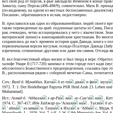
вел свой род от персов, к-рые завладели Йеменом в конце пра
Замаспу, сыну Пероза (496-498/9), сомнительно. Мать В. прин
(по-видимому, на одном из местных бесписьменных диалектов).
Писания», обратившихся в ислам, недостоверно.
В. прославился как один из образованнейших людей своего вр
также переведенные на араб. подлинные цитаты из Свящ. Писан
рая, очевидно, четко ассоциировалась у него с язычеством. Зн
материнской линии) к южноаравийским христианам. Во многом
сохранились до наст. времени история царя Давида, книга о по
первоначальная версия мусульм. псевдо-Псалтири Давида (Забу
изречения, сочиненные другими или даже им самим. Отсюда явн
В. вел благочестивый образ жизни и был тверд в вере. Обрати
халифе Умаре II (717-720) занимал в этом городе пост кади (м
абсолютного Божественного предопределения, ссылаясь при эт
В., расположенная рядом с соборной мечетью Саны, почитается 
Соч.:
Вахб
б
.
Мунаббих
. Кита
б ат-ти
джа
н фи
мулу
1972. T. 1: Der Heidelberger Papyrus PSR Heid Arab 23. Leben und W
Muhammad].
Ист.:
Ах
мад
б
.
‘Абдалла
х
ар-Ра
зи
ас
-С
ан‘а
ни
. Кит
1974. С. 367-417;
Ибн
Х
аджар
ал-‘Аск
ала
ни
. Тахзи
б ат
' абна
' аз-зама
н. Тахки
к Ихса
н ‘Абба
с. Мудж. 6.
Margoliouth. L., 1926. Vol. 7. («E. J. W. Gibb Memorial» Ser. Vol. 6,