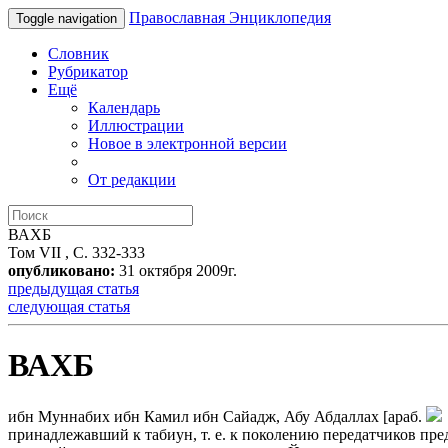
Православная Энциклопедия
Toggle navigation
Словник
Рубрикатор
Ещё
Календарь
Иллюстрации
Новое в электронной версии
От редакции
ВАХБ
Том VII , С. 332-333
опубликовано:
31 октября 2009г.
предыдущая статья
следующая статья
ВАХБ
ибн Муннабих ибн Камил ибн Сайадж, Абу Абдаллах
[араб.
принадлежавший к табиун, т. е. к поколению передатчиков п