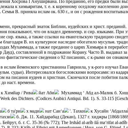
вления Хосрова I Ануширвана. По преданию, его предки были вы
адлежала к химьяритам, т. е. к коренному оседлому населению д
 Семья В. приняла ислам ок. 630 г., и он с рождения воспитыва
емени, прекрасный знаток Библии, иудейских и христ. преданий
ия показывают, что он владел древнеевр. и сир. языками. При э
ание сир. языка, а также ссылки на евангельскую традицию свиде
 благодаря В. их культурное наследие обогатило мусульм. тра
ходах Мухаммада, а также предание о царях Химьяра в переработ
р Дауд), составленной в подражание Корану. Часто В. выдавал з
о фантастические сведения о 92 писаниях, с к-рыми он ознаком
л в ислам йеменского христианина Гавриила, у к-рого изучал Ев
усульм. судьи). Интересовался богословскими вопросами: из кад
ом на писания иудеев и христиан. Скончался после побития пал
до наст. времени.
к Химйар / Рива
йат Аби
Мухаммад
‘
Абд ал-Малик б. Хиш
erk des Dichters. (Codices Arabici Antiqui. Bd. 1). S. 33-115 [Gesc
а
б та'ри
х мади
нат Сан‘а
'. Тахки
к Хусайн ‘Абдалла
-тахзи
б. Дж. 11. Хайдарабад (Декан), 1327 г. хиджры [1868/1869
 Бейрут, б. г. С. 35-36 (№ 772); The Irshád al-aríb ilá ma‘rifat al-adí
 7). P. 232; Kitâb al-Fihrist mit Anmerkungen / Hrsg. von G. Flügel. Lp