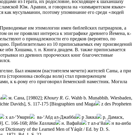
ходцами из Герата, их родословие, восходящее к шаханшаху
оисламской Юж. Аравии, и говорила на «химьяритском языке»
лся как мусульманин, поэтому упоминание его среди «людей
. Приводимые им этимологии имен библейских патриархов, а
том он не проявлял интереса к эпиграфике древнего Йемена, к-
тельствуют о принадлежности его предков (вероятно, по
дицию. Приблизительно из 10 приписываемых ему произведений
ке ибн Хишама, т. н. Книга диадем. В. также приписывается
а отрывки из древних пророческих книг благочестивые
ился.
ангелие. Был имамом (настоятелем мечети) жителей Саны, а при
арита (сторонника свободы воли) стал приверженцем
ками, к к-рому его приговорил йеменский наместник. Могила
а
м. Сана, [19802];
Khoury
R
.
G
. Wahb b. Munabbih. Wiesbaden,
hichte Davids], S. 117-175 [Biographien und Maga
z des Propheten
х ал-‘Умари
ва-‘Абд ал-Джабба
р Закка
р. Дамаск,
]. С. 166-168;
Ибн
Халлика
н
. Вафайа
т ал-а‘йа
н ва-анба
b or Dictionary of the Learned Men of Yáqút / Ed. by D. S.
z., 1871. Bd. 1. S. 22.