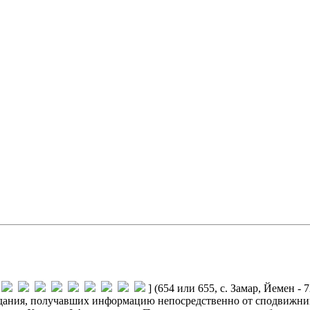
] (654
или 655, с. Замар, Йемен - 
редания, получавших информацию непосредственно от сподвижн