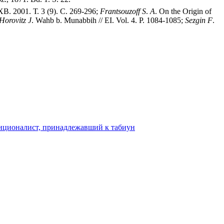
 2001. Т. 3 (9). С. 269-296;
Frantsouzoff
S
.
A
. On the Origin of
Horovitz
J
. Wahb b. Munabbih // EI. Vol. 4. P. 1084-1085;
Sezgin
F
.
диционалист, принадлежавший к табиун