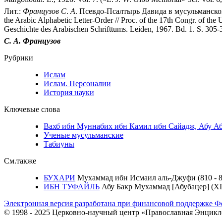
Лит.:
Французов
С
.
А
. Псевдо-Псалтырь Давида в мусульманской 
the Arabic Alphabetic Letter-Order // Proc. of the 17th Congr. of the 
Geschichte des Arabischen Schrifttums. Leiden, 1967. Bd. 1. S. 305-
С.
А.
Французов
Рубрики
Ислам
Ислам. Персоналии
История науки
Ключевые слова
Вахб ибн Муннабих ибн Камил ибн Сайадж, Абу Абд
Ученые мусульманские
Табиуны
См.также
БУХАРИ
Мухаммад ибн Исмаил аль-Джуфи (810 - 8
ИБН ТУФАЙЛЬ
Абу Бакр Мухаммад [Абубацер] (XII
Электронная версия разработана при финансовой поддержке Ф
© 1998 - 2025 Церковно-научный центр «Православная Энцикл