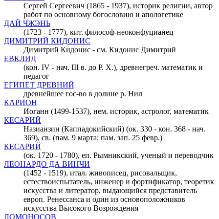
Сергей Сергеевич (1865 - 1937), историк религии, автор
работ по основному богословию и апологетике
ДАЙ ЧЖЭНЬ
(1723 - 1777), кит. философ-неоконфуцианец
ДИМИТРИЙ КИДОНИС
Димитрий Кидонис - см. Кидонис Димитрий
ЕВКЛИД
(кон. IV - нач. III в. до Р. Х.), древнегреч. математик и
педагог
ЕГИПЕТ ДРЕВНИЙ
древнейшее гос-во в долине р. Нил
КАРИОН
Иоганн (1499-1537), нем. историк, астролог, математик
КЕСАРИЙ
Назианзин (Каппадокийский) (ок. 330 - кон. 368 - нач.
369), св. (пам. 9 марта; пам. зап. 25 февр.)
КЕСАРИЙ
(ок. 1720 - 1780), еп. Рымникский, ученый и переводчик
ЛЕОНАРДО ДА ВИНЧИ
(1452 - 1519), итал. живописец, рисовальщик,
естествоиспытатель, инженер и фортификатор, теоретик
искусства и литератор, выдающийся представитель
европ. Ренессанса и один из основоположников
искусства Высокого Возрождения
ЛОМОНОСОВ