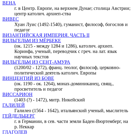
ВЕНА
г. в Центр. Европе, на верхнем Дунае; столица Австрии;
центр католич. архиеп-ства
ВИВЕС
Хуан Луис (1492-1540), гуманист, философ, богослов и
педагог
ВИЗАНТИЙСКАЯ ИМПЕРИЯ. ЧАСТЬ II
ВИЛЬГЕЛЬМ ИЗ МЁРБЕКЕ
(ок. 1215 - между 1284 и 1286), католич. архиеп.
Коринфа, ученый, переводчик с греч. на лат. язык
научных текстов
ВИЛЬГЕЛЬМ ИЗ СЕНТ-АМУРА
(1200/02 - 1272), франц. теолог, философ, церковно-
политический деятель католич. Европы
ВИНЦЕНТИЙ ИЗ БОВЕ
(ок. 1190 - ок. 1264), монах-доминиканец, свящ.,
просветитель и педагог
ВИССАРИОН
(1403 (?) - 1472), митр. Никейский
ГАЛИЛЕЙ
Галилео (1564 - 1642), итальянский ученый, мыслитель
ГЕЙДЕЛЬБЕРГ
г. в Германии, в сев. части земли Баден-Вюртемберг, на
р. Неккар
ГЛАГОЛЕВ