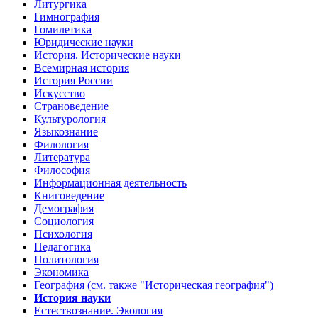
Литургика
Гимнография
Гомилетика
Юридические науки
История. Исторические науки
Всемирная история
История России
Искусство
Страноведение
Культурология
Языкознание
Филология
Литература
Философия
Информационная деятельность
Книговедение
Демография
Социология
Психология
Педагогика
Политология
Экономика
География (см. также "Историческая география")
История науки
Естествознание. Экология