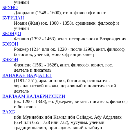
ученый
БРУНО
Джордано (1548 - 1600), итал. философ и поэт
БУРИДАН
Иоанн (Жан) (ок. 1300 - 1358), средневек. философ и
ученый
БЬОНДО
Флавио (1392 - 1463), итал. историк эпохи Возрождения
БЭКОН
Роджер (1214 или ок. 1220 - после 1290), англ. философ,
богослов, ученый, монах-францисканец
БЭКОН
Фрэнсис (1561 - 1626), англ. философ, юрист, гос.
деятель и писатель
ВАНАКАН ВАРДАПЕТ
(1181-1251), арм. историк, богослов, основатель
хоранашатской школы, церковный и политический
деятель
ВАРЛААМ КАЛАБРИЙСКИЙ
(ок. 1290 - 1348), еп. Джераче, визант. писатель, философ
и богослов
ВАХБ
ибн Муннабих ибн Камил ибн Сайадж, Абу Абдаллах
(654 или 655 - 728 или 732), мусульм. ученый-
традиционалист, принадлежавший к табиун