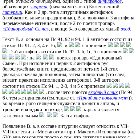
[греч. ἀντίφωνα καθημερινά], один из 3 типов
антифонов
,
образующих
энарксис
(начальную часть) Божественной
литургии
. Как и 2 др. типа литургийных антифонов
(изобразительные и праздничные), В. а. включают 3 антифона,
перемежаемые ектениями; после 2-го поется тропарь
«Единородный Сыне»
, в конце 3-го совершается малый
вход
.
Текст В. а. основан на Пс 91, 92 и 94. 1-й антифон состоит из
стихов Пс 91. 2, 3, 4 и 16,
и
с припевом
. 2-й антифон - из стихов Пс 92. 1ab, 1c, 5 с припевом
; на
поется тропарь «Единородный
Сыне». При исполнении первых 2 антифонов рус.
богослужебные книги предписывают петь их 1-й стих
дважды: сначала до половины, затем полностью (это след
визант. практики исполнения антифонов). 3-й антифон
состоит из стихов Пс 94. 1, 2-3, 4 и 5 с припевом
, после чего поются
входный стих
(Пс 94.
6 с тем же припевом (см. также ст.
«Приидите поклонимся»
)),
во время к-рого священнослужители входят в алтарь, и
тропари и кондаки по входе,
к-рых и является
заключительным
3-го антифона.
Появление В. а. в составе литургии следует относить к VII-
VIII вв.: если в «Мистагогии» прп. Максима Исповедника (ок.
630) еще говорится просто о том, что литургия начинается с