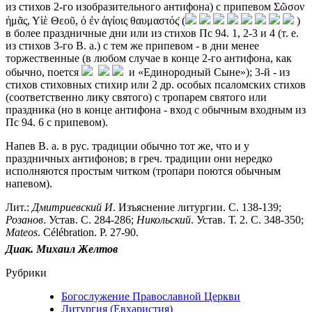
из стихов 2-го изобразительного антифона) с припевом Σῶσον
ἠμᾶς, Υἱὲ Θεοῦ, ὁ ἐν ἁγίοις θαυμαστός̇ (
)
в более праздничные дни или из стихов Пс 94. 1, 2-3 и 4 (т. е.
из стихов 3-го В. а.) с тем же припевом - в дни менее
торжественные (в любом случае в конце 2-го антифона, как
обычно, поется
и «Единородный Сыне»); 3-й - из
стихов стиховных стихир или 2 др. особых псаломских стихов
(соответственно лику святого) с тропарем святого или
праздника (но в конце антифона - вход с обычным входным из
Пс 94. 6 с припевом).
Напев В. а. в рус. традиции обычно тот же, что и у
праздничных антифонов; в греч. традиции они нередко
исполняются простым читком (тропари поются обычным
напевом).
Лит.:
Дмитриевский
И
. Изъяснение литургии. С. 138-139;
Розанов
. Устав. С. 284-286;
Никольский
. Устав. Т. 2. С. 348-350;
Mateos
. Célébration. P. 27-90.
Диак.
Михаил
Желтов
Рубрики
Богослужение Православной Церкви
Литургия (Евхаристия)