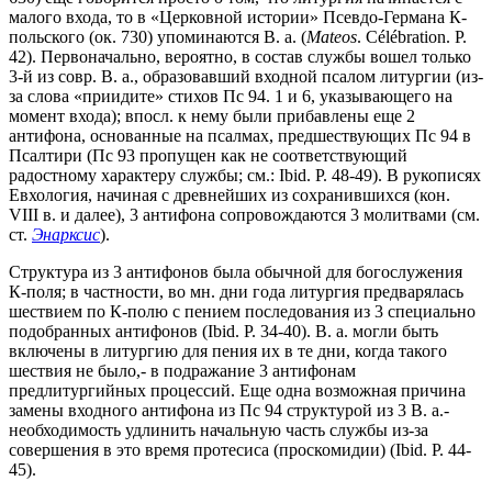
малого входа, то в «Церковной истории» Псевдо-Германа К-
польского (ок. 730) упоминаются В. а. (
Mateos
. Célébration. P.
42). Первоначально, вероятно, в состав службы вошел только
3-й из совр. В. а., образовавший входной псалом литургии (из-
за слова «приидите» стихов Пс 94. 1 и 6, указывающего на
момент входа); впосл. к нему были прибавлены еще 2
антифона, основанные на псалмах, предшествующих Пс 94 в
Псалтири (Пс 93 пропущен как не соответствующий
радостному характеру службы; см.: Ibid. P. 48-49). В рукописях
Евхология, начиная с древнейших из сохранившихся (кон.
VIII в. и далее), 3 антифона сопровождаются 3 молитвами (см.
ст.
Энарксис
).
Структура из 3 антифонов была обычной для богослужения
К-поля; в частности, во мн. дни года литургия предварялась
шествием по К-полю с пением последования из 3 специально
подобранных антифонов (Ibid. P. 34-40). В. а. могли быть
включены в литургию для пения их в те дни, когда такого
шествия не было,- в подражание 3 антифонам
предлитургийных процессий. Еще одна возможная причина
замены входного антифона из Пс 94 структурой из 3 В. а.-
необходимость удлинить начальную часть службы из-за
совершения в это время протесиса (проскомидии) (Ibid. P. 44-
45).