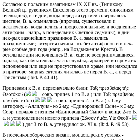
Согласно к-польским памятникам IX-XII вв. (Типикону
Великой ц., рукописям Евхология этого времени, описаниям
очевидцев), в те дни, когда перед литургией совершалось
шествие, В. а. отменялись (впрочем, существовали и
исключения, когда пелись и процессиональные, и вседневные
антифоны - напр., в понедельник Светлой седмицы); в дни
нек-рых важнейших праздников В. а. заменялись
праздничными; литургия начиналась без антифонов и в нек-
рые особые дни года (напр., на Воздвижение Креста). В
остальные дни исполнялись В. а., еще не воспринимавшиеся,
однако, как обязательная часть службы,- архиерей во время их
исполнения или еще не присутствовал в храме, или находился
в притворе; мирная ектения читалась не перед В. а., а перед
Трисвятым (Ibid. P. 40-41).
Припевами к В. а. первоначально были: Ταῖς πρεσβείαις τῆς
Θεοτόκου̇ (
- совр. припев 1-го В. а.) или Ταῖς πρεσβείαις
τῶν ἁγίων σου̇ (
- совр. припев 2-го В. а.) к 1-му
антифону, «Аллилуия» ко 2-му, «Единородный Сыне» к 3-му.
Совр. порядок с пением «Единородный Сыне» в конце 2-го В.
а. и установлением нового припева (Σῶσον ἠμᾶς, Υἱὲ Θεοῦ̇ -
) для 3-го В. а. утвердился ок. XI в. (Ibid. P. 49-53).
В послеиконоборческих визант. монастырских уставах -