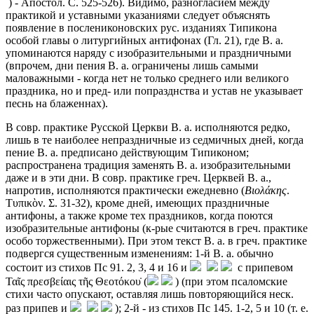
) - Апостол. С. 525-526). Видимо, разногласием между
практикой и уставными указаниями следует объяснять
появление в послениконовских рус. изданиях Типикона
особой главы о литургийных антифонах (Гл. 21), где В. а.
упоминаются наряду с изобразительными и праздничными
(впрочем, дни пения В. а. ограничены лишь самыми
маловажными - когда нет не только среднего или великого
праздника, но и пред- или попразднства и устав не указывает
песнь на блаженнах).
В совр. практике Русской Церкви В. а. исполняются редко,
лишь в те наиболее непраздничные из седмичных дней, когда
пение В. а. предписано действующим Типиконом;
распространена традиция заменять В. а. изобразительными
даже и в эти дни. В совр. практике греч. Церквей В. а.,
напротив, исполняются практически ежедневно (
Βιολάκης
.
Τυπικὸν. Σ. 31-32), кроме дней, имеющих праздничные
антифоны, а также кроме тех праздников, когда поются
изобразительные антифоны (к-рые считаются в греч. практике
особо торжественными). При этом текст В. а. в греч. практике
подвергся существенным изменениям: 1-й В. а. обычно
состоит из стихов Пс 91. 2, 3, 4 и 16 и
с припевом
Ταῖς πρεσβείαις τῆς Θεοτόκου̇ (
) (при этом псаломские
стихи часто опускают, оставляя лишь повторяющийся неск.
раз припев и
); 2-й - из стихов Пс 145. 1-2, 5 и 10 (т. е.