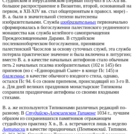
Студийском и Иерусалимском (первый получил в IX-XII вв.
большое распространение в Византии, второй, основанный на
первом, в XII-XIV вв. стал общепринятым в правосл. мире) -
В. а. были в значительной степени вытеснены
изобразительными. Служба
изобразительных
первоначально
сформировалась в богослужении палестинского уединенного
монашества как служба келейного самопричащения
Преждеосвященными Дарами. В студийском
послеиконоборческом богослужении, принявшем
палестинский Часослов за основу суточных служб, эта служба
потеряла практическое значение и была включена в литургию;
вместо В. а. в качестве начальных антифонов стало обычным
петь 2 начальных псалма изобразительных (102 и 145) без
припевов (но с «Единородный Сыне» в конце Пс 145) и
блаженны
; в качестве обычного входного стиха, однако,
остался Пс 94. 6 со своим припевом, происходящий из 3-го В.
а. Для дней великих праздников монастырские Типиконы
сохранили праздничные антифоны со своими входными
стихами.
В. а. же используются Типиконами различных редакций по-
разному. В
Студийско-Алексиевском Типиконе
1034 г., лучшим
образом из сохранившихся памятников отражающем
студийскую практику X в., В. а. встречаются лишь в неделю
Антипасхи
в качестве праздничных (
Пентковский
. Типикон.