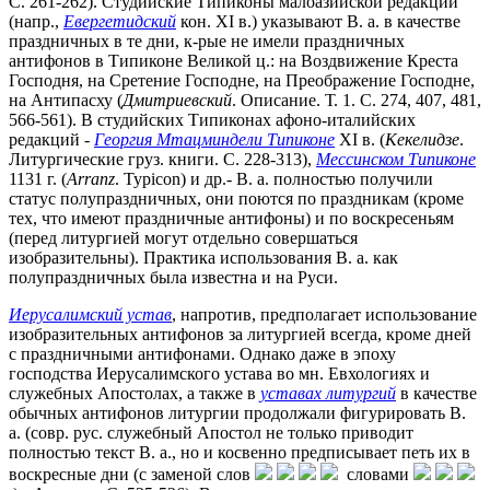
С. 261-262). Студийские Типиконы малоазийской редакции
(напр.,
Евергетидский
кон. XI в.) указывают В. а. в качестве
праздничных в те дни, к-рые не имели праздничных
антифонов в Типиконе Великой ц.: на Воздвижение Креста
Господня, на Сретение Господне, на Преображение Господне,
на Антипасху (
Дмитриевский
. Описание. Т. 1. С. 274, 407, 481,
566-561). В студийских Типиконах афоно-италийских
редакций -
Георгия Мтацминдели Типиконе
XI в. (
Кекелидзе
.
Литургические груз. книги. С. 228-313),
Мессинском Типиконе
1131 г. (
Arranz
. Typicon) и др.- В. а. полностью получили
статус полупраздничных, они поются по праздникам (кроме
тех, что имеют праздничные антифоны) и по воскресеньям
(перед литургией могут отдельно совершаться
изобразительны). Практика использования В. а. как
полупраздничных была известна и на Руси.
Иерусалимский устав
, напротив, предполагает использование
изобразительных антифонов за литургией всегда, кроме дней
с праздничными антифонами. Однако даже в эпоху
господства Иерусалимского устава во мн. Евхологиях и
служебных Апостолах, а также в
уставах литургий
в качестве
обычных антифонов литургии продолжали фигурировать В.
а. (совр. рус. служебный Апостол не только приводит
полностью текст В. а., но и косвенно предписывает петь их в
воскресные дни (с заменой слов
словами