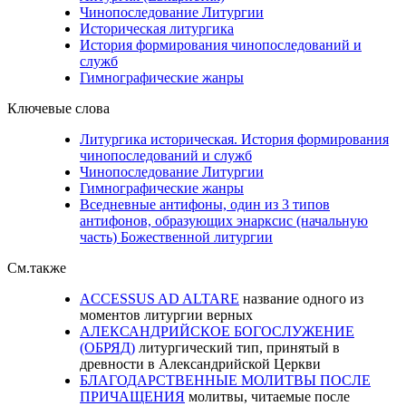
Чинопоследование Литургии
Историческая литургика
История формирования чинопоследований и
служб
Гимнографические жанры
Ключевые слова
Литургика историческая. История формирования
чинопоследований и служб
Чинопоследование Литургии
Гимнографические жанры
Вседневные антифоны, один из 3 типов
антифонов, образующих энарксис (начальную
часть) Божественной литургии
См.также
ACCESSUS AD ALTARE
название одного из
моментов литургии верных
АЛЕКСАНДРИЙСКОЕ БОГОСЛУЖЕНИЕ
(ОБРЯД)
литургический тип, принятый в
древности в Александрийской Церкви
БЛАГОДАРСТВЕННЫЕ МОЛИТВЫ ПОСЛЕ
ПРИЧАЩЕНИЯ
молитвы, читаемые после