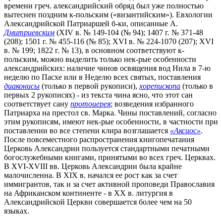
времени греч. александрийский обряд был уже полностью
вытеснен поздним к-польским («византийским»). Евхологии
Александрийской Патриаршей б-ки, описанные А.
Дмитриевским
(XIV в. № 149-104 (№ 94); 1407 г. № 371-48
(208); 1501 г. № 455-116 (№ 85); XVI в. № 224-1070 (207); XVI
в. № 199; 1822 г. № 13), в основном соответствуют к-
польским, можно выделить только нек-рые особенности
александрийских: наличие чинов освящения вод Нила в 7-ю
неделю по Пасхе или в Неделю всех святых, поставления
диаконисы
(только в первой рукописи),
хорепископа
(только в
первых 2 рукописях) - из текста чина ясно, что этот сан
соответствует сану
протоиерея
; возведения избранного
Патриарха на престол св. Марка. Чины поставлений, согласно
этим рукописям, имеют нек-рые особенности, в частности при
поставлении во все степени клира возглашается
«Аксиос»
.
После повсеместного распространения книгопечатания
Церковь Александрии пользуется стандартными печатными
богослужебными книгами, принятыми во всех греч. Церквах.
В XVI-XVIII вв. Церковь Александрии была крайне
малочисленна. В XIX в. начался ее рост как за счет
иммигрантов, так и за счет активной проповеди Православия
на Африканском континенте - в XX в. литургия в
Александрийской Церкви совершается более чем на 50
языках.