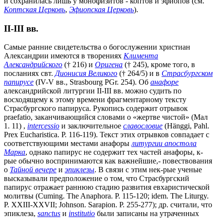
и сохранилась лишь у монофизитов - коптов и эфиопов (см.
Коптская Церковь
,
Эфиопская Церковь
).
II-III вв.
Самые ранние свидетельства о богослужении христиан
Александрии имеются в творениях
Климента
Александрийского
(† 216) и
Оригена
(† 245), кроме того, в
посланиях свт.
Дионисия Великого
(† 264/5) и в
Страсбургском
папирусе
(IV-V вв., Strasbourg PGr. 254). Об
анафоре
александрийской литургии II-III вв. можно судить по
восходящему к этому времени фрагментарному тексту
Страсбургского папируса. Рукопись содержит отрывок
praefatio, заканчивающийся словами о «жертве чистой» (Мал
1. 11) ,
intercessio
и заключительное
славословие
(Hänggi, Pahl.
Prex Eucharistica. P. 116-119). Текст этих отрывков совпадает с
соответствующими местами анафоры
литургии апостола
Марка
, однако папирус не содержит тех частей анафоры, к-
рые обычно воспринимаются как важнейшие,- повествования
о
Тайной вечере
и
эпиклезы
. В связи с этим нек-рые ученые
высказывали предположение о том, что Страсбургский
папирус отражает раннюю стадию развития евхаристической
молитвы (Cuming. The Anaphora. P. 115-120; idem. The Liturgy.
P. XXIII-XXVII; Johnson. Sarapion. P. 255-277); др. считали, что
эпиклеза,
sanctus
и
institutio
были записаны на утраченных