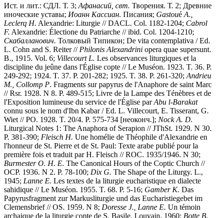
Ист. и лит.: СДЛ. Т. 3;
Афанасий, свт.
Творения. Т. 2; Древние
иноческие уставы;
Иоанн Кассиан.
Писания;
Gastou
é
A.,
Leclerq H.
Alexandrie: Liturgie // DACL. Col. 1182-1204;
Cabrol
F.
Alexandrie: Électione du Patriarche // ibid. Col. 1204-1210;
Скабалланович.
Толковый Типикон; De vita contemplativa / Ed.
L. Cohn and S. Reiter //
Philonis Alexandrini
opera quae supersunt.
B., 1915. Vol. 6;
Villecourt L.
Les observances liturgiques et la
discipline du jeûne dans l'Église copte // Le Muséon. 1923. T. 36. P.
249-292; 1924. T. 37. P. 201-282; 1925. T. 38. P. 261-320;
Andrieu
M., Collomp P
. Fragments sur papyrus de l'Anaphore de saint Marc
// Rsr. 1928. N 8. P. 489-515; Livre de la Lampe des Ténèbres et de
l'Exposition lumineuse du service de l'Église par
Abu l-Barakat
connu sous le nom d'Ibn Kabar / Еd. L. Villecourt, E. Tisserant, G.
Wiet // PO. 1928. T. 20/4. P. 575-734 [неоконч.];
Nock A. D.
Liturgical Notes 1: The Anaphora of Serapion // JThSt. 1929. N 30.
P. 381-390;
Fleisch
H.
Une homélie de Théophile d'Alexandrie en
l'honneur de St. Pierre et de St. Paul: Texte arabe publié pour la
première fois et traduit par H. Fleisch // ROС. 1935/1946. N 30;
Burmester O. H. E.
The Canonical Hours of the Coptic Church //
OCP. 1936. N 2. P. 78-100;
Dix G.
The Shape of the Liturgy. L.,
1945;
Lanne E.
Les textes de la liturgie eucharistique en dialecte
sahidique // Le Muséon. 1955. T. 68. P. 5-16;
Gamber K.
Das
Papyrusfragment zur Markusliturgie und das Eucharistiegebet im
Clemensbrief // OS. 1959. N 8;
Doresse J., Lanne E.
Un témoin
archaique de la liturgie copte de S. Basile. Louvain, 1960;
Botte B.