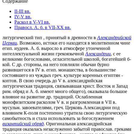
Содержание
II-III вв.
IV-V вв.
Раскол в V-VI вв.
Правосл. А. б. в VII-XX вв.
литургический тип , принятый в древности в
Александрийской
Церкви
. Возможно, истоки его находятся в молитвенном чине
егип. иудеев. А. б. выросло в атмосфере утонченной
интеллектуальной жизни грекоязычной
Александрии
, с ее
великими богословами, огласительной школой, богатейшей б-
кой. С др. стороны, на него повлияли обычаи бурно
развившегося в IV в. егип. монашества, в большинстве
состоявшего из чуждых греч. культуре коренных египтян -
коптов. В свою очередь до V в. александрийская
литургическая традиция, связывавшая христ. Восток и Запад
рим. обряд и А. б. имеют много общего), оказывала большое
влияние на развитие др. традиций. Ослабленная
монофизитским расколом V в. и разгромленная в VII в.
мусульм. завоевателями, греч. Церковь Александрии под
влиянием К-поля постепенно утратила свою литургическую
самобытность и стала использовать за богослужением
византийский обряд
. Оригинальная александрийская
традиция оказалась незаслуженно забытой православ. греками