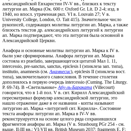
александрийской Евхаристии IV-V вв., близких к тексту
литургии ап. Марка (Ок. 600 г. Oxford Gr. Lit. D 2-4; изд. в
1940, но впосл. утраченная ркп. VI в. Louvain 27; V в.
University College, London, O. Tait 415). Значительное число
рукописей, содержащих молитвы литургии ап. Марка, а также
близость текстов др. александрийских литургий к литургии
ап. Марка подтверждают, что эта литургия была основной в
Александрийской Церкви.
Анафора и основные молитвы литургии ап. Марка к IV в.
были уже сформированы. Анафора литургии ап. Марка
состояла из praefatio, завершающегося цитатой Мал 1. 11,
intercessio, pre-sanctus, sanctus, epiclesis I (эпиклеза зап. типа),
institutio, anamnesis (см.
Анамнесис
), epiclesis II (эпиклеза вост.
типа), заключительного славословия. В течение столетия
дополнялось в первую очередь intercessio (Cuming. The Liturgy.
P. 69-74). В «Светильнике»
Абу-ль-Бараката
(Villecourt)
говорится, что в 1-й пол. V в. свт. Кирилл Александрийский
пересматривал формуляр александрийской литургии, это
нашло отражение даже в ее названии - копты называют
литургию ап. Марка «литургией свт. Кирилла». Состояние
текста анафоры литургии ап. Марка в IV-V вв.
реконструируется на основе целого ряда сохранившихся
фрагментов анафоры ап. Марка (V в. Strasbourg PGr 254 - см.
выше, II-III вв.; VI-VII вв. British Museum 2037: fragments E, F;