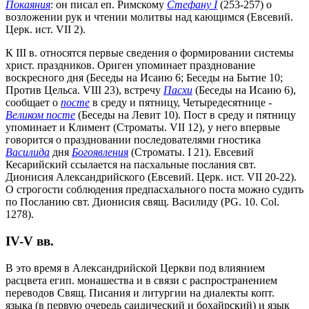
Покаяния
: он писал еп. Римскому
Стефану I
(253-257) о
возложении рук и чтении молитвы над кающимся (Евсевий.
Церк. ист. VII 2).
К III в. относятся первые сведения о формировании системы
христ. праздников. Ориген упоминает празднование
воскресного дня (Беседы на Исаию 6; Беседы на Бытие 10;
Против Цельса. VIII 23), встречу
Пасхи
(Беседы на Исаию 6),
сообщает о
посте
в среду и пятницу, Четыредесятнице -
Великом посте
(Беседы на Левит 10). Пост в среду и пятницу
упоминает и Климент (Строматы. VII 12), у него впервые
говорится о праздновании последователями гностика
Василида
дня
Богоявления
(Строматы. I 21). Евсевий
Кесарийский ссылается на пасхальные послания свт.
Дионисия Александрийского (Евсевий. Церк. ист. VII 20-22).
О строгости соблюдения предпасхального поста можно судить
по Посланию свт. Дионисия свящ. Василиду (PG. 10. Col.
1278).
IV-V вв.
В это время в Александрийской Церкви под влиянием
расцвета егип. монашества и в связи с распространением
переводов Свящ. Писания и литургии на диалекты копт.
языка (в первую очередь саидический и бохайрский) и язык