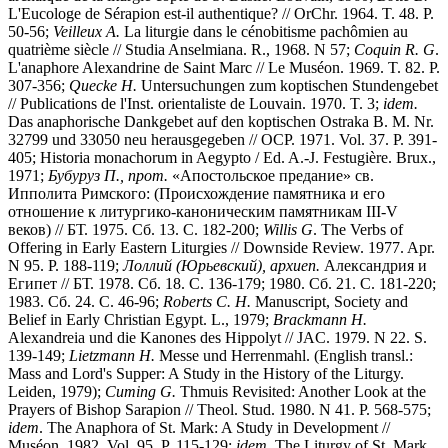
L'Eucologe de Sérapion est-il authentique? // OrChr. 1964. T. 48. P.
50-56;
Veilleux A.
La liturgie dans le cénobitisme pachômien au
quatrième siècle // Studia Anselmiana. R., 1968. N 57;
Coquin R. G
.
L'anaphore Alexandrine de Saint Marc // Le Muséon. 1969. T. 82. P.
307-356;
Quecke H.
Untersuchungen zum koptischen Stundengebet
// Publications de l'Inst. orientaliste de Louvain. 1970. T. 3;
idem.
Das anaphorische Dankgebet auf den koptischen Ostraka B. M. Nr.
32799 und 33050 neu herausgegeben // OCP. 1971. Vol. 37. P. 391-
405; Historia monachorum in Aegypto / Ed. A.-J. Festugière. Brux.,
1971;
Бубуруз П., прот.
«Апостольское предание» св.
Ипполита Римского: (Происхождение памятника и его
отношение к литургико-каноническим памятникам III-V
веков) // БТ. 1975. Сб. 13. С. 182-200;
Willis G
. The Verbs of
Offering in Early Eastern Liturgies // Downside Review. 1977. Apr.
N 95. P. 188-119;
Лоллий (Юрьевский), архиеп.
Александрия и
Египет // БТ. 1978. Сб. 18. С. 136-179; 1980. Сб. 21. С. 181-220;
1983. Сб. 24. С. 46-96;
Roberts C. H.
Manuscript, Society and
Belief in Early Christian Egypt. L., 1979;
Brackmann
H.
Alexandreia und die Kanones des Hippolyt // JAC. 1979. N 22. S.
139-149;
Lietzmann H.
Messe und Herrenmahl. (English transl.:
Mass and Lord's Supper: A Study in the History of the Liturgy.
Leiden, 1979);
Cuming G.
Thmuis Revisited: Another Look at the
Prayers of Bishop Sarapion // Theol. Stud. 1980. N 41. P. 568-575;
idem
. The Anaphora of St. Mark: A Study in Development //
Muséon. 1982. Vol. 95. P. 115-129;
idem.
The Liturgy of St. Mark.