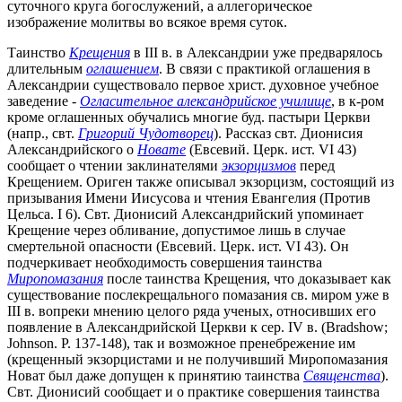
суточного круга богослужений, а аллегорическое
изображение молитвы во всякое время суток.
Таинство
Крещения
в III в. в Александрии уже предварялось
длительным
оглашением
. В связи с практикой оглашения в
Александрии существовало первое христ. духовное учебное
заведение -
Огласительное александрийское училище
, в к-ром
кроме оглашенных обучались многие буд. пастыри Церкви
(напр., свт.
Григорий Чудотворец
). Рассказ свт. Дионисия
Александрийского о
Новате
(Евсевий. Церк. ист. VI 43)
сообщает о чтении заклинателями
экзорцизмов
перед
Крещением. Ориген также описывал экзорцизм, состоящий из
призывания Имени Иисусова и чтения Евангелия (Против
Цельса. I 6). Свт. Дионисий Александрийский упоминает
Крещение через обливание, допустимое лишь в случае
смертельной опасности (Евсевий. Церк. ист. VI 43). Он
подчеркивает необходимость совершения таинства
Миропомазания
после таинства Крещения, что доказывает как
существование послекрещального помазания св. миром уже в
III в. вопреки мнению целого ряда ученых, относивших его
появление в Александрийской Церкви к сер. IV в. (Bradshow;
Johnson. P. 137-148), так и возможное пренебрежение им
(крещенный экзорцистами и не получивший Миропомазания
Новат был даже допущен к принятию таинства
Священства
).
Свт. Дионисий сообщает и о практике совершения таинства