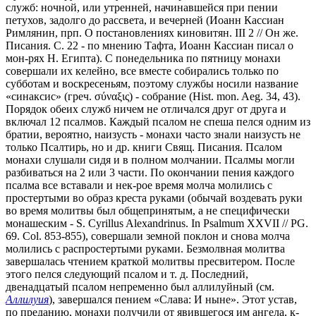
служб: ночной, или утренней, начинавшейся при пении
петухов, задолго до рассвета, и вечерней (Иоанн Кассиан
Римлянин, прп. О постановлениях киновитян. III 2 // Он же.
Писания. С. 22 - по мнению Тафта, Иоанн Кассиан писал о
мон-рях Н. Египта). С понедельника по пятницу монахи
совершали их келейно, все вместе собирались только по
субботам и воскресеньям, поэтому службы носили название
«синаксис» (греч. σύναξις) - собрание (Hist. mon. Aeg. 34, 43).
Порядок обеих служб ничем не отличался друг от друга и
включал 12 псалмов. Каждый псалом не спеша пелся одним из
братии, вероятно, наизусть - монахи часто знали наизусть не
только Псалтирь, но и др. книги Свящ. Писания. Псалом
монахи слушали сидя и в полном молчании. Псалмы могли
разбиваться на 2 или 3 части. По окончании пения каждого
псалма все вставали и нек-рое время молча молились с
простертыми во образ креста руками (обычай воздевать руки
во время молитвы был общепринятым, а не специфически
монашеским - S. Cyrillus Alexandrinus. In Psalmum XXVII // PG.
69. Col. 853-855), совершали земной поклон и снова молча
молились с распростертыми руками. Безмолвная молитва
завершалась чтением краткой молитвы пресвитером. После
этого пелся следующий псалом и т. д. Последний,
двенадцатый псалом непременно был аллилуйный (см.
Аллилуия
), завершался пением «Слава: И ныне». Этот устав,
по преданию, монахи получили от явившегося им ангела, к-