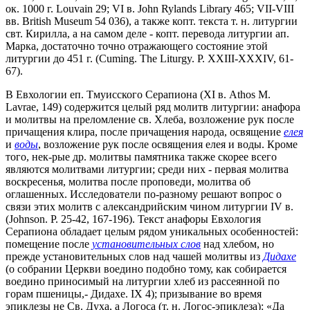
ок. 1000 г. Louvain 29; VI в. John Rylands Library 465; VII-VIII
вв. British Museum 54 036), а также копт. текста т. н. литургии
свт. Кирилла, а на самом деле - копт. перевода литургии ап.
Марка, достаточно точно отражающего состояние этой
литургии до 451 г. (Cuming. The Liturgy. P. XXIII-XXXIV, 61-
67).
В Евхологии еп. Тмуисского Серапиона (XI в. Athos M.
Lavrae, 149) содержится целый ряд молитв литургии: анафора
и молитвы на преломление св. Хлеба, возложение рук после
причащения клира, после причащения народа, освящение
елея
и
воды
, возложение рук после освящения елея и воды. Кроме
того, нек-рые др. молитвы памятника также скорее всего
являются молитвами литургии; среди них - первая молитва
воскресенья, молитва после проповеди, молитва об
оглашенных. Исследователи по-разному решают вопрос о
связи этих молитв с александрийским чином литургии IV в.
(Johnson. P. 25-42, 167-196). Текст анафоры Евхология
Серапиона обладает целым рядом уникальных особенностей:
помещение после
установительных слов
над хлебом, но
прежде установительных слов над чашей молитвы из
Дидахе
(о собрании Церкви воедино подобно тому, как собирается
воедино приносимый на литургии хлеб из рассеянной по
горам пшеницы,- Дидахе. IX 4); призывание во время
эпиклезы не Св. Духа, а Логоса (т. н. Логос-эпиклеза): «Да