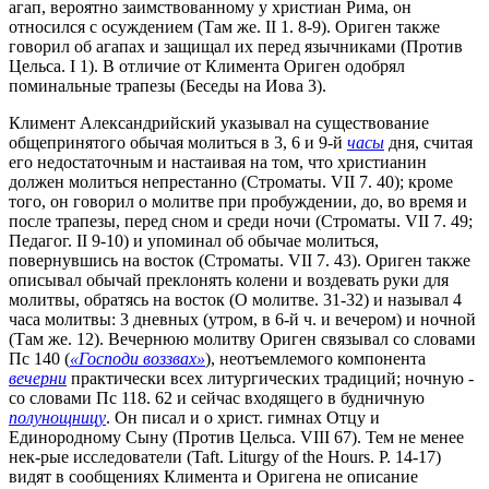
агап, вероятно заимствованному у христиан Рима, он
относился с осуждением (Там же. II 1. 8-9). Ориген также
говорил об агапах и защищал их перед язычниками (Против
Цельса. I 1). В отличие от Климента Ориген одобрял
поминальные трапезы (Беседы на Иова 3).
Климент Александрийский указывал на существование
общепринятого обычая молиться в 3, 6 и 9-й
часы
дня, считая
его недостаточным и настаивая на том, что христианин
должен молиться непрестанно (Строматы. VII 7. 40); кроме
того, он говорил о молитве при пробуждении, до, во время и
после трапезы, перед сном и среди ночи (Строматы. VII 7. 49;
Педагог. II 9-10) и упоминал об обычае молиться,
повернувшись на восток (Строматы. VII 7. 43). Ориген также
описывал обычай преклонять колени и воздевать руки для
молитвы, обратясь на восток (О молитве. 31-32) и называл 4
часа молитвы: 3 дневных (утром, в 6-й ч. и вечером) и ночной
(Там же. 12). Вечернюю молитву Ориген связывал со словами
Пс 140 (
«Господи воззвах»
), неотъемлемого компонента
вечерни
практически всех литургических традиций; ночную -
со словами Пс 118. 62 и сейчас входящего в будничную
полунощницу
. Он писал и о христ. гимнах Отцу и
Единородному Сыну (Против Цельса. VIII 67). Тем не менее
нек-рые исследователи (Taft. Liturgy of the Hours. P. 14-17)
видят в сообщениях Климента и Оригена не описание