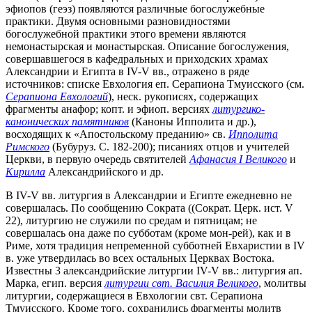
эфиопов (геэз) появляются различные богослужебные
практики. Двумя основными разновидностями
богослужебной практики этого времени являются
немонастырская и монастырская. Описание богослужения,
совершавшегося в кафедральных и приходских храмах
Александрии и Египта в IV-V вв., отражено в ряде
источников: списке Евхология еп. Серапиона Тмуисского (см.
Серапиона Евхологий
), неск. рукописях, содержащих
фрагменты анафор; копт. и эфиоп. версиях
литургико-
канонических памятников
(Каноны Ипполита и др.),
восходящих к «Апостольскому преданию» св.
Ипполита
Римского
(Бубуруз. С. 182-200); писаниях отцов и учителей
Церкви, в первую очередь святителей
Афанасия I Великого
и
Кирилла
Александрийского и др.
В IV-V вв. литургия в Александрии и Египте ежедневно не
совершалась. По сообщению Сократа ((Сократ. Церк. ист. V
22), литургию не служили по средам и пятницам; не
совершалась она даже по субботам (кроме мон-рей), как и в
Риме, хотя традиция непременной субботней Евхаристии в IV
в. уже утвердилась во всех остальных Церквах Востока.
Известны 3 александрийские литургии IV-V вв.: литургия ап.
Марка, егип. версия
литургии свт. Василия Великого
, молитвы
литургии, содержащиеся в Евхологии свт. Серапиона
Тмуисского. Кроме того, сохранились фрагменты молитв