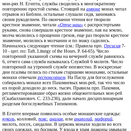
мон-рях Н. Египта, службы сводились к многократному
повторению простой схемы. Стоящий на
амвоне
монах читал
отрывок из Библии, остальные слушали сидя, занимаясь
своим рукоделием. По окончании чтения все творили
крестное знамение, читали
«Отче наш»
с распростертыми
руками, снова совершали крестное знамение, пав на землю,
молча молились о прощении грехов, еще раз творили крестное
знамение, молились в молчании и по знаку садились.
Начиналось следующее чтение (см.: Правила прп.
Орсисия
7-
10 - цит. по: Taft. Liturgy of the Hours. P. 64-65). Число
повторений указанной схемы на вечерней службе равнялось
6, отчего сама служба называлась Службой 6 молитв. Число
повторений на утренней службе неизвестно. В воскресные
дни псалмы пелись по стихам старшими монахами, остальные
монахи отвечали
респонсорием
. На Пасху для богослужения
собирались монахи всех Пахомиевых мон-рей, так что число
их порой доходило до неск. тысяч. Правила прп. Пахомия,
регламентировавшие образ жизни общежительных мон-рей
(Скабалланович. С. 233-236), дали начало дисциплинарным
разделам богослужебных Типиконов.
В Египте впервые появились особые монашеские одежды:
куколь
, колловий,
пояс
,
аналав
, или
анаволий
,
мафорий
,
милоть, посох, сандалии. В церковь монахи ходили во всех
своих одеждах, но босиком. У входа в храм диаконы омывали