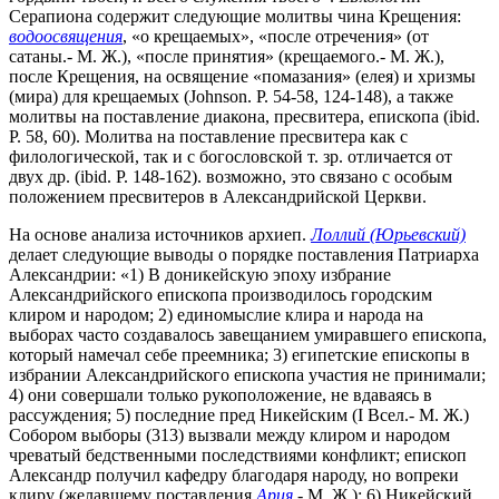
Серапиона содержит следующие молитвы чина Крещения:
водоосвящения
, «о крещаемых», «после отречения» (от
сатаны.- М. Ж.), «после принятия» (крещаемого.- М. Ж.),
после Крещения, на освящение «помазания» (елея) и хризмы
(мира) для крещаемых (Johnson. P. 54-58, 124-148), а также
молитвы на поставление диакона, пресвитера, епископа (ibid.
P. 58, 60). Молитва на поставление пресвитера как с
филологической, так и с богословской т. зр. отличается от
двух др. (ibid. P. 148-162). возможно, это связано с особым
положением пресвитеров в Александрийской Церкви.
На основе анализа источников архиеп.
Лоллий (Юрьевский)
делает следующие выводы о порядке поставления Патриарха
Александрии: «1) В доникейскую эпоху избрание
Александрийского епископа производилось городским
клиром и народом; 2) единомыслие клира и народа на
выборах часто создавалось завещанием умиравшего епископа,
который намечал себе преемника; 3) египетские епископы в
избрании Александрийского епископа участия не принимали;
4) они совершали только рукоположение, не вдаваясь в
рассуждения; 5) последние пред Никейским (I Всел.- М. Ж.)
Собором выборы (313) вызвали между клиром и народом
чреватый бедственными последствиями конфликт; епископ
Александр получил кафедру благодаря народу, но вопреки
клиру (желавшему поставления
Ария
.- М. Ж.); 6) Никейский