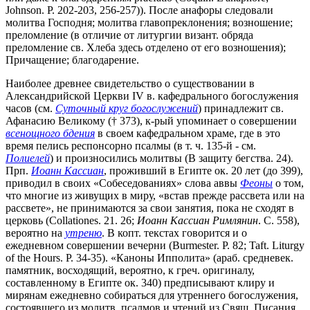
Johnson. P. 202-203, 256-257)). После анафоры следовали
молитва Господня; молитва главопреклонения; возношение;
преломление (в отличие от литургии визант. обряда
преломление св. Хлеба здесь отделено от его возношения);
Причащение; благодарение.
Наиболее древнее свидетельство о существовании в
Александрийской Церкви IV в. кафедрального богослужения
часов (см.
Суточный круг богослужений
) принадлежит св.
Афанасию Великому († 373), к-рый упоминает о совершении
всенощного бдения
в своем кафедральном храме, где в это
время пелись респонсорно псалмы (в т. ч. 135-й - см.
Полиелей
) и произносились молитвы (В защиту бегства. 24).
Прп.
Иоанн Кассиан
, проживший в Египте ок. 20 лет (до 399),
приводил в своих «Собеседованиях» слова аввы
Феоны
о том,
что многие из живущих в миру, «встав прежде рассвета или на
рассвете», не принимаются за свои занятия, пока не сходят в
церковь (Collationes. 21. 26;
Иоанн Кассиан Римлянин
. С. 558),
вероятно на
утреню
. В копт. текстах говорится и о
ежедневном совершении вечерни (Burmester. P. 82; Taft. Liturgy
of the Hours. P. 34-35). «Каноны Ипполита» (араб. средневек.
памятник, восходящий, вероятно, к греч. оригиналу,
составленному в Египте ок. 340) предписывают клиру и
мирянам ежедневно собираться для утреннего богослужения,
состоявшего из молитв, псалмов и чтений из Свящ. Писания