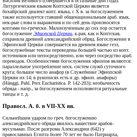
Василия Великого (совершается в остальные дни года).
Литургическим языком Коптской Церкви является
бохайрский диалект копт. языка, с X в. за богослужением
также используется ставший общенациональным араб. язык,
нек-рые слова и выражения и по сей день произносятся
коптами по-гречески. Малоизученным до сих пор остается
богослужение
Эфиопской Церкви
, к-рая, как и Коптская,
сохранила древний александрийский обряд. Богослужение в
Эфиопской Церкви совершается на древнем языке геэз,
богослужебные тексты переведены большей частью из копт.
источников или непосредственно, или через посредство араб.
переводов. Особенностями богослужения эфиопов являются:
параллельное употребление неск. систем служб суточного
круга; большое число анафор (в Служебнике Эфиопской
Церкви их 14; в рукописях есть и др. эфиоп. анафоры)
(Hänggi, Pahl. Prex Eucharistica. P. 142-203); необычность
обряда - напр., за богослужением исполняются ритуальные
танцы и т. д.
Правосл. А. б. в VII-XX вв.
Сильнейшим ударом по греч. богослужению
александрийского обряда явилось нашествие арабов-
мусульман. После разгрома Александрии (642) у
православных Египта более 70 лет не было Патриарха,