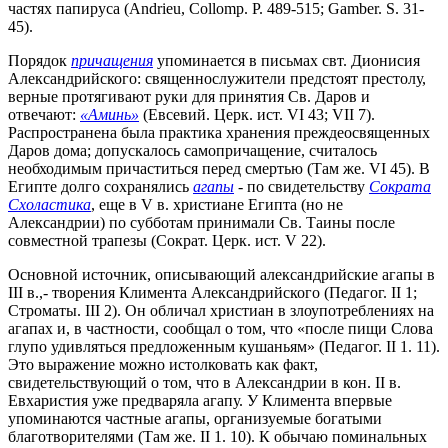
частях папируса (Andrieu, Collomp. P. 489-515; Gamber. S. 31-
45).
Порядок
причащения
упоминается в письмах свт. Дионисия
Александрийского: священнослужители предстоят престолу,
верные протягивают руки для принятия Св. Даров и
отвечают:
«Аминь»
(Евсевий. Церк. ист. VI 43; VII 7).
Распространена была практика хранения преждеосвященных
Даров дома; допускалось самопричащение, считалось
необходимым причаститься перед смертью (Там же. VI 45). В
Египте долго сохранялись
агапы
- по свидетельству
Сократа
Схоластика
, еще в V в. христиане Египта (но не
Александрии) по субботам принимали Св. Таины после
совместной трапезы (Сократ. Церк. ист. V 22).
Основной источник, описывающий александрийские агапы в
III в.,- творения Климента Александрийского (Педагог. II 1;
Строматы. III 2). Он обличал христиан в злоупотреблениях на
агапах и, в частности, сообщал о том, что «после пищи Слова
глупо удивляться предложенным кушаньям» (Педагог. II 1. 11).
Это выражение можно истолковать как факт,
свидетельствующий о том, что в Александрии в кон. II в.
Евхаристия уже предваряла агапу. У Климента впервые
упоминаются частные агапы, организуемые богатыми
благотворителями (Там же. II 1. 10). К обычаю поминальных