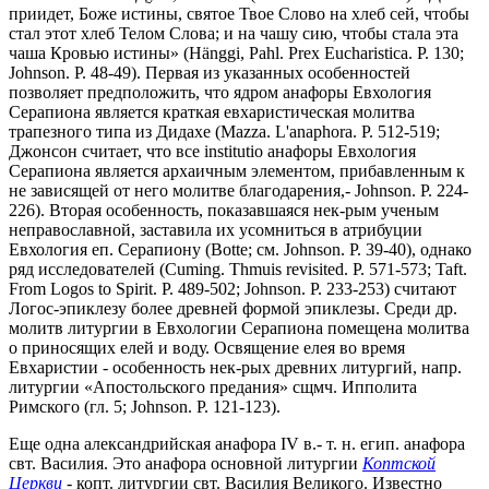
приидет, Боже истины, святое Твое Слово на хлеб сей, чтобы
стал этот хлеб Телом Слова; и на чашу сию, чтобы стала эта
чаша Кровью истины» (Hänggi, Pahl. Prex Eucharistica. P. 130;
Johnson. P. 48-49). Первая из указанных особенностей
позволяет предположить, что ядром анафоры Евхология
Серапиона является краткая евхаристическая молитва
трапезного типа из Дидахе (Mazza. L'anaphora. P. 512-519;
Джонсон считает, что все institutio анафоры Евхология
Серапиона является архаичным элементом, прибавленным к
не зависящей от него молитве благодарения,- Johnson. P. 224-
226). Вторая особенность, показавшаяся нек-рым ученым
неправославной, заставила их усомниться в атрибуции
Евхология еп. Серапиону (Botte; см. Johnson. P. 39-40), однако
ряд исследователей (Cuming. Thmuis revisited. P. 571-573; Taft.
From Logos to Spirit. P. 489-502; Johnson. P. 233-253) считают
Логос-эпиклезу более древней формой эпиклезы. Среди др.
молитв литургии в Евхологии Серапиона помещена молитва
о приносящих елей и воду. Освящение елея во время
Евхаристии - особенность нек-рых древних литургий, напр.
литургии «Апостольского предания» сщмч. Ипполита
Римского (гл. 5; Johnson. P. 121-123).
Еще одна александрийская анафора IV в.- т. н. егип. анафора
свт. Василия. Это анафора основной литургии
Коптской
Церкви
- копт. литургии свт. Василия Великого. Известно