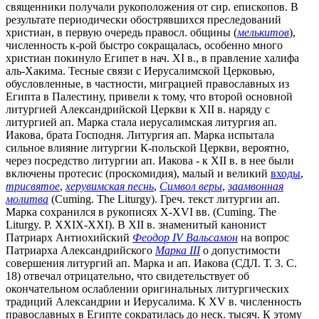
священники получали рукоположения от сир. епископов. В
результате периодически обострявшихся преследований
христиан, в первую очередь правосл. общины (
мелькитов
),
численность к-рой быстро сокращалась, особенно много
христиан покинуло Египет в нач. XI в., в правление халифа
аль-Хакима. Тесные связи с Иерусалимской Церковью,
обусловленные, в частности, миграцией православных из
Египта в Палестину, привели к тому, что второй основной
литургией Александрийской Церкви к XII в. наряду с
литургией ап. Марка стала иерусалимская литургия ап.
Иакова, брата Господня. Литургия ап. Марка испытала
сильное влияние литургии К-польской Церкви, вероятно,
через посредство литургии ап. Иакова - к XII в. в нее были
включены протесис (проскомидия), малый и великий
входы
,
трисвятое
,
херувимская песнь
,
Символ веры
,
заамвонная
молитва
(Cuming. The Liturgy). Греч. текст литургии ап.
Марка сохранился в рукописях X-XVI вв. (Cuming. The
Liturgy. P. XXIX-XXI). В XII в. знаменитый канонист
Патриарх Антиохийский
Феодор IV Вальсамон
на вопрос
Патриарха Александрийского
Марка III
о допустимости
совершения литургий ап. Марка и ап. Иакова (СДЛ. Т. 3. С.
18) отвечал отрицательно, что свидетельствует об
окончательном ослаблении оригинальных литургических
традиций Александрии и Иерусалима. К XV в. численность
православных в Египте сократилась до неск. тысяч. К этому