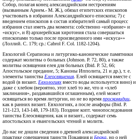
Собор, полагая конец александрийским нестроениям
(вызванным Арием.- М. Ж.), обязал египетских епископов
участвовать в избрании Александрийского епископа; 7) с
введением епископов в состав избирателей самый процесс
избрания стал иметь два момента: собственно «избрание» и
«искус», и 8) архиерейская хиротония стала совершаться
епископами только после произведенного ими «искуса»»
(Лоллий. С. 179; ср.: Cabrol F. Col. 1182-1204).
Евхологий Серапиона и литургико-канонические памятники
содержат молитвы о больных (Johnson. P. 72, 80), а также
молитвы освящения елея для больных (Ibid. P. 52, 66;
Апостольское предание, 5; Каноны Ипполита, 21 и др.), т. е.
элементы таинства
Елеосвящения
. Елей освящается вместе с
водой (в визант.
Евхологиях
вместо воды используется вино) и
даже с хлебом (вероятно, этот хлеб то же, что и «хлеб
заклинания», раздававшийся оглашенным), елей может
освящаться во время литургии, но не во время
проскомидии
,
как в ранних визант. Евхологиях, а после анафоры (Ibid. P.
121-123, 143-148, 179-183). Поздние копт. чинопоследования
таинства Елеосвящения, как и визант., содержат семь
апостольских и евангельских чтений и молитв.
До нас не дошли сведения о древней александрийской
практике совершения таинств Покаяния и
Брака
, но о ней