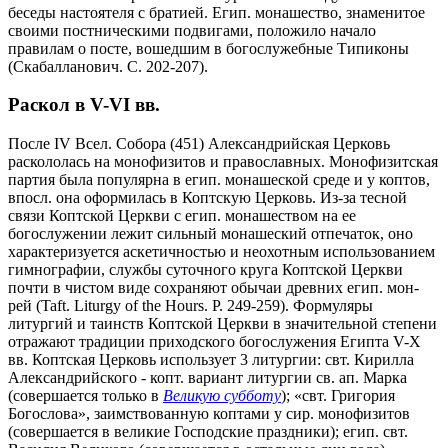
беседы настоятеля с братией. Егип. монашество, знаменитое
своими постническими подвигами, положило начало
правилам о посте, вошедшим в богослужебные Типиконы
(Скабалланович. С. 202-207).
Раскол в V-VI вв.
После IV Всел. Собора (451) Александрийская Церковь
раскололась на монофизитов и православных. Монофизитская
партия была популярна в егип. монашеской среде и у коптов,
впосл. она оформилась в Коптскую Церковь. Из-за тесной
связи Коптской Церкви с егип. монашеством на ее
богослужении лежит сильный монашеский отпечаток, оно
характеризуется аскетичностью и неохотным использованием
гимнографии, службы суточного круга Коптской Церкви
почти в чистом виде сохраняют обычаи древних егип. мон-
рей (Taft. Liturgy of the Hours. P. 249-259). Формуляры
литургий и таинств Коптской Церкви в значительной степени
отражают традиции приходского богослужения Египта V-X
вв. Коптская Церковь использует 3 литургии: свт. Кирилла
Александрийского - копт. вариант литургии св. ап. Марка
(совершается только в
Великую субботу
); «свт. Григория
Богослова», заимствованную коптами у сир. монофизитов
(совершается в великие Господские праздники); егип. свт.