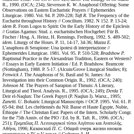
R., 1990. (OCA; 234);
Stevenson K. W
. Anaphoral Offering: Some
Observations on Eastern Eucharistic Prayers // Ephemerides
Liturgicae. 1980. Vol. 94. P. 209-228;
Taft R.
The Frequency of the
Eucharist throughout History // Concilium. 1982. N 152. P. 13-24;
idem R.
From Logos to Spirit: On the Early History of the Epiclesis
// Gratias Agamus: Stud. z. eucharistischen Hochgebet: Für B.
Fischer / Hrsg. A. Heinz, H. Rennings.
Freiburg, 1992. S. 489-502;
idem.
Liturgy of the Hours. P. 11, 14-17, 34-36;
Mazza E.
L'anaphora di Serapione: Una ipotesi di interpretazione //
Ephemerides Liturgicae. 1981. Vol. 95. P. 510-528;
Bradshow P.
Baptismal Practice in the Alexandrian Tradition, Eastern or Western?
// Essays in Early Eastern Initiation / Еd. P. Bradshow. Bramcote
(Nottingham), 1988. P. 5-17. (Alcuin/Grove Liturgical Studies; 8);
Fenwick J.
The Anaphoras of St. Basil and St. James: An
Investigation into their Common Origin. R., 1992. (OCA; 240);
Johnson
M.
The Prayers of Sarapion of Thmuis: A Literary,
Liturgical and Theol. Analysis. R., 1995. (OCA; 249);
Derda T.
Deir el-Naqlun: The Greek Papyri (P. Naqlun I). Warsz., 1995;
Zanetti. U
. Bohairic Liturgical Manuscripts // OCP. 1995. Vol. 61. P.
65-94;
ibid.
Les chrétiennés du Nil: Basse et Haute Égypte, Nubie,
Éthiopie // The Christian East: Papers of the Intern. Scholarly Congr.
for the 75th Anniv. of the PIO / Ed. by R. Taft. R., 1996. (OCA;
251);
Τρεμπέλα
ς
Π.
Λειτουργικοί τύποι Αιγίπτου και Ανατολής.
Αθήνα, 1996;
Казанский П. С.
Общий очерк жизни иноков
египетских в IV и V веках //
Сидоров А. И
.