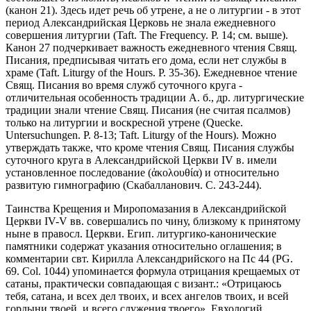
(канон 21). Здесь идет речь об утрене, а не о литургии - в этот
период Александрийская Церковь не знала ежедневного
совершения литургии (Taft. The Frequency. P. 14; см. выше).
Канон 27 подчеркивает важность ежедневного чтения Свящ.
Писания, предписывая читать его дома, если нет службы в
храме (Taft. Liturgy of the Hours. P. 35-36). Ежедневное чтение
Свящ. Писания во время служб суточного круга -
отличительная особенность традиции А. б., др. литургические
традиции знали чтение Свящ. Писания (не считая псалмов)
только на литургии и воскресной утрене (Quecke.
Untersuchungen. P. 8-13; Taft. Liturgy of the Hours). Можно
утверждать также, что кроме чтения Свящ. Писания службы
суточного круга в Александрийской Церкви IV в. имели
установленное последование (ἀκολουθία) и относительно
развитую гимнографию (Скабалланович. С. 243-244).
Таинства Крещения и Миропомазания в Александрийской
Церкви IV-V вв. совершались по чину, близкому к принятому
ныне в правосл. Церкви. Егип. литургико-канонические
памятники содержат указания относительно оглашения; в
комментарии свт. Кирилла Александрийского на Пс 44 (PG.
69. Col. 1044) упоминается формула отрицания крещаемых от
сатаны, практически совпадающая с визант.: «Отрицаюсь
тебя, сатана, и всех дел твоих, и всех ангелов твоих, и всей
гордыни твоей, и всего служения твоего». Евхологий