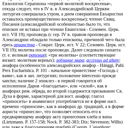
Евхологии Серапиона «первой молитвой воскресенья»,
откуда следует, что в IV в. в Александрийской Церкви
литургия совершалась утром, а днем совершения Евхаристии
оставалось преимущественно воскресенье); чтение Свящ.
Писания (александрийской особенностью было то, что
епископ не вставал при чтении Евангелия - Созомен. Церк.
ист. VII 19); проповедь (с сер. IV в. правом проповеди в
Александрии обладали только епископы, причиной чего была
ересь
арианства
- Сократ. Церк. ист. V 22; Созомен. Церк. ист.
VII 19); молитва после проповеди. Далее следовали синапта
(т. е. великая
ектения
); «три молитвы» (соответствующие
визант. молитвам верных);
лобзание мира
;
accessus ad altare
;
анафора (особенности александрийских анафор - Hänggi, Pahl.
Prex Eucharistica. P. 101 - начальное приветствие «Господь с
вами», как в зап. литургиях; положение intercessio прежде
sanctus; наличие 2 эпиклез - в первой говорится об
исполнении Даров «благодатью», или «силой», как в
анафорах рим. обряда, во второй содержится призывание Св.
Духа в форме, характерной для вост. анафор; глагол
«приносить» в анамнезисе употребляется не в форме наст.
времени «приносим», как в анафорах др. традиций, а в форме
аориста «принесли», что позволяет относить его к
предваряющему анафору акту принесения хлеба и вина
(Lietzmann. P. 157-158; Nock. P. 382-383; Dix; Stevenson; Willis)
или даже к благодарениям praefatio (Coquin. L'anaphore;