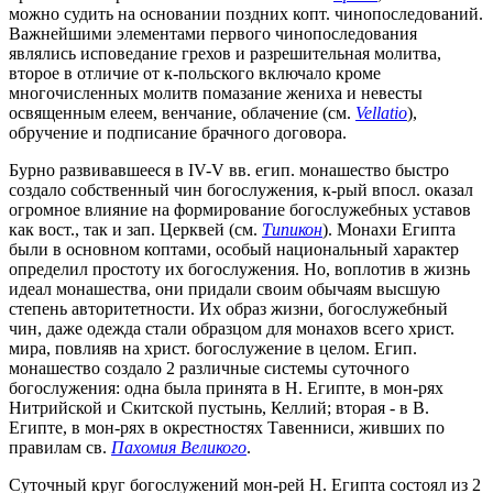
можно судить на основании поздних копт. чинопоследований.
Важнейшими элементами первого чинопоследования
являлись исповедание грехов и разрешительная молитва,
второе в отличие от к-польского включало кроме
многочисленных молитв помазание жениха и невесты
освященным елеем, венчание, облачение (см.
Vellatio
),
обручение и подписание брачного договора.
Бурно развивавшееся в IV-V вв. егип. монашество быстро
создало собственный чин богослужения, к-рый впосл. оказал
огромное влияние на формирование богослужебных уставов
как вост., так и зап. Церквей (см.
Типикон
). Монахи Египта
были в основном коптами, особый национальный характер
определил простоту их богослужения. Но, воплотив в жизнь
идеал монашества, они придали своим обычаям высшую
степень авторитетности. Их образ жизни, богослужебный
чин, даже одежда стали образцом для монахов всего христ.
мира, повлияв на христ. богослужение в целом. Егип.
монашество создало 2 различные системы суточного
богослужения: одна была принята в Н. Египте, в мон-рях
Нитрийской и Скитской пустынь, Келлий; вторая - в В.
Египте, в мон-рях в окрестностях Тавенниси, живших по
правилам св.
Пахомия Великого
.
Суточный круг богослужений мон-рей Н. Египта состоял из 2