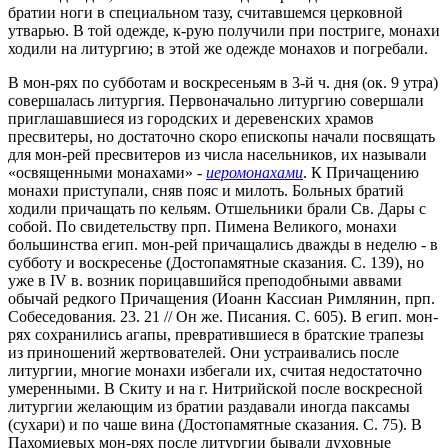
братии ноги в специальном тазу, считавшемся церковной
утварью. В той одежде, к-рую получили при постриге, монахи
ходили на литургию; в этой же одежде монахов и погребали.
В мон-рях по субботам и воскресеньям в 3-й ч. дня (ок. 9 утра)
совершалась литургия. Первоначально литургию совершали
приглашавшиеся из городских и деревенских храмов
пресвитеры, но достаточно скоро епископы начали посвящать
для мон-рей пресвитеров из числа насельников, их называли
«освященными монахами» -
иеромонахами
. К Причащению
монахи приступали, сняв пояс и милоть. Больных братий
ходили причащать по кельям. Отшельники брали Св. Дары с
собой. По свидетельству прп. Пимена Великого, монахи
большинства егип. мон-рей причащались дважды в неделю - в
субботу и воскресенье (Достопамятные сказания. С. 139), но
уже в IV в. возник порицавшийся преподобными аввами
обычай редкого Причащения (Иоанн Кассиан Римлянин, прп.
Собеседования. 23. 21 // Он же. Писания. С. 605). В егип. мон-
рях сохранились агапы, превратившиеся в братские трапезы
из приношений жертвователей. Они устраивались после
литургии, многие монахи избегали их, считая недостаточно
умеренными. В Скиту и на г. Нитрийской после воскресной
литургии желающим из братии раздавали иногда паксамы
(сухари) и по чаше вина (Достопамятные сказания. C. 75). В
Пахомиевых мон-рях после литургии бывали духовные