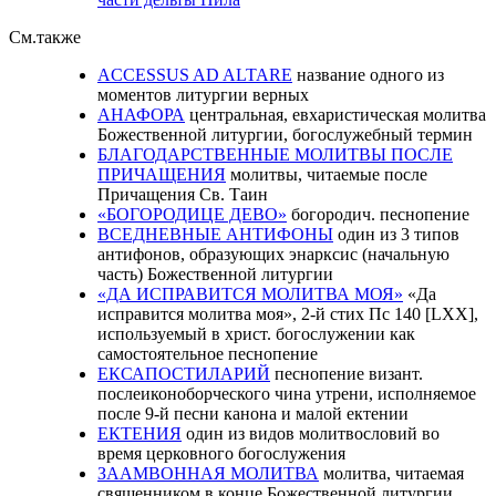
См.также
ACCESSUS AD ALTARE
название одного из
моментов литургии верных
АНАФОРА
центральная, евхаристическая молитва
Божественной литургии, богослужебный термин
БЛАГОДАРСТВЕННЫЕ МОЛИТВЫ ПОСЛЕ
ПРИЧАЩЕНИЯ
молитвы, читаемые после
Причащения Св. Таин
«БОГОРОДИЦЕ ДЕВО»
богородич. песнопение
ВСЕДНЕВНЫЕ АНТИФОНЫ
один из 3 типов
антифонов, образующих энарксис (начальную
часть) Божественной литургии
«ДА ИСПРАВИТСЯ МОЛИТВА МОЯ»
«Да
исправится молитва моя», 2-й стих Пс 140 [LXX],
используемый в христ. богослужении как
самостоятельное песнопение
ЕКСАПОСТИЛАРИЙ
песнопение визант.
послеиконоборческого чина утрени, исполняемое
после 9-й песни канона и малой ектении
ЕКТЕНИЯ
один из видов молитвословий во
время церковного богослужения
ЗААМВОННАЯ МОЛИТВА
молитва, читаемая
священником в конце Божественной литургии