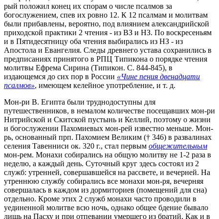
рый положил конец их спорам о числе псалмов за
богослужением, спев их ровно 12. К 12 псалмам и молитвам
были прибавлены, вероятно, под влиянием александрийской
приходской практики 2 чтения - из ВЗ и НЗ. По воскресеньям
и в Пятидесятницу оба чтения выбирались из НЗ - из
Апостола и Евангелия. Следы древнего устава сохранились в
предписаниях принятого в РПЦ Типикона о порядке чтения
молитвы Ефрема Сирина (Типикон. С. 844-845), в
издающемся до сих пор в России
«Чине пения двенадцати
псалмов»
, имеющем келейное употребление, и т. д.
Мон-ри В. Египта были труднодоступны для
путешественников, в немалом количестве посещавших мон-ри
Нитрийской и Скитской пустынь и Келлий, поэтому о жизни
и богослужении Пахомиевых мон-рей известно меньше. Мон-
рь, основанный прп. Пахомием Великим († 346) в развалинах
селения Тавенниси ок. 320 г., стал первым
общежительным
мон-рем. Монахи собирались на общую молитву не 1-2 раза в
неделю, а каждый день. Суточный круг здесь состоял из 2
служб: утренней, совершавшейся на рассвете, и вечерней. На
утреннюю службу собирались все монахи мон-ря, вечерняя
совершалась в каждом из дормиториев (помещений для сна)
отдельно. Кроме этих 2 служб монахи часто проводили в
уединенной молитве всю ночь, однако общее бдение бывало
лишь на Пасху и при отпевании умершего из братий. Как и в