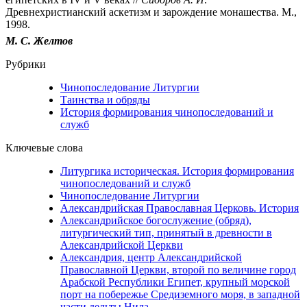
Древнехристианский аскетизм и зарождение монашества. М.,
1998.
М. С. Желтов
Рубрики
Чинопоследование Литургии
Таинства и обряды
История формирования чинопоследований и
служб
Ключевые слова
Литургика историческая. История формирования
чинопоследований и служб
Чинопоследование Литургии
Александрийская Православная Церковь. История
Александрийское богослужение (обряд),
литургический тип, принятый в древности в
Александрийской Церкви
Александрия, центр Александрийской
Православной Церкви, второй по величине город
Арабской Республики Египет, крупный морской
порт на побережье Средиземного моря, в западной
части дельты Нила