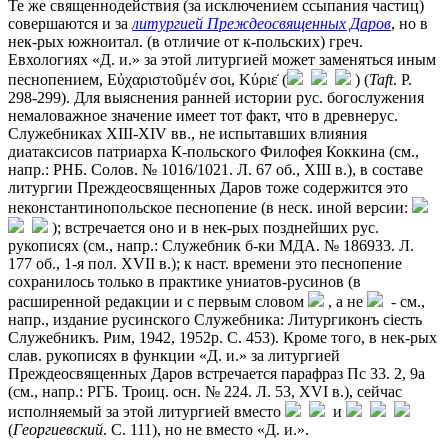
Те же священнодействия (за исключением ссыпания частиц)
совершаются и за
литургией Преждеосвященных Даров
, но в
нек-рых южноитал. (в отличие от к-польских) греч.
Евхологиях «Д. и.» за этой литургией может заменяться иным
песнопением, Εὐχαριστοῦμέν σοι, Κύριε̇ (
) (
Taft
. P.
298-299). Для выяснения ранней истории рус. богослужения
немаловажное значение имеет тот факт, что в древнерус.
Служебниках XIII-XIV вв., не испытавших влияния
диатаксисов патриарха К-польского Филофея Коккина (см.,
напр.: РНБ. Солов. № 1016/1021. Л. 67 об., XIII в.), в составе
литургии Преждеосвященных Даров тоже содержится это
неконстантинопольское песнопение (в неск. иной версии:
); встречается оно и в нек-рых позднейших рус.
рукописях (см., напр.: Служебник б-ки МДА. № 186933. Л.
177 об., 1-я пол. XVII в.); к наст. времени это песнопение
сохранилось только в практике униатов-русинов (в
расширенной редакции и с первым словом
, а не
- см.,
напр., издание русинского Служебника: Литургиконъ сiесть
Служебникъ. Рим, 1942, 1952р. С. 453). Кроме того, в нек-рых
слав. рукописях в функции «Д. и.» за литургией
Преждеосвященных Даров встречается парафраз Пс 33. 2, 9a
(см., напр.: РГБ. Троиц. осн. № 224. Л. 53, XVI в.), сейчас
исполняемый за этой литургией вместо
и
(
Георгиевский
. С. 111), но не вместо «Д. и.».