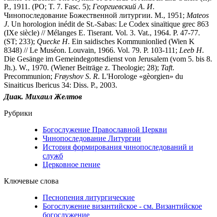
P., 1911. (PO; T. 7. Fasc. 5);
Георгиевский
А
.
И
.
Чинопоследование Божественной литургии. М., 1951;
Mateos
J
. Un horologion inédit de St.-Sabas: Le Codex sinaïtique grec 863
(IXe siècle) // Mélanges E. Tiserant. Vol. 3. Vat., 1964. P. 47-77.
(ST; 233);
Quecke
H
. Ein saidisches Kommunionlied (Wien K
8348) // Le Muséon. Louvain, 1966. Vol. 79. P. 103-111;
Leeb
H
.
Die Gesänge im Gemeindegottesdienst von Jerusalem (vom 5. bis 8.
Jh.). W., 1970. (Wiener Beiträge z. Theologie; 28);
Taft
.
Precommunion;
Fr
ø
yshov
S
.
R
. L'Horologe «gèorgien» du
Sinaiticus Ibericus 34: Diss. P., 2003.
Диак.
Михаил
Желтов
Рубрики
Богослужение Православной Церкви
Чинопоследование Литургии
История формирования чинопоследований и
служб
Церковное пение
Ключевые слова
Песнопения литургические
Богослужение византийское - см. Византийское
богослужение