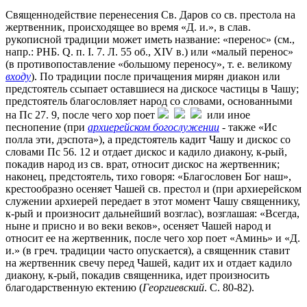
Священнодействие перенесения Св. Даров со св. престола на
жертвенник, происходящее во время «Д. и.», в слав.
рукописной традиции может иметь название: «перенос» (см.,
напр.: РНБ. Q. п. I. 7. Л. 55 об., XIV в.) или «малый перенос»
(в противопоставление «большому переносу», т. е. великому
входу
). По традиции после причащения мирян диакон или
предстоятель ссыпает оставшиеся на дискосе частицы в Чашу;
предстоятель благословляет народ со словами, основанными
на Пс 27. 9, после чего хор поет
или иное
песнопение (при
архиерейском богослужении
- также «Ис
полла эти, дэспота»), а предстоятель кадит Чашу и дискос со
словами Пс 56. 12 и отдает дискос и кадило диакону, к-рый,
покадив народ из св. врат, относит дискос на жертвенник;
наконец, предстоятель, тихо говоря: «Благословен Бог наш»,
крестообразно осеняет Чашей св. престол и (при архиерейском
служении архиерей передает в этот момент Чашу священнику,
к-рый и произносит дальнейший возглас), возглашая: «Всегда,
ныне и присно и во веки веков», осеняет Чашей народ и
относит ее на жертвенник, после чего хор поет «Аминь» и «Д.
и.» (в греч. традиции часто опускается), а священник ставит
на жертвенник свечу перед Чашей, кадит их и отдает кадило
диакону, к-рый, покадив священника, идет произносить
благодарственную ектению (
Георгиевский
. С. 80-82).