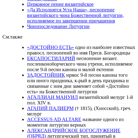
Церковное пение византийское
«Да Исполнятся Уста Наша», песнопение
византийского чина Божественной литургии,
исполняемое по завершении причащения
Чинопоследование Литургии
См.также
«ДОСТОЙНО ЕСТЬ»
одно из наиболее известных
правосл. песнопений во имя Пресв. Богородицы
ЕКСАПОСТИЛАРИЙ
песнопение визант.
послеиконоборческого чина утрени, исполняемое
после 9-й песни канона и малой ектении
ЗАДОСТОЙНИК
ирмос 9-й песни канона того
или иного праздника, к-рый в день праздника и
связанные с ним дни заменяет собой «Достойно
есть» на Божественной литургии
АГАЛЛИАН МАНУИЛ
византийский мелург 1-й
пол. XIV в.
АГАПИЙ ПАЛИЕРМ
(† 1815), (Хиосский), греч.
мелург
ACCESSUS AD ALTARE
название одного из
моментов литургии верных
АЛЕКСАНДРИЙСКОЕ БОГОСЛУЖЕНИЕ
(ОБРЯД)
литургический тип, принятый в