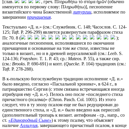
[слав.
, греч. Πληρωθήτω τὸ στόμα ἡμῶν̇ (обычно
именуется по первому слову: Πληρωθήτω)], песнопение
византийского чина Божественной
литургии
, исполняемое по
завершении
причащения
.
Текстуально «Д. и.» (см.: Служебник. С. 148; Часослов. С. 124-
125;
Taft
. P. 296-299) является развернутым парафразом стиха
Пс 70. 8 (
);
аналогичные песнопения, исполнявшиеся по окончании
причащения и основанные на том же стихе, известны не
только в визант., но и в древней иерусалимской (см.:
Leeb
. S.
124-136;
Frøyshov
. T. 1. P. 43; ср.:
Mateos
. P. 55), а также сир.
(см.:
Brooks
. P. 690-691) и копт. (
Quecke
. P. 104) традициях (см.:
Taft
. P. 278-288).
В к-польскую богослужебную традицию исполнение «Д. и.»
было введено, согласно «Пасхальной хронике», в 624 г., в
патриаршество Сергия (с этим связана встречающаяся иногда
атрибуция ему «Д. и.»). Пелось оно после «последнего стиха
причастного (псалма)» (Chron. Pasch. Col. 1001). Из этого
следует, что в ту эпоху псалом еще не был редуцирован до
единственного стиха, и «Д. и.» было введено как периссий
(дополнительный тропарь к визант. антифонам - ср., напр., со
ст.
«Единородный Сыне»
) к этому псалму, что объясняет
наличие
Аллилуия
, завершающего причастный псалом, в конце