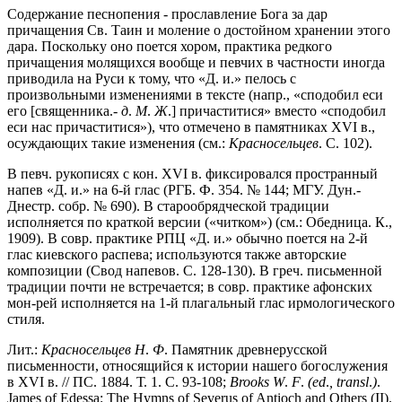
Содержание песнопения - прославление Бога за дар
причащения Св. Таин и моление о достойном хранении этого
дара. Поскольку оно поется хором, практика редкого
причащения молящихся вообще и певчих в частности иногда
приводила на Руси к тому, что «Д. и.» пелось с
произвольными изменениями в тексте (напр., «сподобил еси
его [священника.-
д
.
М
.
Ж
.] причаститися» вместо «сподобил
еси нас причаститися»), что отмечено в памятниках XVI в.,
осуждающих такие изменения (см.:
Красносельцев
. С. 102).
В певч. рукописях с кон. XVI в. фиксировался пространный
напев «Д. и.» на 6-й глас (РГБ. Ф. 354. № 144; МГУ. Дун.-
Днестр. собр. № 690). В старообрядческой традиции
исполняется по краткой версии («читком») (см.: Обедница. К.,
1909). В совр. практике РПЦ «Д. и.» обычно поется на 2-й
глас киевского распева; используются также авторские
композиции (Свод напевов. С. 128-130). В греч. письменной
традиции почти не встречается; в совр. практике афонских
мон-рей исполняется на 1-й плагальный глас ирмологического
стиля.
Лит.:
Красносельцев
Н
.
Ф
. Памятник древнерусской
письменности, относящийся к истории нашего богослужения
в XVI в. // ПС. 1884. Т. 1. С. 93-108;
Brooks
W
.
F
.
(ed
.
,
transl
.
)
.
James of Edessa: The Hymns of Severus of Antioch and Others (II).