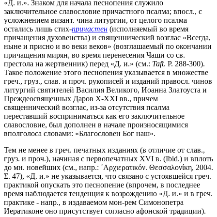
«Д. и.». Знаком для начала песнопения служило
заключительное славословие причастного псалма; впосл., с
усложнением визант. чина литургии, от целого псалма
остались лишь стих-
причастен
(исполняемый во время
причащения духовенства) и священнический возглас «Всегда,
ныне и присно и во веки веков» (возглашаемый по окончании
причащения мирян, во время перенесения Чаши со св.
престола на жертвенник) перед «Д. и.» (см.:
Taft
. P. 288-300).
Такое положение этого песнопения указывается в множестве
греч., груз., слав. и проч. рукописей и изданий правосл. чинов
литургий святителей Василия Великого, Иоанна Златоуста и
Преждеосвященных Даров X-XXI вв., причем
священнический возглас, из-за отсутствия псалма
переставший восприниматься как его заключительное
славословие, был дополнен в начале произносящимися
вполголоса словами: «Благословен Бог наш».
Тем не менее в греч. печатных изданиях (в отличие от слав.,
груз. и проч.), начиная с первопечатных XVI в. (Ibid.) и вплоть
до мн. новейших (см., напр.: ᾿Αρχιερατικόν. Θεσσαλονίκη, 2004.
Σ. 47), «Д. и.» не указывается, что связано с устоявшейся греч.
практикой опускать это песнопение (впрочем, в последнее
время наблюдается тенденция к возрождению «Д. и.» и в греч.
практике - напр., в издаваемом мон-рем Симонопетра
Иератиконе оно присутствует согласно афонской традиции).