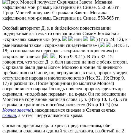
Прор. Моисей получает Скрижали Завета. Мозаика
кафоликона мон-ря вмц. Екатерины на Синае. 550-565 гг.
Особый авторитет Д. з. в библейском повествовании
подчеркивается тем, что они записаны Самим Богом на 2
«скрижалях каменных» (евр.
или
) (Исх 24. 12), к-
рые названы также «скрижали свидетельства» (
, Исх 31.
18; в синодальном переводе - «скрижали откровения») и
«скрижали завета» (
, Втор 9. 9-11). В Исх 32. 15
говорится, что текст Д. з. был нанесен на них с обеих сторон.
Скрижали были даны Богом Моисею в конце 40-дневного
пребывания на Синае, но, вернувшись в стан, пророк увидел
отступление народа и идолопоклонство (Исх 32. 19; Втор 9.
17) и разбил их. После прощения (по молитве Моисея)
согрешившего народа Господь повелел пророку сделать др.
скрижали, «подобные первым», на к-рых Он по восшествии
Моисея на гору вновь написал слова Д. з. (Втор 10. 1, 4). Эти
скрижали хранились в особом «ковчеге» (Втор 10. 5) (см.
Ковчег завета
), находившемся сначала в Святая святых
скинии
, а затем - иерусалимского храма.
Согласно древним евр. и христ. представлениям, обе
скрижали содержали единый текст декалога, разбитый на 2