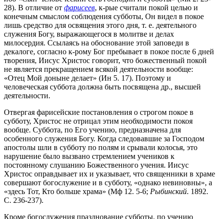
28). В отличие от
фарисеев
, к-рые считали покой целью и
конечным смыслом соблюдения субботы, Он видел в покое
лишь средство для освящения этого дня, т. е. деятельного
служения Богу, выражающегося в молитве и делах
милосердия. Ссылаясь на обоснование этой заповеди в
декалоге, согласно к-рому Бог пребывает в покое после 6 дней
творения, Иисус Христос говорит, что божественный покой
не является прекращением всякой деятельности вообще:
«Отец Мой доныне делает» (Ин 5. 17). Поэтому и
человеческая суббота должна быть посвящена др., высшей
деятельности.
Отвергая фарисейские постановления о строгом покое в
субботу, Христос не отрицал этим необходимости покоя
вообще. Суббота, по Его учению, предназначена для
особенного служения Богу. Когда следовавшие за Господом
апостолы шли в субботу по полям и срывали колосья, это
нарушение было вызвано стремлением учеников к
постоянному слушанию Божественного учения. Иисус
Христос оправдывает их и указывает, что священники в храме
совершают богослужение и в субботу, «однако невиновны», а
«здесь Тот, Кто больше храма» (Мф 12. 5-6;
Рыбинский
. 1892.
С. 236-237).
Кроме богослужения празднование субботы, по учению