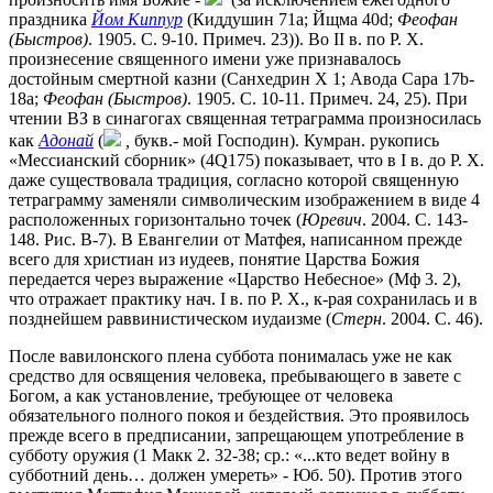
праздника
Йом Киппур
(Киддушин 71a; Йщма 40d;
Феофан
(Быстров)
. 1905. С. 9-10. Примеч. 23)). Во II в. по Р. Х.
произнесение священного имени уже признавалось
достойным смертной казни (Санхедрин X 1; Авода Сара 17b-
18a;
Феофан (Быстров)
. 1905. С. 10-11. Примеч. 24, 25). При
чтении ВЗ в синагогах священная тетраграмма произносилась
как
Адонай
(
,
букв.- мой Господин). Кумран. рукопись
«Мессианский сборник» (4Q175) показывает, что в I в. до Р. Х.
даже существовала традиция, согласно которой священную
тетраграмму заменяли символическим изображением в виде 4
расположенных горизонтально точек (
Юревич
. 2004. С. 143-
148. Рис. В-7). В Евангелии от Матфея, написанном прежде
всего для христиан из иудеев, понятие Царства Божия
передается через выражение «Царство Небесное» (Мф 3. 2),
что отражает практику нач. I в. по Р. Х., к-рая сохранилась и в
позднейшем раввинистическом иудаизме (
Стерн
. 2004. С. 46).
После вавилонского плена суббота понималась уже не как
средство для освящения человека, пребывающего в завете с
Богом, а как установление, требующее от человека
обязательного полного покоя и бездействия. Это проявилось
прежде всего в предписании, запрещающем употребление в
субботу оружия (1 Макк 2. 32-38; ср.: «...кто ведет войну в
субботний день… должен умереть» - Юб. 50). Против этого