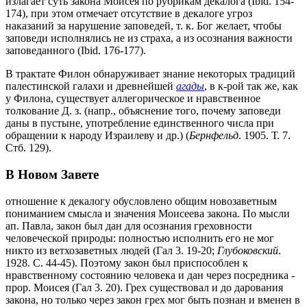
излагает суть закона Моисея по рубрикам декалога (Ibid. 154-
174), при этом отмечает отсутствие в декалоге угроз
наказаний за нарушение заповедей, т. к. Бог желает, чтобы
заповеди исполнялись не из страха, а из осознания важности
заповеданного (Ibid. 176-177).
В трактате Филон обнаруживает знание некоторых традиций
палестинской галахи и древнейшей
агады
, в к-рой так же, как
у Филона, существует аллегорическое и нравственное
толкование Д. з. (напр., объяснение того, почему заповеди
даны в пустыне, употребление единственного числа при
обращении к народу Израилеву и др.) (
Бернфельд
. 1905. Т. 7.
Стб. 129).
В Новом Завете
отношение к декалогу обусловлено общим новозаветным
пониманием смысла и значения Моисеева закона. По мысли
ап. Павла, закон был дан для осознания греховности
человеческой природы: полностью исполнить его не мог
никто из ветхозаветных людей (Гал 3. 19-20;
Глубоковский
.
1928. С. 44-45). Поэтому закон был приспособлен к
нравственному состоянию человека и дан через посредника -
прор. Моисея (Гал 3. 20). Грех существовал и до дарования
закона, но только через закон грех мог быть познан и вменен в