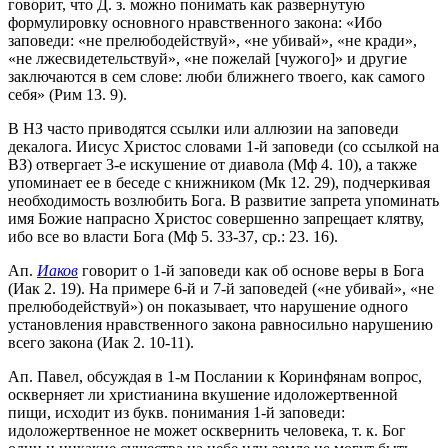
говорит, что Д. з. можно понимать как развернутую
формулировку основного нравственного закона: «Ибо
заповеди: «не прелюбодействуй», «не убивай», «не кради»,
«не лжесвидетельствуй», «не пожелай [чужого]» и другие
заключаются в сем слове: люби ближнего твоего, как самого
себя» (Рим 13. 9).
В НЗ часто приводятся ссылки или аллюзии на заповеди
декалога. Иисус Христос словами 1-й заповеди (со ссылкой на
ВЗ) отвергает 3-е искушение от диавола (Мф 4. 10), а также
упоминает ее в беседе с книжником (Мк 12. 29), подчеркивая
необходимость возлюбить Бога. В развитие запрета упоминать
имя Божие напрасно Христос совершенно запрещает клятву,
ибо все во власти Бога (Мф 5. 33-37, ср.: 23. 16).
Ап.
Иаков
говорит о 1-й заповеди как об основе веры в Бога
(Иак 2. 19). На примере 6-й и 7-й заповедей («не убивай», «не
прелюбодействуй») он показывает, что нарушение одного
установления нравственного закона равносильно нарушению
всего закона (Иак 2. 10-11).
Ап. Павел, обсуждая в 1-м Послании к Коринфянам вопрос,
оскверняет ли христианина вкушение идоложертвенной
пищи, исходит из букв. понимания 1-й заповеди:
идоложертвенное не может осквернить человека, т. к. Бог