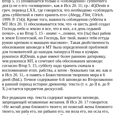
Втор 5. 15 упоминается только о «соблюдении» субботнего
дня (а не о его «освящении», как в Исх 20. 11; ср.: 4QDeutn и
греч. перевод LXX, где говорится, что необходимо «соблюдать
день субботний и свято хранить его» (
Abegg,
Flint,
Ulrich
.
1999. P. 154)). Кроме того, важность соблюдения субботы в
МТ Исх 20. 11 обосновывается тем, что «в шесть дней создал
Господь небо и землю и все, что в них, а в день седьмой
почил», а во Втор 5. 15 - иначе: «...помни, что [ты] был рабом
в земле Египетской, но Господь, Бог твой, вывел тебя оттуда
рукою крепкою и мышцею высокою». Такая двойственность
обоснования заповеди в МТ была определенной проблемой
для толкователей до находок папируса Нэша и кумран.
рукописи 4QDeutn, к-рые имеют более раннюю датировку,
чем рукописи МТ, и сочетают оба обоснования заповеди:
согласно Втор 5. 15, субботу надо хранить сначала в
воспоминание егип. рабства, а затем - буквально так же, как и
в Исх 20. 11,- в память о Божественном творении мира в 6
дней (Ibid.). Точное содержание 6-й заповеди во Второзаконии
в ранний период истории древнеевр. текста (т. е. до II в. до Р.
Х.) остается предметом дискуссий.
Все редакции евр. текста содержат варианты заповеди,
запрещающей незаконные желания. В Исх 20. 17 говорится:
«Не желай дома ближнего твоего; не пожелай жены ближнего
твоего, ни раба его, ни рабыни его, ни вола его, ни осла его,