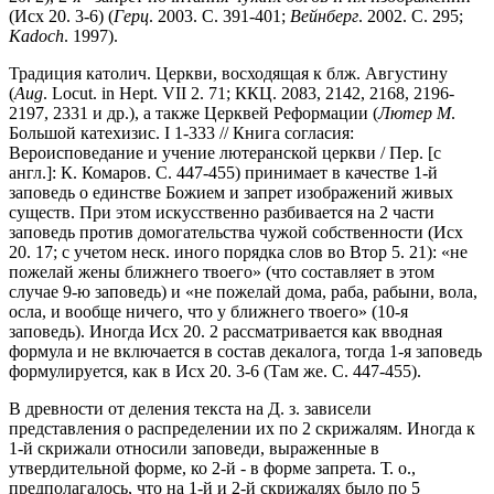
(Исх 20. 3-6) (
Герц
. 2003. С. 391-401;
Вейнберг
. 2002. С. 295;
Kadoch
. 1997).
Традиция католич. Церкви, восходящая к блж. Августину
(
Aug
. Locut. in Hept. VII 2. 71; ККЦ. 2083, 2142, 2168, 2196-
2197, 2331 и др.), а также Церквей Реформации (
Лютер М
.
Большой катехизис. I 1-333 // Книга согласия:
Вероисповедание и учение лютеранской церкви / Пер. [с
англ.]: К. Комаров. С. 447-455) принимает в качестве 1-й
заповедь о единстве Божием и запрет изображений живых
существ. При этом искусственно разбивается на 2 части
заповедь против домогательства чужой собственности (Исх
20. 17; с учетом неск. иного порядка слов во Втор 5. 21): «не
пожелай жены ближнего твоего» (что составляет в этом
случае 9-ю заповедь) и «не пожелай дома, раба, рабыни, вола,
осла, и вообще ничего, что у ближнего твоего» (10-я
заповедь). Иногда Исх 20. 2 рассматривается как вводная
формула и не включается в состав декалога, тогда 1-я заповедь
формулируется, как в Исх 20. 3-6 (Там же. С. 447-455).
В древности от деления текста на Д. з. зависели
представления о распределении их по 2 скрижалям. Иногда к
1-й скрижали относили заповеди, выраженные в
утвердительной форме, ко 2-й - в форме запрета. Т. о.,
предполагалось, что на 1-й и 2-й скрижалях было по 5