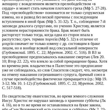
женщину с вожделением является прелюбодейством «в
сердце» и может стать началом плотского греха (Мф 5. 27-28).
Под «прелюбодейством» понимается не только супружеская
измена, но и развод без веской причины с последующим
вступлением в иной брак (Мф 5. 31-32). Т. о., соблюдение 7-й
заповеди декалога супругами, по учению Христову, является
условием нерасторжимости брака. Брак может быть
расторгнут только тогда, когда одна из сторон впала в
распутство; греч. термин πορνεία (Мф 5. 32) в отличие от
μοιχεία означает не только измену с др. состоящим в браке
лицом, но и вообще всякий вид сексуальной неверности
(
Глубоковский
. 1895. С. 22;
Муретов
. 2002. С. 516). В ВЗ за
прелюбодеяние предписывалось наказание смертью (Лев 20.
10; Втор 22. 22), что влекло за собой прекращение брака. Хотя
во времена рим. владычества в Палестине это предписание
уже не соблюдалось, из слов Спасителя следует, что, несмотря
на отмену наказания согрешившего супруга, брачный союз в
случае прелюбодейства фактически прекращается (ср.: Мф 19.
3-12; Мк 10. 1-12) (
Глубоковский
. 1895. С. 22;
Муретов
. 2002.
С. 517-518).
По свидетельству евангелистов, во время земного служения
Иисус Христос не нарушал заповедь о хранении субботы (Лк
4. 16), но в то же время не останавливался на букве закона,
ибо «Сын Человеческий есть господин и субботы» (Мк 2. 23-