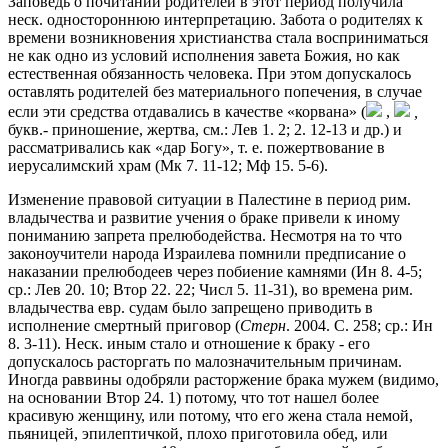
Заповедь о почитании родителей в этот период получила
неск. одностороннюю интерпретацию. Забота о родителях к
времени возникновения христианства стала восприниматься
не как одно из условий исполнения завета Божия, но как
естественная обязанность человека. При этом допускалось
оставлять родителей без материального попечения, в случае
если эти средства отдавались в качестве «корвана» (
,
,
букв.- приношение, жертва, см.: Лев 1. 2; 2. 12-13 и др.) и
рассматривались как «дар Богу», т. е. пожертвование в
иерусалимский храм (Мк 7. 11-12; Мф 15. 5-6).
Изменение правовой ситуации в Палестине в период рим.
владычества и развитие учения о браке привели к иному
пониманию запрета прелюбодейства. Несмотря на то что
законоучители народа Израилева помнили предписание о
наказании прелюбодеев через побиение камнями (Ин 8. 4-5;
ср.: Лев 20. 10; Втор 22. 22; Числ 5. 11-31), во времена рим.
владычества евр. судам было запрещено приводить в
исполнение смертный приговор (
Стерн
. 2004. С. 258; ср.: Ин
8. 3-11). Неск. иным стало и отношение к браку - его
допускалось расторгать по малозначительным причинам.
Иногда раввины одобряли расторжение брака мужем (видимо,
на основании Втор 24. 1) потому, что тот нашел более
красивую женщину, или потому, что его жена стала немой,
пьяницей, эпилептичкой, плохо приготовила обед, или