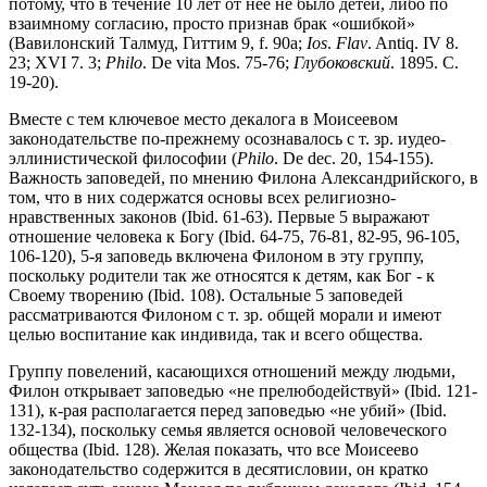
потому, что в течение 10 лет от нее не было детей, либо по
взаимному согласию, просто признав брак «ошибкой»
(Вавилонский Талмуд, Гиттим 9, f. 90а;
Ios
.
Flav
. Antiq. IV 8.
23; XVI 7. 3;
Philo
. De vita Mos. 75-76;
Глубоковский
. 1895. С.
19-20).
Вместе с тем ключевое место декалога в Моисеевом
законодательстве по-прежнему осознавалось с т. зр. иудео-
эллинистической философии (
Philo
. De dec. 20, 154-155).
Важность заповедей, по мнению Филона Александрийского, в
том, что в них содержатся основы всех религиозно-
нравственных законов (Ibid. 61-63). Первые 5 выражают
отношение человека к Богу (Ibid. 64-75, 76-81, 82-95, 96-105,
106-120), 5-я заповедь включена Филоном в эту группу,
поскольку родители так же относятся к детям, как Бог - к
Своему творению (Ibid. 108). Остальные 5 заповедей
рассматриваются Филоном с т. зр. общей морали и имеют
целью воспитание как индивида, так и всего общества.
Группу повелений, касающихся отношений между людьми,
Филон открывает заповедью «не прелюбодействуй» (Ibid. 121-
131), к-рая располагается перед заповедью «не убий» (Ibid.
132-134), поскольку семья является основой человеческого
общества (Ibid. 128). Желая показать, что все Моисеево
законодательство содержится в десятисловии, он кратко