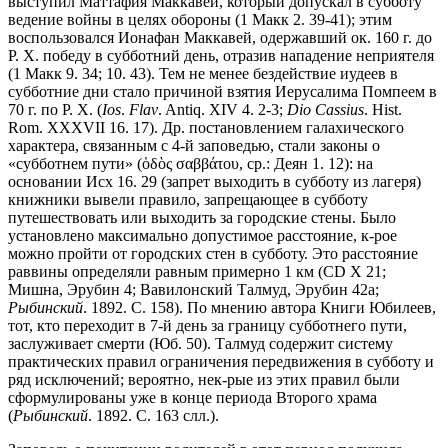
выступил Маттафия Маккавей, который допускал в субботу
ведение войны в целях обороны (1 Макк 2. 39-41); этим
воспользовался Ионафан Маккавей, одержавший ок. 160 г. до
Р. Х. победу в субботний день, отразив нападение неприятеля
(1 Макк 9. 34; 10. 43). Тем не менее бездействие иудеев в
субботние дни стало причиной взятия Иерусалима Помпеем в
70 г. по Р. Х. (
Ios
.
Flav
. Antiq. XIV 4. 2-3;
Dio Cassius
. Hist.
Rom. XXXVII 16. 17). Др. постановлением галахического
характера, связанным с 4-й заповедью, стали законы о
«субботнем пути» (ὁδὸς σαββάτου, ср.: Деян 1. 12): на
основании Исх 16. 29 (запрет выходить в субботу из лагеря)
книжники вывели правило, запрещающее в субботу
путешествовать или выходить за городские стены. Было
установлено максимально допустимое расстояние, к-рое
можно пройти от городских стен в субботу. Это расстояние
раввины определяли равным примерно 1 км (CD X 21;
Мишна, Эрубин 4; Вавилонский Талмуд, Эрубин 42а;
Рыбинский
. 1892. С. 158). По мнению автора Книги Юбилеев,
тот, кто переходит в 7-й день за границу субботнего пути,
заслуживает смерти (Юб. 50). Талмуд содержит систему
практических правил ограничения передвижения в субботу и
ряд исключений; вероятно, нек-рые из этих правил были
сформулированы уже в конце периода Второго храма
(
Рыбинский
. 1892. С. 163 слл.).