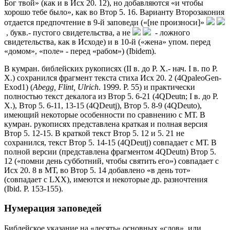
Бог твой» (как и в Исх 20. 12), но добавляются «и чтобы
хорошо тебе было», как во Втор 5. 16. Варианту Второзакония
отдается предпочтение в 9-й заповеди («[не произноси]»
, букв.- пустого свидетельства, а не
- ложного
свидетельства, как в Исходе) и в 10-й («жена» упом. перед
«домом», «поле» - перед «рабом») (Ibidem).
В кумран.
библейских рукописях (II в. до Р. Х.- нач. I в. по Р.
Х.) сохранился фрагмент текста стиха Исх 20. 2 (4QpaleoGen-
Exod1) (
Abegg,
Flint,
Ulrich
. 1999. P. 55) и практически
полностью текст декалога из Втор 5. 6-21 (4QDeutn; I в. до Р.
Х.), Втор 5. 6-11, 13-15 (4QDeutj), Втор 5. 8-9 (4QDeuto),
имеющий некоторые особенности по сравнению с МТ. В
кумран. рукописях представлена краткая и полная версия
Втор 5. 12-15. В краткой текст Втор 5. 12 и 5. 21 не
сохранился, текст Втор 5. 14-15 (4QDeutj) совпадает с МТ. В
полной версии (представлена фрагментом 4QDeutn) Втор 5.
12 («помни день субботний, чтобы святить его») совпадает с
Исх 20. 8 в МТ, во Втор 5. 14 добавлено «в день тот»
(совпадает с LXX), имеются и некоторые др. разночтения
(Ibid. P. 153-155).
Нумерация заповедей
Библейское указание на «десять» основных «слов», или