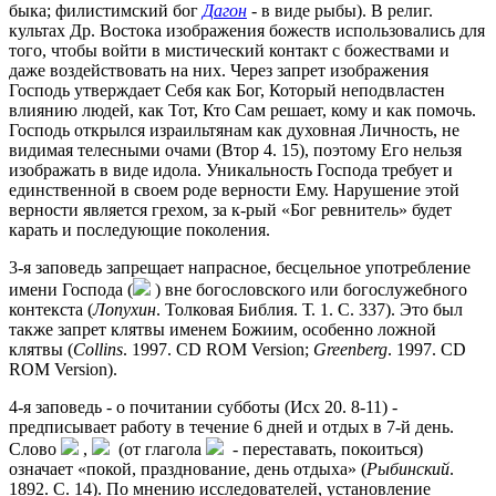
быка; филистимский бог
Дагон
- в виде рыбы). В религ.
культах Др. Востока изображения божеств использовались для
того, чтобы войти в мистический контакт с божествами и
даже воздействовать на них. Через запрет изображения
Господь утверждает Себя как Бог, Который неподвластен
влиянию людей, как Тот, Кто Сам решает, кому и как помочь.
Господь открылся израильтянам как духовная Личность, не
видимая телесными очами (Втор 4. 15), поэтому Его нельзя
изображать в виде идола. Уникальность Господа требует и
единственной в своем роде верности Ему. Нарушение этой
верности является грехом, за к-рый «Бог ревнитель» будет
карать и последующие поколения.
3-я заповедь запрещает напрасное, бесцельное употребление
имени Господа (
) вне богословского или богослужебного
контекста (
Лопухин
. Толковая Библия. Т. 1. C. 337). Это был
также запрет клятвы именем Божиим, особенно ложной
клятвы (
Collins
. 1997. CD ROM Version;
Greenberg
. 1997. CD
ROM Version).
4-я заповедь - о почитании субботы (Исх 20. 8-11) -
предписывает работу в течение 6 дней и отдых в 7-й день.
Слово
,
(от глагола
- переставать, покоиться)
означает «покой, празднование, день отдыха» (
Рыбинский
.
1892. C. 14). По мнению исследователей, установление