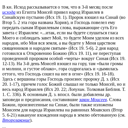
В кн. Исход рассказывается о том, что в 3-й месяц после
исхода
из Египта Моисей привел народ Израилев в
Синайскую пустыню (Исх 19. 1). Пророк взошел на Синай (во
Втор 5. 2 эта гора названа Хорив), и Господь повелел ему
передать сынам Израилевым слова, выражающие суть Его
завета с Израилем: «...итак, если вы будете слушаться гласа
Моего и соблюдать завет Мой, то будете Моим уделом из всех
народов, ибо Моя вся земля, а вы будете у Меня царством
священников и народом святым» (Исх 19. 5-6). 2 дня народ
готовился к Откровению Божию (Исх 19. 11), не переступая
проведенной пророком особой «черты» вокруг Синая (Исх 19.
12-13). На 3-й день Моисей взошел на гору, там «были громы
и молнии, и густое облако», гора содрогалась и «дымилась
оттого, что Господь сошел на нее в огне» (Исх 19. 16-18).
Здесь с вершины горы Господь произнес пророку Д. з. (Исх
20. 1-17), причем голос Божий слышал не только Моисей, но и
весь народ Израилев (Исх 20. 22;
Лопухин
. Толковая Библия. Т.
1. С. 336). К основным Д. з. впосл. были добавлены др.
заповеди и предписания, составившие
закон Моисеев
. Слова
Божии, произнесенные на Синае, были также изложены
Моисеем для народа Израилева на равнинах Моавских (Втор
5. 6-21) накануне вхождения народа в землю обетованную (см.
Второзаконие
).