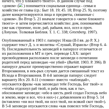
ничего, что у ближнего твоего». В данном случае под
«домом» (
) понимается социальная единица - семья и
хозяйство ее главы (ср.: Быт 18. 19; 45. 18; Втор 25. 9), поэтому
далее конкретизируются лица и предметы, связанные с
«домом». Во Втор 5. 21 вначале говорится о «жене ближнего
твоего» и затем перечисляется хозяйство: дом, понимаемый
уже как строение, поле, раб, рабыня, вол, осел и проч.
(
Лопухин
. Толковая Библия. Т. 1. C. 338;
Greenberg
. 1997).
Опубликованный в 1903 г. папирус Нэша (II-I вв. до Р. Х.)
содержит текст Д. з. и молитвы «Слушай, Израиль» (Втор 6. 4-
9). Последовательность заповедей в папирусе отличается от
их расположения в МТ и греч. переводе LXX: запрет
прелюбодеяния расположен после заповеди о почитании
родителей перед заповедью «не убий» (
Burkitt
. 1903. P. 396). В
папирусе декалог преимущественно отражает вариант
Второзакония, в нек-рых случаях дается смешанный текст из
Исхода и Второзакония. В 4-й заповеди папирус следует
варианту Исх 20. 8-11 («помни» вместо «наблюдай»,
опускаются фразы «как заповедал тебе Господь, Бог твой» и
«чтобы отдохнул раб твой, и раба твоя, как и ты»,
обоснование заповеди: «ибо в шесть дней создал Господь небо
и землю, море и все, что в них») с добавлением из Втор 5. 14
(вставлено «ни вол твой, ни осел твой, ни всякий скот твой»).
В 5-й заповеди опускаются слова «как повелел тебе Господь,