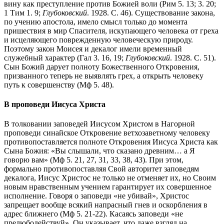
вину как преступление против Божией воли (Рим 5. 13; 3. 20;
1 Тим 1. 9;
Глубоковский
. 1928. С. 46). Существование закона,
по учению апостола, имело смысл только до момента
пришествия в мир Спасителя, искупающего человека от греха
и исцеляющего поврежденную человеческую природу.
Поэтому закон Моисея и декалог имели временный
служебный характер (Гал 3. 16, 19;
Глубоковский
. 1928. C. 51).
Сын Божий дарует полноту Божественного Откровения,
призванного теперь не выявлять грех, а открыть человеку
путь к совершенству (Мф 5. 48).
В проповеди Иисуса Христа
В толковании заповедей Иисусом Христом в Нагорной
проповеди синайское Откровение ветхозаветному человеку
противопоставляется полноте Откровения Иисуса Христа как
Сына Божия: «Вы слышали, что сказано древним… а Я
говорю вам» (Мф 5. 21, 27, 31, 33, 38, 43). При этом,
формально противопоставляя Свой авторитет заповедям
декалога, Иисус Христос не только не отменяет их, но Своим
новым нравственным учением гарантирует их совершенное
исполнение. Говоря о заповеди «не убивай», Христос
запрещает вообще всякий напрасный гнев и оскорбления в
адрес ближнего (Мф 5. 21-22). Касаясь заповеди «не
прелюбодействуй», Он указывает, что даже взгляд на