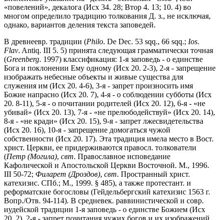
«повелений», декалога (Исх 34. 28; Втор 4. 13; 10. 4) во
многом определило традицию толкования Д. з., не исключая,
однако, вариантов деления текста заповедей.
В древнеевр. традиции (
Philo
. De Dec. 53 sqq., 66 sqq.;
Ios
.
Flav
. Antiq. III 5. 5) принята следующая грамматически точная
(
Greenberg
. 1997) классификация: 1-я заповедь - о единстве
Бога и поклонении Ему одному (Исх 20. 2-3), 2-я - запрещение
изображать небесные объекты и живые существа для
служения им (Исх 20. 4-6), 3-я - запрет произносить имя
Божие напрасно (Исх 20. 7), 4-я - о соблюдении субботы (Исх
20. 8-11), 5-я - о почитании родителей (Исх 20. 12), 6-я - «не
убивай» (Исх 20. 13), 7-я - «не прелюбодействуй» (Исх 20. 14),
8-я - «не кради» (Исх 20. 15), 9-я - запрет лжесвидетельства
(Исх 20. 16), 10-я - запрещение домогаться чужой
собственности (Исх 20. 17). Эта традиция имела место в Вост.
христ. Церкви, ее придерживаются правосл. толкователи
(
Петр (Могила)
,
свт
. Православное исповедание
Кафолической и Апостольской Церкви Восточной. М., 1996.
III 50-72;
Филарет (Дроздов)
,
свт
. Пространный христ.
катехизис. СПб.; М., 1999. § 485), а также протестант. и
реформатские богословы (Гейдельбергский катехизис 1563 г.
Вопр./Отв. 94-114). В средневек. раввинистической и совр.
иудейской традиции 1-я заповедь - о единстве Божием (Исх
20. 2), 2-я - запрет почитания чужих богов и их изображений