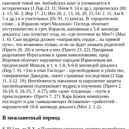
сквозной темой мн. библейских книг и упоминается в
исторических (1 Пар 23. 11; Неем 9. 14 и др.), пророческих (Ис
1. 13; 56. 2; Иер 17. 21; Иез 20. 2, 13, 16, 20, 21; Ос 2. 11; Ам 8.
5 и др.) и в учительных (Пс 91. 1) книгах. В «пророческом
слове... к Израилю через Малахию» Господь обличает
отступничество и грех Израиля, напоминая о 5-й заповеди
декалога: сын почитает отца, но «где почтение ко Мне?» (Мал
1. 6). Сын мудреца должен «направлять сердце... на прямой
путь», что возможно только, если он будет уважать родителей
(Притч 20. 20) и печься о них (Притч 23. 22). Предрекая
разрушение Иерусалима и храма вавилонянами, прор.
Иеремия обличает нарушение народом Израилевым мн.
предписаний Моисея, в т. ч. 1-й, 6-9-й заповедей декалога
(Иер 7. 9). «Зло в очах Господа» - прелюбодеяние и убийство,
совершенные Давидом,- имеет страшные последствия (2 Цар
11. 2-12. 19). Неизбежность наказания за нарушение запрета
прелюбодеяния подчеркивает мудрец в поучениях (Притч 2.
16-19; 6. 24-35; 7. 4-27), ибо «дом» блудницы - «пути в
преисподнюю» (Притч 7. 27). Кара Божия неминуемо
последует и для «замышляющих беззаконие» грабителей -
нарушителей 10-й заповеди декалога (Мих 2. 1-2).
В межзаветный период
К III-I вв. до Р. Х. в Палестине сложилась система подробного