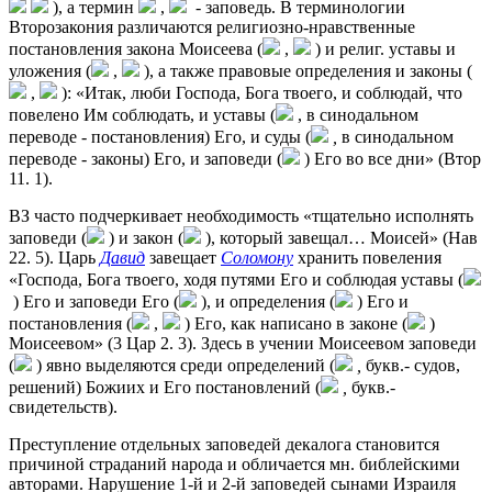
), а термин
,
- заповедь. В терминологии
Второзакония различаются религиозно-нравственные
постановления закона Моисеева (
,
) и религ. уставы и
уложения (
,
), а также правовые определения и законы (
,
): «Итак, люби Господа, Бога твоего, и соблюдай, что
повелено Им соблюдать, и уставы (
, в синодальном
переводе - постановления) Его, и суды (
,
в синодальном
переводе - законы) Его, и заповеди (
) Его во все дни» (Втор
11. 1).
ВЗ часто подчеркивает необходимость «тщательно исполнять
заповеди (
) и закон (
), который завещал… Моисей» (Нав
22. 5). Царь
Давид
завещает
Соломону
хранить повеления
«Господа, Бога твоего, ходя путями Его и соблюдая уставы (
) Его и заповеди Его (
), и определения (
) Его и
постановления (
,
) Его, как написано в законе (
)
Моисеевом» (3 Цар 2. 3). Здесь в учении Моисеевом заповеди
(
) явно выделяются среди определений (
,
букв.- судов,
решений) Божиих и Его постановлений (
,
букв.-
свидетельств).
Преступление отдельных заповедей декалога становится
причиной страданий народа и обличается мн. библейскими
авторами. Нарушение 1-й и 2-й заповедей сынами Израиля