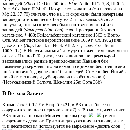
заповедей (
Philo
. De Dec. 50;
Ios
.
Flav
. Antiq. III 5. 5, 8; III 6. 5;
Iren
. Adv. haer. II 24. 4). Нек-рые толкователи (с аллюзией на
Мф 22. 37-70) считали, что на 1-й скрижали были начертаны
заповеди, относящиеся к Богу, на 2-й - к людям. Отсюда
получали, что на скрижалях было соответственно 4 и 6
заповедей (
Филарет (Дроздов),
свт
. Пространный христ.
катехизис. § 488; Гейдельбергский катехизис 1563 г. Вопр./
Отв. 93; Баптистское вероисповедание 1689 г. Ст. 19. 2) или
даже 3 и 7 (
Aug
. Locut. in Hept. VII 2. 71;
Caes
.
Arel
. Serm.
100A. 12). В Иерусалимском Талмуде отражена имевшая место
ок. сер. II в. по Р. Х. дискуссия раввинов, во время к-рой
высказывались разные предположения: Ханания бен
Гамлиель утверждал, что на каждой скрижали было записано
по 5 заповедей, другие - по 10 заповедей, Симеон бен Йохай -
по 20 (т. е. заповеди дублировались с обеих сторон)
(Иерусалимский Талмуд. Шекалим 25a; Сота 36b).
В Ветхом Завете
Кроме Исх 20. 1-17 и Втор 5. 6-21, в ВЗ нигде более не
содержится полного перечисления Д. з. Во мн. случаях книги
ВЗ упоминают закон Моисея в целом (евр.
,
) и его
средоточие - декалог. При этом для указания на заповеди в т.
ч. и десятисловия используется не выражение «десять слов» (