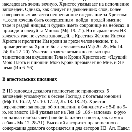
наследовать жизнь вечную, Христос указывает на исполнение
заповедей. Однако, как следует из дальнейших слов, более
совершенным является непрестанное следование за Христом:
«...если хочешь быть совершенным, пойди, продай имение
твое и раздай нищим; и будешь иметь сокровище на небесах; и
приходи и следуй за Мною» (Мф 19. 21). Но выражением НЗ
является уже не сумма заповедей, а Крестная Жертва Иисуса
Христа и пролитие Им крови за грехи человеческие, т. е.
примирение во Христе Бога с человеком (Мф 26. 28; Мк 14.
24; Лк 22. 20). Участие в завете возможно только при
таинственном вкушении Тела и Крови Христовых: «Ядущий
Мою Плоть и пиющий Мою Кровь пребывает во Мне, и Я в
нем» (Ин 6. 56).
В апостольских писаниях
В НЗ заповеди декалога полностью не приводятся. 5
заповедей упомянуты в беседе Господа с богатым юношей
(Мф 19. 16-22; Мк 10. 17-22; Лк 18. 18-23). Христос
перечисляет заповеди об отношении к ближнему - с 5-й по 9-
ю, но вместо 10-й указывает на Лев 19. 18б - заповедь, к-рую
он назвал наибольшей («люби ближнего твоего, как самого
себя» - Мк 12. 28-31). Высокий авторитет нравственного
содержания декалога сохраняется и для авторов НЗ. Ап. Павел