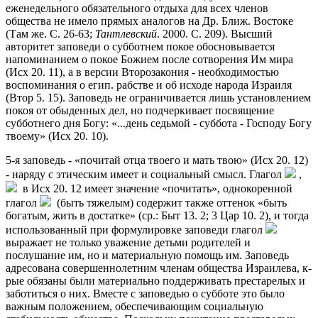
еженедельного обязательного отдыха для всех членов
общества не имело прямых аналогов на Др. Ближ. Востоке
(Там же. C. 26-63;
Тантлевский
. 2000. С. 209). Высший
авторитет заповеди о субботнем покое обосновывается
напоминанием о покое Божием после сотворения Им мира
(Исх 20. 11), а в версии Второзакония - необходимостью
воспоминания о егип. рабстве и об исходе народа Израиля
(Втор 5. 15). Заповедь не ограничивается лишь установлением
покоя от обыденных дел, но подчеркивает посвящение
субботнего дня Богу: «...день седьмой - суббота - Господу Богу
твоему» (Исх 20. 10).
5-я заповедь - «почитай отца твоего и мать твою» (Исх 20. 12)
- наряду с этическим имеет и социальный смысл. Глагол
,
в Исх 20. 12 имеет значение «почитать», однокоренной
глагол
(быть тяжелым) содержит также оттенок «быть
богатым, жить в достатке» (ср.: Быт 13. 2; 3 Цар 10. 2), и тогда
использованный при формулировке заповеди глагол
выражает не только уважение детьми родителей и
послушание им, но и материальную помощь им. Заповедь
адресована совершеннолетним членам общества Израилева, к-
рые обязаны были материально поддерживать престарелых и
заботиться о них. Вместе с заповедью о субботе это было
важным положением, обеспечивающим социальную