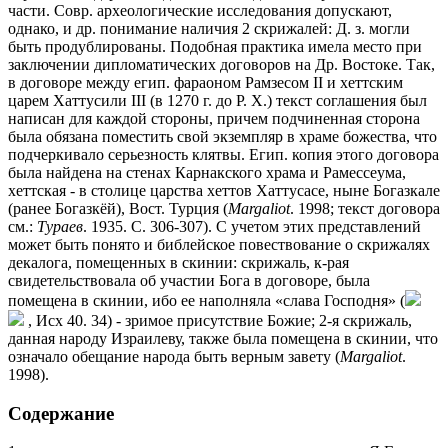
части. Совр. археологические исследования допускают,
однако, и др. понимание наличия 2 скрижалей: Д. з. могли
быть продублированы. Подобная практика имела место при
заключении дипломатических договоров на Др. Востоке. Так,
в договоре между егип. фараоном Рамзесом II и хеттским
царем Хаттусили III (в 1270 г. до Р. Х.) текст соглашения был
написан для каждой стороны, причем подчиненная сторона
была обязана поместить свой экземпляр в храме божества, что
подчеркивало серьезность клятвы. Егип. копия этого договора
была найдена на стенах Карнакского храма и Рамессеума,
хеттская - в столице царства хеттов Хаттусасе, ныне Богазкале
(ранее Богазкёй), Вост. Турция (
Margaliot
. 1998; текст договора
см.:
Тураев
. 1935. С. 306-307). С учетом этих представлений
может быть понято и библейское повествование о скрижалях
декалога, помещенных в скинии: скрижаль, к-рая
свидетельствовала об участии Бога в договоре, была
помещена в скинии, ибо ее наполняла «слава Господня» (
, Исх 40. 34) - зримое присутствие Божие; 2-я скрижаль,
данная народу Израилеву, также была помещена в скинии, что
означало обещание народа быть верным завету (
Margaliot
.
1998).
Содержание