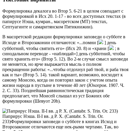
Формулировка декалога во Втор 5. 6-21 в целом совпадает с
формулировкой в Исх 20. 1-17 - во всех доступных текстах (в
папирусе Нэша, кумран., масоретском (МТ) текстах,
Септуагинте и самаритянском Пятикнижии).
В масоретской редакции формулировки заповеди о субботе в
Исходе и Второзаконии отличаются: «...помни [
] день
субботний, чтобы святить его» (Исх 20. 8) и «храни [
; в
синодальном переводе - «наблюдай»] день субботний, чтобы
свято хранить его» (Втор 5. 12). Во 2-м случае смысл заповеди
не меняется, но ярче выражается мысль о полном
прекращении работы: «...чтобы отдохнул раб твой, и раба твоя
как и ты» (Втор 5. 14). такой вариант, возможно, восходит к
самому Моисею, когда он повторял закон с учетом опыта
жизни народа в пустыне в течение 40 лет (
Юнгеров
. 1907. Ч.
2. С. 33). Позднейшая раввинистическая традиция
предполагает, что Моисей слышал из уст Божиих обе
формулировки (Шевуот 20b).
Паприрус Нэша. II-I вв. д Р. Х. (Cantabr. S. Trin. Or.
233)
Формулировки заповеди о субботе в книгах Исход и
Второзаконие отличаются еще нек-рыми чертами. Так, во