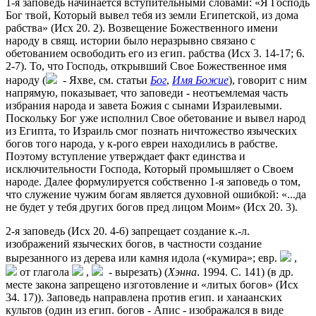
1-я заповедь начинается вступительными словами: «Я Господь
Бог твой, Который вывел тебя из земли Египетской, из дома
рабства» (Исх 20. 2). Возвещение Божественного имени
народу в свящ. истории было неразрывно связано с
обетованием освободить его из егип. рабства (Исх 3. 14-17; 6.
2-7). То, что Господь, открывший Свое Божественное имя
народу (
- Яхве, см. статьи
Бог
,
Имя Божие
), говорит с ним
напрямую, показывает, что заповеди - неотъемлемая часть
избрания народа и завета Божия с сынами Израилевыми.
Поскольку Бог уже исполнил Свое обетование и вывел народ
из Египта, то Израиль смог познать ничтожество языческих
богов того народа, у к-рого евреи находились в рабстве.
Поэтому вступление утверждает факт единства и
исключительности Господа, Который промышляет о Своем
народе. Далее формулируется собственно 1-я заповедь о том,
что служение чужим богам является духовной ошибкой: «...да
не будет у тебя других богов пред лицом Моим» (Исх 20. 3).
2-я заповедь (Исх 20. 4-6) запрещает создание к.-л.
изображений языческих богов, в частности создание
вырезанного из дерева или камня идола («кумира»; евр.
,
от глагола
,
- вырезать) (
Хэнна
. 1994. C. 141) (в др.
месте закона запрещено изготовление и «литых богов» (Исх
34. 17)). Заповедь направлена против егип. и ханаанских
культов (один из егип. богов - Апис - изображался в виде