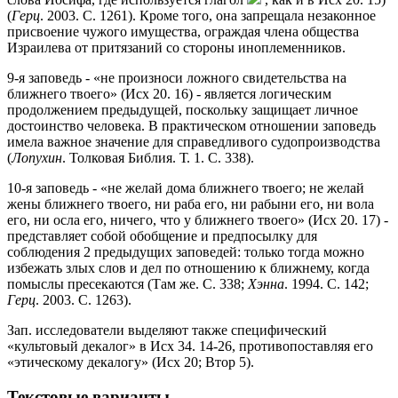
(
Герц
. 2003. C. 1261). Кроме того, она запрещала незаконное
присвоение чужого имущества, ограждая члена общества
Израилева от притязаний со стороны иноплеменников.
9-я заповедь - «не произноси ложного свидетельства на
ближнего твоего» (Исх 20. 16) - является логическим
продолжением предыдущей, поскольку защищает личное
достоинство человека. В практическом отношении заповедь
имела важное значение для справедливого судопроизводства
(
Лопухин
. Толковая Библия. Т. 1. С. 338).
10-я заповедь - «не желай дома ближнего твоего; не желай
жены ближнего твоего, ни раба его, ни рабыни его, ни вола
его, ни осла его, ничего, что у ближнего твоего» (Исх 20. 17) -
представляет собой обобщение и предпосылку для
соблюдения 2 предыдущих заповедей: только тогда можно
избежать злых слов и дел по отношению к ближнему, когда
помыслы пресекаются (Там же. С. 338;
Хэнна
. 1994. С. 142;
Герц
. 2003. С. 1263).
Зап. исследователи выделяют также специфический
«культовый декалог» в Исх 34. 14-26, противопоставляя его
«этическому декалогу» (Исх 20; Втор 5).
Текстовые варианты