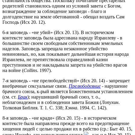
стабильность общества. Поскольку почитание престарелых
родителей становилось одним из условий завета с Богом,
вознаграждение за соблюдение заповеди - благо и
долгоденствие на земле обетованной - обещал воздать Сам
Господь (Исх 20. 12).
6-я заповедь - «не убий» (Исх 20. 13). В историческом
контексте заповедь была адресована народу Израилеву - в
большинстве своем свободным собственникам земельных
наделов. Заповедь запрещала незаконное убийство
невиновных, но, как показывает дальнейшая история народа
Израилева, не препятствовала справедливой казни
преступников и не накладывала запрета на убийство врагов
на войне (
Collins
. 1997).
7-я заповедь - «не прелюбодействуй» (Исх 20. 14) - запрещает
внебрачные сексуальные связи.
Прелюбодеяние
- нарушение
брачного союза, к-рый является Божественным установлением
(см. ст.
Брак
); нарушивший брачный союз, т. о.,
неблагонадежен и в соблюдении завета Божия (
Лопухин
.
Толковая Библия. Т. 1. С. 338;
Хэнна
. 1994. С. 142).
8-я заповедь - «не кради» (Исх 20. 15) - в историческом
контексте была направлена прежде всего на предотвращение
хищения людей с целью продажи их в рабство (ср.: Быт 40. 15,
слова Иосифа, где используется глагол
, как и в Исх 20. 15)