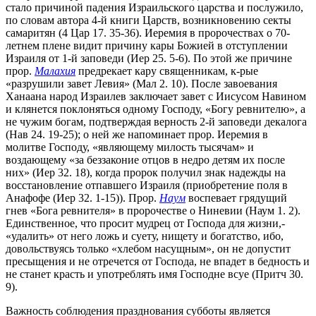
стало причиной падения Израильского царства и послужило,
по словам автора 4-й книги Царств, возникновению секты
самаритян (4 Цар 17. 35-36). Иеремия в пророчествах о 70-
летнем плене видит причину кары Божией в отступлении
Израиля от 1-й заповеди (Иер 25. 5-6). По этой же причине
прор.
Малахия
предрекает кару священникам, к-рые
«разрушили завет Левия» (Мал 2. 10). После завоевания
Ханаана народ Израилев заключает завет с Иисусом Навином
и клянется поклоняться одному Господу, «Богу ревнителю», а
не чужим богам, подтверждая верность 2-й заповеди декалога
(Нав 24. 19-25); о ней же напоминает прор. Иеремия в
молитве Господу, «являющему милость тысячам» и
воздающему «за беззаконие отцов в недро детям их после
них» (Иер 32. 18), когда пророк получил знак надежды на
восстановление отпавшего Израиля (приобретение поля в
Анафофе (Иер 32. 1-15)). Прор.
Наум
воспевает грядущий
гнев «Бога ревнителя» в пророчестве о Ниневии (Наум 1. 2).
Единственное, что просит мудрец от Господа для жизни,-
«удалить» от него ложь и суету, нищету и богатство, ибо,
довольствуясь только «хлебом насущным», он не допустит
пресыщения и не отречется от Господа, не впадет в бедность и
не станет красть и употреблять имя Господне всуе (Притч 30.
9).
Важность соблюдения празднования субботы является