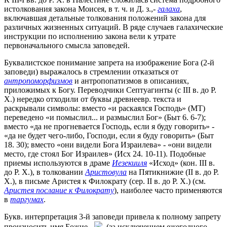
истолкования закона Моисея, в т. ч. и Д. з.,-
галаха
,
включавшая детальные толкования положений закона для
различных жизненных ситуаций. В ряде случаев галахические
инструкции по исполнению закона вели к утрате
первоначального смысла заповедей.
Буквалистское понимание запрета на изображение Бога (2-й
заповеди) выражалось в стремлении отказаться от
антропоморфизмов
и антропопатизмов в описаниях,
приложимых к Богу. Переводчики Септуагинты (с III в. до Р.
Х.) нередко отходили от буквы древнеевр. текста и
раскрывали символы: вместо «и раскаялся Господь» (МТ)
переведено «и помыслил... и размыслил Бог» (Быт 6. 6-7);
вместо «да не прогневается Господь, если я буду говорить» -
«да не будет чего-либо, Господи, если я буду говорить» (Быт
18. 30); вместо «они видели Бога Израилева» - «они видели
место, где стоял Бог Израилев» (Исх 24. 10-11). Подобные
приемы используются в драме
Иезекииля
«Исход» (кон. III в.
до Р. Х.), в толковании
Аристовула
на Пятикнижие (II в. до Р.
Х.), в письме Аристея к Филократу (сер. II в. до Р. Х.) (см.
Аристея послание к Филократу
), наиболее часто применяются
в
таргумах
.
Букв. интерпретация 3-й заповеди привела к полному запрету
произносить имя Божие -
(за исключением ежегодного