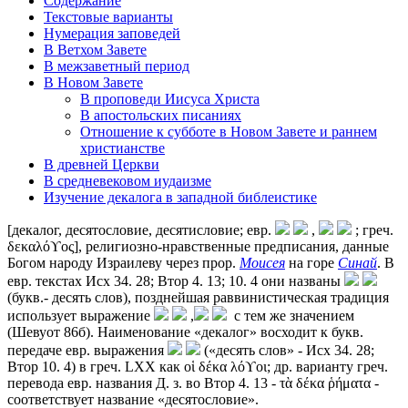
Содержание
Текстовые варианты
Нумерация заповедей
В Ветхом Завете
В межзаветный период
В Новом Завете
В проповеди Иисуса Христа
В апостольских писаниях
Отношение к субботе в Новом Завете и раннем
христианстве
В древней Церкви
В средневековом иудаизме
Изучение декалога в западной библеистике
[декалог, десятословие, десятисловие; евр.
,
; греч.
δεκαλόϒος], религиозно-нравственные предписания, данные
Богом народу Израилеву через прор.
Моисея
на горе
Синай
. В
евр. текстах Исх 34. 28; Втор 4. 13; 10. 4 они названы
(букв.- десять слов), позднейшая раввинистическая традиция
использует выражение
,
с тем же значением
(Шевуот 86б). Наименование «декалог» восходит к букв.
передаче евр. выражения
(«десять слов» - Исх 34. 28;
Втор 10. 4) в греч. LXX как οἱ δέκα λόϒοι; др. варианту греч.
перевода евр. названия Д. з. во Втор 4. 13 - τὰ δέκα ῥήματα -
соответствует название «десятословие».