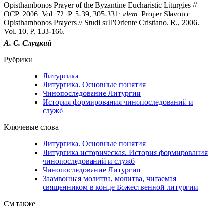
Opisthambonos Prayer of the Byzantine Eucharistic Liturgies //
OCP. 2006. Vol. 72. P. 5-39, 305-331;
idem.
Proper Slavonic
Opisthambonos Prayers // Studi sull'Oriente Cristiano. R., 2006.
Vol. 10. P. 133-166.
А. С. Слуцкий
Рубрики
Литургика
Литургика. Основные понятия
Чинопоследование Литургии
История формирования чинопоследований и
служб
Ключевые слова
Литургика. Основные понятия
Литургика историческая. История формирования
чинопоследований и служб
Чинопоследование Литургии
Заамвонная молитва, молитва, читаемая
священником в конце Божественной литургии
См.также