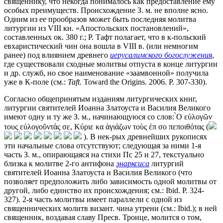
священнику, что некогда понималось как предоставление ему
особых преимуществ. Происхождение З. м. не вполне ясно.
Одним из ее прообразов может быть последняя молитва
литургии из VIII кн. «Апостольских постановлений»,
составленных ок. 380 г.; Р. Тафт полагает, что в к-польский
евхаристический чин она вошла в VIII в. (или немногим
ранее) под влиянием древнего
иерусалимского богослужения
,
где существовали сходные молитвы отпуста в конце литургии
и др. служб, но свое наименование «заамвонной» получила
уже в К-поле (см.:
Taft.
Toward the Origins. 2006. P. 307-330).
Согласно общепринятым изданиям литургических книг,
литургии святителей Иоанна Златоуста и Василия Великого
имеют одну и ту же З. м., начинающуюся со слов: ̀̀Ο εὐλογῶν
τους εὐλογοῦντάς σε, Κύριε κα ἁγιάζων τοὺς ἐπ σο πεποιθότας (
). В нек-рых древнейших рукописях
эти начальные слова отсутствуют; следующая за ними 1-я
часть З. м., опирающаяся на стихи Пс 25 и 27, текстуально
близка к молитве 2-го антифона
энарксиса
литургий
святителей Иоанна Златоуста и Василия Великого (что
позволяет предположить либо зависимость одной молитвы от
другой, либо единство их происхождения; см.: Ibid. P. 324-
327). 2-я часть молитвы имеет параллели с одной из
священнических молитв визант. чина утрени (см.: Ibid.); в ней
священник, воздавая славу Пресв. Троице, молится о том,