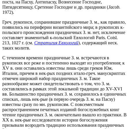
поста, на Пасху, Антипасху, Вознесение Господне,
Пятидесятницу, Сретение Господне и др. праздники (
Jacob.
1972).
Греч. рукописи, сохранившие праздничные З. м., как правило,
появились на периферии византийского мира; в рукописях к-
польского происхождения праздничных З. м. нет, исключение
составляет знаменитый к-польский Евхологий Paris. Coisl.
213, 1027 г. (см.
Стратигия Евхологий
), содержащий неск.
таких молитв.
С течением времени праздничные З. м. встречаются в
рукописях все реже и постепенно выходят из употребления; к
XV в. они оставались известны лишь среди греков Юж.
Италии, причем в нек-рых поздних итало-греч. манускриптах
отмечен широкий набор праздничных З. м. Такое
разнообразие может свидетельствовать о том, что З. м.
составлялись в рамках этой локальной традиции до XV-XVI
вв. Большинство праздничных З. м. сохранилось в единичных
списках, лишь нек-рые (в первую очередь З. м. на Пасху)
известны сразу по мн. рукописям. С повсеместным
распространением печатных изданий богослужебных книг
чтение праздничных З. м. окончательно вышло из практики. В
XX в. нек-рые исследователи истории богослужения
призывали возродить традицию использования праздничных