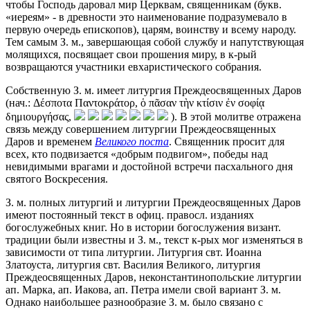
чтобы Господь даровал мир Церквам, священникам (букв.
«иереям» - в древности это наименование подразумевало в
первую очередь епископов), царям, воинству и всему народу.
Тем самым З. м., завершающая собой службу и напутствующая
молящихся, посвящает свои прошения миру, в к-рый
возвращаются участники евхаристического собрания.
Собственную З. м. имеет литургия Преждеосвященных Даров
(нач.: Δέσποτα Παντοκράτορ, ὁ πᾶσαν τὴν κτίσιν ἐν σοφίᾳ
δημιουργήσας,
). В этой молитве отражена
связь между совершением литургии Преждеосвященных
Даров и временем
Великого поста
. Священник просит для
всех, кто подвизается «добрым подвигом», победы над
невидимыми врагами и достойной встречи пасхального дня
святого Воскресения.
З. м. полных литургий и литургии Преждеосвященных Даров
имеют постоянный текст в офиц. правосл. изданиях
богослужебных книг. Но в истории богослужения визант.
традиции были известны и З. м., текст к-рых мог изменяться в
зависимости от типа литургии. Литургия свт. Иоанна
Златоуста, литургия свт. Василия Великого, литургия
Преждеосвященных Даров, неконстантинопольские литургии
ап. Марка, ап. Иакова, ап. Петра имели свой вариант З. м.
Однако наибольшее разнообразие З. м. было связано с