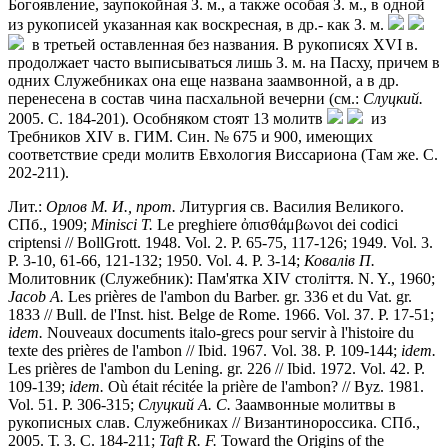
Богоявление, заупокойная З. м., а также особая З. м., в одной
из рукописей указанная как воскресная, в др.- как З. м.
в третьей оставленная без названия. В рукописях XVI в.
продолжает часто выписываться лишь З. м. на Пасху, причем в
одних Служебниках она еще названа заамвонной, а в др.
перенесена в состав чина пасхальной вечерни (см.:
Слуцкий.
2005. С. 184-201). Особняком стоят 13 молитв
из
Требников XIV в. ГИМ. Син. № 675 и 900, имеющих
соответствие среди молитв Евхология Виссариона (Там же. С.
202-211).
Лит.:
Орлов М. И., прот.
Литургия св. Василия Великого.
СПб., 1909;
Minisci T.
Le preghiere ὀπισθάμβωνοι dei codici
criptensi // BollGrott. 1948. Vol. 2. P. 65-75, 117-126; 1949. Vol. 3.
P. 3-10, 61-66, 121-132; 1950. Vol. 4. P. 3-14;
Ковалiв П.
Молитовник (Служебник): Пам'ятка XIV столiття. N. Y., 1960;
Jacob A.
Les prières de l'ambon du Barber. gr. 336 et du Vat. gr.
1833 // Bull. de l'Inst. hist. Belge de Rome. 1966. Vol. 37. P. 17-51;
idem.
Nouveaux documents italo-grecs pour servir à l'histoire du
texte des prières de l'ambon // Ibid. 1967. Vol. 38. P. 109-144;
idem.
Les prières de l'ambon du Lening. gr. 226 // Ibid. 1972. Vol. 42. P.
109-139;
idem.
Où était récitée la prière de l'ambon? // Byz. 1981.
Vol. 51. P. 306-315;
Слуцкий А. С.
Заамвонные молитвы в
рукописных слав. Служебниках // Византинороссика. СПб.,
2005. Т. 3. С. 184-211;
Taft R. F.
Toward the Origins of the