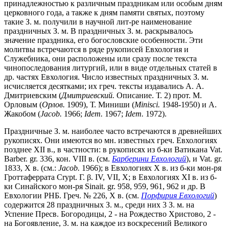
принадлежностью к различным праздникам или особым дням
церковного года, а также к дням памяти святых, поэтому
такие З. м. получили в научной лит-ре наименование
праздничных З. м. В праздничных З. м. раскрывалось
значение праздника, его богословские особенности. Эти
молитвы встречаются в ряде рукописей Евхология и
Служебника, они расположены или сразу после текста
чинопоследования литургий, или в виде отдельных статей в
др. частях Евхология. Число известных праздничных З. м.
исчисляется десятками; их греч. тексты издавались А. А.
Дмитриевским (
Дмитриевский.
Описание. Т. 2) прот. М.
Орловым (
Орлов.
1909), Т. Миниши (
Minisci.
1948-1950) и А.
Жакобом (
Jacob.
1966;
Idem.
1967;
Idem.
1972).
Праздничные З. м. наиболее часто встречаются в древнейших
рукописях. Они имеются во мн. известных греч. Евхологиях
позднее XII в., в частности: в рукописях из б-ки Ватикана Vat.
Barber. gr. 336, кон. VIII в. (см.
Барберини Евхологий
), и Vat. gr.
1833, X в. (см.:
Jacob.
1966); в Евхологиях X в. из б-ки мон-ря
Гроттаферрата Crypt. Γ. β. IV, VII, X; в Евхологиях XI в. из б-
ки Синайского мон-ря Sinait. gr. 958, 959, 961, 962 и др. В
Евхологии РНБ. Греч. № 226, X в. (см.
Порфирия Евхологий
)
содержится 28 праздничных З. м., среди них 3 З. м. на
Успение Пресв. Богородицы, 2 - на Рождество Христово, 2 -
на Богоявление, З. м. на каждое из воскресений Великого