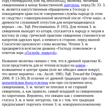
εὐχὴ ἐπισθάμβωνος или τῆς ἀπολύσεως], молитва, читаемая
священником в конце Божественной
литургии
, перед Пс 33. З.
м. является напутственным обращением к Господу о
покидающем храм после совершения службы народе (в этом
ее сходство с главопреклонной молитвой после «Отче наш», в
древности служившей отпустом для непричащающихся
верных - см.:
Taft.
Precommunion. P. 193). Для чтения З. м.
священник выходит из алтаря, спускается к народу и лицом к
востоку (в совр. греческой практике священник становится не
напротив царских врат, а немного в стороне, перед иконой
Спасителя) произносит слова молитвы. Чтение З. м.
предваряется возгласом диакона «Господу помолимся» и
ответом хора
«Господи, помилуй»
.
Название молитвы связано с тем, что в древней практике К-
поля предстоятель для ее чтения всходил на
амвон
-
возвышение в центре храма (или же обходил амвон вокруг,
что менее вероятно - см.:
Jacob.
1981;
Taft.
Toward the Origins.
2006. P. 13-30). В отличие от древней традиции при совр.
архиерейском богослужении
или при сослужении неск.
священников, З. м. читает не епископ и не старший
священник, а, как правило, самый младший из священников
по хиротонии. Вероятно, это связано как с изменением
статуса З. м. в чине литургии, так и с тем, что традиция
предписывает поручать чтение З. м. новорукоположенному