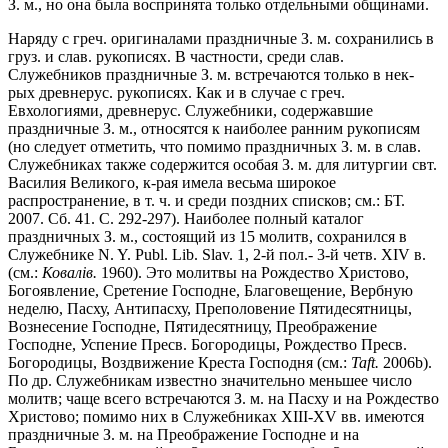
З. м., но она была воспринята только отдельными общинами.
Наряду с греч. оригиналами праздничные З. м. сохранились в
груз. и слав. рукописях. В частности, среди слав.
Служебников праздничные З. м. встречаются только в нек-
рых древнерус. рукописях. Как и в случае с греч.
Евхологиями, древнерус. Служебники, содержавшие
праздничные З. м., относятся к наиболее ранним рукописям
(но следует отметить, что помимо праздничных З. м. в слав.
Служебниках также содержится особая З. м. для литургии свт.
Василия Великого, к-рая имела весьма широкое
распространение, в т. ч. и среди поздних списков; см.: БТ.
2007. Сб. 41. С. 292-297). Наиболее полный каталог
праздничных З. м., состоящий из 15 молитв, сохранился в
Служебнике N. Y. Publ. Lib. Slav. 1, 2-й пол.- 3-й четв. XIV в.
(см.:
Ковалiв.
1960). Это молитвы на Рождество Христово,
Богоявление, Сретение Господне, Благовещение, Вербную
неделю, Пасху, Антипасху, Преполовение Пятидесятницы,
Вознесение Господне, Пятидесятницу, Преображение
Господне, Успение Пресв. Богородицы, Рождество Пресв.
Богородицы, Воздвижение Креста Господня (см.:
Taft.
2006b).
По др. Служебникам известно значительно меньшее число
молитв; чаще всего встречаются З. м. на Пасху и на Рождество
Христово; помимо них в Служебниках XIII-XV вв. имеются
праздничные З. м. на Преображение Господне и на