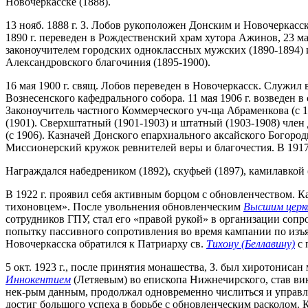
Новочеркасске (1888).
13 нояб. 1888 г. З. Лобов рукоположен Донским и Новочеркасс
1890 г. переведен в Рождественский храм хутора Ажинов, 23 ма
законоучителем городских одноклассных мужских (1890-1894) 
Александровского благочиния (1895-1900).
16 мая 1900 г. свящ. Лобов переведен в Новочеркасск. Служил 
Вознесенского кафедрального собора. 11 мая 1906 г. возведен 
Законоучитель частного Коммерческого уч-ща Абраменкова (с 
(1901). Сверхштатный (1901-1903) и штатный (1903-1908) член
(с 1906). Казначей Донского епархиального аксайского Богороди
Миссионерский кружок ревнителей веры и благочестия. В 1917 
Награждался набедреником (1892), скуфьей (1897), камилавкой (
В 1922 г. проявил себя активным борцом с обновленчеством. К
тихоновцем». После увольнения обновленческим
Высшим церк
сотрудников ГПУ, стал его «правой рукой» в организации соп
попытку пассивного сопротивления во время кампании по изъя
Новочеркасска обратился к Патриарху св.
Тихону (Беллавину)
с 
5 окт. 1923 г., после принятия монашества, З. был хиротони
Иннокентием
(Летяевым) во епископа Нижнечирского, став вик
нек-рым данным, продолжал одновременно числиться и управл
достиг большого успеха в борьбе с обновленческим расколом. 