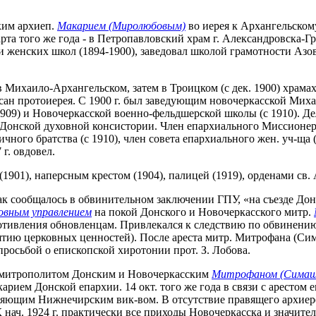
ким архиеп.
Макарием (Миролюбовым)
во иерея к Архангельском
рта того же года - в Петропавловский храм г. Александровска-Г
и женских школ (1894-1900), заведовал школой грамотности Азо
в Михаило-Архангельском, затем в Троицком (с дек. 1900) храма
в сан протоиерея. С 1900 г. был заведующим новочеркасской Мих
1909) и Новочеркасской военно-фельдшерской школы (с 1910). 
 Донской духовной консистории. Член епархиального Миссионерс
чного братства (с 1910), член совета епархиального жен. уч-ща 
г. овдовел.
1901), наперсным крестом (1904), палицей (1919), орденами св. А
ак сообщалось в обвинительном заключении ГПУ, «на съезде Дон
овным управлением
на покой Донского и Новочеркасского митр.
ротивления обновленцам. Привлекался к следствию по обвинению
тию церковных ценностей). После ареста митр. Митрофана (Сим
просьбой о епископской хиротонии прот. З. Лобова.
сан митрополитом Донским и Новочеркасским
Митрофаном (Симаш
арием Донской епархии. 14 окт. того же года в связи с арестом
яющим Нижнечирским вик-вом. В отсутствие правящего архиере
К нач. 1924 г. практически все приходы Новочеркасска и значит