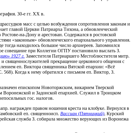
рафия. 30-е гг. XX в.
едрассудков масс с целью возбуждения сопротивления законам и
нает главой Церкви Патриарха Тихона, а обновленческий
 Ростове-на-Дону и арестован. Содержался в ростовской
астями «законным» обновленческого епархиального управления.
де тогда находилось большое число архиереев. Запомнился
обое совещание при Коллегии ОГПУ постановило выслать З.
цию» 1927 г.
Заместителя Патриаршего Местоблюстителя митр.
ев и священнослужителей прекращение церковного общения с
уплением еп. Виктора священника Вятской епархии: «Всё
 568). Когда к нему обратился с письмом еп. Виктор, З.
л назначен епископом Новоторжским, викарием Тверской
щим Воронежской и Задонской епархией. Служил в Троицком
 непосильных гос. налогов.
9 апр. награжден правом ношения креста на клобуке. Вернулся в
 Тамбовский еп. священноисп.
Вассиан (Пятницкий)
, Курский
ерейская служба З. собирала множество верующих из Воронежа