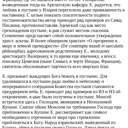
возведенным тогда на Арелатскую кафедру. Е. радуется, что
любовь к пустыне у Илария пересилила даже привязанность к
наставнику. С целью показать спасительность подвига
пустынножительства автор приводит ряд примеров из Свящ.
Писания, противопоставляя Эдемский сад как место
грехопадения пустыне, к-рая служит местом спасения.
Сочинение представляет собой положительное утверждение
христ. аскезы. В более обширном трактате «О презрении к
миру и земной премудрости» (De contemptu mundi et saecularis
philosophia), адресованном родственнику Е., молодому
аристократу Валериану, в то время еще язычнику, а впосл.
епископу Цемелия (ныне Симьез, в черте Ниццы, Франция),
святитель обосновывает тщетность всех мирских благ.
Е. призывает жаждущих Бога бежать в пустыню. Для
удалившихся в пустыню ради любви к небесному и
непрерывного созерцания Божества пустыня становится
преддверием неба. Е. приводит ряд примеров из ВЗ и НЗ об
откровениях, к-рые были получены в пустыне. Моисей
встретился здесь с Господом, явившимся в Неопалимой
Купине. Снятие обуви Моисеем по требованию Господа при
приближении к Купине Е. рассматривает как символ
необходимого отречения от мира при стремлении
приблизиться к Богу. Народ израильский, выведенный из
Египта, обрел в пустыне своего Господа. Давид бежал от