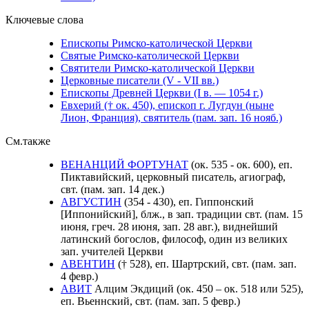
Ключевые слова
Епископы Римско-католической Церкви
Святые Римско-католической Церкви
Святители Римско-католической Церкви
Церковные писатели (V - VII вв.)
Епископы Древней Церкви (I в. — 1054 г.)
Евхерий († ок. 450), епископ г. Лугдун (ныне
Лион, Франция), святитель (пам. зап. 16 нояб.)
См.также
ВЕНАНЦИЙ ФОРТУНАТ
(ок. 535 - ок. 600), еп.
Пиктавийский, церковный писатель, агиограф,
свт. (пам. зап. 14 дек.)
АВГУСТИН
(354 - 430), еп. Гиппонский
[Иппонийский], блж., в зап. традиции свт. (пам. 15
июня, греч. 28 июня, зап. 28 авг.), виднейший
латинский богослов, философ, один из великих
зап. учителей Церкви
АВЕНТИН
(† 528), еп. Шартрский, свт. (пам. зап.
4 февр.)
АВИТ
Алцим Экдиций (ок. 450 – ок. 518 или 525),
еп. Вьеннский, свт. (пам. зап. 5 февр.)