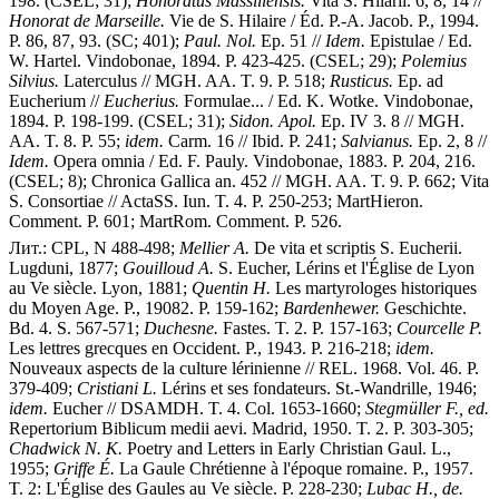
198. (CSEL; 31);
Honoratus Massiliensis.
Vita S. Hilarii. 6, 8, 14 //
Honorat de Marseille.
Vie de S. Hilaire / Éd. P.-A. Jacob. P., 1994.
P. 86, 87, 93. (SC; 401);
Paul. Nol.
Ep. 51 //
Idem.
Epistulae / Ed.
W. Hartel. Vindobonae, 1894. P. 423-425. (CSEL; 29);
Polemius
Silvius.
Laterculus // MGH. AA. T. 9. P. 518;
Rusticus.
Ep. ad
Eucherium //
Eucherius.
Formulae... / Ed. K. Wotke. Vindobonae,
1894. P. 198-199. (CSEL; 31);
Sidon. Apol.
Ep. IV 3. 8 // MGH.
AA. T. 8. P. 55;
idem.
Carm. 16 // Ibid. P. 241;
Salvianus.
Ep. 2, 8 //
Idem.
Opera omnia / Ed. F. Pauly. Vindobonae, 1883. P. 204, 216.
(CSEL; 8); Chronica Gallica an. 452 // MGH. AA. T. 9. P. 662; Vita
S. Consortiae // ActaSS. Iun. T. 4. P. 250-253; MartHieron.
Comment. P. 601; MartRom. Comment. P. 526.
Лит.: CPL, N 488-498;
Mellier A.
De vita et scriptis S. Eucherii.
Lugduni, 1877;
Gouilloud A.
S. Eucher, Lérins et l'Église de Lyon
au Ve siècle. Lyon, 1881;
Quentin H.
Les martyrologes historiques
du Moyen Age. P., 19082. P. 159-162;
Bardenhewer.
Geschichte.
Bd. 4. S. 567-571;
Duchesne.
Fastes. T. 2. P. 157-163;
Courcelle P.
Les lettres grecques en Occident. P., 1943. P. 216-218;
idem.
Nouveaux aspects de la culture lérinienne // REL. 1968. Vol. 46. P.
379-409;
Cristiani L.
Lérins et ses fondateurs. St.-Wandrille, 1946;
idem.
Eucher // DSAMDH. T. 4. Col. 1653-1660;
Stegmüller F., ed.
Repertorium Biblicum medii aevi. Madrid, 1950. T. 2. P. 303-305;
Chadwick N. K.
Poetry and Letters in Early Christian Gaul. L.,
1955;
Griffe É.
La Gaule Chrétienne à l'époque romaine. P., 1957.
T. 2: L'Église des Gaules au Ve siècle. P. 228-230;
Lubac H., de.