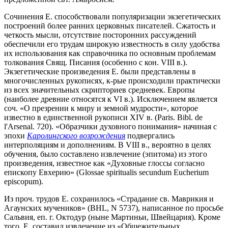
Сочинения Е. способствовали популяризации экзегетических
построений более ранних церковных писателей. Сжатость и
четкость мысли, отсутствие посторонних рассуждений
обеспечили его трудам широкую известность в силу удобства
их использования как справочника по основным проблемам
толкования Свящ. Писания (особенно с кон. VIII в.).
Экзегетические произведения Е. были представлены в
многочисленных рукописях, к-рые происходили практически
из всех значительных скрипториев средневек. Европы
(наиболее древние относятся к VI в.). Исключением является
соч. «О презрении к миру и земной мудрости», которое
известно в единственной рукописи XIV в. (Paris. Bibl. de
l'Arsenal. 720). «Образчики духовного понимания» начиная с
эпохи
Каролингского возрождения
подвергались
интерполяциям и дополнениям. В VIII в., вероятно в целях
обучения, было составлено извлечение (эпитома) из этого
произведения, известное как «Духовные глоссы согласно
епископу Евхерию» (Glossae spiritualis secundum Eucherium
episcopum).
Из проч. трудов Е. сохранилось «Страдание св. Маврикия и
Агаунских мучеников» (BHL, N 5737), написанное по просьбе
Сальвия, еп. г. Октодур (ныне Мартиньи, Швейцария). Кроме
того, Е. составил извлечение из «Общежительных