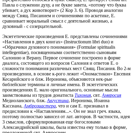
Павла о служении духу, а не букве завета, «потому что буква
убивает, а дух животворит» (2 Кор 3. 6). Проводя аналогии
между Свящ. Писанием и сочинениями по аскетике, Е.
сравнивает моральный смысл с деятельной жизнью, а
духовный - с созерцательной.
Экзегетические произведения Е. представлены сочинениями
«Наставления в двух книгах» (Instructionum libri duo) и
«Образчики духовного понимания» (Formulae spiritualis
intellegentiae), посвященными соответственно сыновьям
Салонию и Верану. Первое сочинение построено в форме
диалога, состоящего из вопросов Салония и ответов Е. о
сложности понимания различных мест Свящ. Писания. Во 2-м
произведении, в основе к-рого лежит «Ономастикон» Евсевия
Кесарийского и блж. Иеронима, объясняются нек-рые
библейские термины и личные имена. В экзегетических
произведениях Е. мало оригинального, основные мысли
заимствованы из трудов донатиста
Тихония
, свт.
Амвросия
Медиоланского, блж.
Августина
, Иеронима, Иоанна
Кассиана,
Амброзиастера
, что и сам Е. признавал в
предисловии к «Наставлениям...». Он не знал греч. языка,
поэтому полностью зависел от лат. авторов. В частности, идея
3 смыслов, сформулированная еще богословами
Александрийской школы, была известна ему только в форме,
предложенной свт. Амвросием.