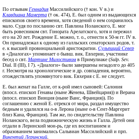
По отзывам
Геннадия
Массилийского († кон. V в.) и
Клавдиана Мамерта
(† ок. 474), Е. был одним из выдающихся
епископов своего времени, хотя сведений о нем сохранилось
мало. Судя по посланию свт. Павлина Ноланского, Е. мог
быть ровесником свт. Гонората Арелатского, хотя и пережил
его на 20 лет. Рождение Е. можно, т. о., отнести к 50-м гг. IV в.
Он принадлежал к одному из галльских сенаторских родов, т.
е. к высшей провинциальной аристократии.
Сульпиций Север
в «Диалогах» упоминает о бывш. вик. Евхерии, участнике
бесед о свт.
Мартине Милостивом
в Примулиаке (
Sulp. Sev.
Dial. II (III), I 7). «Диалоги» были завершены незадолго до 405
г. Несмотря на хронологические и др. совпадения, вероятно,
отождествлять упомянутого вик. Евхерия с Е. не следует.
Е. был женат на Галле, от к-рой имел сыновей: Салония
(впосл. епископ Генавы (ныне Женева, Швейцария)) и Верана
(впосл. епископ Винция (ныне Ванс, Франция)). По
соглашению с женой Е. отрекся от мира, раздал имущество
бедным и удалился на о-в Лерона (ныне о-в Сент-Маргерит
близ Кана, Франция). Там же, по свидетельству Павлина
Ноланского, вела подвижническую жизнь и Галла. Детей они
отдали в Леринский мон-рь, где их воспитанием и
образованием занимались Сальвиан Массилийский и прп.
Викентий Леринский
.