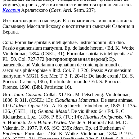
virgines), к-рое в действительности является проповедью свт.
Кесария
Арелатского (
Caes. Arel.
Serm. 237).
Из эпистолярного наследия Е. сохранилось лишь послание к
Сальвиану Массилийскому о воспитании сыновей Салония и
Верана.
Соч.: Formulae spiritalis intelligentiae. Instructionum libri duo.
Passio agaunensium martyrum. Ep. de laude heremi / Ed. K. Wotke.
Vindobonae, 1894. (CSEL; 31); Formulae spiritalis intelligentiae //
PL. 50. Col. 727-772 [интерполированная версия]; Ep.
paraenetica ad Valerianum cognatium de contemptu mundi et
saecularis philosophiae // Ibid. Col. 711-726; Passio Acaunensium
martyrum // MGH. Scr. Mer. T. 3. P. 20-41; De laude eremi / Ed. S.
Pricoco. Catania, 1965; Il rifiuto del mondo / Ed. S. Pricoco.
Firenze, 1990. (Bibl. Patristica; 16).
Ист.:
Ioan. Cassian.
Collat. XI / Ed. M. Petschenig. Vindobonae,
1886. P. 311. (CSEL; 13);
Claudianus Mamertus.
De statu animae.
III 9 //
Idem.
Opera / Ed. A. Engelbrecht. Vindobonae, 1885. P. 135-
136. (CSEL; 11);
Gennad. Massil.
De vir. illustr. 64 / Ed. E. C.
Richardson. Lpz., 1896. P. 83. (TU; 14);
Hilarius Arelatensis.
Vita
S. Honorati. 22 //
Hilaire d'Arles.
Vie de S. Honorat / Éd. M.-D.
Valentin. P., 1977. P. 65. (SC; 235);
idem.
Ep. ad Eucherium //
Eucherius.
Formulae... / Ed. K. Wotke. Vindobonae, 1894. P. 197-