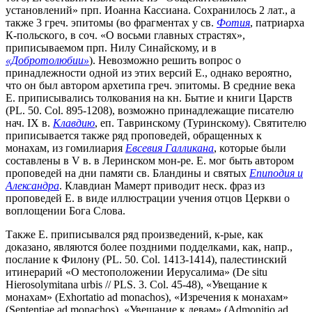
установлений» прп. Иоанна Кассиана. Сохранилось 2 лат., а
также 3 греч. эпитомы (во фрагментах у св.
Фотия
, патриарха
К-польского, в соч. «О восьми главных страстях»,
приписываемом прп. Нилу Синайскому, и в
«Добротолюбии»
). Невозможно решить вопрос о
принадлежности одной из этих версий Е., однако вероятно,
что он был автором архетипа греч. эпитомы. В средние века
Е. приписывались толкования на кн. Бытие и книги Царств
(PL. 50. Col. 895-1208), возможно принадлежащие писателю
нач. IX в.
Клавдию
, еп. Тавринскому (Туринскому). Святителю
приписывается также ряд проповедей, обращенных к
монахам, из гомилиария
Евсевия Галликана
, которые были
составлены в V в. в Леринском мон-ре. Е. мог быть автором
проповедей на дни памяти св. Бландины и святых
Епиподия и
Александра
. Клавдиан Мамерт приводит неск. фраз из
проповедей Е. в виде иллюстрации учения отцов Церкви о
воплощении Бога Слова.
Также Е. приписывался ряд произведений, к-рые, как
доказано, являются более поздними подделками, как, напр.,
послание к Филону (PL. 50. Col. 1413-1414), палестинский
итинерарий «О местоположении Иерусалима» (De situ
Hierosolymitana urbis // PLS. 3. Col. 45-48), «Увещание к
монахам» (Exhortatio ad monachos), «Изречения к монахам»
(Sententiae ad monachos), «Увещание к девам» (Admonitio ad