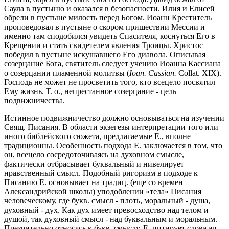
Саула в пустыню и оказался в безопасности. Илия и Елисей
обрели в пустыне милость перед Богом. Иоанн Креститель
проповедовал в пустыне о скором пришествии Мессии и
именно там сподобился увидеть Спасителя, коснуться Его в
Крещении и стать свидетелем явления Троицы. Христос
победил в пустыне искушавшего Его диавола. Описывая
созерцание Бога, святитель следует учению Иоанна Кассиана
о созерцании пламенной молитвы (
Ioan. Cassian.
Collat. XIX).
Господь не может не просветить того, кто всецело посвятил
Ему жизнь. Т. о., непрестанное созерцание - цель
подвижничества.
Истинное подвижничество должно основываться на изучении
Свящ. Писания. В области экзегезы интерпретации того или
иного библейского сюжета, предлагаемые Е., вполне
традиционны. Особенность подхода Е. заключается в том, что
он, всецело сосредоточиваясь на духовном смысле,
фактически отбрасывает буквальный и нивелирует
нравственный смысл. Подобный ригоризм в подходе к
Писанию Е. основывает на традиц. (еще со времен
Александрийской школы) уподоблении «тела» Писания
человеческому, где букв. смысл - плоть, моральный - душа,
духовный - дух. Как дух имеет превосходство над телом и
душой, так духовный смысл - над буквальным и моральным.
Презрительно относясь к букв. смыслу, Е. цитирует слова ап.