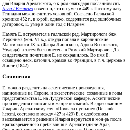
для Илария Арелатского, о к-ром благодаря посланиям свт.
Льва I Великого
известно, что он умер в 449 г. Поэтому дату
Геннадия можно считать условной. Согласно Галльской
хронике 452 г., в к-рой, однако, содержится ряд ошибочных
датировок, Е. умер в один год с Иларием.
Память Е. встречается в галльской ред. Мартиролога блж.
Иеронима (кон. VI в.), откуда попала в каролингские
Мартирологи IX в. (Флора Лионского, Адона Вьеннского,
Узуарда), а затем была внесена в Римский Мартиролог. Др.
свидетельств почитания Е. не сохранилось. Во имя Е.
освящено неск. католич. храмов во Франции, в т. ч. церковь в
Лионе (1842).
Сочинения
Е. можно разделить на аскетические произведения,
написанные на Лероне, и экзегетические, созданные в годы
предстоятельства Е. на Лугдунской кафедре. Аскетические
произведения написаны в жанре посланий. В адресованном
Иларию Арелатскому соч. «Похвала пустыне» (De laude
heremi, составлено между 427 и 429) Е. с одобрением
высказывается о решении Илария вернуться в мон-рь после
кратковременного пребывания в Арелате (ныне Арль,
Франция), где он оказался вместе со свт. Гоноратом,