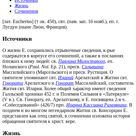
Источники
Жизнь
Сочинения
[лат. Eucherius] († ок. 450), свт. (пам. зап. 16 нояб.), еп. г.
Лугдун (ныне Лион, Франция).
Источники
О жизни Е. сохранились отрывочные сведения, к-рые
содержатся в корпусе его сочинений, а также в посланиях
близких к нему людей: св.
Павлина Милостивого
, еп.
Ноланского (
Paul. Nol.
Ep. 21), пресв.
Сальвиана
Массилийского (Марсельского) и пресв. Рустиция. О
святителе упоминают свт.
Иларий
Арелатский в Житии свт.
Гонората
Арелатского и
Гонорат
Массилийский, составитель
Жития свт. Илария. Более общий характер имеют сведения
Галльской хроники 452 г. и Полемия Сильвия в «Латеркуле»
(V в.). Св. Гонорату, еп. Арелатскому, и Е. посвящена 2-я ч.
«Собеседований» (426/7) прп.
Иоанна Кассиана Римлянина
. В
позднем и во многом легендарном Житии св. Консорции Е.
представлен как отец святой, в сочинении изложена история
обращения святителя к христ. вере.
Жизнь