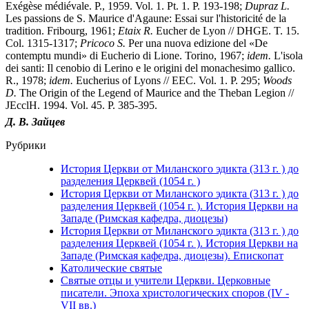
Exégèse médiévale. P., 1959. Vol. 1. Pt. 1. P. 193-198;
Dupraz L.
Les passions de S. Maurice d'Agaune: Essai sur l'historicité de la
tradition. Fribourg, 1961;
Etaix R.
Eucher de Lyon // DHGE. T. 15.
Col. 1315-1317;
Pricoco S.
Per una nuova edizione del «De
contemptu mundi» di Eucherio di Lione. Torino, 1967;
idem.
L'isola
dei santi: Il cenobio di Lerino e le origini del monachesimo gallico.
R., 1978;
idem.
Eucherius of Lyons // EEC. Vol. 1. P. 295;
Woods
D.
The Origin of the Legend of Maurice and the Theban Legion //
JEcclH. 1994. Vol. 45. P. 385-395.
Д. В. Зайцев
Рубрики
История Церкви от Миланского эдикта (313 г. ) до
разделения Церквей (1054 г. )
История Церкви от Миланского эдикта (313 г. ) до
разделения Церквей (1054 г. ). История Церкви на
Западе (Римская кафедра, диоцезы)
История Церкви от Миланского эдикта (313 г. ) до
разделения Церквей (1054 г. ). История Церкви на
Западе (Римская кафедра, диоцезы). Епископат
Католические святые
Святые отцы и учители Церкви. Церковные
писатели. Эпоха христологических споров (IV -
VII вв.)