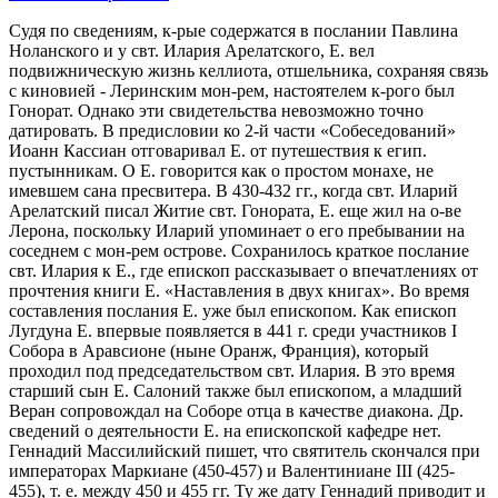
Судя по сведениям, к-рые содержатся в послании Павлина
Ноланского и у свт. Илария Арелатского, Е. вел
подвижническую жизнь келлиота, отшельника, сохраняя связь
с киновией - Леринским мон-рем, настоятелем к-рого был
Гонорат. Однако эти свидетельства невозможно точно
датировать. В предисловии ко 2-й части «Собеседований»
Иоанн Кассиан отговаривал Е. от путешествия к егип.
пустынникам. О Е. говорится как о простом монахе, не
имевшем сана пресвитера. В 430-432 гг., когда свт. Иларий
Арелатский писал Житие свт. Гонората, Е. еще жил на о-ве
Лерона, поскольку Иларий упоминает о его пребывании на
соседнем с мон-рем острове. Сохранилось краткое послание
свт. Илария к Е., где епископ рассказывает о впечатлениях от
прочтения книги Е. «Наставления в двух книгах». Во время
составления послания Е. уже был епископом. Как епископ
Лугдуна Е. впервые появляется в 441 г. среди участников I
Собора в Аравсионе (ныне Оранж, Франция), который
проходил под председательством свт. Илария. В это время
старший сын Е. Салоний также был епископом, а младший
Веран сопровождал на Соборе отца в качестве диакона. Др.
сведений о деятельности Е. на епископской кафедре нет.
Геннадий Массилийский пишет, что святитель скончался при
императорах Маркиане (450-457) и Валентиниане III (425-
455), т. е. между 450 и 455 гг. Ту же дату Геннадий приводит и