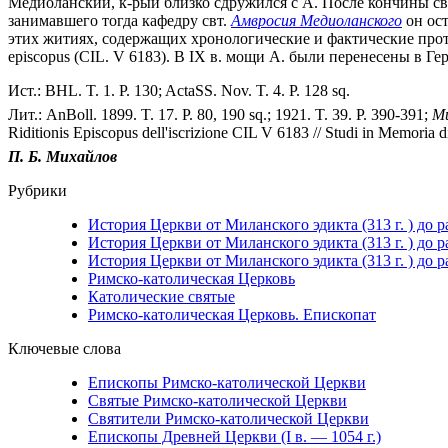
Медиоланский, к-рый близко сдружился с А. После кончины свт.
занимавшего тогда кафедру свт.
Амвросия Медиоланского
он ост
этих житиях, содержащих хронологические и фактические против
episcopus (CIL. V 6183). В IX в. мощи А. были перенесены в Ге
Ист.: BHL. T. 1. P. 130; ActaSS. Nov. T. 4. P. 128 sq.
Лит.: AnBoll. 1899. T. 17. P. 80, 190 sq.; 1921. T. 39. P. 390-391;
Mu
Riditionis Episcopus dell'iscrizione CIL V 6183 // Studi in Memoria
П. Б. Михайлов
Рубрики
История Церкви от Миланского эдикта (313 г. ) до р
История Церкви от Миланского эдикта (313 г. ) до р
История Церкви от Миланского эдикта (313 г. ) до р
Римско-католическая Церковь
Католические святые
Римско-католическая Церковь. Епископат
Ключевые слова
Епископы Римско-католической Церкви
Святые Римско-католической Церкви
Святители Римско-католической Церкви
Епископы Древней Церкви (I в. — 1054 г.)