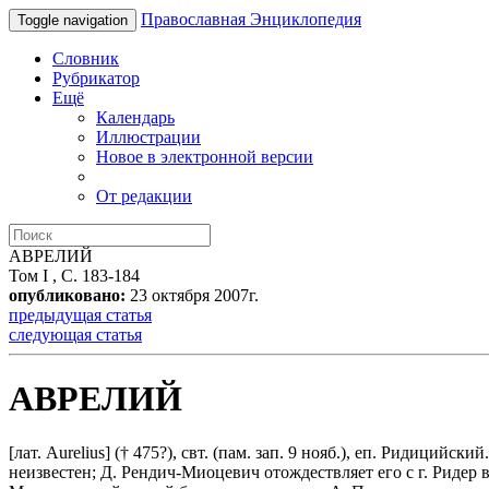
Православная Энциклопедия
Toggle navigation
Словник
Рубрикатор
Ещё
Календарь
Иллюстрации
Новое в электронной версии
От редакции
АВРЕЛИЙ
Том I , С. 183-184
опубликовано:
23 октября 2007г.
предыдущая статья
следующая статья
АВРЕЛИЙ
[лат. Aurelius] († 475?), свт. (пам. зап. 9 нояб.), еп. Ридици
неизвестен; Д. Рендич-Миоцевич отождествляет его с г. Ридер 