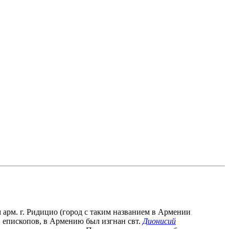
ом арм. г. Ридицио (город с таким названием в Армении
. епископов, в Армению был изгнан свт.
Дионисий