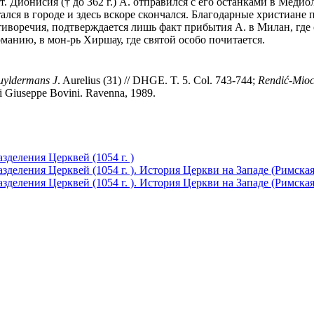
 Дионисия († до 362 г.) А. отправился с его останками в Медио
ался в городе и здесь вскоре скончался. Благодарные христиане 
оречия, подтверждается лишь факт прибытия А. в Милан, где сохр
рманию, в мон-рь Хиршау, где святой особо почитается.
yldermans J
. Aurelius (31) // DHGE. T. 5. Col. 743-744;
Rendi
ć
-
Mioс
 di Giuseppe Bovini. Ravenna, 1989.
азделения Церквей (1054 г. )
азделения Церквей (1054 г. ). История Церкви на Западе (Римска
азделения Церквей (1054 г. ). История Церкви на Западе (Римска