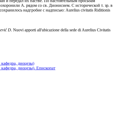
лан и передал их пастве. По настоятельным просьбам
похоронили А. рядом со св. Дионисием. С исторической т. зр. в
анилось надгробие с надписью: Aurelius civitatis Riditionis
evi
ć
D
. Nuovi apporti all'ubicazione della sede di Aurelius Civitatis
я кафедра, диоцезы)
я кафедра, диоцезы). Епископат