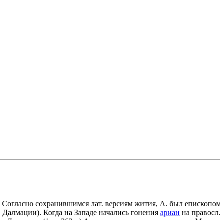
йский. Согласно сохранившимся лат. версиям жития, А. был епископ
в Далмации). Когда на Западе начались гонения
ариан
на правосл