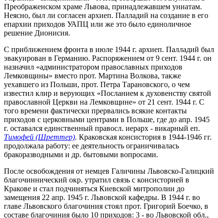
Преображенском храме Львова, принадлежавшем униатам.
Неясно, был ли согласен архиеп. Палладий на создание в его
епархии приходов УАПЦ или же это было единоличное
решение Дионисия.
С приближением фронта в июле 1944 г. архиеп. Палладий был
эвакуирован в Германию. Распоряжением от 9 сент. 1944 г. он
назначил «администратором православных приходов
Лемковщины» вместо прот. Мартина Волкова, также
уехавшего из Польши, прот. Петра Тарановского, о чем
известил клир и верующих «Посланием к духовенству святой
православной Церкви на Лемковщине» от 21 сент. 1944 г. С
того времени фактически прервались всякие контакты
приходов с церковными центрами в Польше, где до апр. 1945
г. оставался единственный правосл. иерарх - викарный еп.
Тимофей (Шреттер)
. Краковская консистория в 1944-1946 гг.
продолжала работу: ее деятельность ограничивалась
бракоразводными и др. бытовыми вопросами.
После освобождения от немцев Галичины Львовско-Галицкий
благочиннический окр. утратил связь с консисторией в
Кракове и стал подчиняться Киевской митрополии до
замещения 22 апр. 1945 г. Львовской кафедры. В 1944 г. во
главе Львовского благочиния стоял прот. Григорий Боечко, в
составе благочиния было 10 приходов: 3 - во Львовской обл.,