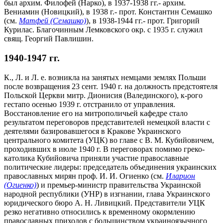
был архим. Филофей (Нарко), в 1937-1938 гг.- архим.
Вениамин (Новицкий), в 1938 г.- прот. Константин Семашко
(см.
Матфей (Семашко)
), в 1938-1944 гг.- прот. Григорий
Курилас. Благочинным Лемковского окр. с 1935 г. служил
свящ. Георгий Павлишин.
1940-1947 гг.
К., Л. и Л. е. возникла на занятых немцами землях Польши
после возвращения 23 сент. 1940 г. на должность предстоятеля
Польской Церкви митр. Дионисия (Валединского), к-рого
гестапо осенью 1939 г. отстранило от управления.
Восстановление его на митрополичьей кафедре стало
результатом переговоров представителей немецкой власти c
деятелями базировавшегося в Кракове Украинского
центрального комитета (УЦК) во главе с В. М. Кубийовичем,
проходивших в июле 1940 г. В переговорах помимо греко-
католика Кубийовича приняли участие православные
политические лидеры: председатель объединения украинских
православных мирян проф. И. И. Огиенко (см.
Иларион
(Огиенко)
) и премьер-министр правительства Украинской
народной республики (УНР) в изгнании, глава Украинского
юридического бюро А. Н. Ливицкий. Представители УЦК
резко негативно относились к временному окормлению
православных приходов с большинством украиноязычного