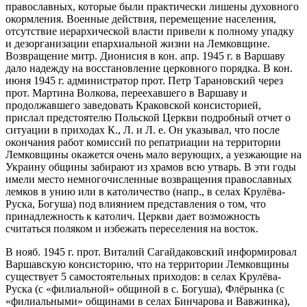
православных, которые были практически лишены духовного
окормления. Военные действия, перемещение населения,
отсутствие иерархической власти привели к полному упадку
и дезорганизации епархиальной жизни на Лемковщине.
Возвращение митр. Дионисия в кон. апр. 1945 г. в Варшаву
дало надежду на восстановление церковного порядка. В кон.
июня 1945 г. администратор прот. Петр Тарановский через
прот. Мартина Волкова, переехавшего в Варшаву и
продолжавшего заведовать Краковской консисторией,
прислал предстоятелю Польской Церкви подробный отчет о
ситуации в приходах К., Л. и Л. е. Он указывал, что после
окончания работ комиссий по репатриации на территории
Лемковщины окажется очень мало верующих, а уезжающие на
Украину общины забирают из храмов всю утварь. В эти годы
имели место немногочисленные возвращения православных
лемков в унию или в католичество (напр., в селах Крулёва-
Руска, Богуша) под влиянием представления о том, что
принадлежность к католич. Церкви дает возможность
считаться поляком и избежать переселения на восток.
В нояб. 1945 г. прот. Виталий Сагайдаковский информировал
Варшавскую консисторию, что на территории Лемковщины
существует 5 самостоятельных приходов: в селах Крулёва-
Руска (с «филиальной» общиной в с. Богуша), Флёрынка (с
«филиальными» общинами в селах Бинчарова и Вавжинка),