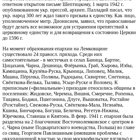
ответном открытом письме Шептицкому, 1 марта 1942 г.
опубликованном укр. прессой, архиеп. Палладий писал, что
укр. народ 300 лет ждал такого призыва к единству. Как лицо,
уполномоченное митр. Дионисием, заявил, что православные
будут делать все возможное для устранения препятствий к
церковному единству и для возвращения к состоянию Церкви
до 1596 г.
На момент образования епархии на Лемковщине
существовало 24 правосл. прихода. Среди них
самостоятельные - в местечках и селах Баница, Бартне,
Цицаханя, Чарна, Дешница, Флёрынка, Граб, Хырова, Избы,
Камицанна, Крулёва-Руска, Крыница, Липовец, Милик,
Мшана, Пёрунка, Поляны, Радоцына, Сквиртне, Снетница,
Свёнткова-Велька, Тылява, Усьце-Руске и Воловец. К
приписным («филиальным») приходам относились общины в
поселениях: Жидовске, Черемха, Вишня, Смеречне, Ропенка,
Тшцяна, Бодаки, Пшегонина, Длуге, Вышоватка, Ростайне
(Розстайне), Свежова-Руска, Свёнткова-Мала, Незнаёва,
Кшива, Бинчарова, Богуша, Белична, Регетув-Нижны,
Юречкова, Ставиша и Квятонь. В февр. 1941 г. епархия была
разделена на 2 благочиния: Восточнолемковское с центром в
с. Чарна (ныне Подкарпатского воеводства, Польша) во главе
со свящ. Георгием Павлишиным (имевшим проблемы с
оккупационной властью за свои москвофильские взгляды) и