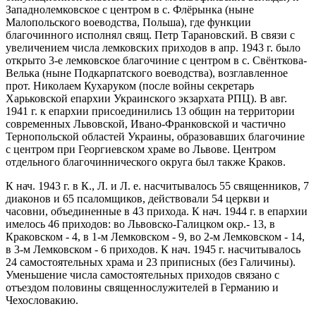
Западнолемковское с центром в с. Флёрынка (ныне
Малопольского воеводства, Польша), где функции
благочинного исполнял свящ. Петр Тарановский. В связи с
увеличением числа лемковских приходов в апр. 1943 г. было
открыто 3-е лемковское благочиние с центром в с. Свёнткова-
Велька (ныне Подкарпатского воеводства), возглавленное
прот. Николаем Кухаруком (после войны секретарь
Харьковской епархии Украинского экзархата РПЦ). В авг.
1941 г. к епархии присоединились 13 общин на территории
современных Львовской, Ивано-Франковской и частично
Тернопольской областей Украины, образовавших благочиние
с центром при Георгиевском храме во Львове. Центром
отдельного благочиннического округа был также Краков.
К нач. 1943 г. в К., Л. и Л. е. насчитывалось 55 священников, 7
диаконов и 65 псаломщиков, действовали 54 церкви и
часовни, объединенные в 43 прихода. К нач. 1944 г. в епархии
имелось 46 приходов: во Львовско-Галицком окр.- 13, в
Краковском - 4, в 1-м Лемковском - 9, во 2-м Лемковском - 14,
в 3-м Лемковском - 6 приходов. К нач. 1945 г. насчитывалось
24 самостоятельных храма и 23 приписных (без Галичины).
Уменьшение числа самостоятельных приходов связано с
отъездом половины священнослужителей в Германию и
Чехословакию.