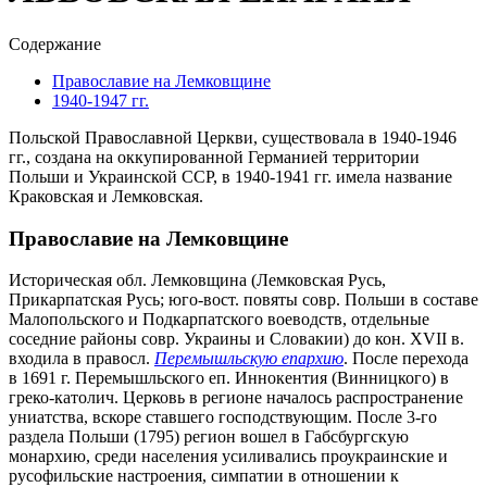
Содержание
Православие на Лемковщине
1940-1947 гг.
Польской Православной Церкви, существовала в 1940-1946
гг., создана на оккупированной Германией территории
Польши и Украинской ССР, в 1940-1941 гг. имела название
Краковская и Лемковская.
Православие на Лемковщине
Историческая обл. Лемковщина (Лемковская Русь,
Прикарпатская Русь; юго-вост. повяты совр. Польши в составе
Малопольского и Подкарпатского воеводств, отдельные
соседние районы совр. Украины и Словакии) до кон. XVII в.
входила в правосл.
Перемышльскую епархию
. После перехода
в 1691 г. Перемышльского еп. Иннокентия (Винницкого) в
греко-католич. Церковь в регионе началось распространение
униатства, вскоре ставшего господствующим. После 3-го
раздела Польши (1795) регион вошел в Габсбургскую
монархию, среди населения усиливались проукраинские и
русофильские настроения, симпатии в отношении к