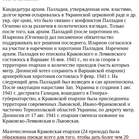
Кандидатура архим. Палладия, утвержденная нем. властями,
долгое время оспаривалась в Украинской церковной раде и др.
укр. орг-циях, что было связано с конфликтом Палладия с
Огиенко из-за различия в политических взглядах. Только
после того, как архим. Палладий (после хиротонии еп.
Илариона (Огиенко)) дал письменное обязательство
поддерживать все решения последнего, Иларион согласился
на участие в наречении и хиротонии Палладия. Наречение
архим. Палладия во епископа Краковского и Лемковского
состоялось в Варшаве 16 янв. 1941 г., но из-за споров о
территории епархии и количестве приходов (часть которых
митр. Дионисий хотел сохранить в Варшавской епархии)
архиерейская хиротония состоялась 9 февр. 1941 г. На
следующий день Палладий был возведен в сан архиепископа.
После оккупации нацистами Зап. Украины и создания 1 авг.
1941 г. дистрикта Галиция, вошедшего в Генерал-
губернаторство, к Краковской епархии была присоединена
территория современных Львовской, Ивано-Франковской и
частично Тернопольской областей Украины; по декрету митр.
Дионисия от 17 авг. 1941 г. епархия сменила название на
Краковско-Лемковская и Львовская.
Малочисленная Краковская епархия (24 прихода) была
образована прежде всего для того, чтобы дать более чем 20