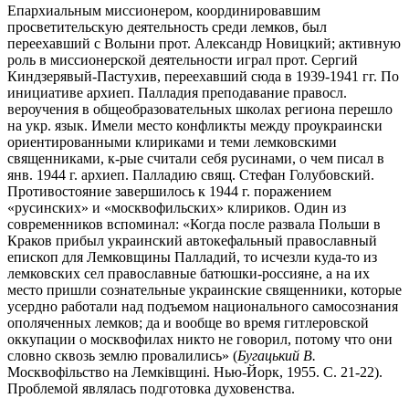
Епархиальным миссионером, координировавшим
просветительскую деятельность среди лемков, был
переехавший с Волыни прот. Александр Новицкий; активную
роль в миссионерской деятельности играл прот. Сергий
Киндзерявый-Пастухив, переехавший сюда в 1939-1941 гг. По
инициативе архиеп. Палладия преподавание правосл.
вероучения в общеобразовательных школах региона перешло
на укр. язык. Имели место конфликты между проукраински
ориентированными клириками и теми лемковскими
священниками, к-рые считали себя русинами, о чем писал в
янв. 1944 г. архиеп. Палладию свящ. Стефан Голубовский.
Противостояние завершилось к 1944 г. поражением
«русинских» и «москвофильских» клириков. Один из
современников вспоминал: «Когда после развала Польши в
Краков прибыл украинский автокефальный православный
епископ для Лемковщины Палладий, то исчезли куда-то из
лемковских сел православные батюшки-россияне, а на их
место пришли сознательные украинские священники, которые
усердно работали над подъемом национального самосознания
ополяченных лемков; да и вообще во время гитлеровской
оккупации о москвофилах никто не говорил, потому что они
словно сквозь землю провалились» (
Бугацький В.
Москвофiльство на Лемкiвщинi. Нью-Йорк, 1955. С. 21-22).
Проблемой являлась подготовка духовенства.