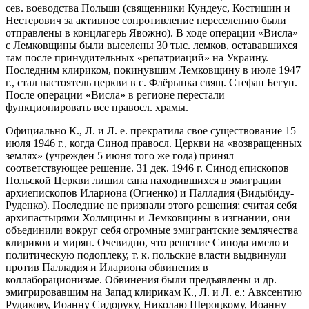
сев. воеводства Польши (священники Кундеус, Костишин и
Нестерович за активное сопротивление переселению были
отправлены в концлагерь Явожно). В ходе операции «Висла»
с Лемковщины были выселены 30 тыс. лемков, остававшихся
там после принудительных «репатриаций» на Украину.
Последним клириком, покинувшим Лемковщину в июле 1947
г., стал настоятель церкви в с. Флёрынка свящ. Стефан Бегун.
После операции «Висла» в регионе перестали
функционировать все правосл. храмы.
Официально К., Л. и Л. е. прекратила свое существование 15
июля 1946 г., когда Синод правосл. Церкви на «возвращенных
землях» (учрежден 5 июня того же года) принял
соответствующее решение. 31 дек. 1946 г. Синод епископов
Польской Церкви лишил сана находившихся в эмиграции
архиепископов Илариона (Огиенко) и Палладия (Видыбиду-
Руденко). Последние не признали этого решения; считая себя
архипастырями Холмщины и Лемковщины в изгнании, они
объединили вокруг себя огромные эмигрантские землячества
клириков и мирян. Очевидно, что решение Синода имело и
политическую подоплеку, т. к. польские власти выдвинули
против Палладия и Илариона обвинения в
коллаборационизме. Обвинения были предъявлены и др.
эмигрировавшим на Запад клирикам К., Л. и Л. е.: Авксентию
Рудикову, Иоанну Сидоруку, Николаю Шероцкому, Иоанну