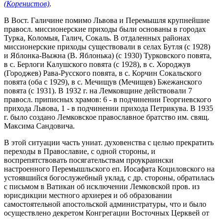
(Коренистов)
.
В Вост. Галичине помимо Львова и Перемышля крупнейшие
правосл. миссионерские приходы были основаны в городах
Турка, Коломыя, Галич, Сокаль. В отдаленных районах
миссионерские приходы существовали в селах Бутля (с 1928)
и Яблонка-Выжна (В. Яблонька) (с 1930) Турковского повята,
в с. Берлоги Калушского повята (с 1928), в с. Хороджув
(Городжев) Рава-Русского повята, в с. Корчин Сокальского
повята (оба с 1929), в с. Мечищув (Мечищев) Бжежанского
повята (с 1931). В 1932 г. на Лемковщине действовали 7
правосл. приписных храмов: 6 - в подчинении Георгиевского
прихода Львова, 1 - в подчинении прихода Петрикува. В 1935
г. было создано Лемковское православное братство им. свящ.
Максима Сандовича.
В этой ситуации часть униат. духовенства с целью прекратить
переходы в Православие, с одной стороны, и
воспрепятствовать посягательствам проукраински
настроенного Перемышльского еп. Иосафата Коциловского на
устоявшийся богослужебный уклад, с др. стороны, обратилась
с письмом в Ватикан об исключении Лемковской пров. из
юрисдикции местного архиерея и об образовании
самостоятельной апостольской администратуры, что и было
осуществлено декретом Конгрегации Восточных Церквей от