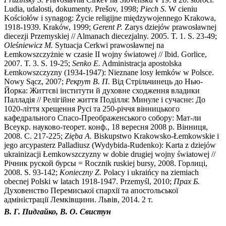
Ludia, udalosti, dokumenty. Prešov, 1998;
Piech S.
W cieniu
Kościołów i synagog: Życie religijne międzywojennego Krakowa,
1918-1939. Kraków, 1999;
Gerent P.
Zarys dziejów prawosławnej
diecezji Przemyskiej // Almanach diecezjalny. 2005. T. 1. S. 23-49;
Ole
ś
niewicz M.
Sytuacja Cerkwi prawosławnej na
Łemkowszczyżnie w czasie II wojny światowej // Ibid. Gorlice,
2007. T. 3. S. 19-25;
Senko E.
Administracja apostolska
Łemkowszczyzny (1934-1947): Nieznane losy łemków w Polsce.
Nowy Sącz, 2007;
Рекрут В. П.
Вiд Стрiльчинець до Нью-
Йорка: Життєвi iнститути й духовне сходження владики
Палладiя // Релiгiйне життя Подiлля: Минуле i сучасне: До
1020-лiття хрещення Русi та 250-рiччя вiнницького
кафедрального Спасо-Преображенського собору: Мат-ли
Всеукр. науково-теорет. конф., 18 вересня 2008 р. Вiнниця,
2008. С. 217-225;
Zi
ę
ba A.
Biskupstwo Krakowsko-Łemkowskie i
jego arcypasterz Palladiusz (Wydybida-Rudenko): Karta z dziejów
ukrainizacji Łemkowszczyzny w dobie drugiej wojny światowej //
Рiчник руской бурсы = Rocznik ruskiej bursy, 2008. Горлицi,
2008. S. 93-142;
Konieczny Z.
Polacy i ukraińcy na ziemiach
obecnej Polski w latach 1918-1947. Przemyśl, 2010;
Прах Б.
Духовенство Перемиськоï єпархiï та апостольськоï
адмiнiстрацiï Лемкiвщини. Львiв, 2014. 2 т.
В. Г. Пидгайко, В. О. Свистун