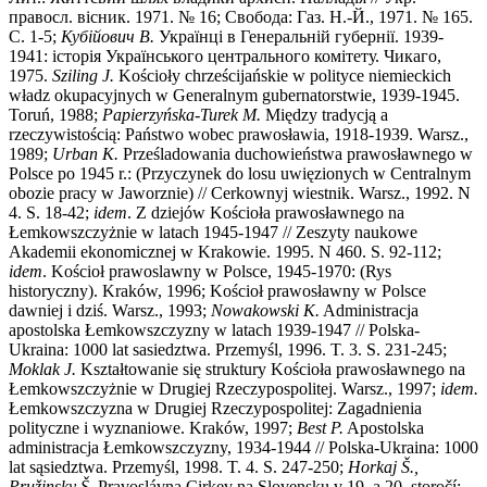
правосл. вiсник. 1971. № 16; Свобода: Газ. Н.-Й., 1971. № 165.
С. 1-5;
Кубiйович В.
Украïнцi в Генеральнiй губернiï. 1939-
1941: iсторiя Украïнського центрального комiтету. Чикаго,
1975.
Sziling J.
Kościoły chrześcijańskie w polityce niemieckich
władz okupacyjnych w Generalnym gubernatorstwie, 1939-1945.
Toruń, 1988;
Papierzy
ń
ska-Turek M.
Między tradycją a
rzeczywistością: Państwo wobec prawosławia, 1918-1939. Warsz.,
1989;
Urban K.
Prześladowania duchowieństwa prawosławnego w
Polsce po 1945 r.: (Przyczynek do losu uwięzionych w Centralnym
obozie pracy w Jaworznie) // Cerkownyj wiestnik. Warsz., 1992. N
4. S. 18-42;
idem
. Z dziejów Kościoła prawosławnego na
Łemkowszczyżnie w latach 1945-1947 // Zeszyty naukowe
Akademii ekonomicznej w Krakowie. 1995. N 460. S. 92-112;
idem
. Kościoł prawoslawny w Polsce, 1945-1970: (Rys
historyczny). Kraków, 1996; Kościoł prawosławny w Polsce
dawniej i dziś. Warsz., 1993;
Nowakowski K.
Administracja
apostolska Łemkowszczyzny w latach 1939-1947 // Polska-
Ukraina: 1000 lat sasiedztwa. Przemyśl, 1996. T. 3. S. 231-245;
Moklak J.
Kształtowanie się struktury Kościoła prawosławnego na
Łemkowszczyżnie w Drugiej Rzeczypospolitej. Warsz., 1997;
idem.
Łemkowszczyzna w Drugiej Rzeczypospolitej: Zagadnienia
polityczne i wyznaniowe. Kraków, 1997;
Best P.
Apostolska
administracja Łemkowszczyzny, 1934-1944 // Polska-Ukraina: 1000
lat sąsiedztwa. Przemyśl, 1998. T. 4. S. 247-250;
Horkaj
Š
.,
Pru
ž
insky
Š
.
Pravoslávna Cirkev na Slovensku v 19. a 20. storočí: