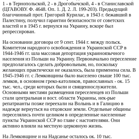
1 - в Тернопольской, 2 - в Дрогобычской, 4 - в Станиславской
(ЦГАВОВУ. Ф. 4648. Оп. 1. Д. 2. Л. 199-203). Предыдущий
благочинный прот. Григорий Курилас, в 1943 г. бежавший в
Палестину, получил гарантии безопасности от советских
властей и в 1945 г. вернулся на Украину, вскоре был
репрессирован.
На основании договора от 9 сент. 1944 г. между польск.
Комитетом народного освобождения и Украинской ССР в
1944-1946 гг. шла массовая депортация украиноязычного
населения из Польши на Украину. Первоначально переселение
предполагалось сделать добровольным, но, поскольку
желающих практически не оказалось, была применена сила. В
1945-1946 гг. с Лемковщины было выселено свыше 100 тыс.
лемков, в основном греко-католиков, православных - ок. 15
тыс. чел., среди которых были и священнослужители.
Основными местами размещения переселенцев из Польши
стали центральная и вост. области Украины, нек-рые
репатрианты позже переехали на Волынь и в Галицию в
надежде вернуться на отцовские земли. Отдельные общины
переселялись почти целиком в определенные населенные
пункты Украинской ССР во главе с настоятелями. Они
активно влияли на местную церковную жизнь.
На Лемковщине и на Надсанье осталось ок. 10 тыс.