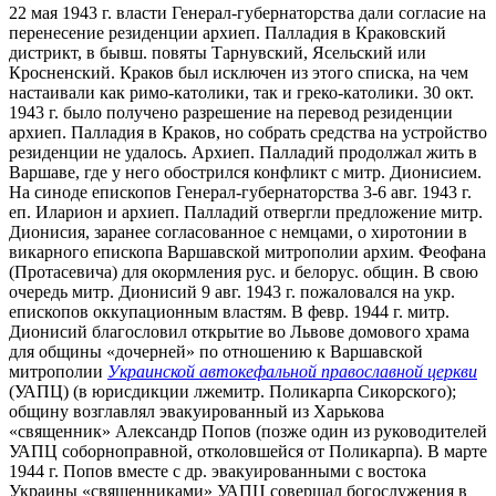
22 мая 1943 г. власти Генерал-губернаторства дали согласие на
перенесение резиденции архиеп. Палладия в Краковский
дистрикт, в бывш. повяты Тарнувский, Ясельский или
Кросненский. Краков был исключен из этого списка, на чем
настаивали как римо-католики, так и греко-католики. 30 окт.
1943 г. было получено разрешение на перевод резиденции
архиеп. Палладия в Краков, но собрать средства на устройство
резиденции не удалось. Архиеп. Палладий продолжал жить в
Варшаве, где у него обострился конфликт с митр. Дионисием.
На синоде епископов Генерал-губернаторства 3-6 авг. 1943 г.
еп. Иларион и архиеп. Палладий отвергли предложение митр.
Дионисия, заранее согласованное с немцами, о хиротонии в
викарного епископа Варшавской митрополии архим. Феофана
(Протасевича) для окормления рус. и белорус. общин. В свою
очередь митр. Дионисий 9 авг. 1943 г. пожаловался на укр.
епископов оккупационным властям. В февр. 1944 г. митр.
Дионисий благословил открытие во Львове домового храма
для общины «дочерней» по отношению к Варшавской
митрополии
Украинской автокефальной православной церкви
(УАПЦ) (в юрисдикции лжемитр. Поликарпа Сикорского);
общину возглавлял эвакуированный из Харькова
«священник» Александр Попов (позже один из руководителей
УАПЦ соборноправной, отколовшейся от Поликарпа). В марте
1944 г. Попов вместе с др. эвакуированными с востока
Украины «священниками» УАПЦ совершал богослужения в