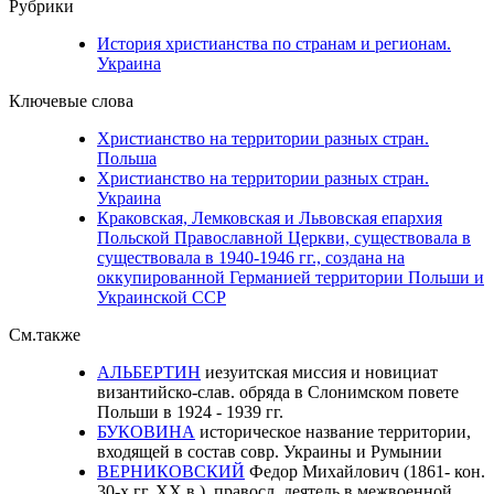
Рубрики
История христианства по странам и регионам.
Украина
Ключевые слова
Христианство на территории разных стран.
Польша
Христианство на территории разных стран.
Украина
Краковская, Лемковская и Львовская епархия
Польской Православной Церкви, существовала в
существовала в 1940-1946 гг., создана на
оккупированной Германией территории Польши и
Украинской ССР
См.также
АЛЬБЕРТИН
иезуитская миссия и новициат
византийско-слав. обряда в Слонимском повете
Польши в 1924 - 1939 гг.
БУКОВИНА
историческое название территории,
входящей в состав совр. Украины и Румынии
ВЕРНИКОВСКИЙ
Федор Михайлович (1861- кон.
30-х гг. ХX в.), правосл. деятель в межвоенной