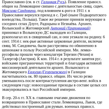
Православию (см. в ст.
Галицкая Русь
). Появление правосл.
общин на Лемковщине связано с деятельностью свящ. сщмч.
Максима Сандовича
, под влиянием к-рого в 1911 г. в
Православие вернулся приход в с. Граб (ныне Подкарпатского
воеводства, Польша). Такое же решение приняли верующие в
соседних селах Длуге, Радоцына и Незнаёва. Архиеп.
Волынский и Житомирский
Антоний (Храповицкий)
принимал в Волынскую ДС выходцев из Галиции,
рукополагал их в священный сан, и они уезжали на родину. 6
сент. 1914 г. нек-рые активные церковные деятели, включая
свящ. М. Сандовича, были расстреляны по обвинению в
шпионаже в пользу Российской империи. Мн. лемки-
русофилы прошли через концлагеря Терезин (Чехия) и
Талергоф (Австрия). К кон. 1914 г. в результате занятия рус.
войсками приграничных территорий и благодаря активной
миссионерской деятельности архиеп. Волынского и
Житомирского
Евлогия (Георгиевского)
в Галиции
насчитывалось ок. 80 правосл. общин. Их число резко
уменьшилось после контрнаступления австро-венг. войск в
следующем году: новосозданные приходы в составе целых сел
эвакуировались в тыл Российской империи.
В сер. 20-х гг. XX в. главными очагами движения по
возвращению в Православие стали Лемковщина, Львов, где
действовал построенный для румын. военных правосл.