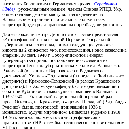
населения Берлинским и Германским архиеп.
Серафимом
(Ляде)
- русскоязычным немцем, членом Синода РПЦЗ. Укр.
общественные деятели выступали за выделение из
Варшавской митрополии в отдельные епархии всех
территорий, где среди православных преобладали украинцы.
Для утверждения митр. Дионисия в качестве предстоятеля
«Автокефальной православной Церкви в Генеральной
губернии» нем. власти выдвинули следующие условия:
хиротония 2 епископов укр. происхождения, новое разделение
епархий. 30 сент. 1940 г. Собор епископов Генерал-
губернаторства принял постановление о создании на
территории Генерал-губернаторства 3 епархий: Варшавско-
Радомской (в границах Варшавского и Радомского
дистриктов), Холмско-Подляшской (в пределах Люблинского
дистрикта) и Краковско-Лемковской (в рамках Краковского
дистрикта). На Холмскую кафедру был избран ближайший
соратник Кубийовича глава существовавшей в Варшаве в
1939-1940 гг. Украинской национальной церковной рады
проф. Огиенко, на Краковскую - архим. Палладий (Видыбида-
Руденко), бывш. протоиерей, принявший в 1936 г.
монашество. Будучи мирянином, Видыбида-Руденко в 1918-
1919 гг. занимал должность министра финансов в
правительстве УНР, затем был тесно связан с правительством
УНР в изгнании.