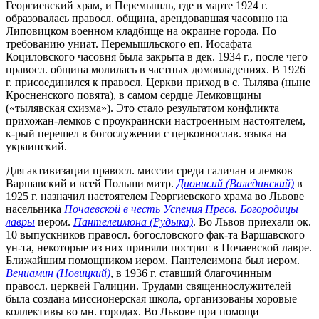
Георгиевский храм, и Перемышль, где в марте 1924 г.
образовалась правосл. община, арендовавшая часовню на
Липовицком военном кладбище на окраине города. По
требованию униат. Перемышльского еп. Иосафата
Коциловского часовня была закрыта в дек. 1934 г., после чего
правосл. община молилась в частных домовладениях. В 1926
г. присоединился к правосл. Церкви приход в с. Тылява (ныне
Кросненского повята), в самом сердце Лемковщины
(«тылявская схизма»). Это стало результатом конфликта
прихожан-лемков с проукраински настроенным настоятелем,
к-рый перешел в богослужении с церковнослав. языка на
украинский.
Для активизации правосл. миссии среди галичан и лемков
Варшавский и всей Польши митр.
Дионисий (Валединский)
в
1925 г. назначил настоятелем Георгиевского храма во Львове
насельника
Почаевской в честь Успения Пресв. Богородицы
лавры
иером.
Пантелеимона (Рудыка)
. Во Львов приехали ок.
10 выпускников правосл. богословского фак-та Варшавского
ун-та, некоторые из них приняли постриг в Почаевской лавре.
Ближайшим помощником иером. Пантелеимона был иером.
Вениамин (Новицкий)
, в 1936 г. ставший благочинным
правосл. церквей Галиции. Трудами священнослужителей
была создана миссионерская школа, организованы хоровые
коллективы во мн. городах. Во Львове при помощи