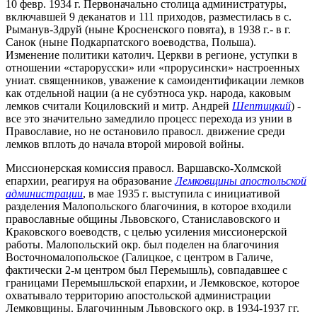
10 февр. 1934 г. Первоначально столица администратуры,
включавшей 9 деканатов и 111 приходов, разместилась в с.
Рыманув-Здруй (ныне Кросненского повята), в 1938 г.- в г.
Санок (ныне Подкарпатского воеводства, Польша).
Изменение политики католич. Церкви в регионе, уступки в
отношении «старорусски» или «прорусински» настроенных
униат. священников, уважение к самоидентификации лемков
как отдельной нации (а не субэтноса укр. народа, каковым
лемков считали Коциловский и митр. Андрей
Шептицкий
) -
все это значительно замедлило процесс перехода из унии в
Православие, но не остановило правосл. движение среди
лемков вплоть до начала второй мировой войны.
Миссионерская комиссия правосл. Варшавско-Холмской
епархии, реагируя на образование
Лемковщины апостольской
администрации
, в мае 1935 г. выступила с инициативой
разделения Малопольского благочиния, в которое входили
православные общины Львовского, Станиславовского и
Краковского воеводств, с целью усиления миссионерской
работы. Малопольский окр. был поделен на благочиния
Восточномалопольское (Галицкое, с центром в Галиче,
фактически 2-м центром был Перемышль), совпадавшее с
границами Перемышльской епархии, и Лемковское, которое
охватывало территорию апостольской администрации
Лемковщины. Благочинным Львовского окр. в 1934-1937 гг.