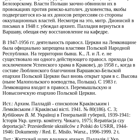
Белозорскому. Власти Польши заочно обвинили их в
провокациях против римско-католич. духовенства, якобы
подвергшегося из-за их доносов репрессиям со стороны
оккупационных властей. Несмотря на это, митр. Дионисий в
письмах в 1948 г. убеждал архиеп. Палладия вернуться в
Варшаву, обещая ему восстановление на кафедре.
В 1947-1956 гг. деятельность правосл. Церкви на Лемковщине
была официально запрещена властями Польской Народной
Республики. На территории бывш. К., Л. и Л. е. не
существовало ни одного действующего правосл. прихода (за
исключением Успенского храма в Кракове), до 1958 г., когда в
составе Люблинского благочиния Варшавско-Бельской
епархии Польской Церкви был вновь открыт храм в с. Высова
(ныне Малопольского воеводства, Польша). С 1983 г.
Лемковщина входит в правосл. Перемышльскую и
Новысончскую епархию Польской Церкви.
Ист.: Архим. Палладiй - єпископом Кракiвським i
Лемкiвським // Кракiвськi вiстi. 1941. № 80(186). С. 3;
Кубiйович В. М.
Украïнцi в Генеральнiй губернiï, 1939-1941:
Iсторiя Укр. центр. комiтету. Чикаго, 1975; Repatriacja czy
deportacja?: Przesiedlenie ukraińców z Polski do USRR, 1944-
1946: Dokumenty / Red. E. Misilo. Warsz., 1996-1999. 2 t.
Лит.: Життєвий шлях владики архиєп. Палладiя // Укр.