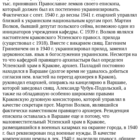
тыс. принявших Православие лемков своего епископа,
который должен был их постепенно украинизировать.
Фактически с сент. 1940 г. до весны 1941 г. епархией управлял
близкий к украинским национальным кругам прот. Мартин
Волков, бывший депутат польского сейма, возможно один из
инициаторов учреждения кафедры. С 1939 г. Волков являлся
настоятелем краковского Успенского правосл. прихода
(существовал с 1918). Вместе с викарием свящ. Евгением
Гриневичем он в 1940 г. украинизировал приход, заменил
церковнослав. язык в богослужении украинским. Несмотря на
то что кафедрой правящего архипастыря был определен
Успенский храм в Кракове, архиеп. Палладий постоянно
находился в Варшаве (долгое время не удавалось добиться
согласия нем. властей на переезд архиерея в Краков),
руководил епархией, опираясь на канцелярию в Варшаве,
которой заведовал свящ. Александр Чубук-Подольский, а
также на обладавшую особенно широкими правами
Краковскую духовную консисторию, которой управлял в
качестве секретаря прот. Мартин Волков, являвшийся
фактически наместником правящего архиерея. Резиденция
епископа оставалась в Варшаве еще и потому, что
маловместительный Успенский храм в Кракове,
размещавшийся в военных казармах на окраине города, в 1940
г. был реквизирован под военные нужды. В качестве
компенсации немцы в дек. 1940 г. выделили правосл. общине