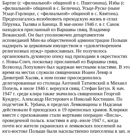
Бартне (с «филиальной» общиной в с. Пшегонина), Избы (с
«филиальной» общиной в с. Белична), Усьце-Руске (ныне
Усьце-Горлицке, с «филиальной» общиной в с. Квятонь).
Предполагалось возобновить приходскую жизнь в селах
Пёрунка, Тылява и Баница. В мае-июне 1946 г. в г. Санок
находился присланный из Варшавы свящ. Владимир
Вежанский. Он был уполномочен департаментом
исповеданий Мин-ва общественной администрации Польши
надзирать за церковным имуществом и «удовлетворением
религиозных нужд» православных. Не получилось
организовать духовную опеку над приходами в окрестностях
г. Новы-Сонч, поскольку присланный из Варшавы свящ.
Всеволод Лопухович был задержан местными властями. В это
время на местах служили священники Иоанн Левяр и
Димитрий Хыляк, к ним позже присоединились
делегированные из столицы Антоний Татиевский и Михаил
Попель, в июле 1946 г. вернулся свящ. Стефан Бегун. К нач.
1947 г. среди клира также значились священники Георгий
Кундеус, Александр Нестерович и Николай Костишин. По
подсчетам К. Урбана, в пределах Лемковщины и Надсанья
действовали 8 приходских и 19 приписных храмов. Клирики
вместе с прихожанами стали жертвами операции «Висла»,
проведенной польск. властями в апр.-июле 1947 г., когда
почти все жители украинских и лемковских поселений на
юго-востоке Польши были насильственно переселены в зап. и