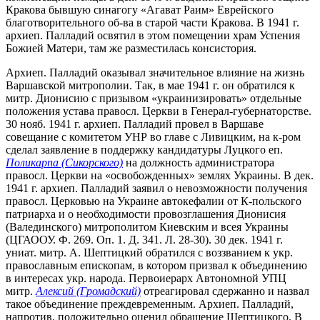
Кракова бывшую синагогу «Агават Раим» Еврейского
благотворительного об-ва в старой части Кракова. В 1941 г.
архиеп. Палладий освятил в этом помещении храм Успения
Божией Матери, там же разместилась консистория.
Архиеп. Палладий оказывал значительное влияние на жизнь
Варшавской митрополии. Так, в мае 1941 г. он обратился к
митр. Дионисию с призывом «украинизировать» отдельные
положения устава правосл. Церкви в Генерал-губернаторстве.
30 нояб. 1941 г. архиеп. Палладий провел в Варшаве
совещание с комитетом УНР во главе с Ливицким, на к-ром
сделал заявление в поддержку кандидатуры Луцкого еп.
Поликарпа (Сикорского)
на должность администратора
правосл. Церкви на «освобожденных» землях Украины. В дек.
1941 г. архиеп. Палладий заявил о невозможности получения
правосл. Церковью на Украине автокефалии от К-польского
патриарха и о необходимости провозглашения Дионисия
(Валединского) митрополитом Киевским и всея Украины
(ЦГАООУ. Ф. 269. Оп. 1. Д. 341. Л. 28-30). 30 дек. 1941 г.
униат. митр. А. Шептицкий обратился с воззванием к укр.
православным епископам, в котором призвал к объединению
в интересах укр. народа. Первоиерарх Автономной УПЦ
митр.
Алексий (Громадский)
отреагировал сдержанно и назвал
такое объединение преждевременным. Архиеп. Палладий,
напротив, положительно оценил обращение Шептицкого. В