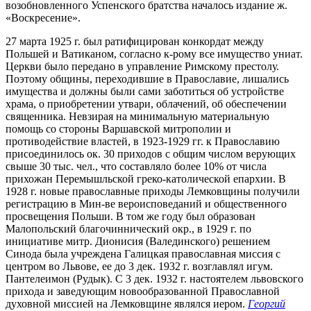
возобновленного Успенского братства началось издание ж.
«Воскресение».
27 марта 1925 г. был ратифицирован конкордат между
Польшей и Ватиканом, согласно к-рому все имущество униат.
Церкви было передано в управление Римскому престолу.
Поэтому общины, переходившие в Православие, лишались
имущества и должны были сами заботиться об устройстве
храма, о приобретении утвари, облачений, об обеспечении
священника. Невзирая на минимальную материальную
помощь со стороны Варшавской митрополии и
противодействие властей, в 1923-1929 гг. к Православию
присоединилось ок. 30 приходов с общим числом верующих
свыше 30 тыс. чел., что составляло более 10% от числа
прихожан Перемышльской греко-католической епархии. В
1928 г. новые православные приходы Лемковщины получили
регистрацию в Мин-ве вероисповеданий и общественного
просвещения Польши. В том же году был образован
Малопольский благочиннический окр., в 1929 г. по
инициативе митр. Дионисия (Валединского) решением
Синода была учреждена Галицкая православная миссия с
центром во Львове, ее до 3 дек. 1932 г. возглавлял игум.
Пантелеимон (Рудык). С 3 дек. 1932 г. настоятелем львовского
прихода и заведующим новообразованной Православной
духовной миссией на Лемковщине являлся иером.
Георгий