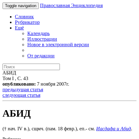
Православная Энциклопедия
Toggle navigation
Словник
Рубрикатор
Ещё
Календарь
Иллюстрации
Новое в электронной версии
От редакции
АБИД
Том I , С. 43
опубликовано:
7 ноября 2007г.
предыдущая статья
следующая статья
АБИД
(† нач. IV в.), сщмч. (пам. 18 февр.), еп.- см.
Иасдафа и Абид
.