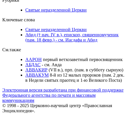
Рубрики
Святые неразделенной Церкви
Ключевые слова
Святые неразделенной Церкви
Абид († нач. IV в.), епископ, священномученик
(пам. 18 февр.) - см. Иасдафа и Абид
См.также
ААРОН
первый ветхозаветный первосвященник
АБДАС
- см. Авда
АВВАКИР
(VII в.), прп. (пам. в субботу сырную)
АВВАКУМ
8-й из 12 малых пророков (пам. 2 дек.
в Недели святых праотец и 1-ю Великого Поста)
Электронная версия разработана при финансовой поддержке
Федерального агентства по печати и массовым
коммуникациям
© 1998 - 2025 Церковно-научный центр «Православная
Энциклопедия».