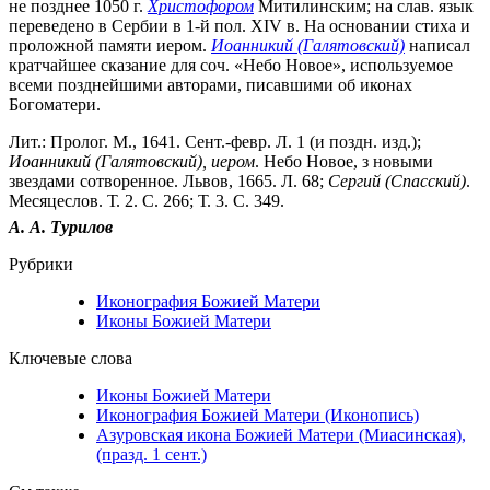
не позднее 1050 г.
Христофором
Митилинским; на слав. язык
переведено в Сербии в 1-й пол. XIV в. На основании стиха и
проложной памяти иером.
Иоанникий (Галятовский)
написал
кратчайшее сказание для соч. «Небо Новое», используемое
всеми позднейшими авторами, писавшими об иконах
Богоматери.
Лит.: Пролог. М., 1641. Сент.-февр. Л. 1 (и поздн. изд.);
Иоанникий (Галятовский), иером
. Небо Новое, з новыми
звездами сотворенное. Львов, 1665. Л. 68;
Сергий (Спасский)
.
Месяцеслов. Т. 2. С. 266; Т. 3. С. 349.
А. А. Турилов
Рубрики
Иконография Божией Матери
Иконы Божией Матери
Ключевые слова
Иконы Божией Матери
Иконография Божией Матери (Иконопись)
Азуровская икона Божией Матери (Миасинская),
(празд. 1 сент.)