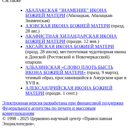
См.также
АБАЛАКСКАЯ "ЗНАМЕНИЕ" ИКОНА
БОЖИЕЙ МАТЕРИ
(Абалацкая, Абалацкая-
Знаменская)
АЗОВСКАЯ ИКОНА БОЖИЕЙ МАТЕРИ
(празд.
28 авг.)
АКАФИСТНАЯ ХИЛАНДАРСКАЯ ИКОНА
БОЖИЕЙ МАТЕРИ
(праздн. 12 янв.)
АКСАЙСКАЯ ИКОНА БОЖИЕЙ МАТЕРИ
(празд. 28 июля), местночтимая чудотворная икона
в Донской (Ростовской и Новочеркасской)
епархии
АЛБАЗИНСКАЯ «СЛОВО ПЛОТЬ БЫСТЬ
ИКОНА БОЖИЕЙ МАТЕРИ»
(празд. 9 марта),
чтимый образ, прославившийся в Амурском крае в
XVII в.
АЛЕКСАНДРИЙСКАЯ ИКОНА БОЖИЕЙ
МАТЕРИ
(праздн. 1 сент.)
Электронная версия разработана при финансовой поддержке
Федерального агентства по печати и массовым
коммуникациям
© 1998 - 2025 Церковно-научный центр «Православная
Энциклопедия».