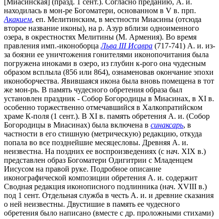
[Миасинская] (празд. 1 сент.). Согласно преданию, А. и.
находилась в мон-ре Богоматери, основанном в V в. прп.
Акакием
, еп. Мелитинским, в местности Миасины (отсюда
второе название иконы), на р. Азур вблизи одноименного
озера, в окрестностях Мелитины (М. Армения). Во время
правления имп.-иконоборца
Льва III Исавра
(717-741) А. и. из-
за боязни ее уничтожения гонителями иконопочитания была
погружена иноками в озеро, из глубин к-рого она чудесным
образом всплыла (856 или 864), ознаменовав окончание эпохи
иконоборчества. Явившаяся икона была вновь помещена в тот
же мон-рь. В память чудесного обретения образа был
установлен праздник - Собор Богородицы в Миасинах, в XI в.
особенно торжественно отмечавшийся в Халкопратийском
храме К-поля (1 сент.). В XI в. память обретения А. и. (Собор
Богородицы в Миасинах) была включена в
синаксарь
, в
частности в его стишную (метрическую) редакцию, откуда
попала во все позднейшие месяцесловы. Древняя А. и.
неизвестна. На поздних ее воспроизведениях (с нач. XIX в.)
представлен образ Богоматери Одигитрии с Младенцем
Иисусом на правой руке. Подробное описание
иконографической композиции обретения А. и. содержит
Сводная редакция иконописного подлинника (нач. XVIII в.)
под 1 сент. Отдельная служба в честь А. и. и древние сказания
о ней неизвестны. Двустишие в память ее чудесного
обретения было написано (вместе с др. проложными стихами)