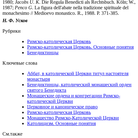
1980;
Jacobs U. K
. Die Regula Benedicti als Rechtsbuch. Köln; W.,
1987;
Penco G
. La figura dell'abate nella tradizione spirituale del
monachesimo // Medioevo monastico. R., 1988. P. 371-385.
Н. Ф. Усков
Рубрики
Римско-католическая Церковь
Римско-католическая Церковь. Основные понятия
Бенедиктинцы
Ключевые слова
Аббат, в католической Церкви титул настоятеля
монастыря
Бенедиктинцы, католический монашеский орден
святого Бенедикта
Монашеские ордена и конгрегации Римско-
католической Церкви
Церковное и каноническое право
Римско-католическая Церковь
Монашество Римско-Католической Церкви
Католицизм. Основные понятия
См.также