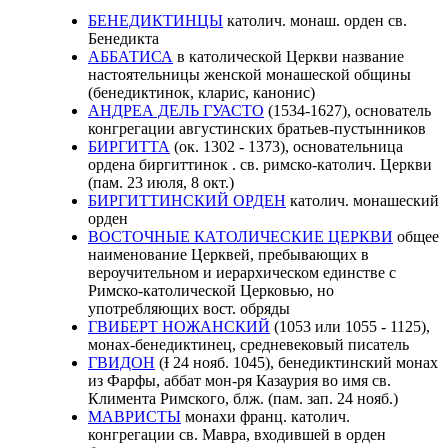
БЕНЕДИКТИНЦЫ
католич. монаш. орден св.
Бенедикта
АББАТИСА
в католической Церкви название
настоятельницы женской монашеской общины
(бенедиктинок, кларис, канонис)
АНДРЕА ДЕЛЬ ГУАСТО
(1534-1627), основатель
конгрегации августинских братьев-пустынников
БИРГИТТА
(ок. 1302 - 1373), основательница
ордена биргиттинок . св. римско-католич. Церкви
(пам. 23 июля, 8 окт.)
БИРГИТТИНСКИЙ ОРДЕН
католич. монашеский
орден
ВОСТОЧНЫЕ КАТОЛИЧЕСКИЕ ЦЕРКВИ
общее
наименование Церквей, пребывающих в
вероучительном и иерархическом единстве с
Римско-католической Церковью, но
употребляющих вост. обряды
ГВИБЕРТ НОЖАНСКИЙ
(1053 или 1055 - 1125),
монах-бенедиктинец, средневековый писатель
ГВИДОН
(Ɨ 24 нояб. 1045), бенедиктинский монах
из Фарфы, аббат мон-ря Казаурия во имя св.
Климента Римского, блж. (пам. зап. 24 нояб.)
МАВРИСТЫ
монахи франц. католич.
конгрегации св. Мавра, входившей в орден