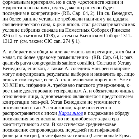
формальным критериям, но в силу «достоинств жизни и
мудрости в познаниях, пусть даже по рангу он будет
последним в конгрегации» (RB. Cap. 64, 2). Ни св. Венедикт,
ни более ранние уставы не требовали наличия у кандидата
священнического сана, к-рый впосл. стал рассматриваться как
условие избрания сначала на Поместных Соборах (Римском
826 и Пуатьезском 1078), а затем на Вьеннском Соборе 1311-
1312 гг. (см. также: CIC сan. 274 § 1).
А. избирает вся община или же «часть конгрегации, хотя бы и
малая, по более здравому размышлению» (RB. Cap. 64,1: pars
quamvis parva congregationis saniore consilio). Согласно Уставу
Венедикта, епископ, а также А. соседних мон-рей и миряне
могут аннулировать результаты выборов и назначить др. лицо
лишь в том случае, если А. стал человеком порочным. Уже в
XI-XIII вв. избрание А. требовало папского утверждения, к-
рое ныне делегировано генеральным А. и обязательно лишь в
отношении лица, одновременно являющегося предстоятелем
конгрегации мон-рей. Устав Венедикта не упоминает о
посвящении в сан А. епископом, к-рое постепенно
распространяется с эпохи
Каролингов
в подражание обряду
посвящения во епископа, но не приобретает характера
конститутивного акта. В классическое средневековье
посвящение сопровождалось передачей понтификалий
(кольца и митры), ныне факультативной (Caeremoniale Episc.