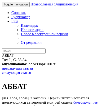
Православная Энциклопедия
Toggle navigation
Словник
Рубрикатор
Ещё
Календарь
Иллюстрации
Новое в электронной версии
От редакции
АББАТ
Том I , С. 33-34
опубликовано:
22 октября 2007г.
предыдущая статья
следующая статья
АББАТ
[лат. abba, abbas], в католич. Церкви титул настоятеля
пользующихся автономией мон-рей ордена
бенедиктинцев