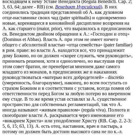
восходящем к нему Уставе Венедикта (Regula Benedicti. Cap. 2;
3, 63, 64; далее - RB) (см.
Венедикт Нурсийский
). В них
соединились традиция представлений об А. как духовном
отце-наставнике своих чад (pater spiritualis) и одновременно
новые, коренящиеся в киновийной дисциплине воззрения на
А. как старшего (maior, prior), что выразилось в предписанном
св. Венедиктом двойном обращении к А.: «Господин и отец»
(Dominus et Abbas). Власть А. при этом не имеет ничего
общего с абсолютной властью «отца семейства» (pater familiae)
в рим. праве: во власти А. находится все, что принадлежит
дому Божию, но он должен «скорее служить, чем руководить»,
принимать решения, хотя и единолично, но выслушав при
этом совет братии, не пренебрегая мнением даже самого
младшего из монахов, в предписаниях же и наказаниях
руководствоваться «матерью всех добродетелей» - discretio
(умеренность, благоразумие), наконец, во всем поступать со
страхом Божиим и в соответствии с уставом, всегда помня об
ответственности перед Богом за любую потерю во вверенном
ему стаде. В то же время устав оставлял за А. существенное
пространство для собственных регламентаций, так что А.
иногда называют «живым правилом» (regula viva). Полнота и
своеобразие власти А. раскрывается через именование его
«викарием Христа» или уподобление Христу (RB. Cap. 2, 2-3;
5, 6, 15; 63, 13). А. есть отец, наставник, врач и пастырь, а
потому он должен быть достоин высокого сана не по к.-л.