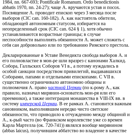
1984, nn. 667-693; Pontificale Romanum. Ordo benedictionis
abbatis 1970, nn. 24-27); чаще А. вручаются устав и посох.
Посвящение А. проводит епископ через 3 месяца после
выборов (СIC can. 160-182). А. как настоятель обители,
обладающей автономным статусом, избирается на
неопределенный срок (СIC can. 624 § 1), хотя обычно
устанавливаются возрастные границы; в случае
неспособности выполнять обязанности А. может сложить с
себя сан добровольно или по требованию Римского престола.
Декларированные в Уставе Венедикта свобода выборов А. и
его полновластие в мон-ре шли вразрез с канонами Халкид.
Собора, Галльских Соборов VI в., а потому нуждались в
особой санкции посредством привилегий, выдававшихся
Соборами, папами и отдельными епископами. С VII в.
существенно ограничивало автономию общины и
полномочия А. право
частной Церкви
(по к-рому А., как
правило, назначал мирянин-основатель мон-ря или его
преемники), а также интеграция монашества в VIII-IX вв. в
систему
имперской Церкви
. В ее рамках А. становится важным
сановником, выполнявшим нередко чисто светские
обязанности, что приводило к отчуждению между общиной и
А., к-рый часто (во Франкском королевстве уже со времен
Карла Мартелла (ок. 720-741)) являлся вообще мирянином
(abbas laicus), получившим аббатство во владение в качестве