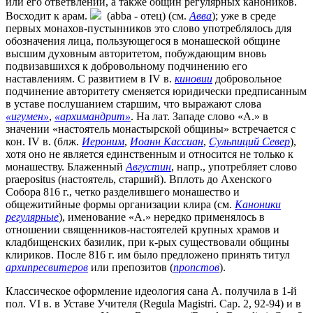
или его ответвлений, а также общин регулярных каноников.
Восходит к арам.
(abba - отец) (см.
Авва
); уже в среде
первых монахов-пустынников это слово употреблялось для
обозначения лица, пользующегося в монашеской общине
высшим духовным авторитетом, побуждающим вновь
подвизавшихся к добровольному подчинению его
наставлениям. С развитием в IV в.
киновии
добровольное
подчинение авторитету сменяется юридически предписанным
в уставе послушанием старшим, что выражают слова
«игумен»
,
«архимандрит»
.
На лат. Западе слово «А.» в
значении «настоятель монастырской общины» встречается с
кон. IV в. (блж.
Иероним
,
Иоанн Кассиан
,
Сульпиций Север
),
хотя оно не является единственным и относится не только к
монашеству. Блаженный
Августин
, напр., употребляет слово
praepositus (настоятель, старший). Вплоть до Ахенского
Собора 816 г., четко разделившего монашество и
общежитийные формы организации клира (см.
Каноники
регулярные
), именование «А.» нередко применялось в
отношении священников-настоятелей крупных храмов и
кладбищенских базилик, при к-рых существовали общины
клириков. После 816 г. им было предложено принять титул
архипресвитеров
или препозитов (
пропстов
).
Классическое оформление идеология сана А. получила в 1-й
пол. VI в. в Уставе Учителя (Regula Magistri. Сap. 2, 92-94) и в