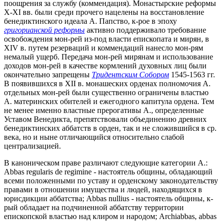
поощрения за службу (коммендация). Монастырские реформы
X-XI вв. были среди прочего нацелены на восстановление
бенедиктинского идеала А. Папство, к-рое в эпоху
григорианской реформы
активно поддерживало требование
освобождения мон-рей из-под власти епископата и мирян, в
XIV в. путем резерваций и коммендаций нанесло мон-рям
немалый ущерб. Передача мон-рей мирянам и использование
доходов мон-рей в качестве кормлений духовных лиц были
окончательно запрещены
Тридентским Собором
1545-1563 гг.
В появившихся в XII в. монашеских орденах полномочия А.
отдельных мон-рей были существенно ограничены властью
А. материнских обителей и ежегодного капитула ордена. Тем
не менее именно властные прерогативы А., определенные
Уставом Венедикта, препятствовали объединению древних
бенедиктинских аббатств в орден, так и не сложившийся в ср.
века, но и ныне отличающийся относительно слабой
централизацией.
В каноническом праве различают следующие категории А.:
Abbas regularis de regimine - настоятель общины, обладающий
всеми положенными по уставу и орденскому законодательству
правами в отношении имущества и людей, находящихся в
юрисдикции аббатства; Abbas nullius - настоятель общины, к-
рый обладает на подчиненной аббатству территории
епископской властью над клиром и народом; Archiabbas, аbbas