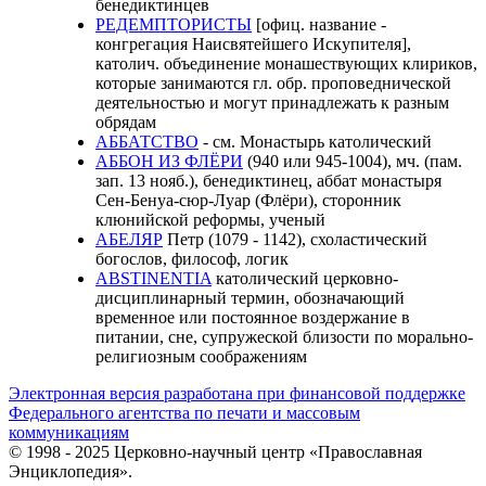
бенедиктинцев
РЕДЕМПТОРИСТЫ
[офиц. название -
конгрегация Наисвятейшего Искупителя],
католич. объединение монашествующих клириков,
которые занимаются гл. обр. проповеднической
деятельностью и могут принадлежать к разным
обрядам
АББАТСТВО
- см. Монастырь католический
АББОН ИЗ ФЛЁРИ
(940 или 945-1004), мч. (пам.
зап. 13 нояб.), бенедиктинец, аббат монастыря
Сен-Бенуа-сюр-Луар (Флёри), сторонник
клюнийской реформы, ученый
АБЕЛЯР
Петр (1079 - 1142), схоластический
богослов, философ, логик
ABSTINЕNTIA
католический церковно-
дисциплинарный термин, обозначающий
временное или постоянное воздержание в
питании, сне, супружеской близости по морально-
религиозным соображениям
Электронная версия разработана при финансовой поддержке
Федерального агентства по печати и массовым
коммуникациям
© 1998 - 2025 Церковно-научный центр «Православная
Энциклопедия».