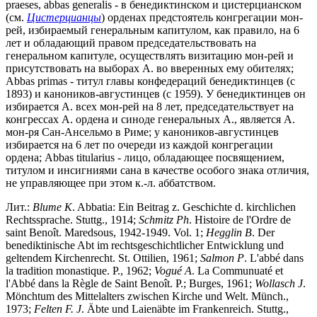
praeses, аbbas generalis - в бенедиктинском и цистерцианском
(см.
Цистерцианцы
) орденах предстоятель конгрегации мон-
рей, избираемый генеральным капитулом, как правило, на 6
лет и обладающий правом председательствовать на
генеральном капитуле, осуществлять визитацию мон-рей и
присутствовать на выборах А. во вверенных ему обителях;
Abbas primas - титул главы конфедераций бенедиктинцев (с
1893) и каноников-августинцев (с 1959). У бенедиктинцев он
избирается А. всех мон-рей на 8 лет, председательствует на
конгрессах А. ордена и синоде генеральных А., является А.
мон-ря Сан-Ансельмо в Риме; у каноников-августинцев
избирается на 6 лет по очереди из каждой конгрегации
ордена; Abbas titularius - лицо, обладающее посвящением,
титулом и инсигниями сана в качестве особого знака отличия,
не управляющее при этом к.-л. аббатством.
Лит.:
Blume K
. Abbatia: Ein Beitrag z. Geschichte d. kirchlichen
Rechtssprache. Stuttg., 1914;
Schmitz Ph
. Histoire de l'Ordre de
saint Benoît. Maredsous, 1942-1949. Vol. 1;
Hegglin B
. Der
benediktinische Abt im rechtsgeschichtlicher Entwicklung und
geltendem Kirchenrecht. St. Ottilien, 1961;
Salmon P
. L'abbé dans
la tradition monastique. P., 1962;
Vogu
é
A
. La Communuaté et
l'Abbé dans la Règle de Saint Benoît. P.; Burges, 1961;
Wollasch J
.
Mönchtum des Mittelalters zwischen Kirche und Welt. Münch.,
1973;
Felten F.
J
. Äbte und Laienäbte im Frankenreich. Stuttg.,