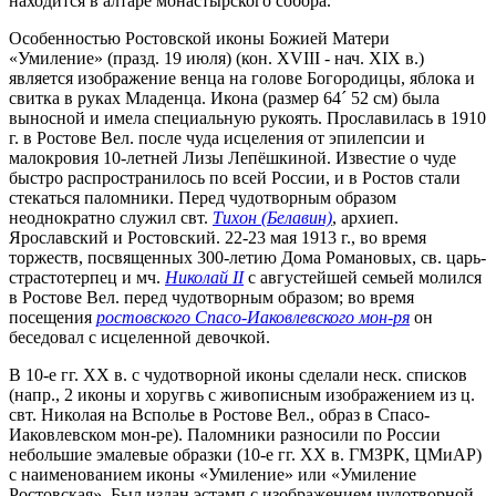
находится в алтаре монастырского собора.
Особенностью Ростовской иконы Божией Матери
«Умиление» (празд. 19 июля) (кон. XVIII - нач. XIX в.)
является изображение венца на голове Богородицы, яблока и
свитка в руках Младенца. Икона (размер 64
´
52 см) была
выносной и имела специальную рукоять. Прославилась в 1910
г. в Ростове Вел. после чуда исцеления от эпилепсии и
малокровия 10-летней Лизы Лепёшкиной. Известие о чуде
быстро распространилось по всей России, и в Ростов стали
стекаться паломники. Перед чудотворным образом
неоднократно служил свт.
Тихон (Белавин)
, архиеп.
Ярославский и Ростовский. 22-23 мая 1913 г., во время
торжеств, посвященных 300-летию Дома Романовых, св. царь-
страстотерпец и мч.
Николай II
с августейшей семьей молился
в Ростове Вел. перед чудотворным образом; во время
посещения
ростовского Спасо-Иаковлевского мон-ря
он
беседовал с исцеленной девочкой.
В 10-е гг. XX в. с чудотворной иконы сделали неск. списков
(напр., 2 иконы и хоругвь с живописным изображением из ц.
свт. Николая на Всполье в Ростове Вел., образ в Спасо-
Иаковлевском мон-ре). Паломники разносили по России
небольшие эмалевые образки (10-е гг. XX в. ГМЗРК, ЦМиАР)
с наименованием иконы «Умиление» или «Умиление
Ростовская». Был издан эстамп с изображением чудотворной