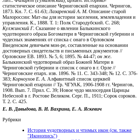
Лит.:
Филарет (Гумилевский), архиеп.
Историко-
статистическое описание Черниговской епархии. Чернигов,
1873. Кн. 7. С. 61-63;
Лазаревский А. М
. Описание старой
Малороссии: Мат-лы для истории заселения, землевладения и
управления. К., 1888. Т. 1: Полк Стародубский. С. 268;
Кулжинский Г
. Сказание о явлении Балыкинского
чудотворного образа Богоматери в Черниговской губернии и
чудесных знамениях от списка с онаго в Орловском
Введенском девичьем мон-ре, составленные на основании
достоверных свидетельств и письменных документов //
Орловские ЕВ. 1893. № 5, 6; 1895. № 44-47;
он же
.
Балыкинский чудотворный образ Божией Матери в
Черниговской губернии и список с онаго в г. Орле //
Черниговские епарх. изв. 1896. № 11. С. 343-348; № 12. С. 376-
383;
Корноухов Е. А.
Алфавитный список церквей
Черниговской епархии // Тр. ЧГУАК, 1906-1908 гг. Чернигов,
1908. Вып. 7. Прил. С. 39; Новое чудо милосердия Царицы
Небесной в г. Ростове Великом. Серг. П., 1911; Сорок сороков.
Т. 2. С. 425.
Е. В. Давыдова, В. И. Вахрина, Е. А. Яскевич
Рубрики
История чудотворных и чтимых икон (см. также
"Иконопись")