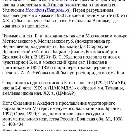
иконы и молитвы к ней (предположительно написана еп.
Угличским
Иосифом (Петровых)
). Перед разрушением
Благовещенского храма в 1930 г. икона в резном киоте (10-е гг.
XX в.) была перенесена в ц. свт. Николая на Всполье, где
хранится в наст. время.
Чтимые списки Б. и. находились также в Мозоловском мон-ре
Мстиславского у. Могилёвской губ. (пожертвована гр.
Чернышевой, владелицей с. Балыкина); в Стародубе
Черниговской губ. и в с. Бацкине (ныне Дятьковский р-н
Брянской обл.). В 1823 г. В. С. Жданова подарила список с
чудотворной Б. и. в московский храм свт. Николая в
Плотниках; в 1852-1856 гг. при перестройке церкви на
средства А. А. Небольсиной был устроен придел во имя Б. и.
Сохранились один из списков Б. и. на холсте (1792; ЦМиАР),
икона 2-й четв. XIX в. (ЦАК МДА) - с образом мч. Татианы,
эмалевая икона нач. XX в. (ЦМиАР).
Ист.: Сказание и Акафист в прославление чудотворного
образа Божьей Матери, именуемого Балыкинским. Брянск,
1997; Орел, 1999; Свод памятников архитектуры и
монументального искусства России: Брянская обл. М., 1998.
С. 403-404.