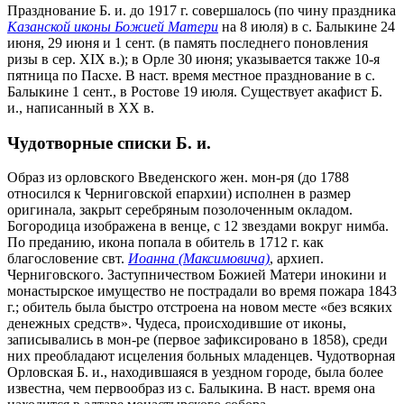
Празднование Б. и. до 1917 г. совершалось (по чину праздника
Казанской иконы Божией Матери
на 8 июля) в с. Балыкине 24
июня, 29 июня и 1 сент. (в память последнего поновления
ризы в сер. XIX в.); в Орле 30 июня; указывается также 10-я
пятница по Пасхе. В наст. время местное празднование в с.
Балыкине 1 сент., в Ростове 19 июля. Существует акафист Б.
и., написанный в ХХ в.
Чудотворные списки Б. и.
Образ из орловского Введенского жен. мон-ря (до 1788
относился к Черниговской епархии) исполнен в размер
оригинала, закрыт серебряным позолоченным окладом.
Богородица изображена в венце, с 12 звездами вокруг нимба.
По преданию, икона попала в обитель в 1712 г. как
благословение свт.
Иоанна (Максимовича)
, архиеп.
Черниговского. Заступничеством Божией Матери инокини и
монастырское имущество не пострадали во время пожара 1843
г.; обитель была быстро отстроена на новом месте «без всяких
денежных средств». Чудеса, происходившие от иконы,
записывались в мон-ре (первое зафиксировано в 1858), среди
них преобладают исцеления больных младенцев. Чудотворная
Орловская Б. и., находившаяся в уездном городе, была более
известна, чем первообраз из с. Балыкина. В наст. время она