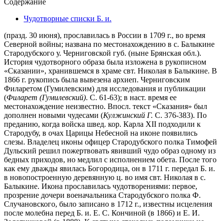
Содержание
Чудотворные списки Б. и.
(празд. 30 июня),
прославилась в России в 1709 г., во время
Северной войны; названа по местонахождению в с. Балыкине
Стародубского у. Черниговской губ. (ныне Брянская обл.).
История чудотворного образа была изложена в рукописном
«Сказании», хранившемся в храме свт. Николая в Балыкине. В
1866 г. рукопись была вывезена архиеп. Черниговским
Филаретом (Гумилевским) для исследования и публикации
(
Филарет (Гумилевский)
. С. 61-63); в наст. время ее
местонахождение неизвестно. Впосл. текст «Сказания» был
дополнен новыми чудесами (
Кулжинский Г.
С. 376-383). По
преданию, когда войска швед. кор. Карла XII подходили к
Стародубу, в очах Царицы Небесной на иконе появились
слезы. Владелец иконы офицер Стародубского полка Тимофей
Дульский решил пожертвовать явивший чудо образ одному из
бедных приходов, но медлил с исполнением обета. После того
как ему дважды явилась Богородица, он в 1711 г. передал Б. и.
в новопостроенную деревянную ц. во имя свт. Николая в с.
Балыкине. Икона прославилась чудотворениями: первое,
прозрение дочери военачальника Стародубского полка Ф.
Случановского, было записано в 1712 г., известны исцеления
после молебна перед Б. и. Е. С. Кончиной (в 1866) и Е. И.