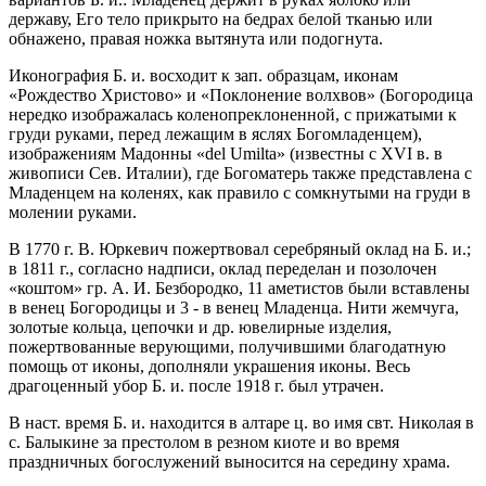
державу, Его тело прикрыто на бедрах белой тканью или
обнажено, правая ножка вытянута или подогнута.
Иконография Б. и. восходит к зап. образцам, иконам
«Рождество Христово» и «Поклонение волхвов» (Богородица
нередко изображалась коленопреклоненной, с прижатыми к
груди руками, перед лежащим в яслях Богомладенцем),
изображениям Мадонны «del Umilta» (известны с XVI в. в
живописи Сев. Италии), где Богоматерь также представлена с
Младенцем на коленях, как правило с сомкнутыми на груди в
молении руками.
В 1770 г. В. Юркевич пожертвовал серебряный оклад на Б. и.;
в 1811 г., согласно надписи, оклад переделан и позолочен
«коштом» гр. А. И. Безбородко, 11 аметистов были вставлены
в венец Богородицы и 3 - в венец Младенца. Нити жемчуга,
золотые кольца, цепочки и др. ювелирные изделия,
пожертвованные верующими, получившими благодатную
помощь от иконы, дополняли украшения иконы. Весь
драгоценный убор Б. и. после 1918 г. был утрачен.
В наст. время Б. и. находится в алтаре ц. во имя свт. Николая в
с. Балыкине за престолом в резном киоте и во время
праздничных богослужений выносится на середину храма.