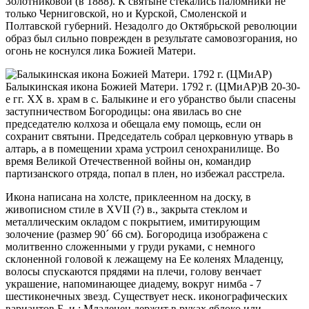
Золотниковой (в 1888). К святыне стекались паломники не
только Черниговской, но и Курской, Смоленской и
Полтавской губерний. Незадолго до Октябрьской революции
образ был сильно поврежден в результате самовозгорания, но
огонь не коснулся лика Божией Матери.
Балыкинская икона Божией Матери. 1792 г. (ЦМиАР)
В 20-30-
е гг. XX в. храм в с. Балыкине и его убранство были спасены
заступничеством Богородицы: она явилась во сне
председателю колхоза и обещала ему помощь, если он
сохранит святыни. Председатель собрал церковную утварь в
алтарь, а в помещении храма устроил сенохранилище. Во
время Великой Отечественной войны он, командир
партизанского отряда, попал в плен, но избежал расстрела.
Икона написана на холсте, приклеенном на доску, в
живописном стиле в XVII (?) в., закрыта стеклом и
металлическим окладом с покрытием, имитирующим
золочение (размер 90
´
66 см). Богородица изображена с
молитвенно сложенными у груди руками, с немного
склоненной головой к лежащему на Ее коленях Младенцу,
волосы спускаются прядями на плечи, голову венчает
украшение, напоминающее диадему, вокруг нимба - 7
шестиконечных звезд. Существует неск. иконографических
вариантов Б. и.: Младенец держит в руках яблоко или