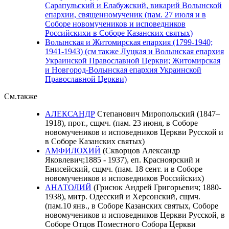
Сарапульский и Елабужский, викарий Волынской
епархии, священномученик (пам. 27 июля и в
Соборе новомучеников и исповедников
Российскихи в Соборе Казанских святых)
Волынская и Житомирская епархия (1799-1940;
1941-1943) (см также Луцкая и Волынская епархия
Украинской Православной Церкви; Житомирская
и Новгород-Волынская епархия Украинской
Православной Церкви)
См.также
АЛЕКСАНДР
Степанович Миропольский (1847–
1918), прот., сщмч. (пам. 23 июня, в Соборе
новомучеников и исповедников Церкви Русской и
в Соборе Казанских святых)
АМФИЛОХИЙ
(Скворцов Александр
Яковлевич;1885 - 1937), еп. Красноярский и
Енисейский, сщмч. (пам. 18 сент. и в Соборе
новомучеников и исповедников Российских)
АНАТОЛИЙ
(Грисюк Андрей Григорьевич; 1880-
1938), митр. Одесский и Херсонский, сщмч.
(пам.10 янв., в Соборе Казанских святых, Соборе
новомучеников и исповедников Церкви Русской, в
Соборе Отцов Поместного Собора Церкви