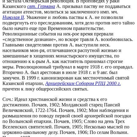
и застала Октябрьская революция. В проповедях у раки
Казанского
свт. Германа
А. призывал паству не поддаваться
агитации атеистов, молиться за заключенного имп. мч.
Николая II
. Уважение и любовь паствы к А. не позволили
подвергнуть его преследованиям, хотя дело против него тайно
было начато еще при Временном правительстве.
Революционные события на нек-рое время прервали
«следственное дознание», но вскоре травля А. возобновилась.
Главными свидетелями против А. выступили неск.
насельников мон-ря, отличавшиеся распутной жизнью и
замешанные в хищениях монастырского имущества, по
отношению к к-рым А. как настоятель принимал строгие
меры. Революционный трибунал в марте 1918 г. его оправдал.
Вторично А. был арестован в июле 1918 г. и 9 авг. был
замучен. В 1999 г. канонизирован как местночтимый святой
Казанской епархии,
Архиерейским Собором РПЦ 2000 г.
причтен к лику общероссийских святых.
Соч.: Идеал христианской жизни и средства к его
достижению. Почаев, 1902; Молдавский старец Паисий
Величковский, 1722-1764. Почаев, 1902; Мои наблюдения и
размышления по поводу первой своей архиерейской поездки
по Волынской епархии. Почаев, 1905; Слово на день Трех
Вселенских святителей. Почаев, 1905; Несколько мыслей по
церковно-школьному делу. Почаев, 1906; По селам Волыни.