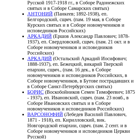
Русской 1917-1918 гг., в Соборе Радонежских
святых и в Соборе Самарских святых)
АНТОНИЙ
(Панкеев; 1892-1938), еп.
Белгородский, сщмч. (пам. 19 мая, в Соборе
Курских святых и в Соборе новомучеников и
исповедников Российских)
АРКАДИЙ
(Ершов Александр Павлович; 1878-
1937), еп. Свердловский, сщмч. (пам. 21 окт. и в
Соборе новомучеников и исповедников
Российских)
АРКАДИЙ
(Остальский Аркадий Иосифович;
1888-1937), еп. Бежецкий, викарий Тверской
епархии, сщмч., (пам. 16 дек., в Соборе
новомучеников и исповедников Российских, в
Соборе новомучеников, в Бутове пострадавших и
в Соборе Санкт-Петербургских святых)
БОРИС
(Воскобойников Семен Тимофеевич; 1875
- 1937), еп. Ивановский, сщмч. (пам. 23 нояб., в
Соборе Ивановских святых и в Соборе
новомучеников и исповедников Российских)
ВАРСОНОФИЙ
(Лебедев Василий Павлович,
1871 - 1918), еп. Кирилловский, вик.
Новгородской епархии, сщмч. (пам. 2 сент. и в
Соборе новомучеников и исповедников Церкви
Русской)