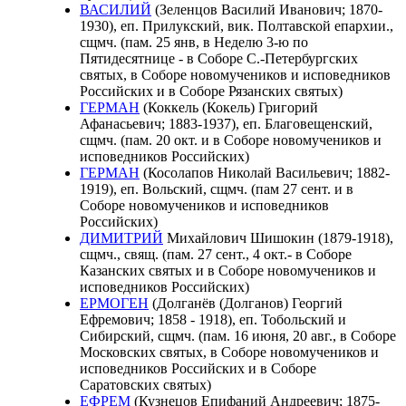
ВАСИЛИЙ
(Зеленцов Василий Иванович; 1870-
1930), еп. Прилукский, вик. Полтавской епархии.,
сщмч. (пам. 25 янв, в Неделю 3-ю по
Пятидесятнице - в Соборе С.-Петербургских
святых, в Соборе новомучеников и исповедников
Российских и в Соборе Рязанских святых)
ГЕРМАН
(Коккель (Кокель) Григорий
Афанасьевич; 1883-1937), еп. Благовещенский,
сщмч. (пам. 20 окт. и в Соборе новомучеников и
исповедников Российских)
ГЕРМАН
(Косолапов Николай Васильевич; 1882-
1919), еп. Вольский, сщмч. (пам 27 сент. и в
Соборе новомучеников и исповедников
Российских)
ДИМИТРИЙ
Михайлович Шишокин (1879-1918),
сщмч., свящ. (пам. 27 сент., 4 окт.- в Соборе
Казанских святых и в Соборе новомучеников и
исповедников Российских)
ЕРМОГЕН
(Долганёв (Долганов) Георгий
Ефремович; 1858 - 1918), еп. Тобольский и
Сибирский, сщмч. (пам. 16 июня, 20 авг., в Соборе
Московских святых, в Соборе новомучеников и
исповедников Российских и в Соборе
Саратовских святых)
ЕФРЕМ
(Кузнецов Епифаний Андреевич; 1875-