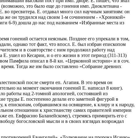
анимавший высокий пост при имп. дворе. Е. пишет, что знал
ие (возможно, это было еще до гонения имп. Диоклетиана -
Е. во пресвитера. Е. отдавал много сил научным занятиям: он
гда же он трудился над своим 1-м сочинением - «Хроникой»
книги 6-9) дошла до нас под названием «Избранные места из
мя гонений остается неясным. Позднее его упрекали в том,
радали, однако тот факт, что впосл. Е. был избран епископом
 учителем и в соавторстве с ним продолжил работу над
 Е. ушел из Кесарии, и о его жизни в этот период (311-313)
твом Памфила описал в 8-й кн. «Церковной истории» и в соч.
время. Тогда же им было составлено «Собрание древних
лестинской после смерти еп. Агапия. В это время он
тельно на момент окончания гонений Е. написал 8 книг).
ло работы над 2-томной апологией, состоявшей из
кие труды Е. постепенно делали его заметной фигурой в
, к епископам, собравшимся на освящение, к клиру и к народу,
ительном отношении к христианству самих правителей империи
акже еп. Евфрасию Баланейскому), стремясь примирить его с
 свободу богословской мысли и в своих взглядах возрождал
е противоречий Евангелий», «Толкование на пророка Исаию»,