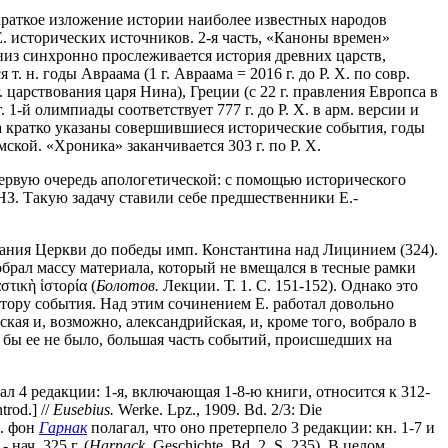
 краткое изложение истории наиболее известных народов
Е. исторических источников. 2-я часть, «Каноны времен»
вниз синхронно прослеживается история древних царств,
н. годы Авраама (1 г. Авраама = 2016 г. до Р. Х. по совр.
 царствования царя Нина), Греции (с 22 г. правления Европса в
1-й олимпиады соответствует 777 г. до Р. Х. в арм. версии и
да кратко указаны совершившиеся исторические события, годы
кой. «Хроника» заканчивается 303 г. по Р. Х.
первую очередь апологетической: с помощью исторического
НЗ. Такую задачу ставили себе предшественники Е.-
снования Церкви до победы имп. Константина над Лицинием (324).
обрал массу материала, который не вмещался в тесные рамки
τικὴ ἱστορία (
Болотов.
Лекции. Т. 1. С. 151-152). Однако это
ору события. Над этим сочинением Е. работал довольно
ская и, возможно, александрийская, и, кроме того, вобрало в
и бы ее не было, большая часть событий, происшедших на
л 4 редакции: 1-я, включающая 1-8-ю книги, относится к 312-
trod.] //
Eusebius.
Werke. Lpz., 1909. Bd. 2/3: Die
А. фон
Гарнак
полагал, что оно претерпело 3 редакции: кн. 1-7 и
 нач. 325 г. (
Harnack.
Geschichte. Bd. 2. S. 235). В целом