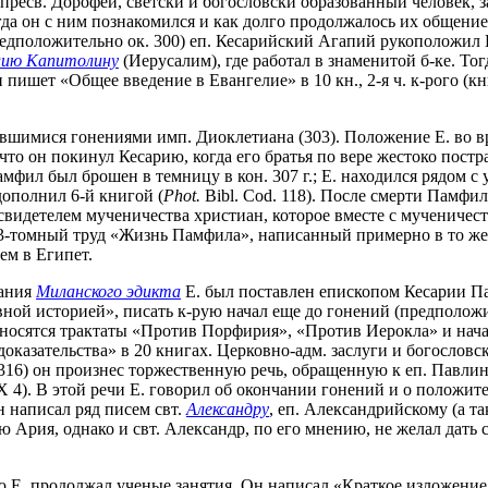
ресв. Дорофей, светски и богословски образованный человек, з
и когда он с ним познакомился и как долго продолжалось их общен
(предположительно ок. 300) еп. Кесарийский Агапий рукоположил 
лию Капитолину
(Иерусалим), где работал в знаменитой б-ке. То
 он пишет «Общее введение в Евангелие» в 10 кн., 2-я ч. к-рого (
шимися гонениями имп. Диоклетиана (303). Положение Е. во вре
, что он покинул Кесарию, когда его братья по вере жестоко пост
амфил был брошен в темницу в кон. 307 г.; Е. находился рядом с
ополнил 6-й книгой (
Phot.
Bibl. Сod. 118). После смерти Памфила
 свидетелем мученичества христиан, которое вместе с мученичес
3-томный труд «Жизнь Памфила», написанный примерно в то же 
ем в Египет.
сания
Миланского эдикта
Е. был поставлен епископом Кесарии Па
ной историей», писать к-рую начал еще до гонений (предположи
тносятся трактаты «Против Порфирия», «Против Иерокла» и нача
оказательства» в 20 книгах. Церковно-адм. заслуги и богословс
16) он произнес торжественную речь, обращенную к еп. Павлину
. X 4). В этой речи Е. говорил об окончании гонений и о полож
Он написал ряд писем свт.
Александру
, еп. Александрийскому (а т
ю Ария, однако и свт. Александр, по его мнению, не желал дать
ю Е. продолжал ученые занятия. Он написал «Краткое изложени