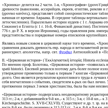
«Хроника» делится на 2 части. 1-я, «Хронография» (χρονοϒραφί
древности (вавилонян, ассирийцев, евреев, египтян, римлян и
(χρονικο κανόνες), представляет собой синхронистические табл
начиная от времени Авраама. В середине таблицы вертикально р
летосчислению). Параллельно истории иудеев с 1 г. Авраама от
Сикионе) и Египта (с 1 г. 16-й, Фиванской династии). Постепен
776 г. до Р. Х. в версии Иеронима), годы правления рим. имп
предстоятельства и порядковые номера епископов крупнейших 
Являясь новым словом в церковной науке того времени, «Хрони
сравнения доказать древность евр. народа и ветхозаветной ре
раннехрист. апологеты, напр. свт.
Феофил
Антиохийский в «Посл
II. «Церковная история» (᾿Εκκλησιαστικὴ ἱστορία; Historia eccl
По мнению проф. Болотова, «Церковная история» «появилась на
spatii historici. Евсевий решился поэтому дать более полное из
утверждение применимо только к первым 7 книгам «Церковной 
долго. Оно является результатом кропотливого труда в лучших б
себя впечатления о событиях, свидетелем к-рых он был лично.
протяжении первых 3 веков христианства, была бы нам неизвес
«Церковная история» подвергалась неоднократному редактирован
313 гг.; 2-я, с добавившейся 9-й кн.,- к 315 г.; 3-я, с 10-й кн.,- к 
Kirchengeschichte. S. XVII-CXLVII). Cуществуют и др. т. зр. на
часть 8-й кн. были окончены в 312-313 гг., 2-я ч. 8-й и 9-я кн. о