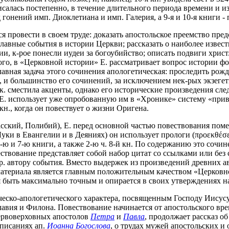
салась постепенно, в течение длительного периода времени и изд
онений имп. Диоклетиана и имп. Галерия, а 9-я и 10-я книги - 
ся провести в своем труде: доказать апостольское преемство пре
вные события в истории Церкви; рассказать о наиболее известн
нии, к-рое понесли иудеи за богоубийство; описать подвиги хрис
ме того, в «Церковной истории» Е. рассматривает вопрос истори
главная задача этого сочинения апологетическая: проследить ро
том, и большинство его сочинений, за исключением нек-рых экзег
к. сместила акценты, однако его исторические произведения сле
. использует уже опробованную им в «Хронике» систему «привя
 кн., когда он повествует о жизни Оригена.
ский, Полибий), Е. перед основной частью повествования поме
 Луки в Евангелии и в Деяниях) он использует прологи (προεκθέσ
ю и 7-ю книги, а также 2-ю ч. 8-й кн. По содержанию это сочине
ствование представляет собой набор цитат со ссылками или без
р. автору события. Вместо выдержек из произведений древних а
атериала является главным положительным качеством «Церковно
я быть максимально точным и опирается в своих утверждениях н
еско-апологетического характера, посвященным Господу Иисусу 
лавия и Филона. Повествование начинается от апостольского вр
первоверховных апостолов
Петра
и
Павла
, продолжает рассказ о
 писаниях ап.
Иоанна Богослова
, о трудах мужей апостольских и 