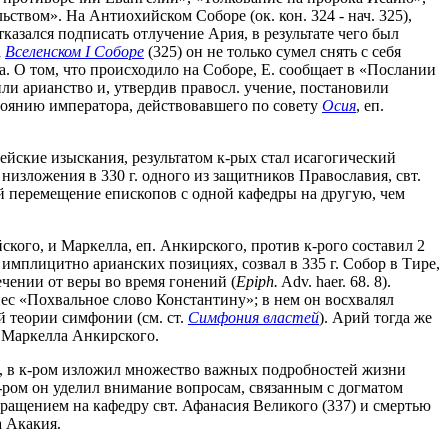
твом». На Антиохийском Соборе (ок. кон. 324 - нач. 325),
тказался подписать отлучение Ария, в результате чего был
а
Вселенском I Соборе
(325) он не только сумел снять с себя
. О том, что происходило на Cоборе, Е. сообщает в «Послании
ли арианство и, утвердив правосл. учение, постановили
тоянию императора, действовавшего по совету
Осия
, еп.
лейские изыскания, результатом к-рых стал исагогический
 низложения в 330 г. одного из защитников Православия, свт.
ий перемещение епископов с одной кафедры на другую, чем
кого, и Маркелла, еп. Анкирского, против к-рого составил 2
мплицитно арианских позициях, созвал в 335 г. Собор в Тире,
ечении от веры во время гонений (
Epiph.
Adv. haer. 68. 8).
нес «Похвальное слово Константину»; в нем он восхвалял
й теории симфонии (см. ст.
Симфония властей
). Арий тогда же
е Маркелла Анкирского.
а», в к-ром изложил множество важных подробностей жизни
к-ром он уделил внимание вопросам, связанным с догматом
звращением на кафедру свт. Афанасия Великого (337) и смертью
а Акакия.