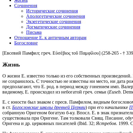
Жизнь
Сочинения
Исторические сочинения
Апологетические сочинения
Экзегетические сочинения
Догматические сочинения
Письма
Отношение Е. к античным авторам
Богословие
[Евсевий Памфил; греч. Εὐσέβιος τοῦ Παμφίλου] (258-265 - † 339
Жизнь
О жизни Е. известно только из его собственных произведений.
не сохранилось. С точностью не известны ни место, ни дата р
предполагают, что Е. род. в период между гонением имп. Валер
видимому, Е. происходил из небогатой греч. семьи (
Euseb.
Demon
Е. с юности был знаком с пресв. Памфилом, видным богослово
в ст.
Богословские школы древней Церкви
) при его начальнике
П
собранную Оригеном богатую б-ку. Впосл. Е. в знак признател
существовала при Оригене. Там толковали Свящ. Писание, обу
Оригена и др. церковных писателей (Ibid. 32;
Ястребов.
1999. С