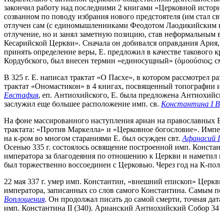
закончил работу над последними 2 книгами «Церковной истории
созванном по поводу избрания нового предстоятеля (им стал св
отлучен сам (с единомышленниками Феодотом Лаодикийским и
отлучение, но и занял заметную позицию, став неформальным в
Кесарийской Церкви». Сначала он добивался оправдания Ария, 
принять определение веры, Е. предложил в качестве такового
Кордубского, был внесен термин «единосущный» (ὁμοούσιος; см
В 325 г. Е. написал трактат «О Пасхе», в котором рассмотрел 
трактат «Ономастикон» в 4 книгах, посвященный топографии
Евстафия
, еп. Антиохийского, Е. была предложена Антиохийск
заслужил еще большее расположение имп. св.
Константина I В
На фоне массированного наступления ариан на православных Е.
трактата: «Против Маркелла» и «Церковное богословие». Импе
на к-ром во многом стараниями Е. был осужден свт.
Афанасий I
Осенью 335 г. состоялось освящение построенной имп. Констан
императора за благодеяния по отношению к Церкви и наметил 
был торжественно воссоединен с Церковью. Через год на К-пол
22 мая 337 г. умер имп. Константин, «внешний епископ» Церк
императора, записанных со слов самого Константина. Самым п
Воплощения
. Он продолжал писать до самой смерти, точная дат
имп. Константина II (340). Арианский Антиохийский Собор 341