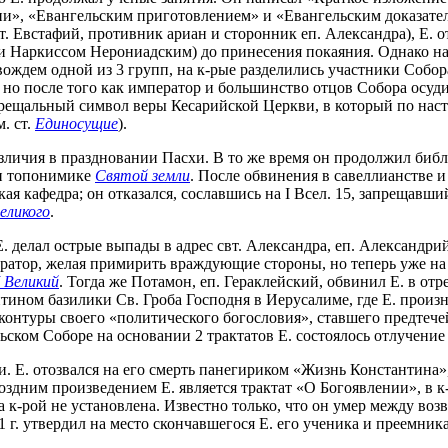
», «Евангельским приготовлением» и «Евангельским доказательс
т. Евстафий, противник ариан и сторонник еп. Александра), Е. о
 Наркиссом Нерониадским) до принесения покаяния. Однако н
ождем одной из 3 групп, на к-рые разделились участники Собора
но после того как император и большинство отцов Собора осуди
 крещальный символ веры Кесарийской Церкви, в который по нас
. ст.
Единосущие
).
различия в праздновании Пасхи. В то же время он продолжил биб
 и топонимике
Святой земли
. После обвинения в савеллианстве и
ая кафедра; он отказался, сославшись на I Всел. 15, запрещавш
еликого
.
 делал острые выпады в адрес свт. Александра, еп. Александрийс
ратор, желая примирить враждующие стороны, но теперь уже на и
 Великий
. Тогда же Потамон, еп. Гераклейский, обвинил Е. в отр
тином базилики Св. Гроба Господня в Иерусалиме, где Е. произ
контуры своего «политического богословия», ставшего предтече
ьском Соборе на основании 2 трактатов Е. состоялось отлучени
ви. Е. отозвался на его смерть панегириком «Жизнь Константин
оздним произведением Е. является трактат «О Богоявлении», в 
а к-рой не установлена. Известно только, что он умер между во
 г. утвердил на место скончавшегося Е. его ученика и преемник