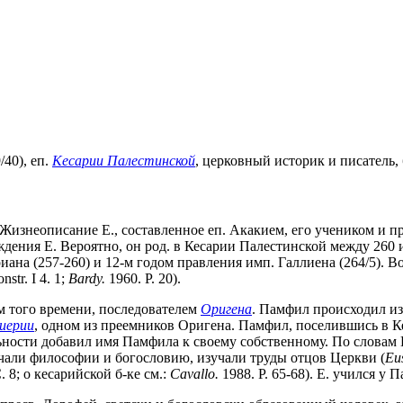
/40), еп.
Кесарии Палестинской
, церковный историк и писатель,
 Жизнеописание Е., составленное еп. Акакием, его учеником и п
ождения Е. Вероятно, он род. в Кесарии Палестинской между 260
иана (257-260) и 12-м годом правления имп. Галлиена (264/5). В
str. I 4. 1;
Bardy.
1960. P. 20).
м того времени, последователем
Оригена
. Памфил происходил из
иерии
, одном из преемников Оригена. Памфил, поселившись в К
ьности добавил имя Памфила к своему собственному. По словам Е
чали философии и богословию, изучали труды отцов Церкви (
Eu
. 8; о кесарийской б-ке см.:
Cavallo.
1988. P. 65-68). Е. учился у