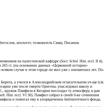
 богослов, апологет, толкователь Свящ. Писания.
реемником на палестинской кафедре (
Socr. Schol.
Hist. eccl. II 4),
 и 265 гг. (на основании данных «Церковной истории»
о всяком случае в этом городе он жил уже с юношеских лет. По-
 Берита, а учился в Александрийском огласительном уч-ще (см.
есарии уже после смерти Оригена, унаследовал школу и
., кружок Памфила в Кесарии воссоздал ту атмосферу, к-рая
seb.
Hist. eccl. VI 30). Памфил собрал в своей б-ке сочинения
 Памфила и помогал ему в упорядочении библиотечного фонда.