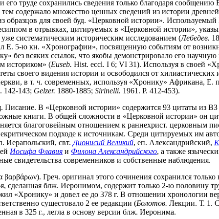
 и его труде сохранились сведения только благодаря сообщению Е
с тем содержало множество ценных сведений из истории древней
з образцов для своей буд. «Церковной истории». Используемый 
гесиппом в отрывках, цитируемых в «Церковной истории», указыва
 уже систематическим историческим исследованием (
Лебедев.
18
ал Е. 5-ю кн. «Хронографии», посвященную событиям от возникно
у» без всяких ссылок, что якобы демонстрировало его научную
м историком» (
Euseb.
Hist. eccl. I 6; VI 31). Используя в своей
теты своего видения истории и освободился от хилиастических
 Церкви, в т. ч. современных, используя «Хронику» Африкана, Е
. 142-143;
Gelzer.
1880-1885;
Sirinelli.
1961. P. 412-453).
Писание. В «Церковной истории» содержится 93 цитаты из ВЗ и 
жные книги. В общей сложности в «Церковной истории» он цитир
ясняется благоговейным отношением к раннехрист. церковным пи
некритическом подходе к источникам. Среди цитируемых им авто
еп. Иерапольский, свт.
Дионисий Великий
, еп. Александрийский,
К
лей
Иосифа Флавия
и
Филона Александрийского
, а также языческ
ные свидетельства современников и собственные наблюдения.
κα βαρβάρων). Греч. оригинал этого сочинения сохранился только 
2-я, сделанная блж. Иеронимом, содержит только 2-ю половину тру
жил «Хронику» и довел ее до 378 г. В отношении хронологии ве
ветственно сущестовало 2 ее редакции (
Болотов.
Лекции. Т. 1. С
нная в 325 г., легла в основу версии блж. Иеронима.