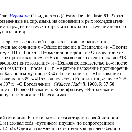
 блж.
Иеронима
Стридонского (
Hieron.
De vir. illustr. 81. 2), свт.
ереведенные на сир. язык), на основании к-рых исследователи
затрудняется тем, что трактаты писались в течение долгого
пные, и т. д.
. зр., согласно к-рой выделяют 2 этапа в написании
утраченные сочинения «Общее введение в Евангелие» и «Против
»; в 311 г.- 8-я кн. «Церковной истории» и «О палестинских
ьское приготовление» и «Евангельское доказательство»; до 313
рковное приготовление» и «Церковное доказательство»; после
ской базилики»; после 318 г.- «Краткое изложение противоречий
ию Баланейскому; после 324 г. были написаны «Толкование на
тикон»; в 335 г.- «Похвальное слово Константину»; после 335
е 337 г.- «О Богоявлении» (
Wallace-Hadrill.
1960. P. 57-58;
ание на Первое Послание к Коринфянам», «Истолкование
арину» и «Описание Иерусалима».
ной истории». Е. не только явился автором первой истории
Е. и называл себя «путником, идущим по непроторенной
. 12-52). Одним из важнейших источников для него были 5