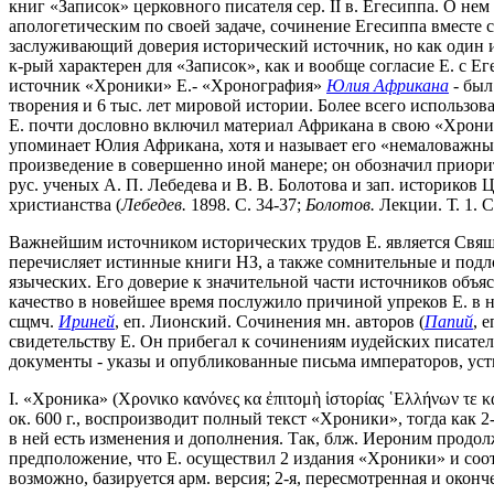
книг «Записок» церковного писателя сер. II в. Егесиппа. О нем
апологетическим по своей задаче, сочинение Егесиппа вместе 
заслуживающий доверия исторический источник, но как один и
к-рый характерен для «Записок», как и вообще согласие Е. с Е
источник «Хроники» Е.- «Хронография»
Юлия Африкана
- был
творения и 6 тыс. лет мировой истории. Более всего использов
Е. почти дословно включил материал Африкана в свою «Хроник
упоминает Юлия Африкана, хотя и называет его «немаловажны
произведение в совершенно иной манере; он обозначил приори
рус. ученых А. П. Лебедева и В. В. Болотова и зап. историков
христианства (
Лебедев.
1898. С. 34-37;
Болотов.
Лекции. Т. 1. С
Важнейшим источником исторических трудов Е. является Свящ. 
перечисляет истинные книги НЗ, а также сомнительные и подло
языческих. Его доверие к значительной части источников объ
качество в новейшее время послужило причиной упреков Е. в 
сщмч.
Ириней
, еп. Лионский. Сочинения мн. авторов (
Папий
, 
свидетельству Е. Он прибегал к сочинениям иудейских писате
документы - указы и опубликованные письма императоров, уст
I. «Хроника» (Χρονικο κανόνες κα ἐπιτομὴ ἱστορίας ῾Ελλήνων τε 
ок. 600 г., воспроизводит полный текст «Хроники», тогда как 
в ней есть изменения и дополнения. Так, блж. Иероним продол
предположение, что Е. осуществил 2 издания «Хроники» и соот
возможно, базируется арм. версия; 2-я, пересмотренная и оконче