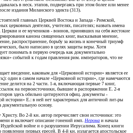
авалась в неск. этапов, подвергаясь при этом более или менее
после издания Миланского эдикта (313).
дстоятелей главных Церквей Востока и Запада - Римской,
ых церковных деятелях, учителях, писателях; назвать имена
т. Церкви и ее мучеников - воинов, принявших на себя жестокие
и формирования канона священных книг, высказывая мнение,
ждение, распространение, борьбу за жизнь и конечный триумф
етических, было написано в целях защиты веры. Хотя
дует понимать в первую очередь как документально
зки» событий к годам правления рим. императоров, что не
щает введение, каковым для «Церковной истории» является ее
εις): один в самом начале «Церковной истории», где намечаются
ние делится на 2 части. 1-я, включающая первые 7 книг,
 ссылок на первоисточники, бывшие в распоряжении Е. 2-я
второв здесь обильно цитируются офиц. документы -
й истории» Е.: в ней нет характерных для античной лит-ры
а документальную основу.
Христу. Во 2-й кн. автор перечисляет свои источники: это
емени и включает описание гонений имп.
Нерона
и начала
б Иудейской войне и о разрушении Иерусалима. Конец книги
о появлении первых ересей. В 4-й кн. излагается апостольское