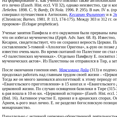
На формирование Е. как ученого повлиял также антиохийский п
его лично (
Euseb.
Hist. eccl. VII 32), однако неизвестно, где 
Лебедев.
1898. С. 9;
Bardy, Di Nola.
1996. P. 295). В нач. IV в. 
совершил путешествия в Антиохию,
Кесарию Филиппову
и в
Э
(Chronicon;
Barnes.
1981. P. 113, 174-175). Между 303 и 312 гг.
пророков» (Eclogae propheticae).
Ученые занятия Памфила и его окружения были прерваны начав
что он избегал мученичества (
Epiph.
Adv. haer. 68. 8). Известно
Кесарии, свидетельствует, что он сохранил верность Церкви. П
составлением 5-томной «Апологии Оригена», к-рую он позже д
известно очень мало. Во время скитаний по Палестине он стал
«О палестинских мучениках». Отдельно Памфилу Е. посвятил 
мученических актов». Из Палестины он отправился в Тир, а зат
После окончания гонения имп.
Максимина Дайи
(313) и подпи
продолжал работать над главным трудом своей жизни - «Церков
Тогда же он много занимался апологетикой: к этому периоду о
«Евангельского приготовления» в 15 книгах и «Евангельского д
церковной жизни. По случаю освящения базилики в Тире (315-3
к-рая вошла в 10-ю кн. «Церковной истории» (
Euseb.
Hist. eccl
(Ibid. 16). Активное участие Е. принял и в арианских спорах. 
Арием, к-рого знал лично. Е. не разделял богословскую позици
монархианство.
Параллельно с активной церковно-общественной деятельность