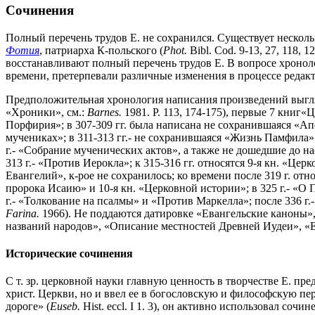
Сочинения
Полный перечень трудов Е. не сохранился. Существует несколь
Фотия
, патриарха К-польского (
Phot.
Bibl. Cod. 9-13, 27, 118, 1
восстанавливают полный перечень трудов Е. В вопросе хронол
времени, претерпевали различные изменения в процессе редакт
Предположительная хронология написания произведений выгляди
«Хроники», см.:
Barnes.
1981. P. 113, 174-175), первые 7 книг
Порфирия»; в 307-309 гг. была написана не сохранившаяся «Апо
мучениках»; в 311-313 гг.- не сохранившаяся «Жизнь Памфила»; 
г.- «Собрание мученических актов», а также не дошедшие до н
313 г.- «Против Иерокла»; к 315-316 гг. относятся 9-я кн. «Ц
Евангелий», к-рое не сохранилось; ко времени после 319 г. от
пророка Исаию» и 10-я кн. «Церковной истории»; в 325 г.- «О 
г.- «Толкование на псалмы» и «Против Маркелла»; после 336 г.-
Farina.
1966). Не поддаются датировке «Евангельские каноны»
названий народов», «Описание местностей Древней Иудеи», «
Исторические сочинения
С т. зр. церковной науки главную ценность в творчестве Е. пр
христ. Церкви, но и ввел ее в богословскую и философскую пе
дороге» (
Euseb.
Hist. eccl. I 1. 3), он активно использовал соч