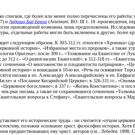
ко списков, где более или менее полно перечислены его работы:
27) и
Авдишо Бар Бриха
(
Assemani.
BO. III 1. 18 -произведения, п
огии произведений возможны лишь предположения. Исследование 
уры, отдельные работы могли быть включены в другие, более кру
т следующим образом. К 303-312 гг. относятся «Хроника» (др. т
«Церковной истории», «Избранные места из пророков», а также 
логия Оригена»; после 309 г.- «Толкование на Евангелие от Луки
до 312 г.- «О разногласиях Евангелий»; в 312-318 гг.- «Евангел
ас сочинения «О многоженстве и плодовитости патриархов», «Це
ерковной истории» и вошедшая в 10-ю кн. «Речь на освящение Тир
носятся письма к еп. Александру Александрийскому и еп. Евфрас
Пасхе» и «Послание Кесарийской Церкви»; в 326-331 гг.- «Ономас
 «Церковное богословие»; в 337 г.- «Жизнь Константина»; и посл
, нек-рые письма, а также не сохранившиеся сочинения «Толков
Евангельские вопросы к Стефану», «Евангельские вопросы к М
едставляют его исторические труды - он считается «отцом церков
рспективу, положив основание христ. философии истории. Хотя 
инения предшествовавших ему христ. авторов (см.:
Лебедев.
1898. С