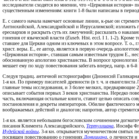
исследователи сходятся во мнении, что «Церковная история» пи
существенным изменениям: книги 1-8 были написаны в период г
Е. с самого начала намечает основные линии, к-рые он стремит
Антиохийской, Александрийской и Иерусалимской; изложить гла
ересиархов и раскрыть суть их лжеучений; рассказать о наказа
гонения от языческой власти (
Euseb.
Hist. eccl. I 1. 1-2). Кро
ставшее для Церкви одним из ключевых в этом вопросе. Т. о., 
христ. веры. Е., ее автор, является в первую очередь апологе
«Церковная история», ставшая самым известным трудом Е., нес
обоснованную апологию христианства. В вопросе хронологии Е
мешает ему по ходу повествования забегать вперед, напр. в 6-й
Следуя традиц. античной историографии (Дионисий Галикарнас
1-я кн. По примеру писателей древности (в т. ч. и евангелиста
главные темы исследования, и 3 более мелких, предваряющие 2-
описывает события первых 3 веков христианства. Нередко пове
часть, включающая остальные книги, ставит целью описать сов
постановления и декреты императоров. Обилие фактического м
воображаемых действий и диалогов; напротив, автор стремитс
1-я кн. является небольшим богословским сочинением догматич
писания Климента Александрийского,
Тертуллиана
, Иосифа Ф
Иудейской войны
. 3-я кн. открывается мученичеством святых 
посвящен повествованию о гонениях
Домициана
, о личности и