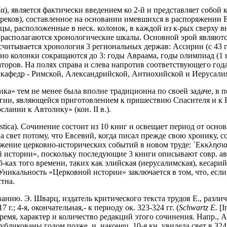
α), является фактически введением ко 2-й и представляет собой
 греков), составленное на основании имевшихся в распоряжении 
ицы, расположенные в неск. колонок, в каждой из к-рых сверху 
асполагаются хронологические шкалы. Основной эрой являются т. 
считывается хронология 3 региональных держав: Ассирии (с 43 г.
но колонки сокращаются до 3: годы Авраама, годы олимпиад (1 г. 
ераторов. На полях справа и слева напротив соответствующего го
кафедр - Римской, Александрийской, Антиохийской и Иерусалимс
ка» тем не менее была вполне традиционна по своей задаче, в 
лигии, являющейся приготовлением к пришествию Спасителя и к 
ании к Автолику» (кон. II в.).
esiastica). Сочинение состоит из 10 книг и освещает период от о
 свет потому, что Евсевий, когда писал прежде свою хронику, с
ложение церковно-исторических событий в новом труде: ᾿Εκκλησιασ
истории», поскольку последующие 3 книги описывают совр. авт
-ках того времени, таких как элийская (иерусалимская), кесарий
 Уникальность «Церковной истории» заключается в том, что, есл
тна.
ию. Э. Шварц, издатель критического текста трудов Е., различа
317 г.; 4-я, окончательная,- к периоду ок. 323-324 гг. (
Schwartz E.
[In
 время, характер и количество редакций этого сочинения. Напр., 
публикованы годом позже, и, наконец, 10-я кн. увидела свет в 324 -