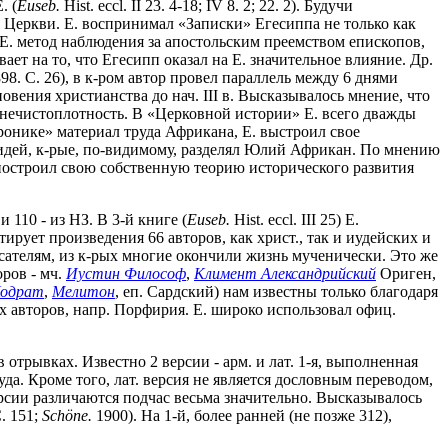
. (
Euseb.
Hist. eccl. II 23. 4-18; IV 8. 2; 22. 2). Будучи
 Церкви. Е. воспринимал «Записки» Егесиппа не только как
Е. метод наблюдения за апостольским преемством епископов,
ет на то, что Егесипп оказал на Е. значительное влияние. Др.
98. С. 26), в к-ром автор провел параллель между 6 днями
вения христианства до нач. III в. Высказывалось мнение, что
 нечистоплотность. В «Церковной истории» Е. всего дважды
 «Хронике» материал труда Африкана, Е. выстроил свое
 идей, к-рые, по-видимому, разделял Юлий Африкан. По мнению
. построил свою собственную теорию исторического развития
110 - из НЗ. В 3-й книге (
Euseb.
Hist. eccl. III 25) Е.
ует произведения 66 авторов, как христ., так и иудейских и
сателям, из к-рых многие окончили жизнь мученически. Это же
ров - мч.
Иустин Философ
,
Климент Александрийский
Ориген,
одрат
,
Мелитон
, еп. Сардский) нам известны только благодаря
их авторов, напр. Порфирия. Е. широко использовал офиц.
в отрывках. Известно 2 версии - арм. и лат. 1-я, выполненная
да. Кроме того, лат. версия не является дословным переводом,
рсии различаются подчас весьма значительно. Высказывалось
. 151;
Schöne
.
1900). На 1-й, более ранней (не позже 312),