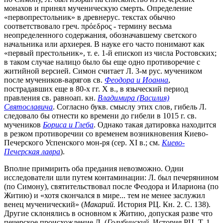
монахов и принял мученическую смерть. Определение
«первопрестольник» в древнерус. текстах обычно
соответствовало греч. πρόεδρος - термину весьма
неопределенного содержания, обозначавшему светского
начальника или архиерея. В науке его часто понимают как
«первый престольник», т. е. 1-й епископ из числа Ростовских;
в таком случае налицо было бы еще одно противоречие с
житийной версией. Симон считает Л. 3-м рус. мучеником
после мучеников-варягов св.
Феодора и Иоанна
,
пострадавших еще в 80-х гг. X в., в языческий период
правления св. равноап. кн.
Владимира (Василия)
Святославича
. Согласно букв. смыслу этих слов, гибель Л.
следовало бы отнести ко времени до гибели в 1015 г. св.
мучеников
Бориса и Глеба
. Однако такая датировка находится
в резком противоречии со временем возникновения Киево-
Печерского Успенского мон-ря (сер. XI в.; см.
Киево-
Печерская лавра
).
Вполне примирить оба предания невозможно. Одни
исследователи шли путем контаминации: Л. был печерянином
(по Симону), святительствовал после Феодора и Илариона (по
Житию) и «хотя скончался в мире... тем не менее заслужил
венец мученический» (
Макарий.
История РЦ. Кн. 2. С. 138).
Другие склонялись в основном к Житию, допуская разве что
печерское происхождение Л. (
Голубинский.
История РЦ. Т. 1.