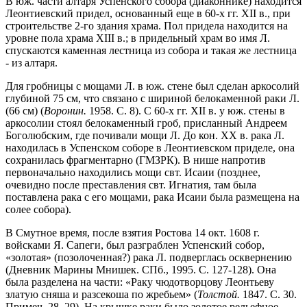
В юж. части алтаря Успенского собора (диаконнике) находится
Леонтиевский придел, основанный еще в 60-х гг. XII в., при
строительстве 2-го здания храма. Пол придела находится на
уровне пола храма XIII в.; в придельный храм во имя Л.
спускаются каменная лестница из собора и такая же лестница
- из алтаря.
Для гробницы с мощами Л. в юж. стене был сделан аркосолий
глубиной 75 см, что связано с шириной белокаменной раки Л.
(66 см) (
Воронин.
1958. С. 8). С 60-х гг. XII в. у юж. стены в
аркосолии стоял белокаменный гроб, присланный Андреем
Боголюбским, где почивали мощи Л. До кон. XX в. рака Л.
находилась в Успенском соборе в Леонтиевском приделе, она
сохранилась фрагментарно (ГМЗРК). В нише напротив
первоначально находились мощи свт. Исаии (позднее,
очевидно после преставления свт. Игнатия, там была
поставлена рака с его мощами, рака Исаии была размещена на
солее собора).
В Смутное время, после взятия Ростова 14 окт. 1608 г.
войсками Я. Сапеги, был разграблен Успенский собор,
«золотая» (позолоченная?) рака Л. подверглась осквернению
(Дневник Марины Мнишек. СПб., 1995. С. 127-128). Она
была разделена на части: «Раку чюдотворцову Леонтьеву
златую сняша и разсекоша по жребьем» (
Толстой.
1847. С. 30.
Примеч. 28, 29). На крышке раки было золотое рельефное