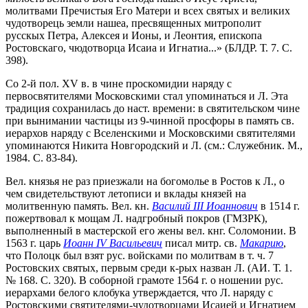
молитвами Пречистыя Его Матери и всех святых и великих
чудотворець земли нашеа, пресвященных митрополит
русскых Петра, Алексея и Ионы, и Леонтия, епископа
Ростовскаго, чюдотворца Исаиа и Игнатиа...» (БЛДР. Т. 7. С.
398).
Со 2-й пол. XV в. в чине проскомидии наряду с
первосвятителями Московскими стал упоминаться и Л. Эта
традиция сохранилась до наст. времени: в святительском чине
при вынимании частицы из 9-чинной просфоры в память св.
иерархов наряду с Вселенскими и Московскими святителями
упоминаются Никита Новгородский и Л. (см.: Служебник. М.,
1984. С. 83-84).
Вел. князья не раз приезжали на богомолье в Ростов к Л., о
чем свидетельствуют летописи и вклады князей на
молитвенную память. Вел. кн.
Василий III Иоаннович
в 1514 г.
пожертвовал к мощам Л. надгробный покров (ГМЗРК),
выполненный в мастерской его жены вел. кнг. Соломонии. В
1563 г. царь
Иоанн IV Васильевич
писал митр. св.
Макарию
,
что Полоцк был взят рус. войсками по молитвам в т. ч. 7
Ростовских святых, первым среди к-рых назван Л. (АИ. Т. 1.
№ 168. С. 320). В соборной грамоте 1564 г. о ношении рус.
иерархами белого клобука утверждается, что Л. наряду с
Ростовскими святителями-чудотворцами Исаией и Игнатием