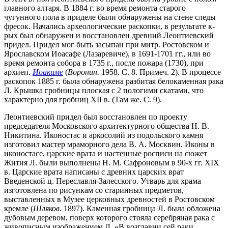
главного алтаря. В 1884 г. во время ремонта старого
чугунного пола в приделе были обнаружены на стене следы
фресок. Начались археологические раскопки, в результате к-
рых был обнаружен и восстановлен древний Леонтиевский
придел. Придел мог быть засыпан при митр. Ростовском и
Ярославском Иоасафе (Лазаревиче), в 1691-1701 гг., или во
время ремонта собора в 1735 г., после пожара (1730), при
архиеп.
Иоакиме
(
Воронин.
1958. С. 8. Примеч. 2). В процессе
раскопок 1885 г. была обнаружена разбитая белокаменная рака
Л. Крышка гробницы плоская с 2 пологими скатами, что
характерно для гробниц XII в. (Там же. С. 9).
Леонтиевский придел был восстановлен по проекту
председателя Московского архитектурного общества Н. В.
Никитина. Иконостас и аркосолий из подольского камня
изготовил мастер мраморного дела В. А. Москвин. Иконы в
иконостасе, царские врата и настенные росписи на сюжет
Жития Л. были выполнены Н. М. Сафроновым в 90-х гг. XIX
в. Царские врата написаны с древних царских врат
Введенской ц. Переславля-Залесского. Утварь для храма
изготовлена по рисункам со старинных предметов,
выставленных в Музее церковных древностей в Ростовском
кремле (
Шляков.
1897). Каменная гробница Л. была обложена
дубовым деревом, поверх которого стояла серебряная рака с
живописным изображением Л. «В возглавии сей раки