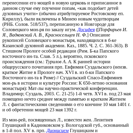
перенесении его мощей в новую церковь и приписанное в
данном случае ему поучение попам, «как подобает детей
духовных учити» (обычно атрибутируемое Ростовскому еп.
Кириллу), были включены в Минею новым чудотворцам
(РНБ. Солов. 518/537), переписанную в Новгороде для
Соловецкого мон-ря по заказу игум.
Досифея
([
Порфирьев И.
Я., Вадковский А. В., Красносельцев Н. Ф.
] Описание
рукописей Соловецкого монастыря, находящихся в б-ке
Казанской духовной академии. Каз., 1885. Ч. 2. С. 361-363). В
Стишном Прологе особой редакции (Рим. Б-ка Папского
восточного ин-та. Слав. 5 л.), вероятно, псковского
происхождения (см.:
Турилов А. А.
К ранней истории
общерусского почитания прп. Евфимия Суздальского (неизв.
краткое Житие в Прологе нач. XVI в. из б-ки Папского
Восточного ин-та в Риме) // Суздальский Спасо-Евфимиев
мон-рь в истории и культуре России: К 650-летию основания
монастыря): Мат-лы научно-практической конференции.
Владимир; Суздаль, 2003. С. 21-25) 1-й четв. XVI в. под 23 мая
помещено нечто среднее между памятью и кратким Житием
Л. с фантастическими сведениями о его кончине 10 мая 1401 г.
и об обретении мощей 23 мая 1392 г.
Из мон-рей, посвященных Л., известен жен. Леонтиев
Глушицкий в Кадниковском у. Вологодской губ., основанный
в 1-й пол. XV в. прп.
Дионисием
Глушицким и