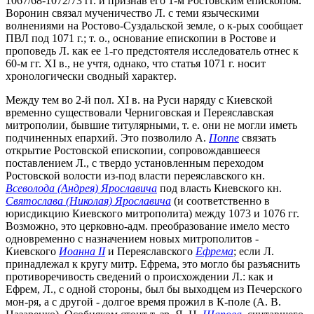
1067/68-1072/73 гг. и признав его 1-м Ростовским епископом.
Воронин связал мученичество Л. с теми языческими
волнениями на Ростово-Суздальской земле, о к-рых сообщает
ПВЛ под 1071 г.; т. о., основание епископии в Ростове и
проповедь Л. как ее 1-го предстоятеля исследователь отнес к
60-м гг. XI в., не учтя, однако, что статья 1071 г. носит
хронологически сводный характер.
Между тем во 2-й пол. XI в. на Руси наряду с Киевской
временно существовали Черниговская и Переяславская
митрополии, бывшие титулярными, т. е. они не могли иметь
подчиненных епархий. Это позволило А.
Поппе
связать
открытие Ростовской епископии, сопровождавшееся
поставлением Л., с твердо установленным переходом
Ростовской волости из-под власти переяславского кн.
Всеволода (Андрея) Ярославича
под власть Киевского кн.
Святослава (Николая) Ярославича
(и соответственно в
юрисдикцию Киевского митрополита) между 1073 и 1076 гг.
Возможно, это церковно-адм. преобразование имело место
одновременно с назначением новых митрополитов -
Киевского
Иоанна II
и Переяславского
Ефрема
; если Л.
принадлежал к кругу митр. Ефрема, это могло бы разъяснить
противоречивость сведений о происхождении Л.: как и
Ефрем, Л., с одной стороны, был бы выходцем из Печерского
мон-ря, а с другой - долгое время прожил в К-поле (А. В.