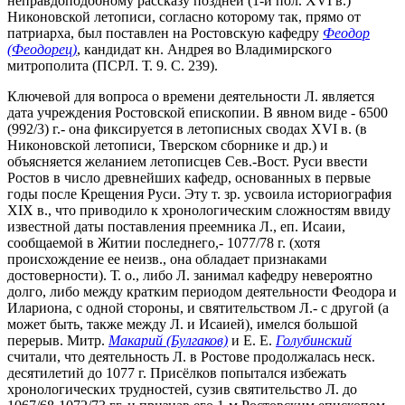
неправдоподобному рассказу поздней (1-й пол. XVI в.)
Никоновской летописи, согласно которому так, прямо от
патриарха, был поставлен на Ростовскую кафедру
Феодор
(Феодорец)
, кандидат кн. Андрея во Владимирского
митрополита (ПСРЛ. Т. 9. С. 239).
Ключевой для вопроса о времени деятельности Л. является
дата учреждения Ростовской епископии. В явном виде - 6500
(992/3) г.- она фиксируется в летописных сводах XVI в. (в
Никоновской летописи, Тверском сборнике и др.) и
объясняется желанием летописцев Сев.-Вост. Руси ввести
Ростов в число древнейших кафедр, основанных в первые
годы после Крещения Руси. Эту т. зр. усвоила историография
XIX в., что приводило к хронологическим сложностям ввиду
известной даты поставления преемника Л., еп. Исаии,
сообщаемой в Житии последнего,- 1077/78 г. (хотя
происхождение ее неизв., она обладает признаками
достоверности). Т. о., либо Л. занимал кафедру невероятно
долго, либо между кратким периодом деятельности Феодора и
Илариона, с одной стороны, и святительством Л.- с другой (а
может быть, также между Л. и Исаией), имелся большой
перерыв. Митр.
Макарий (Булгаков)
и Е. Е.
Голубинский
считали, что деятельность Л. в Ростове продолжалась неск.
десятилетий до 1077 г. Присёлков попытался избежать
хронологических трудностей, сузив святительство Л. до