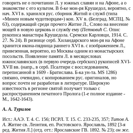
говорить не о почитании Л. у южных славян и на Афоне, а о
знакомстве с его культом. В б-ке мон-ря Крушедол, вероятно, с
нач. XVI в. хранился рус. сборник Житий и служб (типа
«Минеи новым чудотворцам») кон. XV в. (Белград. МСПЦ. №
63), содержащий среди прочего Житие Л., Слово на внесение
мощей в новую церковь и службу ему (
Петковић С.
Опис
рукописа манастира Крушедола. Сремски Карловци, 1914. С.
27. № 24). В ризнице серб. Хиландарского мон-ря на Афоне
хранится икона-пядница раннего XVI в. с изображением Л.,
привезенная, вероятно, из Москвы одним из монастырских
посольств. Появление памяти Л. в месяцесловах
южнославянских (в первую очередь сербских) рукописей XVI-
XVII вв. (напр., в серб. Псалтири с восследованием,
переписанной в 1609 - Братислава. Б-ка ун-та. MS 1286)
связано, очевидно, с копированием рус. оригиналов, но
вопрос почти не разработан в литературе. Широкую
известность в регионе святой получает только с
распространением печатного Пролога (1-е полное издание -
М., 1642-1643).
А. А. Турилов
Ист.: ААЭ. Т. 4. С. 156; ПСРЛ. Т. 15. С. 233-235, 357;
Титов А.
А.
Житие св. Леонтия, еп. Ростовского. Ярославль, 1892 [3-я
ред. Жития Л.] (отд. отт.: Ярославские ГВ. 1892. № 23);
он же.