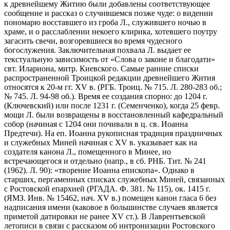
к древнейшему Житию были добавлены соответствующее
сообщение и рассказ о случившемся позже чуде: о видении
пономарю восставшего из гроба Л., служившего ночью в
храме, и о расслаблении некоего клирика, хотевшего поутру
загасить свечи, возгоревшиеся во время чудесного
богослужения. Заключительная похвала Л. выдает ее
текстуальную зависимость от «Слова о законе и благодати»
свт. Илариона, митр. Киевского. Самые ранние списки
распространенной Троицкой редакции древнейшего Жития
относятся к 20-м гг. XV в. (РГБ. Троиц. № 715. Л. 280-283 об.;
№ 745. Л. 94-98 об.). Время ее создания спорно: до 1204 г.
(Ключевский) или после 1231 г. (Семенченко), когда 25 февр.
мощи Л. были возвращены в восстановленный кафедральный
собор (начиная с 1204 они почивали в ц. св. Иоанна
Предтечи). На еп. Иоанна рукописная традиция праздничных
и служебных Миней начиная с XV в. указывает как на
создателя канона Л., помещенного в Минее, но
встречающегося и отдельно (напр., в сб. РНБ. Тит. № 241
(1962). Л. 90): «творение Иоанна епископа». Однако в
старших, пергаменных списках служебных Миней, связанных
с Ростовской епархией (РГАДА. Ф. 381. № 115), ок. 1415 г.
(ЯМЗ. Инв. № 15462, нач. XV в.) помещен канон гласа 6 без
надписания имени (каковое в большинстве случаев является
приметой датировки не ранее XV ст.). В Лаврентьевской
летописи в связи с рассказом об интронизации Ростовского