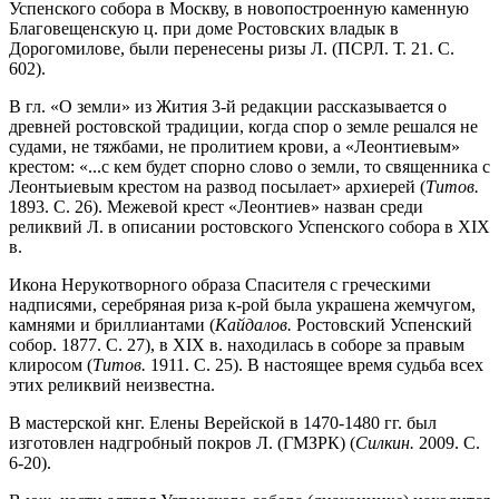
Успенского собора в Москву, в новопостроенную каменную
Благовещенскую ц. при доме Ростовских владык в
Дорогомилове, были перенесены ризы Л. (ПСРЛ. Т. 21. С.
602).
В гл. «О земли» из Жития 3-й редакции рассказывается о
древней ростовской традиции, когда спор о земле решался не
судами, не тяжбами, не пролитием крови, а «Леонтиевым»
крестом: «...с кем будет спорно слово о земли, то священника с
Леонтьиевым крестом на развод посылает» архиерей (
Титов.
1893. С. 26). Межевой крест «Леонтиев» назван среди
реликвий Л. в описании ростовского Успенского собора в XIX
в.
Икона Нерукотворного образа Спасителя с греческими
надписями, серебряная риза к-рой была украшена жемчугом,
камнями и бриллиантами (
Кайдалов.
Ростовский Успенский
собор. 1877. С. 27), в XIX в. находилась в соборе за правым
клиросом (
Титов.
1911. С. 25). В настоящее время судьба всех
этих реликвий неизвестна.
В мастерской кнг. Елены Верейской в 1470-1480 гг. был
изготовлен надгробный покров Л. (ГМЗРК) (
Силкин.
2009. С.
6-20).