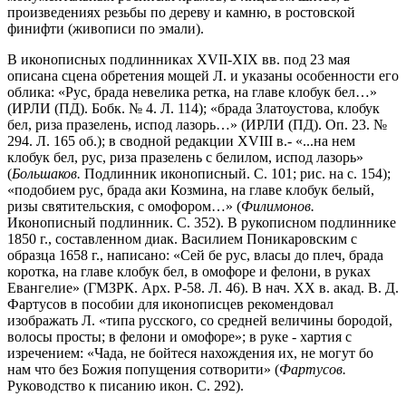
произведениях резьбы по дереву и камню, в ростовской
финифти (живописи по эмали).
В иконописных подлинниках XVII-XIX вв. под 23 мая
описана сцена обретения мощей Л. и указаны особенности его
облика: «Рус, брада невелика ретка, на главе клобук бел…»
(ИРЛИ (ПД). Бобк. № 4. Л. 114); «брада Златоустова, клобук
бел, риза празелень, испод лазорь…» (ИРЛИ (ПД). Оп. 23. №
294. Л. 165 об.); в сводной редакции XVIII в.- «...на нем
клобук бел, рус, риза празелень с белилом, испод лазорь»
(
Большаков.
Подлинник иконописный. С. 101; рис. на с. 154);
«подобием рус, брада аки Козмина, на главе клобук белый,
ризы святительския, с омофором…» (
Филимонов.
Иконописный подлинник. С. 352). В рукописном подлиннике
1850 г., составленном диак. Василием Поникаровским с
образца 1658 г., написано: «Сей бе рус, власы до плеч, брада
коротка, на главе клобук бел, в омофоре и фелони, в руках
Евангелие» (ГМЗРК. Арх. Р-58. Л. 46). В нач. XX в. акад. В. Д.
Фартусов в пособии для иконописцев рекомендовал
изображать Л. «типа русского, со средней величины бородой,
волосы просты; в фелони и омофоре»; в руке - хартия с
изречением: «Чада, не бойтеся нахождения их, не могут бо
нам что без Божия попущения сотворити» (
Фартусов.
Руководство к писанию икон. С. 292).