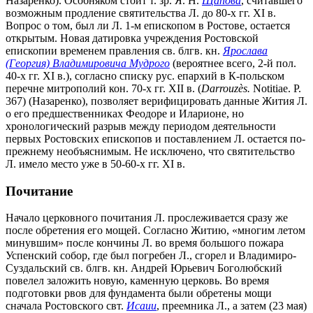
Назаренко). Особняком стоит т. зр. Я. Н.
Щапова
, считавшего
возможным продление святительства Л. до 80-х гг. XI в.
Вопрос о том, был ли Л. 1-м епископом в Ростове, остается
открытым. Новая датировка учреждения Ростовской
епископии временем правления св. блгв. кн.
Ярослава
(Георгия) Владимировича Мудрого
(вероятнее всего, 2-й пол.
40-х гг. XI в.), согласно списку рус. епархий в К-польском
перечне митрополий кон. 70-х гг. XII в. (
Darrouz
è
s.
Notitiae. P.
367) (Назаренко), позволяет верифицировать данные Жития Л.
о его предшественниках Феодоре и Иларионе, но
хронологический разрыв между периодом деятельности
первых Ростовских епископов и поставлением Л. остается по-
прежнему необъяснимым. Не исключено, что святительство
Л. имело место уже в 50-60-х гг. XI в.
Почитание
Начало церковного почитания Л. прослеживается сразу же
после обретения его мощей. Согласно Житию, «многим летом
минувшим» после кончины Л. во время большого пожара
Успенский собор, где был погребен Л., сгорел и Владимиро-
Суздальский св. блгв. кн. Андрей Юрьевич Боголюбский
повелел заложить новую, каменную церковь. Во время
подготовки рвов для фундамента были обретены мощи
сначала Ростовского свт.
Исаии
, преемника Л., а затем (23 мая)