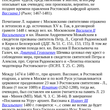
описывает как очевидец; они произошли, вероятно, не
позднее времени правления Ростовской кафедрой архиеп.
Вассиана I
(
Рыло;
1467-1481).
Почитание Л. наравне с Московскими святителями отражено
в летописях и др. источниках XV в. Так, в договорной
грамоте 1448 г. между вел. кн. Московским
Василием II
Васильевичем
и кн. Иваном Андреевичем Можайским в
свидетели призваны святитель Петр, Л., Сергий Радонежский
и Кирилл Белозерский (ДДГ. № 51. С. 151, 153, 155). В том же
году, во время похода вел. кн. Василия II Васильевича на
Галич, кн.
Дмитрий Георгиевич
Шемяка целовал ему крест о
соблюдении мира, призывая в свидетели святителей Петра и
Алексия, прп. Сергия Радонежского и «Леонтиа епископа
чюдотворца Ростовъского» (ПСРЛ. Т. 25. С. 269).
Между 1474 и 1480 гг., при архиеп. Вассиане, в Ростовской
епархии, а затем в Москве и по всей Руси устанавливается
церковное празднование 23 мая 3 Ростовским святителям - Л.,
Исаии († после 1089) и
Игнатию
(1262-1288), тогда же,
очевидно, был составлен им канон (читается на память Л. 23
мая - Минея (МП). Май. Ч. 3. С. 38-44). В завершение
«Послания на Угру» архиеп. Вассиана к
Иоанну III
Васильевичу
1480 г. говорится: «...с сими же всеми да будет
милость великаго Бога Господа нашего Исус Христа,