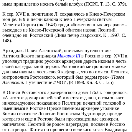
имел привилегию носить белый клобук (ПСРЛ. Т. 13. С. 379).
К сер. XVII в. почитание Л. сохранялось в Киево-Печерском
мон-ре. В 9-й песни канона Киево-Печерским святым
Мелетия Сирига (ок. 1643) среди «божественных иерархов» -
выходцев из Киево-Печерской обители назван Леонтий,
очевидно еп. Ростовский (Дива печер лаврських. К., 1997. С.
148).
Архидиак. Павел Алеппский, описывая путешествие
Антиохийского патриарха
Макария III
в Россию в сер. XVII в.,
упомянул традицию русских архиереев дарить иконы в честь
своей кафедральной церкви: Ростовский митрополит «также
дал нам иконы в честь своей кафедры, что во имя св. Леонтия,
митрополита Ростовского, который был родом грек» (
Павел
Алеппский.
Путешествие // ЧОИДР. 1898. Кн. 3. С. 125).
В Описи Ростовского архиерейского дома 1763 г. говорилось:
«А что тот дом архиерейской имеется издавна, о том значит
нижеследующее показание в Псалтири печатной толковой о
имевшемся в Ростове Преосвященном архиерее угоднике
Божии святителе Леонтии Ростовском Чудотворце, прежде
котораго и еще в Ростове были преосвященные архиереи,
напечатано: Леонтий бе родом цареградец, послан в Россию
от патриарха Фотия по прошению великаго князя Владимира