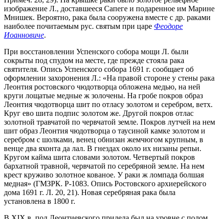
изображение Л., доставшееся Сапеге и подаренное им Марине
Мнишек. Вероятно, рака была сооружена вместе с др. раками
наиболее почитаемым рус. святым при царе
Феодоре
Иоанновиче
.
При восстановлении Успенского собора мощи Л. были
сокрыты под спудом на месте, где прежде стояла рака
святителя. Опись Успенского собора 1691 г. сообщает об
оформлении захоронения Л.: «На правой стороне у стены рака
Леонтия ростовского чюдотворца обложена медью, на ней
круги лощатые медные ж золочены. На гробе покров образ
Леонтия чюдотворца шит по отласу золотом и серебром, ветх.
Круг ево шита подпис золотом же. Другой покров отлас
золотной травчатой по червчатой земле. Покров лутчей на нем
шит образ Леонтия чюдотворца о таусиной камке золотом и
серебром с шолками, венец обнизан жемчюгом крупным, в
венце два яхонта да лал. В гнездах около их низаны репьи.
Кругом кайма шита словами золотом. Четвертый покров
бархатной травной, червчатой по серебряной земле. На нем
крест круживо золотное кованое. У раки ж ломпада болшая
медная» (ГМЗРК. Р-1083. Опись Ростовского архиерейского
дома 1691 г. Л. 20, 21). Новая серебряная рака была
установлена в 1800 г.
В XIX в. пол Леонтиевского придела был на уровне с полом