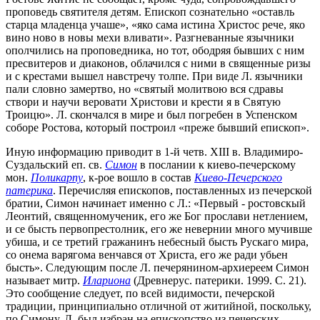
проповедь святителя детям. Епископ сознательно «оставль
старца младенца учаше», «яко сама истина Христос рече, яко
вино ново в новы мехи вливати». Разгневанные язычники
ополчились на проповедника, но тот, ободряя бывших с ним
пресвитеров и диаконов, облачился с ними в священные ризы
и с крестами вышел навстречу толпе. При виде Л. язычники
пали словно замертво, но «святый молитвою вся сдравы
створи и научи веровати Христови и крести я в Святую
Троицю». Л. скончался в мире и был погребен в Успенском
соборе Ростова, который построил «преже бывший епископ».
Иную информацию приводит в 1-й четв. XIII в. Владимиро-
Суздальский еп. св.
Симон
в послании к киево-печерскому
мон.
Поликарпу
, к-рое вошло в состав
Киево-Печерского
патерика
. Перечисляя епископов, поставленных из печерской
братии, Симон начинает именно с Л.: «Первый - ростовскый
Леонтий, священномученик, его же Бог прослави нетлением,
и се бысть первопрестолник, его же невернии много мучивше
убиша, и се третий гражанинъ небесный бысть Рускаго мира,
со онема варягома венчався от Христа, его же ради убьен
бысть». Следующим после Л. печерянином-архиереем Симон
называет митр.
Илариона
(Древнерус. патерики. 1999. С. 21).
Это сообщение следует, по всей видимости, печерской
традиции, принципиально отличной от житийной, поскольку,
по Симону, Л. был избран на епископство из печерских