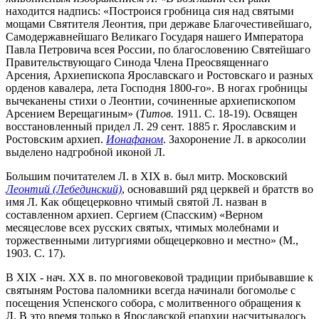
находится надпись: «Построися гробница сия над святыми
мощами Святителя Леонтия, при державе Благочестивейшаго,
Самодержавнейшаго Великаго Государя нашего Императора
Павла Петровича всея России, по благословению Святейшаго
Правительствующаго Синода Члена Преосвященнаго
Арсения, Архиепископа Ярославскаго и Ростовскаго и разных
орденов кавалера, лета Господня 1800-го». В ногах гробницы
вычеканены стихи о Леонтии, сочиненные архиепископом
Арсением Верещагиным» (
Титов.
1911. С. 18-19). Освящен
восстановленный придел Л. 29 сент. 1885 г. Ярославским и
Ростовским архиеп.
Ионафаном
. Захоронение Л. в аркосолии
выделено надгробной иконой Л.
Большим почитателем Л. в XIX в. был митр. Московский
Леонтий (Лебединский)
, основавший ряд церквей и братств во
имя Л. Как общецерковно чтимый святой Л. назван в
составленном архиеп. Сергием (Спасским) «Верном
месяцеслове всех русских святых, чтимых молебнами и
торжественными литургиями общецерковно и местно» (М.,
1903. С. 17).
В XIX - нач. XX в. по многовековой традиции прибывавшие к
святыням Ростова паломники всегда начинали богомолье с
посещения Успенского собора, с молитвенного обращения к
Л. В это время только в Ярославской епархии насчитывалось