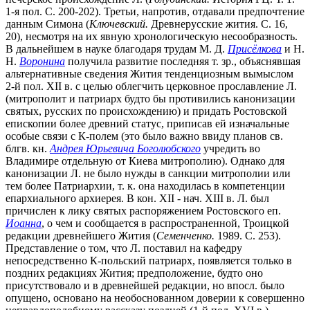
1-я пол. С. 200-202). Третьи, напротив, отдавали предпочтение
данным Симона (
Ключевский.
Древнерусские жития. С. 16,
20), несмотря на их явную хронологическую несообразность.
В дальнейшем в науке благодаря трудам М. Д.
Присёлкова
и Н.
Н.
Воронина
получила развитие последняя т. зр., объяснявшая
альтернативные сведения Жития тенденциозным вымыслом
2-й пол. XII в. с целью облегчить церковное прославление Л.
(митрополит и патриарх будто бы противились канонизации
святых, русских по происхождению) и придать Ростовской
епископии более древний статус, приписав ей изначальные
особые связи с К-полем (это было важно ввиду планов св.
блгв. кн.
Андрея Юрьевича Боголюбского
учредить во
Владимире отдельную от Киева митрополию). Однако для
канонизации Л. не было нужды в санкции митрополии или
тем более Патриархии, т. к. она находилась в компетенции
епархиального архиерея. В кон. XII - нач. XIII в. Л. был
причислен к лику святых распоряжением Ростовского еп.
Иоанна
, о чем и сообщается в распространенной, Троицкой
редакции древнейшего Жития (
Семенченко.
1989. С. 253).
Представление о том, что Л. поставил на кафедру
непосредственно К-польский патриарх, появляется только в
поздних редакциях Жития; предположение, будто оно
присутствовало и в древнейшей редакции, но впосл. было
опущено, основано на необоснованном доверии к совершенно