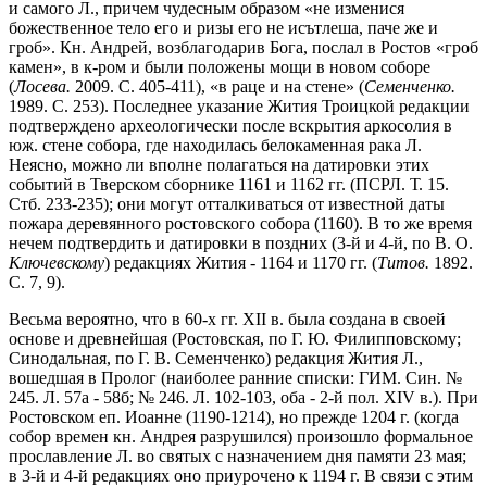
и самого Л., причем чудесным образом «не изменися
божественное тело его и ризы его не исътлеша, паче же и
гроб». Кн. Андрей, возблагодарив Бога, послал в Ростов «гроб
камен», в к-ром и были положены мощи в новом соборе
(
Лосева.
2009. С. 405-411), «в раце и на стене» (
Семенченко.
1989. С. 253). Последнее указание Жития Троицкой редакции
подтверждено археологически после вскрытия аркосолия в
юж. стене собора, где находилась белокаменная рака Л.
Неясно, можно ли вполне полагаться на датировки этих
событий в Тверском сборнике 1161 и 1162 гг. (ПСРЛ. Т. 15.
Стб. 233-235); они могут отталкиваться от известной даты
пожара деревянного ростовского собора (1160). В то же время
нечем подтвердить и датировки в поздних (3-й и 4-й, по В. О.
Ключевскому
) редакциях Жития - 1164 и 1170 гг. (
Титов.
1892.
С. 7, 9).
Весьма вероятно, что в 60-х гг. XII в. была создана в своей
основе и древнейшая (Ростовская, по Г. Ю. Филипповскому;
Синодальная, по Г. В. Семенченко) редакция Жития Л.,
вошедшая в Пролог (наиболее ранние списки: ГИМ. Син. №
245. Л. 57а - 58б; № 246. Л. 102-103, оба - 2-й пол. XIV в.). При
Ростовском еп. Иоанне (1190-1214), но прежде 1204 г. (когда
собор времен кн. Андрея разрушился) произошло формальное
прославление Л. во святых с назначением дня памяти 23 мая;
в 3-й и 4-й редакциях оно приурочено к 1194 г. В связи с этим