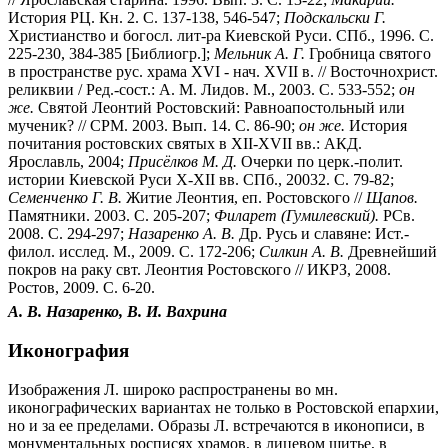
История РЦ. Кн. 2. С. 137-138, 546-547;
Подскальски Г.
Христианство и богосл. лит-ра Киевской Руси. СПб., 1996. С.
225-230, 384-385 [Библиогр.];
Мельник А. Г.
Гробница святого
в пространстве рус. храма XVI - нач. XVII в. // Восточнохрист.
реликвии / Ред.-сост.: А. М. Лидов. М., 2003. С. 533-552;
он
же.
Святой Леонтий Ростовский: Равноапостольный или
мученик? // СРМ. 2003. Вып. 14. С. 86-90;
он же.
История
почитания ростовских святых в XII-XVII вв.: АКД.
Ярославль, 2004;
Присёлков М. Д.
Очерки по церк.-полит.
истории Киевской Руси X-XII вв. СПб., 20032. С. 79-82;
Семенченко Г. В.
Житие Леонтия, еп. Ростовского //
Щапов.
Памятники. 2003. С. 205-207;
Филарет (Гумилевский).
РСв.
2008. С. 294-297;
Назаренко А. В.
Др. Русь и славяне: Ист.-
филол. исслед. М., 2009. С. 172-206;
Силкин А. В.
Древнейший
покров на раку свт. Леонтия Ростовского // ИКРЗ, 2008.
Ростов, 2009. С. 6-20.
А. В. Назаренко, В. И. Вахрина
Иконография
Изображения Л. широко распространены во мн.
иконографических вариантах не только в Ростовской епархии,
но и за ее пределами. Образы Л. встречаются в иконописи, в
монументальных росписях храмов, в лицевом шитье, в