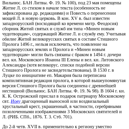
Вильнюс. БАН Литвы. Ф. 19. № 100), под 23 мая помещены
Житие Л. со стихом в начале текста (особенность не
зафиксирована др. редакциями) и Повесть о перенесении
мощей Л. в новую церковь. В кон. XV в. был известен
западнорусский (восходящий ко времени митр. Феодосия)
сборник Житий святых и служб им типа «Минеи новым
чудотворцам», содержащий Житие Л. и службу ему. Учитывая
обилие Житий великорусских святых в составе Стишного
Пролога 1496 г., нельзя исключить, что появление на
западнорусских землях и Пролога и «Минеи новым
чудотворцам» могли быть связаны с браком в 1494 г. дочери
вел. кн. Московского Иоанна III Елены и вел. кн. Литовского
Александра (хотя великорус. списки подобной версии
Стишного Пролога не засвидетельствованы). В 1530 г. в
Луцке по инициативе еп. Макария была переписана
компилятивная редакция пролога, в которой вышеупомянутая
версия Стишного Пролога была соединена с древнейшей
нестишной (Вильнюс. БАН Литвы. Ф. 19. № 98). В 1604 г. кн.
К. К. Острожский прислал в подарок патриарху Московскому
свт.
Иову
драгоценный выносной или воздвизальный
хрустальный крест, украшенный, в частности, серебряными
позолоченными изображениями 3 Московских святителей и
Л. (РИБ. СПб., 1876. Т. 3. Стб. 701).
До 2-й четв. XVII в. применительно к региону уместно