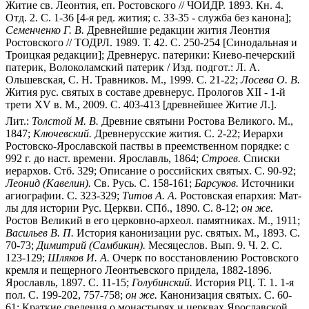
Житие св. Леонтия, еп. Ростовского // ЧОИДР. 1893. Кн. 4.
Отд. 2. С. 1-36 [4-я ред. жития; с. 33-35 - служба без канона];
Семенченко Г. В.
Древнейшие редакции жития Леонтия
Ростовского // ТОДРЛ. 1989. Т. 42. С. 250-254 [Синодальная и
Троицкая редакции]; Древнерус. патерики: Киево-печерский
патерик, Волоколамский патерик / Изд. подгот.: Л. А.
Ольшевская, С. Н. Травников. М., 1999. С. 21-22;
Лосева О. В.
Жития рус. святых в составе древнерус. Прологов XII - 1-й
трети XV в. М., 2009. С. 403-413 [древнейшее Житие Л.].
Лит.:
Толстой М. В.
Древние святыни Ростова Великого. М.,
1847;
Ключевский.
Древнерусские жития. С. 2-22; Иерархи
Ростовско-Ярославской паствы в преемственном порядке: с
992 г. до наст. времени. Ярославль, 1864;
Строев.
Списки
иерархов. Стб. 329; Описание о российских святых. С. 90-92;
Леонид (Кавелин).
Св. Русь. С. 158-161;
Барсуков.
Источники
агиографии. С. 323-329;
Титов А. А.
Ростовская епархия: Мат-
лы для истории Рус. Церкви. СПб., 1890. С. 8-12;
он же.
Ростов Великий в его церковно-археол. памятниках. М., 1911;
Васильев В. П.
История канонизации рус. святых. М., 1893. С.
70-73;
Димитрий (Самбикин).
Месяцеслов. Вып. 9. Ч. 2. С.
123-129;
Шляков И. А.
Очерк по восстановлению Ростовского
кремля и пещерного Леонтьевского придела, 1882-1896.
Ярославль, 1897. С. 11-15;
Голубинский.
История РЦ. Т. 1. 1-я
пол. С. 199-202, 757-758;
он же.
Канонизация святых. С. 60-
61; Краткие сведения о монастырях и церквах Ярославской