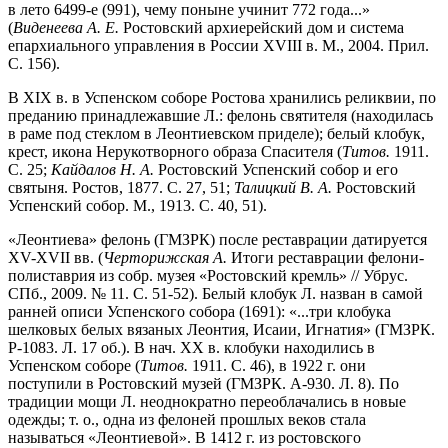
в лето 6499-е (991), чему поныне учинит 772 года...»
(
Виденеева А. Е.
Ростовский архиерейский дом и система
епархиального управления в России XVIII в. М., 2004. Прил.
С. 156).
В XIX в. в Успенском соборе Ростова хранились реликвии, по
преданию принадлежавшие Л.: фелонь святителя (находилась
в раме под стеклом в Леонтиевском приделе); белый клобук,
крест, икона Нерукотворного образа Спасителя (
Титов.
1911.
С. 25;
Кайдалов Н. А.
Ростовский Успенский собор и его
святыня. Ростов, 1877. С. 27, 51;
Талицкий В. А.
Ростовский
Успенский собор. М., 1913. С. 40, 51).
«Леонтиева» фелонь (ГМЗРК) после реставрации датируется
XV-XVII вв. (
Черторижская А.
Итоги реставрации фелони-
полиставрия из собр. музея «Ростовский кремль» // Убрус.
СПб., 2009. № 11. С. 51-52). Белый клобук Л. назван в самой
ранней описи Успенского собора (1691): «...три клобука
шелковых белых вязаных Леонтия, Исаии, Игнатия» (ГМЗРК.
Р-1083. Л. 17 об.). В нач. XX в. клобуки находились в
Успенском соборе (
Титов.
1911. С. 46), в 1922 г. они
поступили в Ростовский музей (ГМЗРК. А-930. Л. 8). По
традиции мощи Л. неоднократно переоблачались в новые
одежды; т. о., одна из фелоней прошлых веков стала
называться «Леонтиевой». В 1412 г. из ростовского