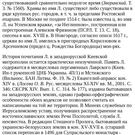
существовавший сравнительно недолгое время (
Зверинский.
Т.
3. № 1560). Храмы во имя Л. существуют либо существовали в
ряде крупных рус. городов, в т. ч. за пределами Ростовской
епархии. В Москве не позднее 1514 г. была известна ц. во имя
Л. на Успенском вражке, «за Неглинною», построенная или
перестроенная Алевизом Фрязином (ПСРЛ. Т. 13. С. 18),
снесена в кон. XVIII в. В Новгороде, согласно описи 1617 г.,
церкви во имя Л. имелись в пригородных Кирилловом и
Арсениевом (придел ц. Рождества Богородицы) мон-рях.
История почитания Л. в западнорусской Киевской
митрополии остается практически неизученной. Память Л.
содержится в месяцесловах пергаменных Лаврского (Киев.
Ин-т рукописей ЦНБ Украины. 4П/1) и Мстижского
(Вильнюс. БАН Литвы. Ф. 19. № 2) Евангелий-апракос кон.
XIV в. (
Лосева О. В.
Рус. месяцесловы XI-XIV вв. М., 2001. С.
346; СКСРК XIV. Вып. 1. С. 314. № 177), издавна бытовавших
на западнорусских землях, однако графико-орфографические
особенности обоих кодексов не позволяют считать их
написанными на той же территории. В Минеях служебных по
Иерусалимскому уставу, получивших распространение на
восточнославянских землях Речи Посполитой, служба Л.
неизвестна. В редакции Стишного Пролога, бытовавшей на
украинско-белорусских землях в кон. XV-XVII в. (старший
список переписан в 1496 для Супрасльского монастыря -