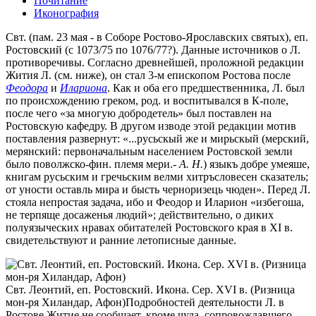
Почитание
Иконография
Cвт. (пам. 23 мая - в Соборе Ростово-Ярославских святых), еп.
Ростовский (с 1073/75 по 1076/77?). Данные источников о Л.
противоречивы. Согласно древнейшей, проложной редакции
Жития Л. (см. ниже), он стал 3-м епископом Ростова после
Феодора
и
Илариона
. Как и оба его предшественника, Л. был
по происхождению греком, род. и воспитывался в К-поле,
после чего «за многую добродетель» был поставлен на
Ростовскую кафедру. В другом изводе этой редакции мотив
поставления развернут: «...русьскый же и мирьскый (мерский,
мерянский: первоначальным населением Ростовской земли
было поволжско-фин. племя мери.-
А. Н.
) языкъ добре умеяше,
книгам русьским и гречьским велми хитръсловесен сказатель;
от уности оставль мира и бысть черноризець чюден». Перед Л.
стояла непростая задача, ибо и Феодор и Иларион «избегоша,
не терпяще досаженья людий»; действительно, о диких
полуязыческих нравах обитателей Ростовского края в XI в.
свидетельствуют и ранние летописные данные.
Свт. Леонтий, еп. Ростовский. Икона. Сер. XVI в. (Ризница
мон-ря Хиландар, Афон)
Подробностей деятельности Л. в
Ростове Житие не сообщает, кроме чуда, сопровождавшего