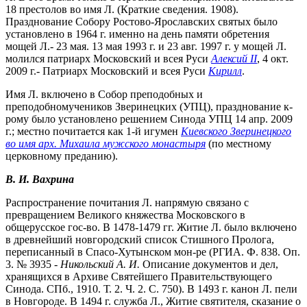
18 престолов во имя Л. (Краткие сведения. 1908).
Празднование Собору Ростово-Ярославских святых было
установлено в 1964 г. именно на день памяти обретения
мощей Л.- 23 мая. 13 мая 1993 г. и 23 авг. 1997 г. у мощей Л.
молился патриарх Московский и всея Руси
Алексий II
, 4 окт.
2009 г.- Патриарх Московский и всея Руси
Кирилл
.
Имя Л. включено в Собор преподобных и
преподобномучеников Зверинецких (УПЦ), празднование к-
рому было установлено решением Синода УПЦ 14 апр. 2009
г.; местно почитается как 1-й игумен
Киевского Зверинецкого
во имя арх. Михаила мужского монастыря
(по местному
церковному преданию).
В. И. Вахрина
Распространение почитания Л. напрямую связано с
превращением Великого княжества Московского в
общерусское гос-во. В 1478-1479 гг. Житие Л. было включено
в древнейший новгородский список Стишного Пролога,
переписанный в Спасо-Хутынском мон-ре (РГИА. Ф. 838. Оп.
3. № 3935 -
Никольский А. И.
Описание документов и дел,
хранящихся в Архиве Святейшего Правительствующего
Синода. СПб., 1910. Т. 2. Ч. 2. С. 750). В 1493 г. канон Л. пели
в Новгороде. В 1494 г. служба Л., Житие святителя, сказание о