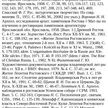
епархии. Ярославль, 1908. С. 37-38, 99, 115, 116-117, 122, 123,
132, 143, 167, 179, 195, 197, 208, 213, 347-348, 443, 469;
Спасский Ф. Г.
Рус. литургическое творчество: По совр.
минеям. П., 1951. С. 85-86; М., 20082 (по указ.);
Воронин Н. Н.
Археол. исследования архит. памятников Ростова // Мат-лы по
изучению и реставрации памятников архитектуры
Ярославской обл. Ярославль, 1958. [Вып. 1:] Древний Ростов.
С. 4-17;
он же.
Зодчество Сев.-Вост. Руси XII-XV вв. М., 1961.
Т. 1. С. 188-192;
он же.
«Житие Леонтия Ростовского» и
визант.-рус. отношения 2-й пол. XII в. // ВВ. 1963. Т. 23(48). С.
23-46;
Poppe A.
Państwo i Kościół na Rusi w XI w. Warsz., 1968.
S. 179-183;
idem.
L'organisation diocésaine de la Russie aux XIe-
XIIe siècles // Byz. 1971. T. 40. P. 193-197 (Idem //
i
dem.
The Rise
of Christian Russia. L., 1982. N 8);
Филипповский Г. Ю.
Художественно-документальные жанры владимирской лит-ры
60-х гг. XII в. // ВМУ: Филол. 1979. № 4. С. 37-41;
он же.
Житие Леонтия Ростовского // СККДР. 1987. Вып. 1. С. 159-
161;
он же.
Столетие дерзаний: Владимирская Русь в лит-ре
XII в. М., 1991. С. 69-82;
Щапов Я. Н.
Гос-во и Церковь Др.
Руси, X-XIII вв. М., 1989. С. 46-47;
Леонтьев А. Е.
Археол.
наблюдения в ростовском Успенском соборе // СРМ. 1993.
Вып. 5. С. 162-163;
Серегина Н. С.
Песнопения рус. святым.
СПб., 1994. С. 135-139;
Ленхофф Г.
Канонизация и княжеская
власть в Северо-Восточной Руси: Культ Леонтия Ростовского
// Ярославская старина. 1996. Вып. 3. С. 13-22;
Макарий.