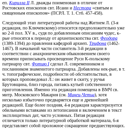
еп.
Кирилла II
Л. дважды поименован в отличие от
Ростовских епископов свт. Исаии и
Нестора
«святым и
священным епископом» (ПСРЛ. Т. 1. Стб. 457-458).
Следующий этап литературной работы над Житием Л. (3-я
редакция, по Ключевскому) относится предположительно уже
ко 2-й пол. XV в., судя по добавленным описаниям чудес, к-
рые относятся к периоду от архиепископства свт.
Феодора
(1389-1394) до правления кафедрой архиеп.
Трифона
(1462-
1467). В начальной части составитель 3-й редакции в
соответствии с анахроническим обыкновением своего
времени приписывать просвещение Руси К-польскому
патриарху свт.
Фотию I
сделал Л. современником и
посланником знаменитого патриарха. Добавлены нек-рые, в т.
ч. топографические, подробности об обстоятельствах, в
которых проповедовал Л.: он живет в скиту, у ручья
Брутовщина, близ города, питаясь кутьей собственного
приготовления. Именно эта редакция помещена в ВМЧ св.
митр. Московского Макария (см.
Минеи-Четьи
), хотя
несколько избыточно предваряется еще и древнейшей
редакцией. Еще более поздняя, 4-я редакция характеризуется
обильными вставками из летописания и включением в текст
эксплицитных дат, часто условных. Пятая редакция
отличается только литературной обработкой материала, 6-я
представляет собой проложное сокращение предшествующих.