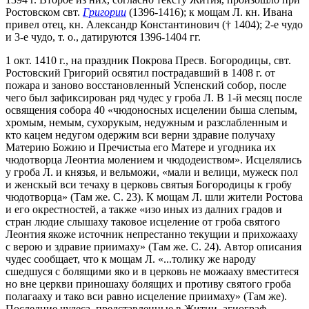
Ростовском свт.
Григории
(1396-1416); к мощам Л. кн. Ивана
привел отец, кн. Александр Константинович († 1404); 2-е чудо
и 3-е чудо, т. о., датируются 1396-1404 гг.
1 окт. 1410 г., на праздник Покрова Пресв. Богородицы, свт.
Ростовский Григорий освятил пострадавший в 1408 г. от
пожара и заново восстановленный Успенский собор, после
чего был зафиксирован ряд чудес у гроба Л. В 1-й месяц после
освящения собора 40 «чюдоносных исцелении быша слепым,
хромым, немым, сухорукым, недужным и разслабленным и
кто кацем недугом одержим вси верни здравие получаху
Материю Божию и Пречистыа его Матере и угодника их
чюдотворца Леонтиа молением и чюдодеиством». Исцелялись
у гроба Л. и князья, и вельможи, «мали и велици, мужеск пол
и женскый вси течаху в церковь святыя Богородицы к гробу
чюдотворца» (Там же. С. 23). К мощам Л. шли жители Ростова
и его окрестностей, а также «изо иных из далних градов и
стран людие слышаху таковое исцеление от гроба святого
Леонтия якоже источник непрестанно текущии и прихожааху
с верою и здравие приимаху» (Там же. С. 24). Автор описания
чудес сообщает, что к мощам Л. «...толику же народу
сшедшуся с болящими яко и в церковь не можааху вместитеся
но вне церкви приношаху болящих и противу святого гроба
полагааху и тако вси равно исцеление приимаху» (Там же).
Последние чудеса, представленные в Житии, агиограф