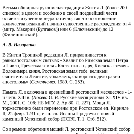
Весьма обширная рукописная традиция Жития Л. (более 200
списков) в целом и особенно в своей позднейшей части
остается изученной недостаточно, так что в отношении
количества редакций налицо существенные расхождения: от 4
(митр. Макарий (Булгаков)) или 6 (Ключевский) до 12
(Филипповский).
А. В. Назаренко
В Житии Троицкой редакции Л. приравнивается к
равноапостольным святым: «Хвалит бо Римскаа земля Петра
и Павла, Греческаа земля - Костянтина царя, Киевскаа земля -
Володимера князя, Ростовская земля тебе, великыи
святитетелю Леонтие, ублажаеть, сътворшаго дело равно
апостоломь» (
Семенченко.
1989. С. 253).
Память Л. включена в древнейший ростовский месяцеслов - 1-
й четв. XIII в. (
Лосева О. В.
Русские месяцесловы XI-XIV вв.
М., 2001. С. 106; НБ МГУ. 2. Ag 80. Л. 227). Мощи Л.
торжественно были перенесены при Ростовском еп. Кирилле
II, 25 февр. 1231 г., из ц. св. Иоанна Предтечи в новый
каменный Успенский собор (ПСРЛ. Т. 1. Стб. 512).
Со времени обретения мощей Л. ростовский Успенский собор