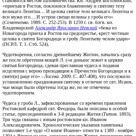
становится местом паломничества. Кн. Андрей Боголюбский,
«приехав в Ростов, поклонися блаженному и святому телу
великаго Леонтиа… И целова святое тело великаго Леонтиа и
вси мужи его… И устрои свещи великы у гроба его»
(
Семенченко.
1989. С. 252-253). В 1259 г. св. блгв. кн.
Владимирский
Александр Ярославич Невский
«бежа из
Новагорода приеха в Ростов на средохрестье, крест честныи
целова в святеи Богородици и гробу Леонтьеву челом удари»
(ПСРЛ. Т. 1. Стб. 524).
Чудотворения, согласно древнейшему Житию, начались сразу
же после обретения мощей Л. («и доныне лежит в церкви
святыя Богородица, сдевая преславная чудеса и подавая
исцеления с верою приходящим к Пречистеи Богородици и к
святе(и) раце его» -
Лосева.
2009. С. 407-408), что послужило
установлению празднования святому в отличие от свт. Исаии,
чьи мощи были обретены тогда же, но не отмечены
чудотворением.
Чудеса у гроба Л., зафиксированные со времени правления
Ростовской кафедрой свт. Феодора, были описаны в особой
статье, присоединенной к 3-й редакции Жития (
Титов.
1893).
Три чуда связаны с юным ростовским кн. Иваном
Александровичем. Хронологические указания памятника
позволяют 1-е чудо «О князе Иоанне» отнести к 1389 - ноябрю
1394 г. Второе из них, согласно тексту Жития, произошло при