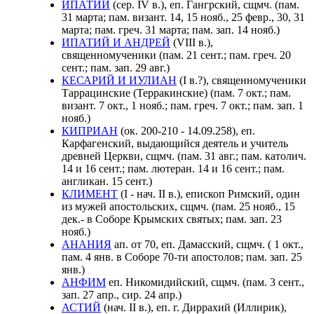
ИПАТИЙ
(сер. IV в.), еп. Гангрский, сщмч. (пам.
31 марта; пам. визант. 14, 15 нояб., 25 февр., 30, 31
марта; пам. греч. 31 марта; пам. зап. 14 нояб.)
ИПАТИЙ И АНДРЕЙ
(VIII в.),
священномученики (пам. 21 сент.; пам. греч. 20
сент.; пам. зап. 29 авг.)
КЕСАРИЙ И ИУЛИАН
(I в.?), священномученики
Таррацинские (Терракинские) (пам. 7 окт.; пам.
визант. 7 окт., 1 нояб.; пам. греч. 7 окт.; пам. зап. 1
нояб.)
КИПРИАН
(ок. 200-210 - 14.09.258), еп.
Карфагенский, выдающийся деятель и учитель
древней Церкви, сщмч. (пам. 31 авг.; пам. католич.
14 и 16 сент.; пам. лютеран. 14 и 16 сент.; пам.
англикан. 15 сент.)
КЛИМЕНТ
(I - нач. II в.), епископ Римский, один
из мужей апостольских, сщмч. (пам. 25 нояб., 15
дек.- в Соборе Крымских святых; пам. зап. 23
нояб.)
АНАНИЯ
ап. от 70, еп. Дамасский, сщмч. ( 1 окт.,
пам. 4 янв. в Соборе 70-ти апостолов; пам. зап. 25
янв.)
АНФИМ
еп. Никомидийский, сщмч. (пам. 3 cент.,
зап. 27 апр., сир. 24 апр.)
АСТИЙ
(нач. II в.), еп. г. Диррахий (Иллирик),