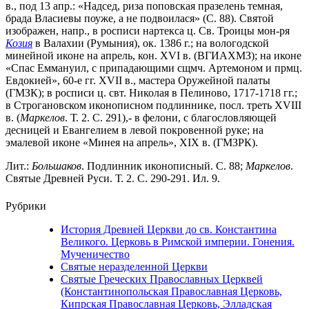
в., под 13 апр.: «Надсед, риза поповская празелень темная,
брада Власиевы поуже, а не подвоилася» (С. 88). Святой
изображен, напр., в росписи нартекса ц. Св. Троицы мон-ря
Козия
в Валахии (Румыния), ок. 1386 г.; на вологодской
минейной иконе на апрель, кон. XVI в. (ВГИАХМЗ); на иконе
«Спас Еммануил, с припадающими сщмч. Артемоном и прмц.
Евдокией», 60-е гг. XVII в., мастера Оружейной палаты
(ГМЗК); в росписи ц. свт. Николая в Пелиново, 1717-1718 гг.;
в Строгановском иконописном подлиннике, посл. треть XVIII
в. (
Маркелов
. Т. 2. С. 291),- в фелони, с благословляющей
десницей и Евангелием в левой покровенной руке; на
эмалевой иконе «Минея на апрель», XIX в. (ГМЗРК).
Лит.:
Большаков
. Подлинник иконописный. С. 88;
Маркелов
.
Святые Древней Руси. Т. 2. С. 290-291. Ил. 9.
Рубрики
История Древней Церкви до св. Константина
Великого. Церковь в Римской империи. Гонения.
Мученичество
Святые неразделенной Церкви
Святые Греческих Православных Церквей
(Константинопольская Православная Церковь,
Кипрская Православная Церковь, Элладская