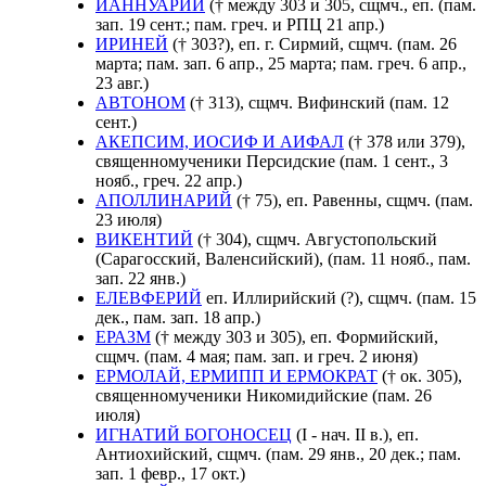
ИАННУАРИЙ
(† между 303 и 305, сщмч., еп. (пам.
зап. 19 сент.; пам. греч. и РПЦ 21 апр.)
ИРИНЕЙ
(† 303?), еп. г. Сирмий, сщмч. (пам. 26
марта; пам. зап. 6 апр., 25 марта; пам. греч. 6 апр.,
23 авг.)
АВТОНОМ
(† 313), сщмч. Вифинский (пам. 12
сент.)
АКЕПСИМ, ИОСИФ И АИФАЛ
(† 378 или 379),
священномученики Персидские (пам. 1 сент., 3
нояб., греч. 22 апр.)
АПОЛЛИНАРИЙ
(† 75), еп. Равенны, сщмч. (пам.
23 июля)
ВИКЕНТИЙ
(† 304), сщмч. Августопольский
(Сарагосский, Валенсийский), (пам. 11 нояб., пам.
зап. 22 янв.)
ЕЛЕВФЕРИЙ
еп. Иллирийский (?), сщмч. (пам. 15
дек., пам. зап. 18 апр.)
ЕРАЗМ
(† между 303 и 305), еп. Формийский,
сщмч. (пам. 4 мая; пам. зап. и греч. 2 июня)
ЕРМОЛАЙ, ЕРМИПП И ЕРМОКРАТ
(† ок. 305),
священномученики Никомидийские (пам. 26
июля)
ИГНАТИЙ БОГОНОСЕЦ
(I - нач. II в.), еп.
Антиохийский, сщмч. (пам. 29 янв., 20 дек.; пам.
зап. 1 февр., 17 окт.)