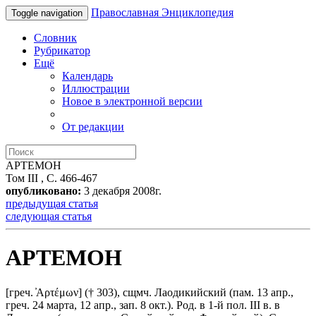
Православная Энциклопедия
Toggle navigation
Словник
Рубрикатор
Ещё
Календарь
Иллюстрации
Новое в электронной версии
От редакции
АРТЕМОН
Том III , С. 466-467
опубликовано:
3 декабря 2008г.
предыдущая статья
следующая статья
АРТЕМОН
[греч. ̓Αρτέμων]
(† 303),
сщмч. Лаодикийский (пам. 13 апр.,
греч. 24 марта, 12 апр., зап. 8 окт.). Род. в 1-й пол. III в. в