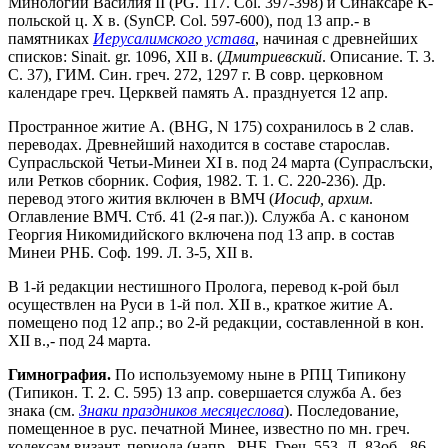
Минологии Василия II (PG. 117. Col. 397-398) и Синаксаре К-
польской ц. X в. (SynCP. Col. 597-600), под 13 апр.- в
памятниках
Иерусалимского устава
, начиная с древнейших
списков: Sinait. gr. 1096, XII в. (
Дмитриевский
. Описание. Т. 3.
С. 37), ГИМ. Син. греч. 272, 1297 г. В совр. церковном
календаре греч. Церквей память А. празднуется 12 апр.
Пространное житие А. (BHG, N 175) сохранилось в 2 слав.
переводах. Древнейший находится в составе старослав.
Супрасльской Четьи-Минеи XI в. под 24 марта (Супраслъски,
или Ретков сборник. София, 1982. Т. 1. С. 220-236). Др.
перевод этого жития включен в ВМЧ (
Иосиф, архим
.
Оглавление ВМЧ. Стб. 41 (2-я паг.)). Служба А. с каноном
Георгия Никомидийского включена под 13 апр. в состав
Минеи РНБ. Соф. 199. Л. 3-5, XII в.
В 1-й редакции нестишного Пролога, перевод к-рой был
осуществлен на Руси в 1-й пол. XII в., краткое житие А.
помещено под 12 апр.; во 2-й редакции, составленной в кон.
XII в.,- под 24 марта.
Гимнография.
По используемому ныне в РПЦ Типикону
(Типикон. Т. 2. С. 595) 13 апр. совершается служба А. без
знака (см.
Знаки праздников месяцеслова
). Последование,
помещенное в рус. печатной Минее, известно по мн. греч.
кодексам визант. периода (напр., РНБ. Греч. 553. Л. 83об.- 86,