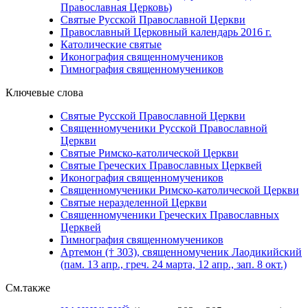
Православная Церковь)
Святые Русской Православной Церкви
Православный Церковный календарь 2016 г.
Католические святые
Иконография священномучеников
Гимнография священномучеников
Ключевые слова
Святые Русской Православной Церкви
Священномученики Русской Православной
Церкви
Святые Римско-католической Церкви
Святые Греческих Православных Церквей
Иконография священномучеников
Священномученики Римско-католической Церкви
Святые неразделенной Церкви
Священномученики Греческих Православных
Церквей
Гимнография священномучеников
Артемон († 303), священномученик Лаодикийский
(пам. 13 апр., греч. 24 марта, 12 апр., зап. 8 окт.)
См.также