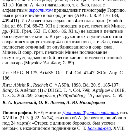
XI в.). Канон А. 4-го плагального, т. е. 8-го, гласа с
алфавитным
акростихом
принадлежит гимнографу Георгию,
имя к-рого вписано в богородичны (AHG. Т. 8. P. 176-184,
409-411). Из 2 известных седальнов 4-го гласа один (Vindob.
hist. gr. 66. Fol. 68-73, XII в.) помещен в рус. печатной Минее,
др. (РНБ. Греч. 553. Л. 83об.- 86, XI в.) не вошел в печатные
богослужебные книги. В греч. рукописях студийского типа
сохранился корпус стихир 4-го плагального, т. е. 8-го, гласа,
полностью отличный от опубликованного в совр. слав.
Минее. В совр. греч. печатной Минее последование
отсутствует, однако по 6-й песни канона помещен cтишной
синаксарь (Μηναῖον. ̓Απρίλιος. Σ. 89).
Ист.: BHG, N 175; ActaSS. Oct. T. 4. Col. 41-47; ЖСв. Апр. С.
186.
Лит.:
Abicht
R
.
,
Reichelt
C
. // ASPh. 1898. Bd. 20. S. 185-197;
Bardy
G
. Artémon (1) // DHGE. T. 4. Col. 799; 'Αρτέμων // ΘΗΕ.
Τ. 3. Σ. 266-269;
Σωφρόνιος
(Εὐστρατιάδης)
.
῾Αγιολόγιον. Σ. 59.
В. А. Бугаевский, О. В. Лосева, А. Ю. Никифорова
Иконография.
В «Ерминии»
Дионисия Фурноаграфиота
, нач.
XVIII в. (Ч. 3. § 22. № 24), сказано об А. (вероятно, ошибочно
под 24 марта): «Старец с длинною бородою, был усечен
мечом»; в иконописном подлиннике С. Т.
Большакова
, XVIII