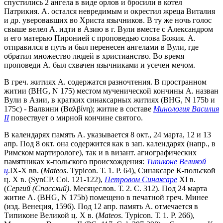
спустились 2 ангела в виде орлов и бросили в котел
Патрикия. А. остался невредимым и окрестил жреца Виталия
и др. уверовавших во Христа язычников. В ту же ночь голос
свыше велел А. идти в Азию в г. Вули вместе с Александром
и его матерью Пиронией с проповедью слова Божия. А.
отправился в путь и был перенесен ангелами в Вули, где
обратил множество людей в христианство. Во время
проповеди А. был схвачен язычниками и усечен мечом.
В греч. житиях А. содержатся разночтения. В пространном
житии (BHG, N 175) местом мученической кончины А. назван
Вули в Азии, в кратких синаксарных житиях (BHG, N 175b и
175с) - Валвини (Βαλβίνη); житие в составе
Минология Василия
II
повествует о мирной кончине святого.
В календарях память А. указывается 8 окт., 24 марта, 12 и 13
апр. Под 8 окт. она содержится как в зап. календарях (напр., в
Римском мартирологе), так и в визант. агиографических
памятниках к-польского происхождения:
Типиконе Великой
ц
.IX-X вв. (
Mateos
. Typicon. Т. 1. P. 64), Синаксаре К-польской
ц. X в. (SynCP. Col. 121-122),
Петровом Синаксаре
XI в.
(
Сергий (Спасский)
. Месяцеслов. Т. 2. С. 312). Под 24 марта
житие А. (BHG, N 175b) помещено в печатной греч. Минее
(изд. Венеция, 1596). Под 12 апр. память А. отмечается в
Типиконе Великой ц. X в. (
Mateos
. Typicon. Т. 1. P. 266),