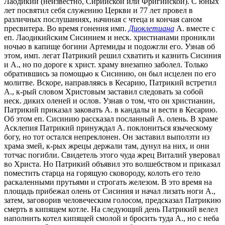
Лаодикии (неизвестно, Сирийской или Фригийской). С юных
лет посвятил себя служению Церкви и 77 лет провел в
различных послушаниях, начиная с чтеца и кончая саном
пресвитера. Во время гонения имп.
Диоклетиана
А. вместе с
еп. Лаодикийским Сисинием и неск. христианами проникли
ночью в капище богини Артемиды и подожгли его. Узнав об
этом, имп. легат Патрикий решил схватить и казнить Сисиния
и А., но по дороге к христ. храму внезапно заболел. Только
обратившись за помощью к Сисинию, он был исцелен по его
молитве. Вскоре, направляясь в Кесарию, Патрикий встретил
А., к-рый словом Христовым заставил следовать за собой
неск. диких оленей и ослов. Узнав о том, что он христианин,
Патрикий приказал заковать А. в кандалы и вести в Кесарию.
Об этом еп. Сисинию рассказал посланный А. олень. В храме
Асклепия Патрикий принуждал А. поклониться языческому
богу, но тот остался непреклонен. Он заставил выползти из
храма змей, к-рых жрецы держали там, дунул на них, и они
тотчас погибли. Свидетель этого чуда жрец Виталий уверовал
во Христа. Но Патрикий объявил это волшебством и приказал
поместить старца на горящую сковороду, колоть его тело
раскаленными прутьями и строгать железом. В это время на
площадь прибежал олень от Сисиния и начал лизать ноги А.,
затем, заговорив человеческим голосом, предсказал Патрикию
смерть в кипящем котле. На следующий день Патрикий велел
наполнить котел кипящей смолой и бросить туда А., но с неба