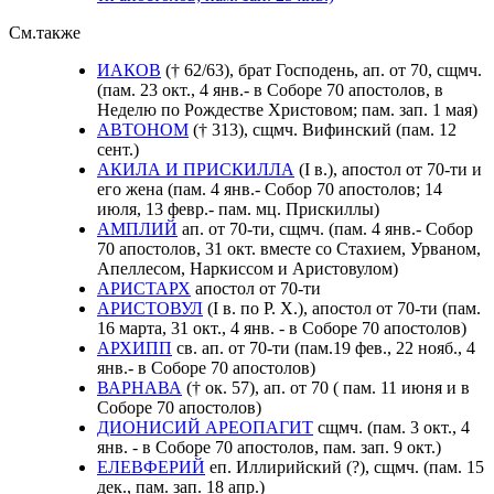
См.также
ИАКОВ
(† 62/63), брат Господень, ап. от 70, сщмч.
(пам. 23 окт., 4 янв.- в Соборе 70 апостолов, в
Неделю по Рождестве Христовом; пам. зап. 1 мая)
АВТОНОМ
(† 313), сщмч. Вифинский (пам. 12
сент.)
АКИЛА И ПРИСКИЛЛА
(I в.), апостол от 70-ти и
его жена (пам. 4 янв.- Собор 70 апостолов; 14
июля, 13 февр.- пам. мц. Прискиллы)
АМПЛИЙ
ап. от 70-ти, сщмч. (пам. 4 янв.- Собор
70 апостолов, 31 окт. вместе со Стахием, Урваном,
Апеллесом, Наркиссом и Аристовулом)
АРИСТАРХ
апостол от 70-ти
АРИСТОВУЛ
(I в. по Р. Х.), апостол от 70-ти (пам.
16 марта, 31 окт., 4 янв. - в Соборе 70 апостолов)
АРХИПП
св. ап. от 70-ти (пам.19 фев., 22 нояб., 4
янв.- в Соборе 70 апостолов)
ВАРНАВА
(† ок. 57), ап. от 70 ( пам. 11 июня и в
Соборе 70 апостолов)
ДИОНИСИЙ АРЕОПАГИТ
сщмч. (пам. 3 окт., 4
янв. - в Соборе 70 апостолов, пам. зап. 9 окт.)
ЕЛЕВФЕРИЙ
еп. Иллирийский (?), сщмч. (пам. 15
дек., пам. зап. 18 апр.)