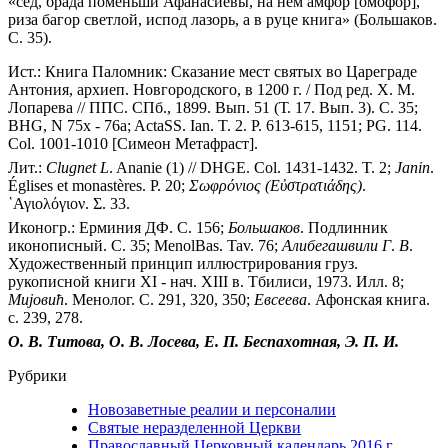
«сед, брада поменьши Афанасиевы, на нем амфор [омофор],
риза багор светлой, испод лазорь, а в руце книга» (Большаков.
С. 35).
Ист.: Книга Паломник: Сказание мест святых во Цареграде
Антония, архиеп. Новгородского, в 1200 г. / Под ред. Х. М.
Лопарева // ППС. СПб., 1899. Вып. 51 (Т. 17. Вып. 3). С. 35;
BHG, N 75x - 76a; ActaSS. Ian. T. 2. P. 613-615, 1151; PG. 114.
Col. 1001-1010 [Симеон Метафраст].
Лит.:
Clugnet
L
. Ananie (1) // DHGE. Col. 1431-1432. T. 2;
Janin
.
Églises et monastères. P. 20;
Σωφρόνιος
(Εὐστρατιάδης)
.
῾Αγιολόγιον. Σ. 33.
Иконогр.: Ерминия ДФ. С. 156;
Большаков
. Подлинник
иконописный. С. 35; MenolBas. Tav. 76;
Алибегашвили
Г
.
В
.
Художественный принцип иллюстрирования груз.
рукописной книги XI - нач. XIII в. Тбилиси, 1973. Илл. 8;
Миjовић
. Менолог. С. 291, 320, 350;
Евсеева
. Афонская книга.
с. 239, 278.
О. В. Титова, О. В. Лосева, Е. П. Беспахотная, Э. П. И.
Рубрики
Новозаветные реалии и персоналии
Святые неразделенной Церкви
Православный Церковный календарь 2016 г.