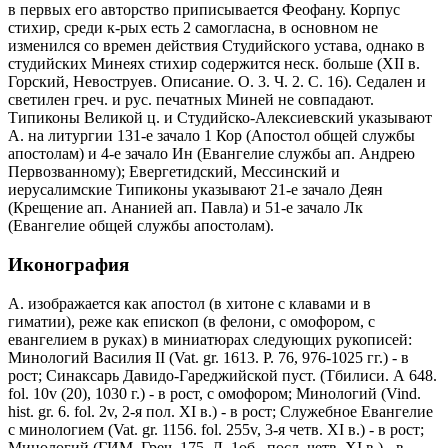
в первых его авторство приписывается Феофану. Корпус
стихир, среди к-рых есть 2 самогласна, в основном не
изменился со времен действия Студийского устава, однако в
студийских Минеях стихир содержится неск. больше (XII в.
Горский, Невоструев. Описание. О. 3. Ч. 2. С. 16). Седален и
светилен греч. и рус. печатных Миней не совпадают.
Типиконы Великой ц. и Студийско-Алексиевский указывают
А. на литургии 131-е зачало 1 Кор (Апостол общей службы
апостолам) и 4-е зачало Ин (Евангелие службы ап. Андрею
Первозванному); Евергетидский, Мессинский и
иерусалимские Типиконы указывают 21-е зачало Деян
(Крещение ап. Ананией ап. Павла) и 51-е зачало Лк
(Евангелие общей службы апостолам).
Иконография
А. изображается как апостол (в хитоне с клавами и в
гиматии), реже как епископ (в фелони, с омофором, с
евангелием в руках) в миниатюрах следующих рукописей:
Минологий Василия II (Vat. gr. 1613. Р. 76, 976-1025 гг.) - в
рост; Синаксарь Давидо-Гареджийской пуст. (Тбилиси. А 648.
fol. 10v (20), 1030 г.) - в рост, с омофором; Минологий (Vind.
hist. gr. 6. fol. 2v, 2-я пол. XI в.) - в рост; Служебное Евангелие
с минологием (Vat. gr. 1156. fol. 255v, 3-я четв. XI в.) - в рост;
Минологий (ГИМ. Греч. 175. Л. 1об., посл. четв. XI в.) - в