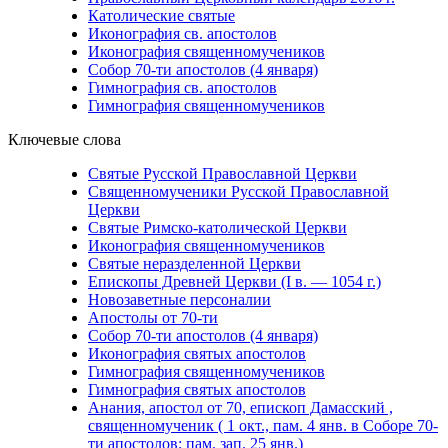
Католические святые
Иконография св. апостолов
Иконография священномучеников
Собор 70-ти апостолов (4 января)
Гимнография св. апостолов
Гимнография священномучеников
Ключевые слова
Святые Русской Православной Церкви
Священномученики Русской Православной
Церкви
Святые Римско-католической Церкви
Иконография священномучеников
Святые неразделенной Церкви
Епископы Древней Церкви (I в. — 1054 г.)
Новозаветные персоналии
Апостолы от 70-ти
Собор 70-ти апостолов (4 января)
Иконография святых апостолов
Гимнография священномучеников
Гимнография святых апостолов
Анания, апостол от 70, епископ Дамасский ,
священномученик ( 1 окт., пам. 4 янв. в Соборе 70-
ти апостолов; пам. зап. 25 янв.)