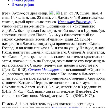
Гимнография
Иконография
[греч. ̓Ανανίας от древнеевр.
,
], ап. от 70, сщмч. (пам. 4
янв., 1 окт., пам. зап. 25 янв.), еп. Дамасcкий. В апостольском
списке, к-рый приписывается св.
Ипполиту Римскому
, А.
упоминается на 5-м месте. Обращенный в христианство
еврей, А. был призван Господом, чтобы ввести в Церковь буд.
апостола язычников Павла. А.- «муж благочестивый по
закону, одобряемый всеми Иудеями» (Деян 22. 12-16) -
находился в Дамаске, когда туда привели ослепшего Савла.
Господь в видении приказал А. идти на улицу Прямую, в дом
Иуды, найти там Савла и исцелить его. Сначала А. испугался,
что Савл, обретя зрение, вновь станет гонителем христиан, но
затем, положившись на Господа, открывшего ему перемену, к-
рая произошла с Савлом, вернул ему зрение и крестил его
(Деян 9. 10-18).
Симеон Метафраст
, составивший «Страсти»
А., сообщает, что он проповедовал Евангелие в Дамаске и в
Элевтерополе и претерпел мученическую кончину: был побит
камнями. Католич. Церковь не почитает его как мученика.
Сохранились 2 греч. жития А.: 1-е, известное в 3 редакциях
(BHG, N 75х - 75z), приписывается некоему Варсафте; 2-е
составлено Симеоном Метафрастом в Х в. (BHG, N 76).
Память А. 1 окт. обязательно указывается во всех видах