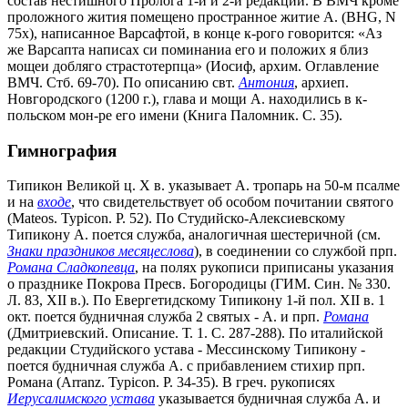
состав нестишного Пролога 1-й и 2-й редакций. В ВМЧ кроме
проложного жития помещено пространное житие А. (BHG, N
75х), написанное Варсафтой, в конце к-рого говорится: «Аз
же Варсапта написах си поминаниа его и положих я близ
мощеи добляго страстотерпца» (Иосиф, архим. Оглавление
ВМЧ. Стб. 69-70). По описанию свт.
Антония
, архиеп.
Новгородcкого (1200 г.), глава и мощи А. находились в к-
польском мон-ре его имени (Книга Паломник. С. 35).
Гимнография
Типикон Великой ц. Х в. указывает А. тропарь на 50-м псалме
и на
входе
, что свидетельствует об особом почитании святого
(Мateos. Typicon. P. 52). По Студийско-Алексиевскому
Типикону А. поется служба, аналогичная шестеричной (см.
Знаки праздников месяцеслова
), в соединении со службой прп.
Романа Сладкопевца
, на полях рукописи приписаны указания
о празднике Покрова Пресв. Богородицы (ГИМ. Син. № 330.
Л. 83, ХII в.). По Евергетидскому Типикону 1-й пол. XII в. 1
окт. поется будничная служба 2 святых - А. и прп.
Романа
(Дмитриевский. Описание. Т. 1. С. 287-288). По италийской
редакции Студийского устава - Мессинскому Типикону -
поется будничная служба А. с прибавлением стихир прп.
Романа (Аrranz. Typicon. P. 34-35). В греч. рукописях
Иерусалимского устава
указывается будничная служба А. и