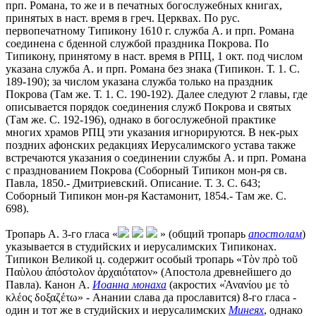
прп. Романа, то же и в печатных богослужебных книгах,
принятых в наст. время в греч. Церквах. По рус.
первопечатному Типикону 1610 г. служба А. и прп. Романа
соединена с бденной службой праздника Покрова. По
Типикону, принятому в наст. время в РПЦ, 1 окт. под числом
указана служба А. и прп. Романа без знака (Типикон. Т. 1. С.
189-190); за числом указана служба только на праздник
Покрова (Там же. Т. 1. С. 190-192). Далее следуют 2 главы, где
описывается порядок соединения служб Покрова и святых
(Там же. С. 192-196), однако в богослужебной практике
многих храмов РПЦ эти указания игнорируются. В нек-рых
поздних афонских редакциях Иерусалимского устава также
встречаются указания о соединении службы А. и прп. Романа
с празднованием Покрова (Соборный Типикон мон-ря св.
Павла, 1850.- Дмитриевский. Описание. Т. 3. С. 643;
Соборный Типикон мон-ря Кастамонит, 1854.- Там же. С.
698).
Тропарь А. 3-го гласа «
» (общий тропарь
апостолам
)
указывается в студийских и иерусалимских Типиконах.
Типикон Великой ц. содержит особый тропарь «Τὸν πρὸ τοῦ
Παὺλου ἀπόστολον ἀρχαιότατον» (Апостола древнейшего до
Павла). Канон А.
Иоанна монаха
(акростих «̓Ανανίου με τὸ
κλέος δοξαζέτω» - Анании слава да прославится) 8-го гласа -
один и тот же в студийских и иерусалимских
Минеях
, однако