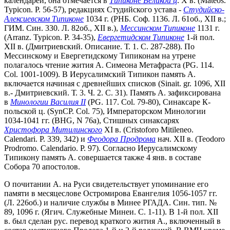
календарей, она отмечается в
Типиконе Великой ц
. X в. (Mateos.
Typicon. P. 56-57), редакциях Студийского устава -
Студийско-
Алексиевском Типиконе
1034 г. (РНБ. Соф. 1136. Л. 61об., XII в.;
ГИМ. Син. 330. Л. 82об., XII в.),
Мессинском Типиконе
1131 г.
(Arranz. Typicon. P. 34-35),
Евергетидском Типиконе
1-й пол.
XII в. (Дмитриевский. Описание. Т. 1. С. 287-288). По
Мессинскому и Евергетидскому Типиконам на утрене
полагалось чтение жития А. Симеона Метафраста (PG. 114.
Col. 1001-1009). В Иерусалимский Типикон память А.
включается начиная с древнейших списков (Sinait. gr. 1096, XII
в.- Дмитриевский. Т. 3. Ч. 2. С. 31). Память А. зафиксирована
в
Минологии Василия II
(PG. 117. Col. 79-80), Синаксаре К-
польской ц. (SynCP. Col. 75), Императорском Минологии
1034-1041 гг. (BHG, N 76а), Стишных синаксарях
Христофора Митилинского
XI в. (Cristoforo Mitileneo.
Calendari. P. 339, 342) и
Феодора Продрома
нач. XII в. (Teodoro
Prodromo. Calendario. P. 97). Согласно Иерусалимскому
Типикону память А. совершается также 4 янв. в составе
Собора 70 апостолов.
О почитании А. на Руси свидетельствует упоминание его
памяти в месяцеслове Остромирова Евангелия 1056-1057 гг.
(Л. 226об.) и наличие службы в Минее РГАДА. Син. тип. №
89, 1096 г. (Ягич. Служебные Минеи. С. 1-11). В 1-й пол. XII
в. был сделан рус. перевод краткого жития А., включенный в