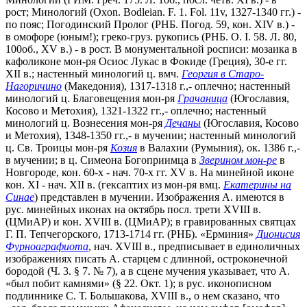
рост; Минологий (Oxon. Bodleian. F. 1. Fol. 11v, 1327-1340 гг.) -
по пояс; Погодинский Пролог (РНБ. Погод. 59, кон. XIV в.) -
в омофоре (юным!); греко-груз. рукопись (РНБ. O. I. 58. Л. 80,
100об., XV в.) - в рост. В монументальной росписи: мозаика в
кафоликоне мон-ря Осиос Лукас в Фокиде (Греция), 30-е гг.
XII в.; настенный минологий ц. вмч.
Георгия в Старо-
Нагоричино
(Македония), 1317-1318 г.,- оплечно; настенный
минологий ц. Благовещения мон-ря
Грачаница
(Югославия,
Косово и Метохия), 1321-1322 гг.,- оплечно; настенный
минологий ц. Вознесения мон-ря
Дечаны
(Югославия, Косово
и Метохия), 1348-1350 гг.,- в мучении; настенный минологий
ц. Св. Троицы мон-ря
Козия
в Валахии (Румыния), ок. 1386 г.,-
в мучении; в ц. Симеона Богоприимца в
Зверином мон-ре
в
Новгороде, кон. 60-х - нач. 70-х гг. XV в. На минейной иконе
кон. XI - нач. XII в. (гексаптих из мон-ря вмц.
Екатерины на
Синае
) представлен в мучении. Изображения А. имеются в
рус. минейных иконах на октябрь посл. трети XVIII в.
(ЦМиАР) и кон. XVIII в. (ЦМиАР); в гравированных святцах
Г. П. Тепчегорского, 1713-1714 гг. (РНБ). «Ерминия»
Дионисия
Фурноаграфиота
, нач. XVIII в., предписывает в единоличных
изображениях писать А. старцем с длинной, остроконечной
бородой (Ч. 3. § 7. № 7), а в сцене мучения указывает, что А.
«был побит камнями» (§ 22. Окт. 1); в рус. иконописном
подлиннике С. Т. Большакова, XVIII в., о нем сказано, что