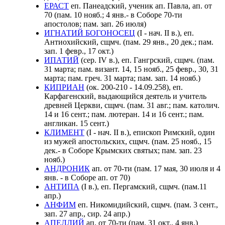
ЕРАСТ
еп. Панеадский, ученик ап. Павла, ап. от
70 (пам. 10 нояб.; 4 янв.- в Соборе 70-ти
апостолов; пам. зап. 26 июля)
ИГНАТИЙ БОГОНОСЕЦ
(I - нач. II в.), еп.
Антиохийский, сщмч. (пам. 29 янв., 20 дек.; пам.
зап. 1 февр., 17 окт.)
ИПАТИЙ
(сер. IV в.), еп. Гангрский, сщмч. (пам.
31 марта; пам. визант. 14, 15 нояб., 25 февр., 30, 31
марта; пам. греч. 31 марта; пам. зап. 14 нояб.)
КИПРИАН
(ок. 200-210 - 14.09.258), еп.
Карфагенский, выдающийся деятель и учитель
древней Церкви, сщмч. (пам. 31 авг.; пам. католич.
14 и 16 сент.; пам. лютеран. 14 и 16 сент.; пам.
англикан. 15 сент.)
КЛИМЕНТ
(I - нач. II в.), епископ Римский, один
из мужей апостольских, сщмч. (пам. 25 нояб., 15
дек.- в Соборе Крымских святых; пам. зап. 23
нояб.)
АНДРОНИК
ап. от 70-ти (пам. 17 мая, 30 июля и 4
янв. - в Соборе ап. от 70)
АНТИПА
(I в.), еп. Пергамский, сщмч. (пам.11
апр.)
АНФИМ
еп. Никомидийский, сщмч. (пам. 3 cент.,
зап. 27 апр., сир. 24 апр.)
АПЕЛЛИЙ
ап. от 70-ти (пам. 31 окт., 4 янв.)