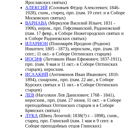
Ярославских святых)
АЛЕКСИЙ
(Соловьев Фёдор Алексеевич; 1846-
1928), схим., старец, прп. (пам. 19 сент. и в Соборе
Московских святых)
ВАРНАВА
(Меркулов Василий Ильич; 1831 -
1906), иером., прп. Гефсиманский, Радонежский
(пам. 17 февр., в Соборе Нижегородских святых и
в Соборе Радонежских святых)
ИЛАРИОН
(Пономарёв Иродион (Родион)
Никитич; 1805 - 1873), иеросхим., прп. (пам. 18
сент.; 11 окт.- в Соборе Оптинских старцев)
ИОСИФ
(Литовкин Иван Ефимович; 1837-1911),
прп. (пам. 9 мая и 11 окт.- в Соборе Оптинских
старцев), иеросхим.
ИСААКИЙ
(Антимонов Иван Иванович; 1810-
1894), схиархим., прп. (пам. 22 авг., в Соборе
Курских святых и 11 окт.- в Соборе Оптинских
старцев)
ЛЕВ
(Наголкин Лев Данилович; 1768 - 1841),
иеросхим., прп. (пам. 27 июня, 11 окт. - в Соборе
преподобных Оптинских старцев и в Соборе
Брянских святых)
ЛУКА
(Швец Леонтий; 1838(?) г. - 1898), схим.,
старец, прп. Глинский (пам. 1 мая и 9 сент. в
Соборе преподобных отцов Глинских)