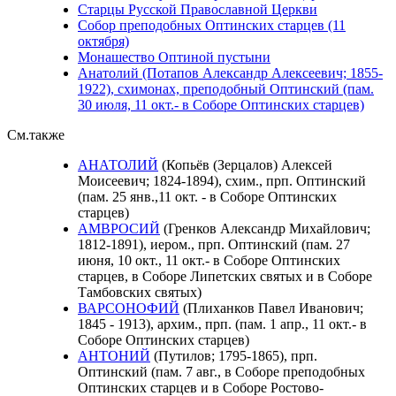
Старцы Русской Православной Церкви
Собор преподобных Оптинских старцев (11
октября)
Монашество Оптиной пустыни
Анатолий (Потапов Александр Алексеевич; 1855-
1922), схимонах, преподобный Оптинский (пам.
30 июля, 11 окт.- в Соборе Оптинских старцев)
См.также
АНАТОЛИЙ
(Копьёв (Зерцалов) Алексей
Моисеевич; 1824-1894), схим., прп. Оптинский
(пам. 25 янв.,11 окт. - в Соборе Оптинских
старцев)
АМВРОСИЙ
(Гренков Александр Михайлович;
1812-1891), иером., прп. Оптинский (пам. 27
июня, 10 окт., 11 окт.- в Соборе Оптинских
старцев, в Соборе Липетских святых и в Соборе
Тамбовских святых)
ВАРСОНОФИЙ
(Плиханков Павел Иванович;
1845 - 1913), архим., прп. (пам. 1 апр., 11 окт.- в
Соборе Оптинских старцев)
АНТОНИЙ
(Путилов; 1795-1865), прп.
Оптинский (пам. 7 авг., в Соборе преподобных
Оптинских старцев и в Соборе Ростово-