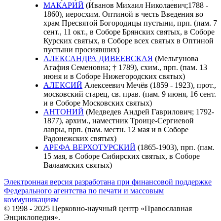
МАКАРИЙ
(Иванов Михаил Николаевич;1788 -
1860), иеросхим. Оптиной в честь Введения во
храм Пресвятой Богородицы пустыни, прп. (пам. 7
сент., 11 окт., в Соборе Брянских святых, в Соборе
Курских святых, в Соборе всех святых в Оптиной
пустыни просиявших)
АЛЕКСАНДРА ДИВЕЕВСКАЯ
(Мельгунова
Агафия Семеновна; † 1789), схим., прп. (пам. 13
июня и в Соборе Нижегородских святых)
АЛЕКСИЙ
Алексеевич Мечёв (1859 - 1923), прот.,
московский старец, св. прав. (пам. 9 июня, 16 сент.
и в Соборе Московских святых)
АНТОНИЙ
(Медведев Андрей Гаврилович; 1792-
1877), архим., наместник Троице-Сергиевой
лавры, прп. (пам. местн. 12 мая и в Соборе
Радонежских святых)
АРЕФА ВЕРХОТУРСКИЙ
(1865-1903), прп. (пам.
15 мая, в Соборе Сибирских святых, в Соборе
Валаамских святых)
Электронная версия разработана при финансовой поддержке
Федерального агентства по печати и массовым
коммуникациям
© 1998 - 2025 Церковно-научный центр «Православная
Энциклопедия».