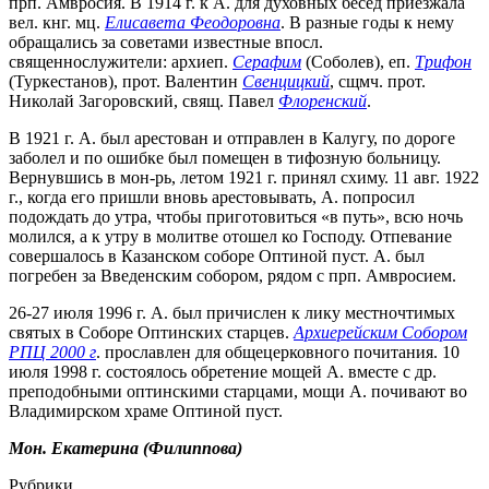
прп. Амвросия. В 1914 г. к А. для духовных бесед приезжала
вел. кнг. мц.
Елисавета Феодоровна
. В разные годы к нему
обращались за советами известные впосл.
священнослужители: архиеп.
Серафим
(Соболев), еп.
Трифон
(Туркестанов), прот. Валентин
Свенцицкий
, сщмч. прот.
Николай Загоровский, свящ. Павел
Флоренский
.
В 1921 г. А. был арестован и отправлен в Калугу, по дороге
заболел и по ошибке был помещен в тифозную больницу.
Вернувшись в мон-рь, летом 1921 г. принял схиму. 11 авг. 1922
г., когда его пришли вновь арестовывать, А. попросил
подождать до утра, чтобы приготовиться «в путь», всю ночь
молился, а к утру в молитве отошел ко Господу. Отпевание
совершалось в Казанском соборе Оптиной пуст. А. был
погребен за Введенским собором, рядом с прп. Амвросием.
26-27 июля 1996 г. А. был причислен к лику местночтимых
святых в Соборе Оптинских старцев.
Архиерейским Собором
РПЦ 2000 г
. прославлен для общецерковного почитания. 10
июля 1998 г. состоялось обретение мощей А. вместе с др.
преподобными оптинскими старцами, мощи А. почивают во
Владимирском храме Оптиной пуст.
Мон.
Екатерина
(Филиппова)
Рубрики