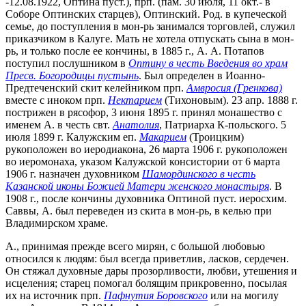
-12.08.1922, Оптина пуст.), прп. (пам. 30 июля, 11 окт.- в
Соборе Оптинских старцев), Оптинский. Род. в купеческой
семье, до поступления в мон-рь занимался торговлей, служил
приказчиком в Калуге. Мать не хотела отпускать сына в мон-
рь, и только после ее кончины, в 1885 г., А. А. Потапов
поступил послушником в
Оптину в честь Введения во храм
Пресв. Богородицы пустынь
. Был определен в Иоанно-
Предтеченский скит келейником прп.
Амвросия (Гренкова)
вместе с иноком прп.
Нектарием
(Тихоновым). 23 апр. 1888 г.
пострижен в рясофор, 3 июня 1895 г. принял монашество с
именем А. в честь свт.
Анатолия
, Патриарха К-польского. 5
июля 1899 г. Калужским еп.
Макарием
(Троицким)
рукоположен во иеродиакона, 26 марта 1906 г. рукоположен
во иеромонаха, указом Калужской консистории от 6 марта
1906 г. назначен духовником
Шамординского в честь
Казанской иконы Божией Матери женского монастыря
. В
1908 г., после кончины духовника Оптиной пуст. иеросхим.
Саввы, А. был переведен из скита в мон-рь, в келью при
Владимирском храме.
А., принимая прежде всего мирян, с большой любовью
относился к людям: был всегда приветлив, ласков, сердечен.
Он стяжал духовные дары прозорливости, любви, утешения и
исцеления; старец помогал болящим прикровенно, посылая
их на источник прп.
Пафнутия Боровского
или на могилу