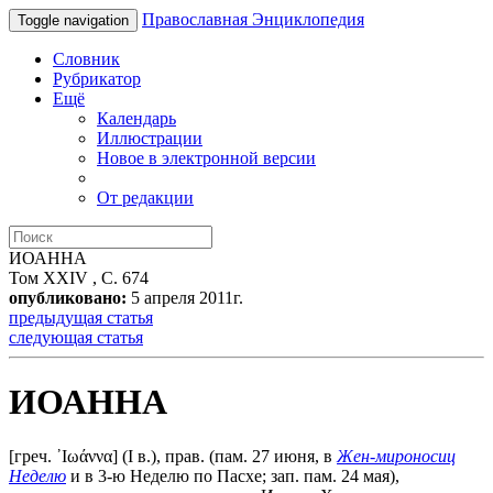
Православная Энциклопедия
Toggle navigation
Словник
Рубрикатор
Ещё
Календарь
Иллюстрации
Новое в электронной версии
От редакции
ИОАННА
Том XXIV , С. 674
опубликовано:
5 апреля 2011г.
предыдущая статья
следующая статья
ИОАННА
[греч. ᾿Ιωάννα] (I в.),
прав. (пам. 27 июня, в
Жен-мироносиц
Неделю
и в 3-ю Неделю по Пасхе; зап. пам. 24 мая),