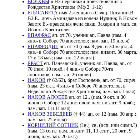
ВОЛХВЫ
в НЗ персонажи повествования о
Рождестве Христовом (Мф 2. 1-12)
ЕЛИСАВЕТА
имя 2 женщин в Свящ. Писании.В
ВЗ Е.- дочь Аминадава из колена Иудина; В Новом
Завете Е.- праведная жена свящ. Захарии и мать св.
Иоанна Крестителя
ЕПАФРАС
ап. от 70, ученик ап. Павла (пам. 4
янв.- в Соборе 70 апостолов; пам. зап. 19 июля)
ЕПАФРОДИТ
ап. от 70 (пам. 8 дек. и 30 марта, 4
янв.- в Соборе 70 апостолов; пам. визант. 30 марта,
17 и 18 мая; пам. зап. 22 марта)
ЕРАСТ
еп. Панеадский, ученик ап. Павла, ап. от
70 (пам. 10 нояб.; 4 янв.- в Соборе 70-ти
апостолов; пам. зап. 26 июля)
ИАКОВ
(† 62/63), брат Господень, ап. от 70, сщмч.
(пам. 23 окт., 4 янв.- в Соборе 70 апостолов, в
Неделю по Рождестве Христовом; пам. зап. 1 мая)
ИАКОВ АЛФЕЕВ
ап. от 12., (пам. 9 окт. и 30
июня в Соборе 12 апостолов; пам. визант. 9 нояб.;
пам. зап. 1 и 11 мая)
ИАКОВ ЗЕВЕДЕЕВ
(† 44), ап. от 12 (пам. 30 апр.;
пам. зап. 25 июля)
КОРНИЛИЙ СОТНИК
(I в.), св. (исп. или сщмч.?)
(пам. 13 сент.; пам. визант. 11, 13 сент., 20 окт., 9
июня; пам. зап. 20 окт.)