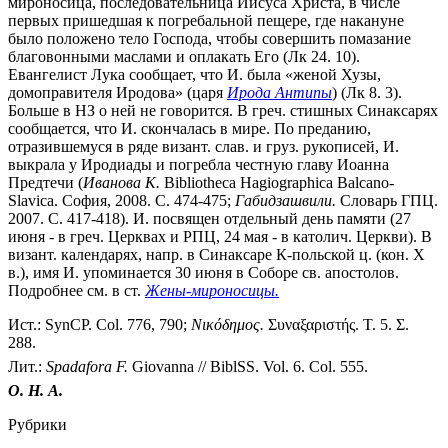
мироносица, последовательница Иисуса Христа, в числе
первых пришедшая к погребальной пещере, где накануне
было положено тело Господа, чтобы совершить помазание
благовонными маслами и оплакать Его (Лк 24. 10).
Евангелист Лука сообщает, что И. была «женой Хузы,
домоправителя Иродова» (царя
Ирода Антипы
) (Лк 8. 3).
Больше в НЗ о ней не говорится. В греч. стишных Синаксарях
сообщается, что И. скончалась в мире. По преданию,
отразившемуся в ряде визант. слав. и груз. рукописей, И.
выкрала у Иродиады и погребла честную главу Иоанна
Предтечи (
Иванова К.
Bibliotheca Hagiographica Balcano-
Slavica. София, 2008. С. 474-475;
Габидзашвили.
Словарь ГПЦ.
2007. С. 417-418). И. посвящен отдельный день памяти (27
июня - в греч. Церквах и РПЦ, 24 мая - в католич. Церкви). В
визант. календарях, напр. в Синаксаре К-польской ц. (кон. X
в.), имя И. упоминается 30 июня в Соборе св. апостолов.
Подробнее см. в ст.
Жены-мироносицы.
Ист.: SynCP. Col. 776, 790;
Νικόδημος.
Συναξαριστής. Τ. 5. Σ.
288.
Лит.:
Spadafora F.
Giovanna // BiblSS. Vol. 6. Col. 555.
О. Н. А.
Рубрики