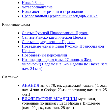
Новый Завет
Четвероевангелие
Новозаветные реалии и персоналии
Православный Церковный календарь 2016 г.
Ключевые слова
Святые Русской Православной Церкви
Святые Римско-католической Церкви
Святые неразделенной Церкви
Праведные жены и девы Русской Православной
Церкви
Новозаветные персоналии
Иоанна, праведная (пам. 27 июня, в Жен-
мироносиц Неделю и в 3-ю Неделю по Пасхе; зап.
пам. 24 мая)
См.также
АНАНИЯ
ап. от 70, еп. Дамасский, сщмч. ( 1 окт.,
пам. 4 янв. в Соборе 70-ти апостолов; пам. зап. 25
янв.)
ВИФЛЕЕМСКИЕ МЛАДЕНЦЫ
мученики,
убиенные по приказу царя Ирода в Вифлееме
(пам. 29 дек., пам. зап. 28 дек.)