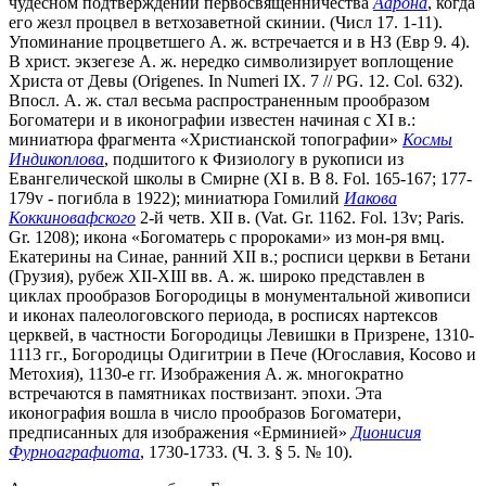
чудесном подтверждении первосвященничества
Аарона
, когда
его жезл процвел в ветхозаветной скинии. (Числ 17. 1-11).
Упоминание процветшего А. ж. встречается и в НЗ (Евр 9. 4).
В христ. экзегезе А. ж. нередко символизирует воплощение
Христа от Девы (Origenes. In Numeri IX. 7 // PG. 12. Col. 632).
Впосл. А. ж. стал весьма распространенным прообразом
Богоматери и в иконографии известен начиная с XI в.:
миниатюра фрагмента «Христианской топографии»
Космы
Индикоплова
, подшитого к Физиологу в рукописи из
Евангелической школы в Смирне (XI в. B 8. Fol. 165-167; 177-
179v - погибла в 1922); миниатюра Гомилий
Иакова
Коккиновафского
2-й четв. XII в. (Vat. Gr. 1162. Fol. 13v; Paris.
Gr. 1208);
икона «Богоматерь с пророками» из мон-ря вмц.
Екатерины на Синае, ранний XII в.; росписи церкви в Бетани
(Грузия), рубеж XII-XIII вв. А. ж. широко представлен в
циклах прообразов Богородицы в монументальной живописи
и иконах палеологовского периода, в росписях нартексов
церквей, в частности Богородицы Левишки в Призрене, 1310-
1113 гг., Богородицы Одигитрии в Пече (Югославия, Косово и
Метохия), 1130-е гг. Изображения А. ж. многократно
встречаются в памятниках поствизант. эпохи. Эта
иконография вошла в число прообразов Богоматери,
предписанных для изображения «Ерминией»
Дионисия
Фурноаграфиота
, 1730-1733. (Ч. 3. § 5. № 10).