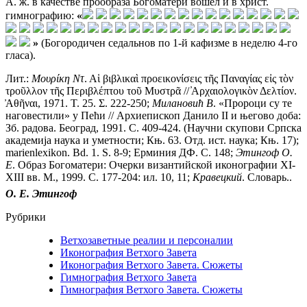
А. ж. в качестве прообраза Богоматери вошел и в христ.
гимнографию:
«
»
(Богородичен седальнов по 1-й кафизме в неделю 4-го
гласа).
Лит.:
Μουρίκη Ντ
. Αἱ βιβλικαὶ προεικονίσεις τῆς Παναγίας εἰς τὸν
τροῦλλον τῆς Περιβλέπτου τοῦ Μυστρᾶ // ̓Αρχαιολογικὸν Δελτίον.
̓Αθῆναι, 1971. Τ. 25. Σ. 222-250;
Милановић В
. «Пророци су те
наговестили» у Пећи // Архиепископ Данило II и његово доба:
Зб. радова. Београд, 1991. С. 409-424. (Научни скупови Српска
академиjа наука и уметности; Књ. 63. Отд. ист. наука; Књ. 17);
marienlexikon. Bd. 1. S. 8-9; Ерминия ДФ. С. 148;
Этингоф О.
Е
. Образ Богоматери: Очерки византийской иконографии XI-
XIII вв. М., 1999. С. 177-204: ил. 10, 11;
Кравецкий
. Словарь..
О. Е. Этингоф
Рубрики
Ветхозаветные реалии и персоналии
Иконография Ветхого Завета
Иконография Ветхого Завета. Сюжеты
Гимнография Ветхого Завета
Гимнография Ветхого Завета. Сюжеты