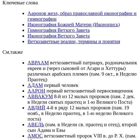
Ключевые слова
Ааронов жезл, образ православной иконографии и
гимнографии
Иконография Божией Матери (Иконопись)
Гимнография Ветхого Завета
Иконография Ветхого Завета
Ветхозаветные реалии, термины и понятия
См.также
АВРААМ
ветхозаветный патриарх, родоначальник
евреев и (через сыновей от Агари и Хеттуры)
различных арабских племен (пам. 9 окт., в Неделю
Праотец)
АДАМ
первый человек
ААРОН
первый ветхозаветный первосвященник
АВВАКУМ
8-й из 12 малых пророков (пам. 2 дек.
в Недели святых праотец и 1-ю Великого Поста)
АВДИЙ
4-й в ряду 12 малых пророков (пам. 19
нояб., в Неделю праотец, в 1-ю неделю Великого
поста)
АВЕЛЬ
(пам. в Недели св. праотец и отец), второй
сын Адама и Евы
АМОС
ветхозаветный пророк VIII в. до Р. Х. (пам.