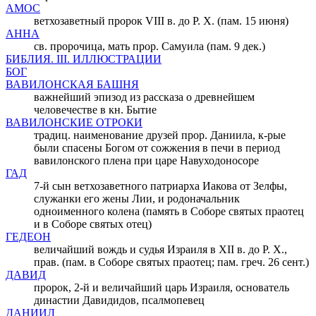
АМОС
ветхозаветный пророк VIII в. до Р. Х. (пам. 15 июня)
АННА
св. пророчица, мать прор. Самуила (пам. 9 дек.)
БИБЛИЯ. III. ИЛЛЮСТРАЦИИ
БОГ
ВАВИЛОНСКАЯ БАШНЯ
важнейший эпизод из рассказа о древнейшем
человечестве в кн. Бытие
ВАВИЛОНСКИЕ ОТРОКИ
традиц. наименование друзей прор. Даниила, к-рые
были спасены Богом от cожжения в печи в период
вавилонского плена при царе Навуходоносоре
ГАД
7-й cын ветхозаветного патриарха Иакова от Зелфы,
служанки его жены Лии, и родоначальник
одноименного колена (память в Соборе святых праотец
и в Соборе святых отец)
ГЕДЕОН
величайший вождь и судья Израиля в XII в. до Р. Х.,
прав. (пам. в Соборе святых праотец; пам. греч. 26 сент.)
ДАВИД
пророк, 2-й и величайший царь Израиля, основатель
династии Давидидов, псалмопевец
ДАНИИЛ