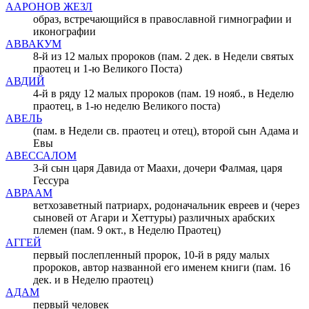
ААРОНОВ ЖЕЗЛ
образ, встречающийся в православной гимнографии и
иконографии
АВВАКУМ
8-й из 12 малых пророков (пам. 2 дек. в Недели святых
праотец и 1-ю Великого Поста)
АВДИЙ
4-й в ряду 12 малых пророков (пам. 19 нояб., в Неделю
праотец, в 1-ю неделю Великого поста)
АВЕЛЬ
(пам. в Недели св. праотец и отец), второй сын Адама и
Евы
АВЕССАЛОМ
3-й сын царя Давида от Маахи, дочери Фалмая, царя
Гессура
АВРААМ
ветхозаветный патриарх, родоначальник евреев и (через
сыновей от Агари и Хеттуры) различных арабских
племен (пам. 9 окт., в Неделю Праотец)
АГГЕЙ
первый послепленный пророк, 10-й в ряду малых
пророков, автор названной его именем книги (пам. 16
дек. и в Неделю праотец)
АДАМ
первый человек