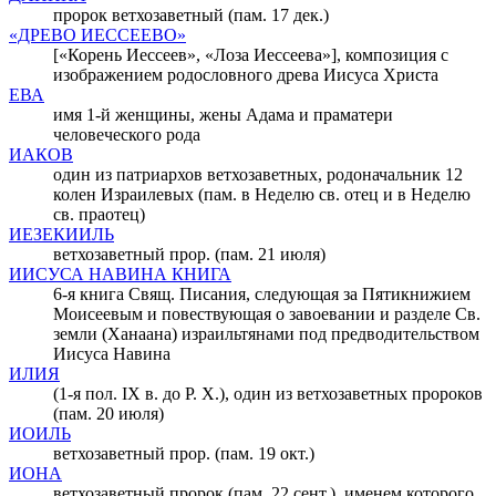
пророк ветхозаветный (пам. 17 дек.)
«ДРЕВО ИЕССЕЕВО»
[«Корень Иессеев», «Лоза Иессеева»], композиция с
изображением родословного древа Иисуса Христа
ЕВА
имя 1-й женщины, жены Адама и праматери
человеческого рода
ИАКОВ
один из патриархов ветхозаветных, родоначальник 12
колен Израилевых (пам. в Неделю св. отец и в Неделю
св. праотец)
ИЕЗЕКИИЛЬ
ветхозаветный прор. (пам. 21 июля)
ИИСУСА НАВИНА КНИГА
6-я книга Свящ. Писания, следующая за Пятикнижием
Моисеевым и повествующая о завоевании и разделе Св.
земли (Ханаана) израильтянами под предводительством
Иисуса Навина
ИЛИЯ
(1-я пол. IX в. до Р. Х.), один из ветхозаветных пророков
(пам. 20 июля)
ИОИЛЬ
ветхозаветный прор. (пам. 19 окт.)
ИОНА
ветхозаветный пророк (пам. 22 сент.), именем которого