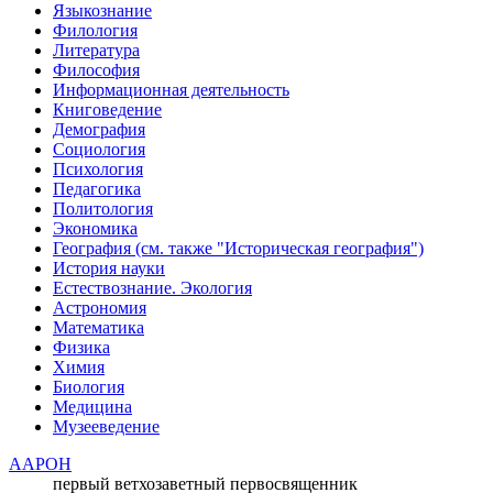
Языкознание
Филология
Литература
Философия
Информационная деятельность
Книговедение
Демография
Социология
Психология
Педагогика
Политология
Экономика
География (см. также "Историческая география")
История науки
Естествознание. Экология
Астрономия
Математика
Физика
Химия
Биология
Медицина
Музееведение
ААРОН
первый ветхозаветный первосвященник