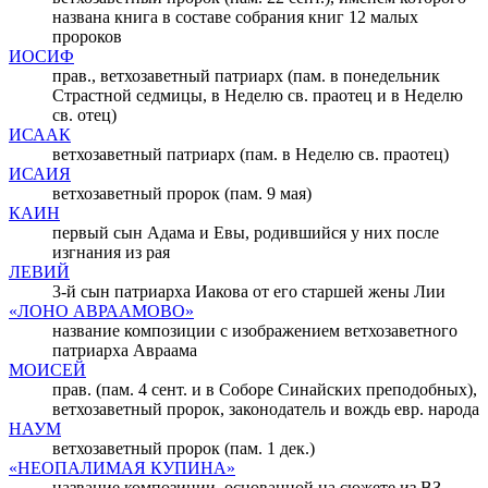
названа книга в составе собрания книг 12 малых
пророков
ИОСИФ
прав., ветхозаветный патриарх (пам. в понедельник
Страстной седмицы, в Неделю св. праотец и в Неделю
св. отец)
ИСААК
ветхозаветный патриарх (пам. в Неделю св. праотец)
ИСАИЯ
ветхозаветный пророк (пам. 9 мая)
КАИН
первый сын Адама и Евы, родившийся у них после
изгнания из рая
ЛЕВИЙ
3-й сын патриарха Иакова от его старшей жены Лии
«ЛОНО АВРААМОВО»
название композиции с изображением ветхозаветного
патриарха Авраама
МОИСЕЙ
прав. (пам. 4 сент. и в Соборе Синайских преподобных),
ветхозаветный пророк, законодатель и вождь евр. народа
НАУМ
ветхозаветный пророк (пам. 1 дек.)
«НЕОПАЛИМАЯ КУПИНА»
название композиции, основанной на сюжете из ВЗ