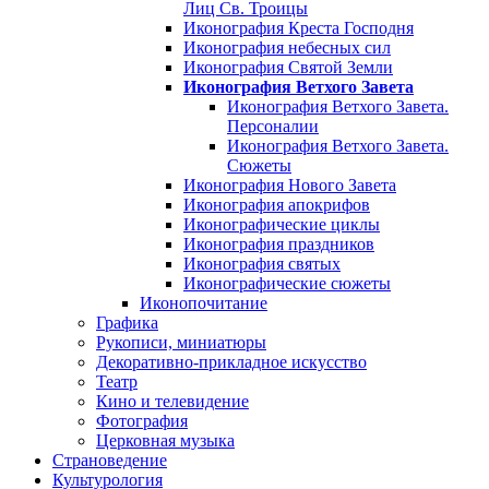
Лиц Св. Троицы
Иконография Креста Господня
Иконография небесных сил
Иконография Святой Земли
Иконография Ветхого Завета
Иконография Ветхого Завета.
Персоналии
Иконография Ветхого Завета.
Сюжеты
Иконография Нового Завета
Иконография апокрифов
Иконографические циклы
Иконография праздников
Иконография святых
Иконографические сюжеты
Иконопочитание
Графика
Рукописи, миниатюры
Декоративно-прикладное искусство
Театр
Кино и телевидение
Фотография
Церковная музыка
Страноведение
Культурология