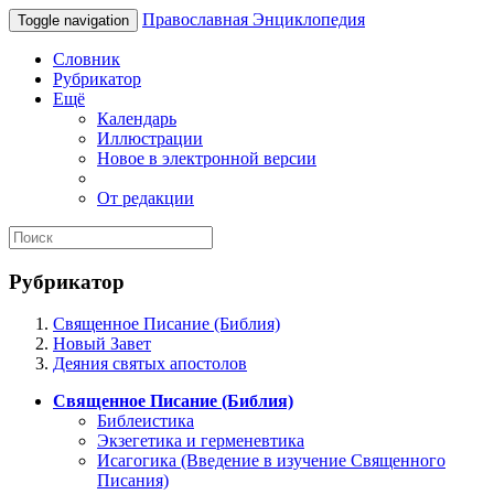
Православная Энциклопедия
Toggle navigation
Словник
Рубрикатор
Ещё
Календарь
Иллюстрации
Новое в электронной версии
От редакции
Рубрикатор
Священное Писание (Библия)
Новый Завет
Деяния святых апостолов
Священное Писание (Библия)
Библеистика
Экзегетика и герменевтика
Исагогика (Введение в изучение Священного
Писания)