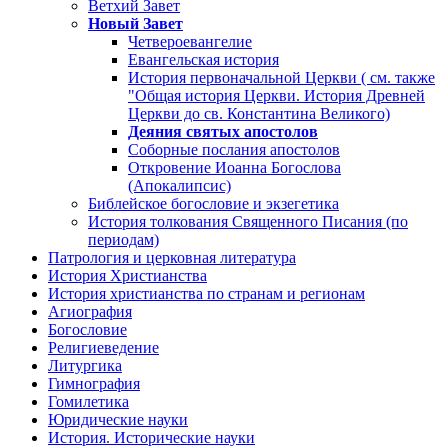
Ветхий Завет
Новый Завет
Четвероевангелие
Евангельская история
История первоначальной Церкви ( см. также
"Общая история Церкви. История Древней
Церкви до св. Константина Великого)
Деяния святых апостолов
Соборные послания апостолов
Откровение Иоанна Богослова
(Апокалипсис)
Библейское богословие и экзегетика
История толкования Священного Писания (по
периодам)
Патрология и церковная литература
История Христианства
История христианства по странам и регионам
Агиография
Богословие
Религиеведение
Литургика
Гимнография
Гомилетика
Юридические науки
История. Исторические науки