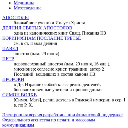
Медицина
Музееведение
АПОСТОЛЫ
ближайшие ученики Иисуса Христа
ДЕЯНИЯ СВЯТЫХ АПОСТОЛОВ
одна из канонических книг Свящ. Писания НЗ
КОРИНФЯНАМ ПОСЛАНИЕ ТРЕТЬЕ
см. в ст. Павла деяния
ПАВЕЛ
апостол (пам. 29 июня)
ПЕТР
первоверховный апостол (пам. 29 июня, 16 янв.),
миссионер; согласно христ. традиции, автор 2
Посланий, вошедших в состав канона НЗ
ПРОРОКИ
в Др. Израиле особый класс религ. деятелей,
боговдохновенные учители и проповедники
СИМОН ВОЛХВ
[Симон Магs], религ. деятель в Римской империи в сер. I
в. по Р. Х.
Электронная версия разработана при финансовой поддержке
Федерального агентства по печати и массовым
коммуникациям