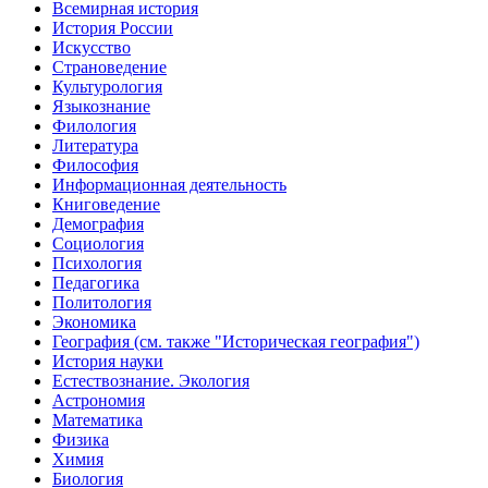
Всемирная история
История России
Искусство
Страноведение
Культурология
Языкознание
Филология
Литература
Философия
Информационная деятельность
Книговедение
Демография
Социология
Психология
Педагогика
Политология
Экономика
География (см. также "Историческая география")
История науки
Естествознание. Экология
Астрономия
Математика
Физика
Химия
Биология